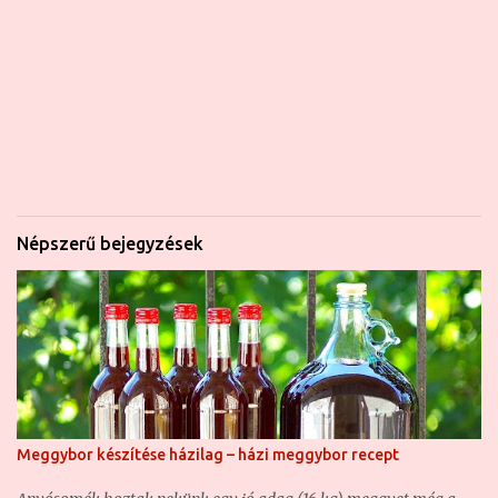
Népszerű bejegyzések
Meggybor készítése házilag – házi meggybor recept