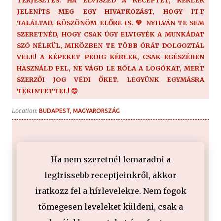
JELENÍTS MEG EGY HIVATKOZÁST, HOGY ITT
TALÁLTAD. KÖSZÖNÖM ELŐRE IS. 💚 NYILVÁN TE SEM
SZERETNÉD, HOGY CSAK ÚGY ELVIGYÉK A MUNKÁDAT
SZÓ NÉLKÜL, MIKÖZBEN TE TÖBB ÓRÁT DOLGOZTÁL
VELE! A KÉPEKET PEDIG KÉRLEK, CSAK EGÉSZÉBEN
HASZNÁLD FEL, NE VÁGD LE RÓLA A LOGÓKAT, MERT
SZERZŐI JOG VÉDI ŐKET. LEGYÜNK EGYMÁSRA
TEKINTETTEL! 😊
Location:
BUDAPEST, MAGYARORSZÁG
Ha nem szeretnél lemaradni a
legfrissebb receptjeinkről, akkor
iratkozz fel a hírlevelekre. Nem fogok
tömegesen leveleket küldeni, csak a