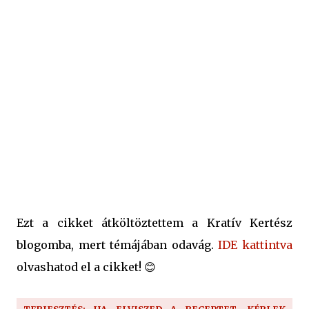
Ezt a cikket átköltöztettem a Kratív Kertész
blogomba, mert témájában odavág.
IDE kattintva
olvashatod el a cikket! 😊
TERJESZTÉS: HA ELVISZED A RECEPTET, KÉRLEK