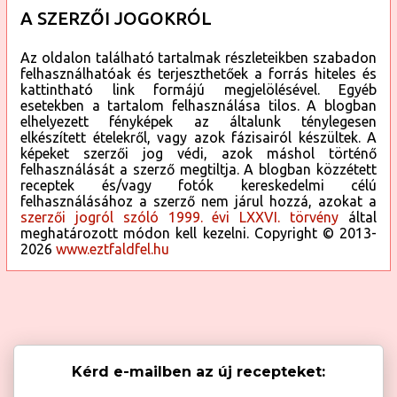
A SZERZŐI JOGOKRÓL
Az oldalon található tartalmak részleteikben szabadon
felhasználhatóak és terjeszthetőek a forrás hiteles és
kattintható link formájú megjelölésével. Egyéb
esetekben a tartalom felhasználása tilos. A blogban
elhelyezett fényképek az általunk ténylegesen
elkészített ételekről, vagy azok fázisairól készültek. A
képeket szerzői jog védi, azok máshol történő
felhasználását a szerző megtiltja. A blogban közzétett
receptek és/vagy fotók kereskedelmi célú
felhasználásához a szerző nem járul hozzá, azokat a
szerzői jogról szóló 1999. évi LXXVI. törvény
által
meghatározott módon kell kezelni. Copyright © 2013-
2026
www.eztfaldfel.hu
Kérd e-mailben az új recepteket: