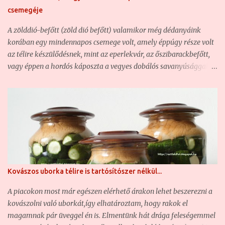
csemege uborkát, ami ugyan kovászolni egyáltalán nem jó, de
csemegéje
ahhoz, hogy házi csemege uborka savanyúságot készítsünk
belőle a téli hónapokra, kiváló. Ezért elhatároztuk, hogy 2 kg
A zölddió-befőtt (zöld dió befőtt) valamikor még dédanyáink
kivételével (ezeket frissen történő elfogyasztásra szántuk) az
korában egy mindennapos csemege volt, amely éppúgy része volt
egészből h...
az télire készülődésnek, mint az eperlekvár, az őszibarackbefőtt,
vagy éppen a hordós káposzta a vegyes dobálós savanyúsággal
együtt. És hogy miért? Mert egyrészt minden ház udvarán, vagy
éppen a porta előtt volt legalább egy szép termetes diófa,
amelyről ilyenkor június elején-közepén szüreteltek egy kevéske
zöld diót, hogy abból zölddió-befőttet, zölddió-pálinkát, vagy
éppen zölddió-likőrt készítsenek. A zöld dió ugyanis egy igazi
csoda egészségünkre gyakorolt hatása okán. Hogy ebből mennyi
marad meg benne a befőzési eljárás során, azt én nem tudom, csak
azt, hogy egy roppan finom és ízletes csemege a zölddió-befőtt,
Kovászos uborka télire is tartósítószer nélkül...
amely sok éves feledésbe merülés után ismét reneszánszát éli. Mi
is bemutatjuk a magunk receptjét, mert hát valljuk be: a
A piacokon most már egészen elérhető árakon lehet beszerezni a
boltokban igen csak drága, ha egyáltalán kapható (280-300
kovászolni való uborkát,így elhatároztam, hogy rakok el
gramm/üveg = közel 1800 forint) ... Zöld dió, a ...
magamnak pár üveggel én is. Elmentünk hát drága feleségemmel