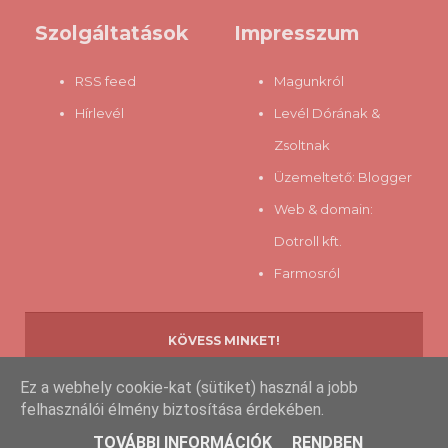
Szolgáltatások
Impresszum
RSS feed
Magunkról
Hírlevél
Levél Dórának &
Zsoltnak
Üzemeltető:
Blogger
Web & domain:
Dotroll kft.
Farmosról
KÖVESS MINKET!
Ez a webhely cookie-kat (sütiket) használ a jobb
felhasználói élmény biztosítása érdekében.
Copyright © 2013-
2026 www.eztfaldfel.hu
TOVÁBBI INFORMÁCIÓK
RENDBEN