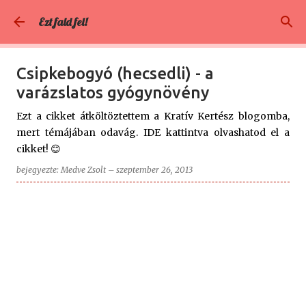
Ugrás a fő tartalomra
Ezt fald fel!
Csipkebogyó (hecsedli) - a
varázslatos gyógynövény
Ezt a cikket átköltöztettem a Kratív Kertész blogomba,
mert témájában odavág. IDE kattintva olvashatod el a
cikket! 😊
bejegyezte:
Medve Zsolt
–
szeptember 26, 2013