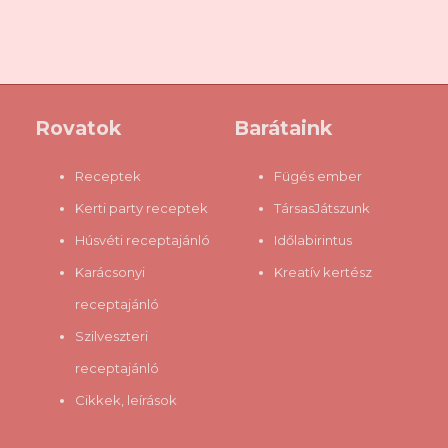
szeri, se száma a recepteknek, mindenki megtalálhatja a hozzá
illőt; cukrosat vagy édesítőszerest, főzöttet vagy hidegen
készítettet, tartósítószerest, vagy éppen adalékanyagoktól
menteset. Ugyanakkor sajnos a gasztrobloggerek igen nagy
hányada elég tájékozatlannak tűnik mindazok fényében, amiket
Rovatok
Barátaink
leírnak (legalábbis a jó szándék arra vezérel, hogy inkább
gondoljam róluk, hogy tájékozatlanok, mintsem azt, hogy
Receptek
Fügés ember
szándoksa...
Kerti party receptek
TársasJátszunk
Húsvéti receptajánló
Időlabirintus
Karácsonyi
Kreatív kertész
receptajánló
Szilveszteri
receptajánló
Cikkek, leírások