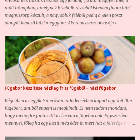
Anyósomék hoztak nekünk egy jó adag (16 kg) meggyet még a
múlt hónapban, amelynek kisebbik részéből istenien finom házi
meggyszörp készült, a nagyobbik feléből pedig a jelen poszt
alanyát képező házi meggybor. Aki rendszeres olvasója a
blognak, az már bizonyára találkozott nem egy házi borunkkal ,
hiszen ha nem is túl sűrűn, de azért rendszeresen kísérletezgetünk
ezzel is. Olyannyira, hogy hasonló borunk már volt, csak éppen
vadgyümölcsből készült ( Vadcseresznye-sajmeggy házi bor –
csemegebor ) . Most szintén egy csemegebor volt a cél, mert sem
én, sem a feleségem nem szeretjük a száraz, savanyú borokat,
főképp nem, ha gyümölcsborról van szó. Ezért a mostani házi
meggyborunk is egy édes bor lett. Na nem sziruposan,
Fügebor készítése házilag friss fügéből – házi fügebor
szájösszeragadósan édes, de mindenképpen közelebb áll az
édeshez, mint a félédeshez. Ugyanakkor annyira finom lett, hogy
Régebben az egyik ismerősöm minden évben kapott egy-két liter
hiába több, mint tíz liter lett, nem fog sokáig tartani... Hozzávalók
fügebort, amiből engem is megkínált. El nem tudom mondani,
a házi meggyborhoz: - 10 kg meggy - 3+2 liter víz - 2+1 kg
hogy mennyire fantasztikus íze van a fügebornak. Egyszerűen
kristályc...
mennyei, főleg ha egy kicsit még édes is, mert hát a feleségemmel
úgy szeretjük a bort, ha kicsit édes. Akkoriban még fogalmam
sem volt arról, hogy gyümölcsbort készíteni nem egy nagy