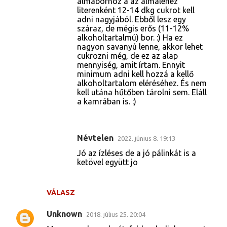
almaborhoz a az almaléhez
literenként 12-14 dkg cukrot kell
adni nagyjából. Ebből lesz egy
száraz, de mégis erős (11-12%
alkoholtartalmú) bor. :) Ha ez
nagyon savanyú lenne, akkor lehet
cukrozni még, de ez az alap
mennyiség, amit írtam. Ennyit
minimum adni kell hozzá a kellő
alkoholtartalom eléréséhez. És nem
kell utána hűtőben tárolni sem. Eláll
a kamrában is. :)
Névtelen
2022. június 8. 19:13
Jó az ízléses de a jó pálinkát is a
ketövel együtt jo
VÁLASZ
Unknown
2018. július 25. 20:04