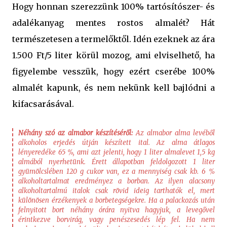
Hogy honnan szerezzünk 100% tartósítószer- és
adalékanyag mentes rostos almalét? Hát
természetesen a termelőktől. Idén ezeknek az ára
1.500 Ft/5 liter körül mozog, ami elviselhető, ha
figyelembe vesszük, hogy ezért cserébe 100%
almalét kapunk, és nem nekünk kell bajlódni a
kifacsarásával.
Néhány szó az almabor készítéséről:
Az almabor alma levéből
alkoholos erjedés útján készített ital. Az alma átlagos
lényeredéke 65 %, ami azt jelenti, hogy 1 liter almalevet 1,5 kg
almából nyerhetünk. Érett állapotban feldolgozott 1 liter
gyümölcslében 120 g cukor van, ez a mennyiség csak kb. 6 %
alkoholtartalmat eredményez a borban. Az ilyen alacsony
alkoholtartalmú italok csak rövid ideig tarthatók el, mert
különösen érzékenyek a borbetegségekre. Ha a palackozás után
felnyitott bort néhány órára nyitva hagyjuk, a levegővel
érintkezve borvirág, vagy penészesedés lép fel. Ha nem