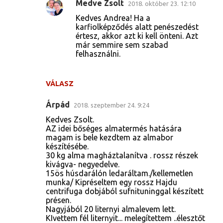
Medve Zsolt
2018. október 23. 12:10
Kedves Andrea! Ha a
karfiolképződés alatt penészedést
értesz, akkor azt ki kell önteni. Azt
már semmire sem szabad
felhasználni.
VÁLASZ
Árpád
2018. szeptember 24. 9:24
Kedves Zsolt.
AZ idei bőséges almatermés hatására
magam is bele kezdtem az almabor
készítésébe.
30 kg alma magháztalanítva . rossz részek
kivágva- negyedelve.
15ös húsdarálón ledaráltam./kellemetlen
munka/ Kipréseltem egy rossz Hajdu
centrifuga dobjából sufnituninggal készített
présen.
Nagyjából 20 liternyi almalevem lett.
KIvettem fél liternyit... melegítettem ..élesztőt