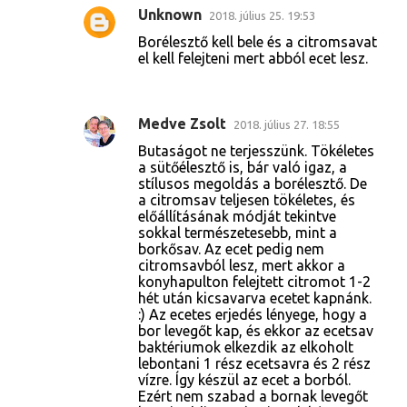
Unknown
2018. július 25. 19:53
Borélesztő kell bele és a citromsavat
el kell felejteni mert abból ecet lesz.
Medve Zsolt
2018. július 27. 18:55
Butaságot ne terjesszünk. Tökéletes
a sütőélesztő is, bár való igaz, a
stílusos megoldás a borélesztő. De
a citromsav teljesen tökéletes, és
előállításának módját tekintve
sokkal természetesebb, mint a
borkősav. Az ecet pedig nem
citromsavból lesz, mert akkor a
konyhapulton felejtett citromot 1-2
hét után kicsavarva ecetet kapnánk.
:) Az ecetes erjedés lényege, hogy a
bor levegőt kap, és ekkor az ecetsav
baktériumok elkezdik az elkoholt
lebontani 1 rész ecetsavra és 2 rész
vízre. Így készül az ecet a borból.
Ezért nem szabad a bornak levegőt