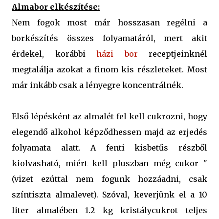
Almabor elkészítése:
Nem fogok most már hosszasan regélni a
borkészítés összes folyamatáról, mert akit
érdekel, korábbi
házi bor
receptjeinknél
megtalálja azokat a finom kis részleteket. Most
már inkább csak a lényegre koncentrálnék.
Első lépésként az almalét fel kell cukrozni, hogy
elegendő alkohol képződhessen majd az erjedés
folyamata alatt. A fenti kisbetűs részből
kiolvasható, miért kell pluszban még cukor "
(vizet ezúttal nem fogunk hozzáadni, csak
színtiszta almalevet). Szóval, keverjünk el a 10
liter almalében 1.2 kg kristálycukrot teljes