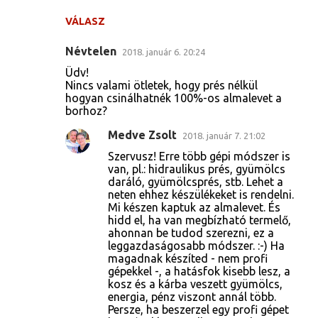
VÁLASZ
Névtelen
2018. január 6. 20:24
Üdv!
Nincs valami ötletek, hogy prés nélkül
hogyan csinálhatnék 100%-os almalevet a
borhoz?
Medve Zsolt
2018. január 7. 21:02
Szervusz! Erre több gépi módszer is
van, pl.: hidraulikus prés, gyümölcs
daráló, gyümölcsprés, stb. Lehet a
neten ehhez készülékeket is rendelni.
Mi készen kaptuk az almalevet. És
hidd el, ha van megbízható termelő,
ahonnan be tudod szerezni, ez a
leggazdaságosabb módszer. :-) Ha
magadnak készíted - nem profi
gépekkel -, a hatásfok kisebb lesz, a
kosz és a kárba veszett gyümölcs,
energia, pénz viszont annál több.
Persze, ha beszerzel egy profi gépet