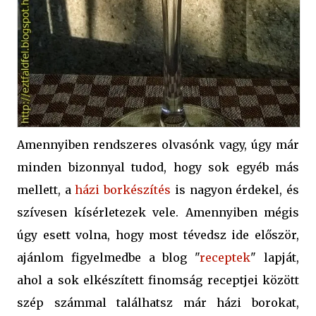
Amennyiben rendszeres olvasónk vagy, úgy már
minden bizonnyal tudod, hogy sok egyéb más
mellett, a
házi borkészítés
is nagyon érdekel, és
szívesen kísérletezek vele. Amennyiben mégis
úgy esett volna, hogy most tévedsz ide először,
ajánlom figyelmedbe a blog "
receptek
" lapját,
ahol a sok elkészített finomság receptjei között
szép számmal találhatsz már házi borokat,