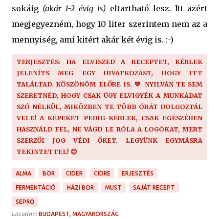
sokáig
(akár 1-2 évig is)
eltartható lesz. Itt azért
megjegyezném, hogy 10 liter szerintem nem az a
mennyiség, ami kitért akár két évig is. :-)
TERJESZTÉS: HA ELVISZED A RECEPTET, KÉRLEK
JELENÍTS MEG EGY HIVATKOZÁST, HOGY ITT
TALÁLTAD. KÖSZÖNÖM ELŐRE IS. 💚 NYILVÁN TE SEM
SZERETNÉD, HOGY CSAK ÚGY ELVIGYÉK A MUNKÁDAT
SZÓ NÉLKÜL, MIKÖZBEN TE TÖBB ÓRÁT DOLGOZTÁL
VELE! A KÉPEKET PEDIG KÉRLEK, CSAK EGÉSZÉBEN
HASZNÁLD FEL, NE VÁGD LE RÓLA A LOGÓKAT, MERT
SZERZŐI JOG VÉDI ŐKET. LEGYÜNK EGYMÁSRA
TEKINTETTEL! 😊
ALMA
BOR
CIDER
CIDRE
ERJESZTÉS
FERMENTÁCIÓ
HÁZI BOR
MUST
SAJÁT RECEPT
SEPRŐ
Location:
BUDAPEST, MAGYARORSZÁG