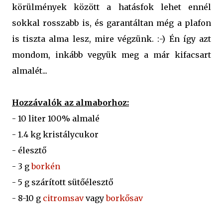
körülmények között a hatásfok lehet ennél
sokkal rosszabb is, és garantáltan még a plafon
is tiszta alma lesz, mire végzünk. :-) Én így azt
mondom, inkább vegyük meg a már kifacsart
almalét...
Hozzávalók az almaborhoz:
- 10 liter 100% almalé
- 1.4 kg kristálycukor
- élesztő
- 3 g
borkén
- 5 g szárított sütőélesztő
- 8-10 g
citromsav
vagy
borkősav