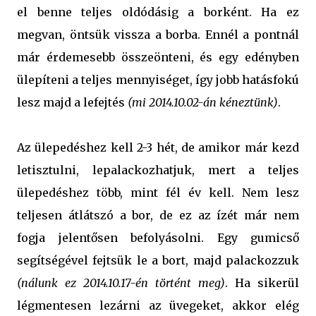
el benne teljes oldódásig a borként. Ha ez
megvan, öntsük vissza a borba. Ennél a pontnál
már érdemesebb összeönteni, és egy edényben
ülepíteni a teljes mennyiséget, így jobb hatásfokú
lesz majd a lefejtés
(mi 2014.10.02-án kéneztünk)
.
Az ülepedéshez kell 2-3 hét, de amikor már kezd
letisztulni, lepalackozhatjuk, mert a teljes
ülepedéshez több, mint fél év kell. Nem lesz
teljesen átlátszó a bor, de ez az ízét már nem
fogja jelentősen befolyásolni. Egy gumicső
segítségével fejtsük le a bort, majd palackozzuk
(nálunk ez 2014.10.17-én történt meg)
. Ha sikerül
légmentesen lezárni az üvegeket, akkor elég