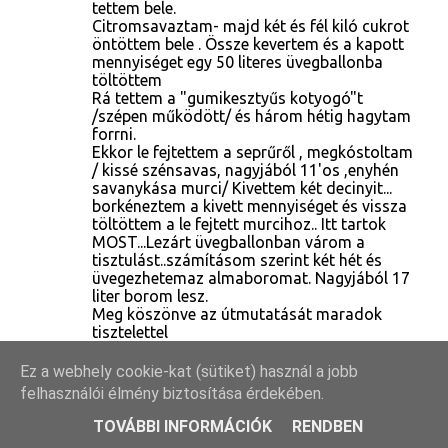
tettem bele.
Citromsavaztam- majd két és fél kiló cukrot
öntöttem bele . Össze kevertem és a kapott
mennyiséget egy 50 literes üvegballonba
töltöttem
Rá tettem a "gumikesztyűs kotyogó"t
/szépen működött/ és három hétig hagytam
forrni.
Ekkor le fejtettem a seprűről , megkóstoltam
/ kissé szénsavas, nagyjából 11'os ,enyhén
savanykása murci/ Kivettem két decinyit...
borkéneztem a kivett mennyiséget és vissza
töltöttem a le fejtett murcihoz.. Itt tartok
MOST...Lezárt üvegballonban várom a
tisztulást..számításom szerint két hét és
üvegezhetemaz almaboromat. Nagyjából 17
liter borom lesz.
Meg köszönve az útmutatását maradok
tisztelettel
VÁLASZ
Ez a webhely cookie-kat (sütiket) használ a jobb
felhasználói élmény biztosítása érdekében.
Árpád
2018. október 1. 17:34
TOVÁBBI INFORMÁCIÓK
RENDBEN
Újból jelentkezem .