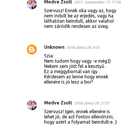
Medve Zsolt
2017. szeptember 17. 17:28
g
Szervusz! Ennek oka vagy az, hogy
y
nem indult be az erjedés, vagy ha
láthatóan beindult, akkor valahol
z
nem záródik rendesen az üveg.
é
s
e
Unknown
2018. június 26. 9:25
k
Szia:
Nem tudom hogy vagy -e még:))
Nekem sem jött fel a kesztyű .
Ez a meggybornál van így .
Kérdesem az lenne hogy ennek
ellenére is jó lesz a bor?
Medve Zsolt
2018. június 28. 21:57
Szervusz! Igen, ennek ellenére is
lehet jó, de azt fontos ellenőrizni,
hogy azért a folyamat beindult-e. :)