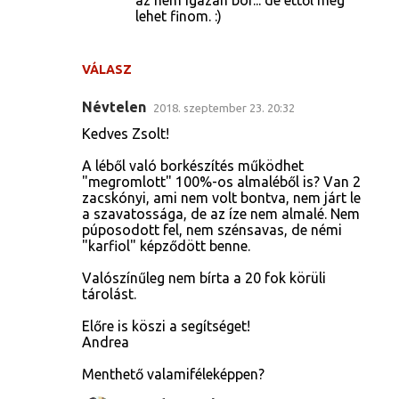
lehet finom. :)
VÁLASZ
Névtelen
2018. szeptember 23. 20:32
Kedves Zsolt!
A léből való borkészítés működhet
"megromlott" 100%-os almaléből is? Van 2
zacskónyi, ami nem volt bontva, nem járt le
a szavatossága, de az íze nem almalé. Nem
púposodott fel, nem szénsavas, de némi
"karfiol" képződött benne.
Valószínűleg nem bírta a 20 fok körüli
tárolást.
Előre is köszi a segítséget!
Andrea
Menthető valamiféleképpen?