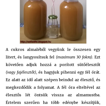
A cukros almaléből vegyünk le összesen egy
litert, és langyosítsuk fel
(maximum 30 fokra)
. Ezt
követően adjuk hozzá a porított sütőélesztőt
(vagy fajélesztőt)
, és hagyjuk pihenni egy fél órát.
Ez alatt az idő alatt szépen beindul az élesztő, és
megkezdődik a folyamat. A fél óra elteltével az
élesztős lét öntsük vissza az almamustba.
Értelem szerűen ha több edénybe készítjük,