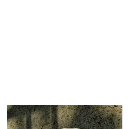
az alany, hanem igazi szabolcsi alma. Hogy mitől
szabolcsi? Attól, hogy Szabolcsban van
almatermesztéssel foglalkozó családtag, és sikerült
hozzájutnunk 15 liter 100% tartósítószer- és
adalékanyag mentes rostos almaléhez. Gondoltam, 10
literből bort fogok készíteni, 5 litert meg majd
megiszunk szimpla rostos almalének. Hát így is lett... :-)
Hogy honnan szerezzünk 100% tartósítószer- és
adalékanyag mentes rostos almalét? Hát természetesen ...