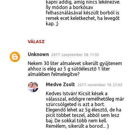
kapni addig, amíg nincs lekénezve.
Íly módon a borkősav
felhasználásával készült borból is
remek ecet keletkezhet, ha levegőt
kap. ;)
VÁLASZ
Unknown
2017. szeptember 28. 11:55
Nekem 30 liter almalevet sikerült gyűjtenem
ahhoz is elég az 5 g sütőélesztő 1 liter
almalében felmelegítve?
Medve Zsolt
2017. november 19. 21:03
Kedves István! Kicsit kések a
válasszal, eddigre remélhetőleg már
szürcsölgeted is azt a bort.
Elegendő lehet az 5g élesztő, de ha
picit többet teszel, abból sem lesz
baj. De sokkal több nem kell.
Remélem, sikerült a borod... :)