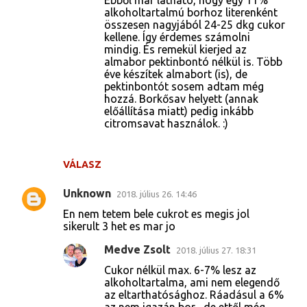
alkoholtartalmú borhoz literenként
összesen nagyjából 24-25 dkg cukor
kellene. Így érdemes számolni
mindig. És remekül kierjed az
almabor pektinbontó nélkül is. Több
éve készítek almabort (is), de
pektinbontót sosem adtam még
hozzá. Borkősav helyett (annak
előállítása miatt) pedig inkább
citromsavat használok. :)
VÁLASZ
Unknown
2018. július 26. 14:46
En nem tetem bele cukrot es megis jol
sikerult 3 het es mar jo
Medve Zsolt
2018. július 27. 18:31
Cukor nélkül max. 6-7% lesz az
alkoholtartalma, ami nem elegendő
az eltarthatósághoz. Ráadásul a 6%
az nem igazán bor... de ettől még