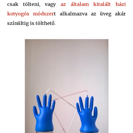
csak tölteni, vagy
az általam kitalált házi
kotyogós módszer
t alkalmazva az üveg akár
színültig is tölthető.