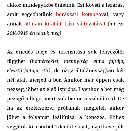
akkor mindegyikbe öntsünk. Ezt követi a lezárás,
amit végezhetünk
borászati kotyogó
val, vagy
annak
általam kitalált házi változatával
(mi ezt
2014.09.15-én tettük meg)
.
Az erjedés ideje és intenzitása sok tényezőtől
függhet
(hőmérséklet, mennyiség, alma fajtája,
élesztő fajtája, stb.)
, de nagy általánosságban két
hét alatt kierjed a bor. Amikor már éppen csak
pezseg, jöhet az első ízpróba. Ilyenkor a bor még
pezsgő jellegű, mert sok benne a széndioxid. De
ha az érzékszervi próbának megfelel, akkor
jöhet a folyamat leállítása: a kénezés. Ehhez
vegyünk ki a borból 1 deciliternyit, majd keverjük