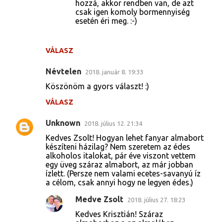
hozzá, akkor rendben van, de azt
csak igen komoly bormennyiség
esetén éri meg. :-)
VÁLASZ
Névtelen
2018. január 8. 19:33
Köszönöm a gyors választ! :)
VÁLASZ
Unknown
2018. július 12. 21:34
Kedves Zsolt! Hogyan lehet fanyar almabort
készíteni házilag? Nem szeretem az édes
alkoholos italokat, pár éve viszont vettem
egy üveg száraz almabort, az már jobban
ízlett. (Persze nem valami ecetes-savanyú íz
a célom, csak annyi hogy ne legyen édes.)
Medve Zsolt
2018. július 27. 18:23
Kedves Krisztián! Száraz