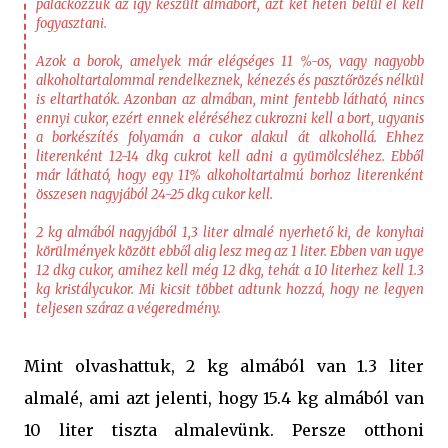
palackozzuk az így készült almabort, azt két héten belül el kell
fogyasztani.
Azok a borok, amelyek már elégséges 11 %-os, vagy nagyobb
alkoholtartalommal rendelkeznek, kénezés és pasztőrözés nélkül
is eltarthatók. Azonban az almában, mint fentebb látható, nincs
ennyi cukor, ezért ennek eléréséhez cukrozni kell a bort, ugyanis
a borkészítés folyamán a cukor alakul át alkohollá. Ehhez
literenként 12-14 dkg cukrot kell adni a gyümölcsléhez. Ebből
már látható, hogy egy 11% alkoholtartalmú borhoz literenként
összesen nagyjából 24-25 dkg cukor kell.
2 kg almából nagyjából 1,3 liter almalé nyerhető ki, de konyhai
körülmények között ebből alig lesz meg az 1 liter. Ebben van ugye
12 dkg cukor, amihez kell még 12 dkg, tehát a 10 literhez kell 1.3
kg kristálycukor. Mi kicsit többet adtunk hozzá, hogy ne legyen
teljesen száraz a végeredmény.
Mint olvashattuk, 2 kg almából van 1.3 liter
almalé, ami azt jelenti, hogy 15.4 kg almából van
10 liter tiszta almalevünk. Persze otthoni