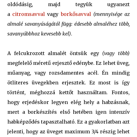
oldódásig, majd tegyük ugyanezt
a
citromsavval
vagy
borkősavval
(mennyisége az
almalé savanyúságától függ: édesebb almaléhez több,
savanyúbbhoz kevesebb kel)
.
A felcukrozott almalét öntsük egy
(vagy több)
megfelelő méretű erjesztő edénybe. Ez lehet üveg,
műanyag, vagy rozsdamentes acél. Én mindig
ötliteres üvegekben erjesztek. Ez most is így
történt, méghozzá kettőt használtam. Fontos,
hogy erjedéskor legyen elég hely a habzásnak,
mert a borkészítés első hetében igen intenzív
habképződés tapasztalható. Ez a gyakorlatban azt
jelenti, hogy az üveget maximum 3/4 részig lehet