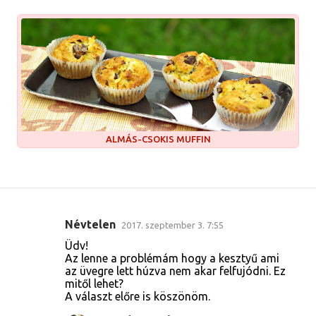
ALMÁS-CSOKIS MUFFIN
Névtelen
2017. szeptember 3. 7:55
M
Üdv!
e
Az lenne a problémám hogy a kesztyű ami
az üvegre lett húzva nem akar felfujódni. Ez
g
mitől lehet?
j
A választ előre is köszönöm.
e