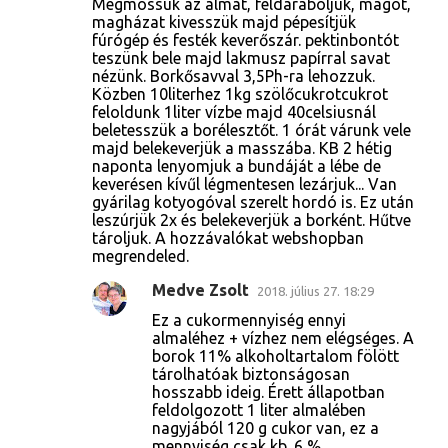
Megmossuk az almát, feldaraboljuk, magot,
magházat kivesszük majd pépesítjük
fúrógép és festék keverőszár. pektinbontót
teszünk bele majd lakmusz papírral savat
nézünk. Borkősavval 3,5Ph-ra lehozzuk.
Közben 10literhez 1kg szölőcukrotcukrot
feloldunk 1liter vízbe majd 40celsiusnál
beletesszük a borélesztőt. 1 órát várunk vele
majd belekeverjük a masszába. KB 2 hétig
naponta lenyomjuk a bundáját a lébe de
keverésen kívűl légmentesen lezárjuk... Van
gyárilag kotyogóval szerelt hordó is. Ez után
leszúrjük 2x és belekeverjük a borként. Hűtve
tároljuk. A hozzávalókat webshopban
megrendeled.
Medve Zsolt
2018. július 27. 18:29
Ez a cukormennyiség ennyi
almaléhez + vízhez nem elégséges. A
borok 11% alkoholtartalom fölött
tárolhatóak biztonságosan
hosszabb ideig. Érett állapotban
feldolgozott 1 liter almalében
nagyjából 120 g cukor van, ez a
mennyiség csak kb. 6 %