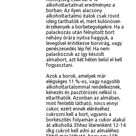
alkoholtartalmat eredményez a
borban. Az ilyen alacsony
alkoholtartalmú italok csak rövid
ideig tarthatók el, mert különösen
érzékenyek a borbetegségekre. Ha a
palackozás után felnyitott bort
néhány órára nyitva hagyjuk, a
levegővel érintkezve borvirág, vagy
penészesedés lép fel. Ha nem
palackozzuk az így készült
almabort, azt két héten belül el kell
fogyasztani.
Azok a borok, amelyek már
elégséges 11 %-os, vagy nagyobb
alkoholtartalommal rendelkeznek,
kénezés és pasztőrözés nélkül is
eltarthatók. Azonban az almában,
mint fentebb látható, nincs ennyi
cukor, ezért ennek eléréséhez
cukrozni kell a bort, ugyanis a
borkészítés folyamán a cukor alakul
át alkohollá. Ehhez literenként 12-14
dkg cukrot kell adni az almaléhez.
Ebből már látható, hogy egy 11%