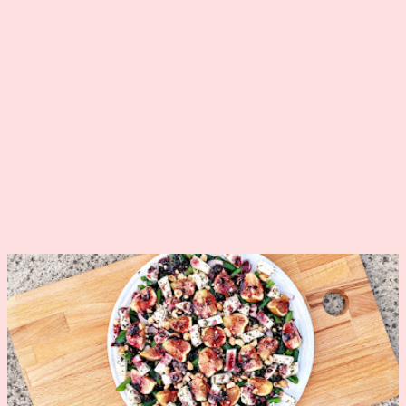
kimondottan kellemes a szemnek. Egyes kutatások
szerint azonban a fügének nem csak a gyümölcse
hasznos az egészségünk számára, hanem a fügefa levele
is. Jótékonyan hat töbek között például a
vérnyomásunkra és a vércukorszintünkre is. A leveleiből
készült tea ajánlott övsömör, májcirózis, szemölcsök,
magas vérnyomás, gyomorfekély, és különböző
bőrbetegségek ellen. Tanulmányok alapján
bizonyították , hogy a fügefa leveléből készített tea
nagyon hatékonyan csökkenti a vércukorszintet é...