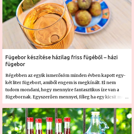
komoly összefogás, és összpontosítás eredménye. (A
gyerekek homloka épphogy megúszta, hogy
"ÉTELFOTÓ" feliratú post it matrica kerüljön ráj...
Fügebor készítése házilag friss fügéből – házi
fügebor
Régebben az egyik ismerősöm minden évben kapott egy-
két liter fügebort, amiből engem is megkínált. El nem
tudom mondani, hogy mennyire fantasztikus íze van a
fügebornak. Egyszerűen mennyei, főleg ha egy kicsit még
édes is, mert hát a feleségemmel úgy szeretjük a bort, ha
kicsit édes. Akkoriban még fogalmam sem volt arról, hogy
gyümölcsbort készíteni nem egy nagy ördöngösség,
hiszen a munka nagy részét elvégzik helyettünk az
élesztőgombák. Szóval, nagyon ízlett a fügebor, ezért