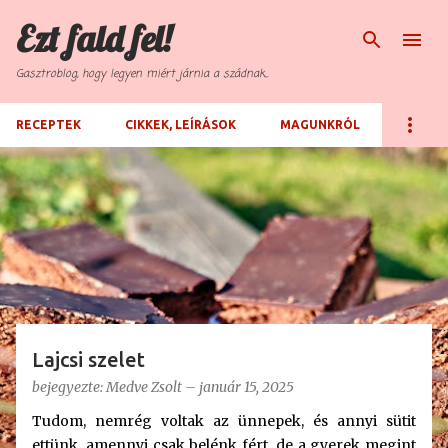
Ezt fald fel!
Ugrás a fő tartalomra
Gasztroblog, hogy legyen miért járnia a szádnak...
RECEPTEK
CIKKEK, LEÍRÁSOK
MAGUNKRÓL
B
e
j
e
g
y
z
Lajcsi szelet
é
bejegyezte:
Medve Zsolt
–
január 15, 2025
s
Tudom, nemrég voltak az ünnepek, és annyi sütit
e
ettünk, amennyi csak belénk fért, de a gyerek megint