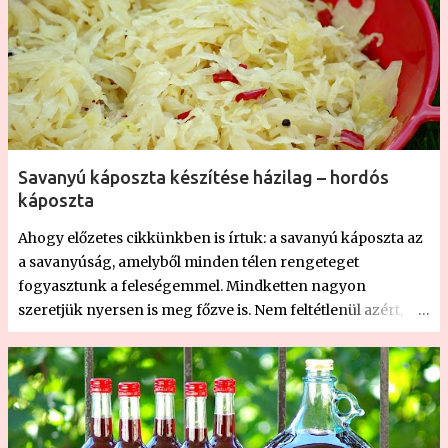
Savanyú káposzta készítése házilag – hordós
káposzta
Ahogy előzetes cikkünkben is írtuk: a savanyú káposzta az
a savanyúság, amelyből minden télen rengeteget
fogyasztunk a feleségemmel. Mindketten nagyon
szeretjük nyersen is meg főzve is. Nem feltétlenül azért,
mert egészséges, mert jóval előbb szerettük, mint hogy
tudtuk volna róla, mennyire egészséges. A bolti változat
viszont egyre drágább, már-már kezdi elérni a rendszeres
fogyasztáshoz a megfizethetetlen szintet, miközben a fejes
káposzta kilónkénti ára a szezon dömpingjében a savanyú