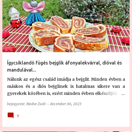
Ígycsiklandó fügés bejglik áfonyalekvárral, dióval és
mandulával...
Nálunk az egész család imádja a bejglit. Minden évben a
máskos és a diós bejglinek is hatalmas sikere van a
gyerekek körében is, ezért minden évben elkészítjük ezt
az isteni finomságot. Idén azonban gondoltam, csavarok
bejegyezte:
Medve Zsolt
–
december 06, 2023
egyet a dolgon. Nem titok, hogy az utóbbi években
nagyon rákkattantam a fügére. Annyira, hogy füge-
1
fajtagyűjteményt hoztam létre Farmoson , és immár
közel 200 fajta fügém van . 😎 Ennek okán sorra készítjük