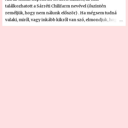
más, mint a boltok polcairól már t...
találkozhatott a Sárréti Chilifarm nevével (őszintén
reméljük, hogy nem nálunk először) . Ha mégsem tudná
valaki, miről, vagy inkább kikről van szó, elmondjuk, hogy
egy magyar családi vállalkozásról, akik nem kisebb célt
tűztek ki maguk elé, minthogy az őshazájában megszokott
erejű és minőségű chili paprikákat termesszenek itthon,
magyar földben, európai éghajlaton. Ezt nem kevés
sikerrel, kitartással és persze kedvvel végzik, mert jelenleg
is nagyjából tizennyolcezer tövet gondoznak négy
kertben. Az életük, a szerelmük a chili. Nem is lehet ezt
másképp (jól) csinálni. És hogy miért e dicshimnusz? Azért,
mert megkóstoltuk a chilijüket. Postán kaptunk egy adag
chili paprikát (vegyesen több félét is) , és a több napos
postai átfutás ellenére is gyönyörű, egészséges, ízes,
aromás chili paprikák érkeztek meg hozzánk, amit már
másnap fel is dolgoztunk. Készült belőle chilikrém , töltött
jalapeno , fűszeres chilikrém, és a jelen poszt alanyát...