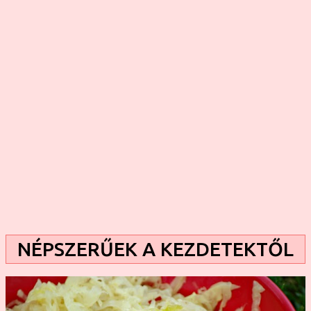
bele fügét, önts bele cukrot, hagyd állni, szűrd le, aztán
kész is. A merészebbek talán már fahéjat, vagy netán
vaníliát is tesznek bele... Aki rendszeres olvasója a
feleségemmel közösen vezetett blogunknak, az viszont jól
tudja, hogy én ennél ínyencebb vagyok. Szeretem a finom
ízeket, az illatos fűszereket, és a különleges, de
ugyanakkor jól eltalált recepteket. Hajlandó vagyok
kísérletezni is, így sokszor itt-o...
NÉPSZERŰEK A KEZDETEKTŐL