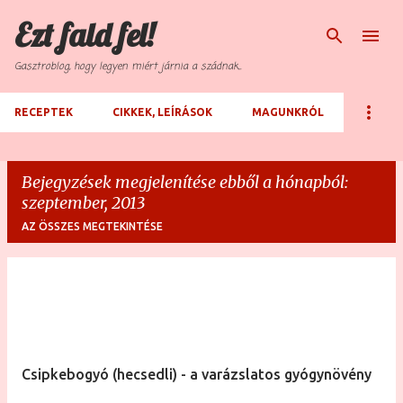
Ezt fald fel!
Ugrás a fő tartalomra
Gasztroblog, hogy legyen miért járnia a szádnak...
RECEPTEK
CIKKEK, LEÍRÁSOK
MAGUNKRÓL
Bejegyzések megjelenítése ebből a hónapból:
szeptember, 2013
AZ ÖSSZES MEGTEKINTÉSE
B
e
j
e
Csipkebogyó (hecsedli) - a varázslatos gyógynövény
g