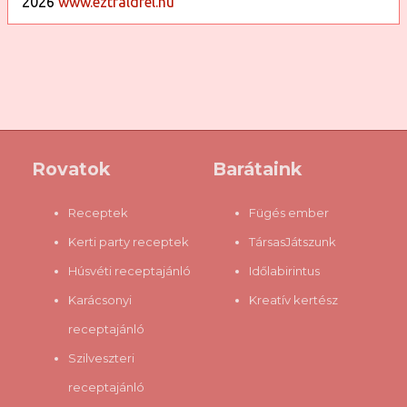
2026
www.eztfaldfel.hu
Rovatok
Barátaink
Receptek
Fügés ember
Kerti party receptek
TársasJátszunk
Húsvéti receptajánló
Időlabirintus
Karácsonyi
Kreatív kertész
receptajánló
Szilveszteri
receptajánló