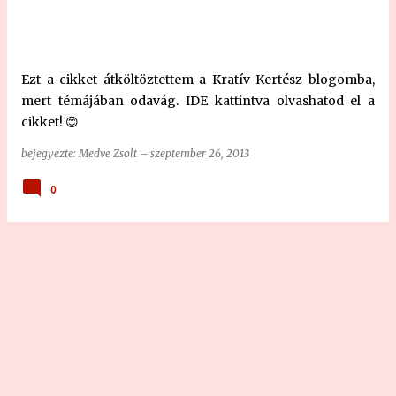
y
z
é
Ezt a cikket átköltöztettem a Kratív Kertész blogomba,
s
mert témájában odavág. IDE kattintva olvashatod el a
e
cikket! 😊
k
bejegyezte:
Medve Zsolt
–
szeptember 26, 2013
0