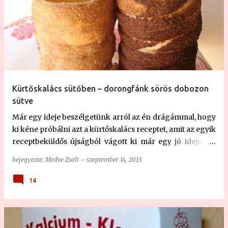
Kürtőskalács sütőben – dorongfánk sörös dobozon
sütve
Már egy ideje beszélgetünk arról az én drágámmal, hogy
ki kéne próbálni azt a kürtőskalács receptet, amit az egyik
receptbeküldős újságból vágott ki már egy jó ideje. De
valamiért mindig elmaradt, pedig mindketten nagyon
bejegyezte:
Medve Zsolt
–
szeptember 14, 2013
szeretjük a kürtőskalácsot. Mivel a kivágott recepten már
nem látszik, melyik újságból van, így azt sajnos nem
14
tudjuk megadni (meg hát ugye az ingyen reklám lenne).
A receptet Balogh Edina küldte be az újság
szerkesztőségébe, ezúton is köszönjük neki, mert
nagyon finom... az interneten ugyanezekkel a