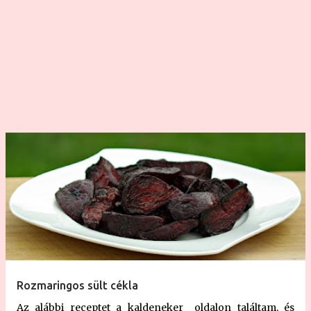
szeretne sütni, vagy ugyanennyit, de egész
csirkecombokat, akkor a mennyiségeket fel kell szorozni
arányosan... Hozzávalók: - 12 db csirkecomb - 2
mokkáskanál konyhasó - 1
mokkáskanál morzsolt kakukkfű -
1 mokkáskanál fokhagymaörlemény -
1 mokkáskanál morzsolt majoranna - 2 csipet morzsolt
metélőhagym...
Rozmaringos sült cékla
Az alábbi receptet a kaldeneker oldalon találtam, és