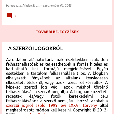
kettőt, talán hármat-négyet is, de nem tartozik a nagy
bejegyezte:
Medve Zsolt
–
szeptember 01, 2013
kedvenceim közé. A receptjét még az édesanyjától kapta
a feleségem, aki szintén a családból kapta, de ő még vajat
0
tett bele pizzakrém helyett. A feleségem édesanyja volt,
aki úgy gondolta, kipróbálja pizzakrémmel is. Most már,
TOVÁBBI BEJEGYZÉSEK
hogy tudjuk a süti teljes családfáját, és mindennemű
forrását legalább két felmenőig, nyugodtan
nekiállhatunk elkészíteni. ;-) A jelen recepthez az
A SZERZŐI JOGOKRÓL
egyszerűség kedvéért a boltban kapható pizzakrémet
használta az én drágám, de természetesen készíthető ez
Az oldalon található tartalmak részleteikben szabadon
otthon összeállított pizzaszószból is... Hozzávalók a
felhasználhatóak és terjeszthetőek a forrás hiteles és
kattintható link formájú megjelölésével. Egyéb
pizzás kiflihez: - 1 kg liszt - 2 csomag sütőélesztő - 0.5 l tej
esetekben a tartalom felhasználása tilos. A blogban
- 2 dl étolaj - 2 csapott evőkanál konyhasó - pizzakrém
elhelyezett fényképek az általunk ténylegesen
(bolti, vagy házi készítésű pizzaszósz) - 1 db tojás a
elkészített ételekről, vagy azok fázisairól készültek. A
képeket szerzői jog védi, azok máshol történő
kenéshez - 10 dkg reszelt sajt a szóráshoz ...
felhasználását a szerző megtiltja. A blogban közzétett
receptek és/vagy fotók kereskedelmi célú
felhasználásához a szerző nem járul hozzá, azokat a
szerzői jogról szóló 1999. évi LXXVI. törvény
által
meghatározott módon kell kezelni. Copyright © 2013-