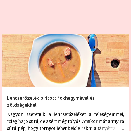
Lencsefőzelék pirított fokhagymával és
zöldségekkel
Nagyon szeretjük a lencsefőzeléket a feleségemmel,
főleg ha jó sűrű, de azért még folyós. Amikor már annyira
sűrű pép, hogy tornyot lehet belőle rakni a tányérra, azt