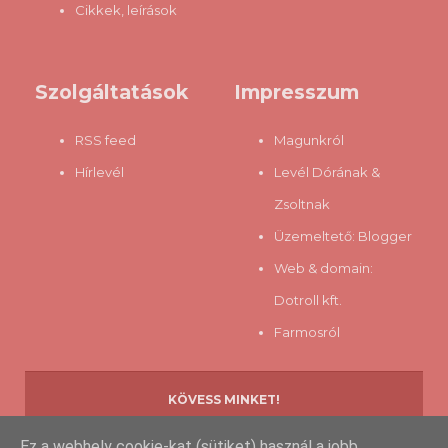
Cikkek, leírások
Szolgáltatások
Impresszum
RSS feed
Magunkról
Hírlevél
Levél Dórának &
Zsoltnak
Üzemeltető:
Blogger
Web & domain:
Dotroll kft.
Farmosról
KÖVESS MINKET!
Ez a webhely cookie-kat (sütiket) használ a jobb