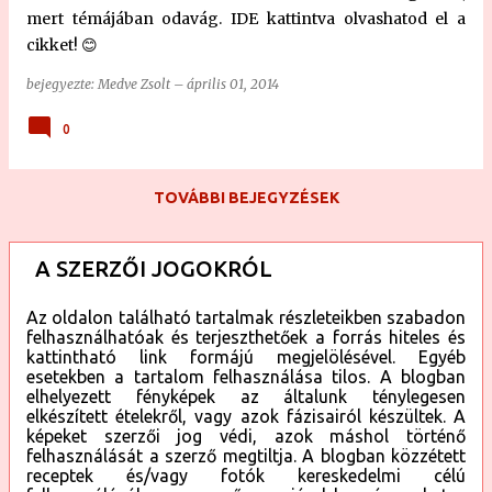
mert témájában odavág. IDE kattintva olvashatod el a
cikket! 😊
bejegyezte:
Medve Zsolt
–
április 01, 2014
0
TOVÁBBI BEJEGYZÉSEK
A SZERZŐI JOGOKRÓL
Az oldalon található tartalmak részleteikben szabadon
felhasználhatóak és terjeszthetőek a forrás hiteles és
kattintható link formájú megjelölésével. Egyéb
esetekben a tartalom felhasználása tilos. A blogban
elhelyezett fényképek az általunk ténylegesen
elkészített ételekről, vagy azok fázisairól készültek. A
képeket szerzői jog védi, azok máshol történő
felhasználását a szerző megtiltja. A blogban közzétett
receptek és/vagy fotók kereskedelmi célú