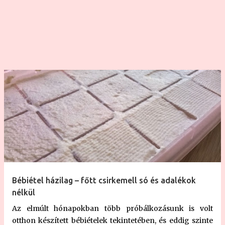
cukor elkezd olvasni, majd sziruposodni. A
fenyőrügyszirup nem szörp, és élvezeti értéke szerintem
nem sok van. Bár az íze különleges, és rossznak
egyáltalán nem mondanám, semmiképp sem nevezném
a nyári piknik hűsítő italának a belő...
Bébiétel házilag – főtt csirkemell só és adalékok
nélkül
Az elmúlt hónapokban több próbálkozásunk is volt
otthon készített bébiételek tekintetében, és eddig szinte