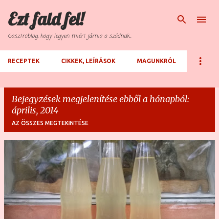
Ezt fald fel!
Ugrás a fő tartalomra
Gasztroblog, hogy legyen miért járnia a szádnak...
RECEPTEK
CIKKEK, LEÍRÁSOK
MAGUNKRÓL
Bejegyzések megjelenítése ebből a hónapból:
április, 2014
AZ ÖSSZES MEGTEKINTÉSE
B
e
j
e
g