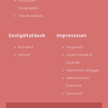
Szilveszteri
receptajánló
Cikkek, leírások
Szolgáltatások
Impresszum
RSS feed
Magunkról
Hírlevél
Levél Dórának &
Zsoltnak
Üzemeltető:
Blogger
Web & domain:
Dotroll kft.
Farmosról