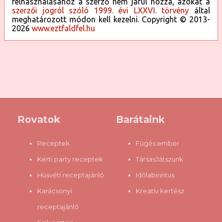
felhasználásához a szerző nem járul hozzá, azokat a
szerzői jogról szóló 1999. évi LXXVI. törvény
által
meghatározott módon kell kezelni. Copyright © 2013-
2026
www.eztfaldfel.hu
Rovatok
Barátaink
Receptek
Fügés ember
Kerti party receptek
TársasJátszunk
Húsvéti receptajánló
Időlabirintus
Karácsonyi
Kreatív kertész
receptajánló