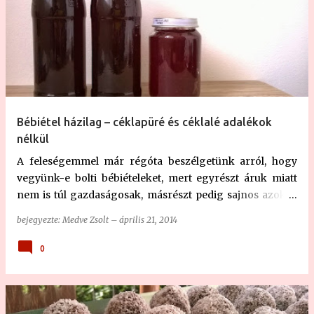
Bébiétel házilag – céklapüré és céklalé adalékok
nélkül
A feleségemmel már régóta beszélgetünk arról, hogy
vegyünk-e bolti bébiételeket, mert egyrészt áruk miatt
nem is túl gazdaságosak, másrészt pedig sajnos azok is
tele vannak adalékanyagokkal. A boltok polcairól ránk
bejegyezte:
Medve Zsolt
–
április 21, 2014
kacsintgató sok-sok szép színes bébiételes üveg hátulján
az apró betűs részt vizslatva bizony igen sokszor tűnnek
0
fel a következő összetevők: só, cukor, rizskeményítő,
rizsliszt, növényi olaj, stb. Persze most mondhatnátok,
hogy na és akkor mi van? De ezen összetevők közül
sajnos több gyártó négy hónapos kortól javasolt