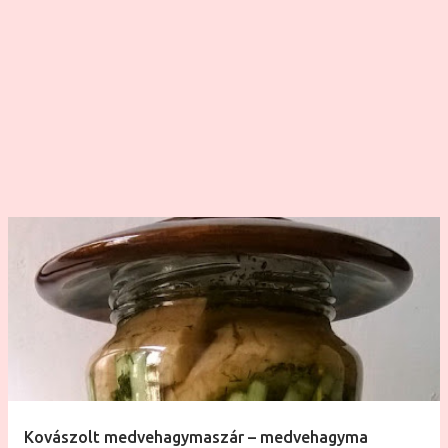
van. Latin neve (Syringa) a görög syrinx szóból ered, ami
csövet, sípot jelent. A görög mitológia szerint Syrinx
nimfa, Pán, a kecskelábú és kecskeszarvú pásztoristen
elől menekülve, ijedtében karcsú nádszállá változott. A
rettegett hangú Pán (aki puszta hangjával egész
hadseregeket volt képes vakrémületbe - pánikba -
kergetni) ebből a nádszálból készítette közismert
sípsorát. Főleg a tavaszi nedvbősé...
Kovászolt medvehagymaszár – medvehagyma