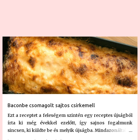
evőkanál tejföl - 1 csomag vaníliás cukor - 2
mokkáskanál őrölt fahéj - 1 egész tojás a kenéshez Almás
omlós elkészítés...
Baconbe csomagolt sajtos csirkemell
Ezt a receptet a feleségem szintén egy receptes újságból
írta ki még évekkel ezelőtt, így sajnos fogalmunk
sincsen, ki küldte be és melyik újságba. Mindazonáltal ez
egy nagyon finom étel, ami számtalan formában fent van