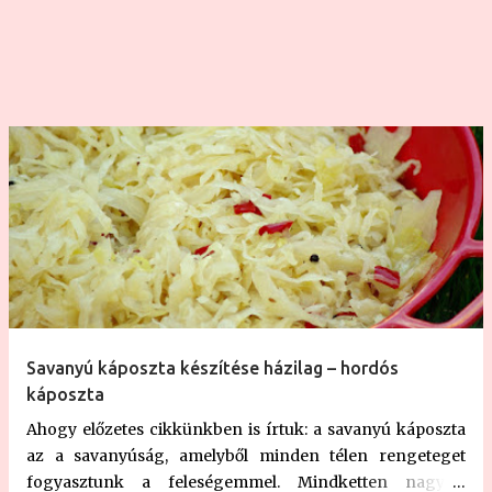
helyiségbe raktam. Ez nagyjából egy hete (2013.10.23)
történt. Ma megkóstoltam az almát, és mondhatom,
remek lett. Csak ajánlani tudom mindenkinek, akinek van
felesleges káposztaleve. Miután elkészült, kiszedtem
belőle az öss...
Savanyú káposzta készítése házilag – hordós
káposzta
Ahogy előzetes cikkünkben is írtuk: a savanyú káposzta
az a savanyúság, amelyből minden télen rengeteget
fogyasztunk a feleségemmel. Mindketten nagyon