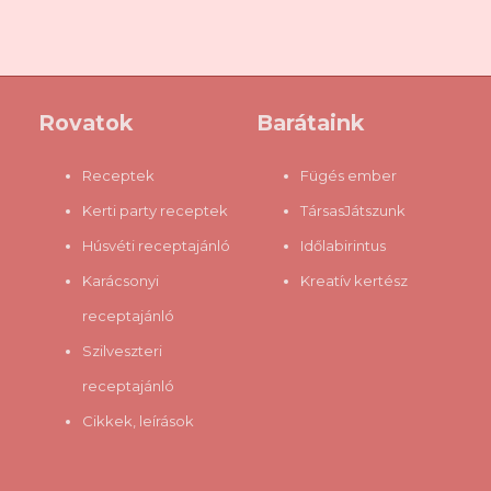
Rovatok
Barátaink
Receptek
Fügés ember
Kerti party receptek
TársasJátszunk
Húsvéti receptajánló
Időlabirintus
Karácsonyi
Kreatív kertész
receptajánló
Szilveszteri
receptajánló
Cikkek, leírások