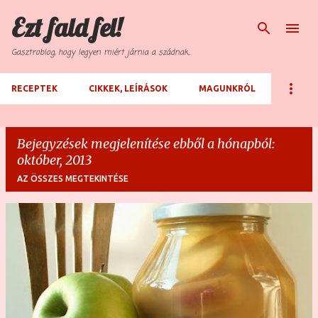
Ezt fald fel!
Ugrás a fő tartalomra
Gasztroblog, hogy legyen miért járnia a szádnak...
RECEPTEK
CIKKEK, LEÍRÁSOK
MAGUNKRÓL
Bejegyzések megjelenítése ebből a hónapból:
október, 2013
AZ ÖSSZES MEGTEKINTÉSE
B
e
j
e
g