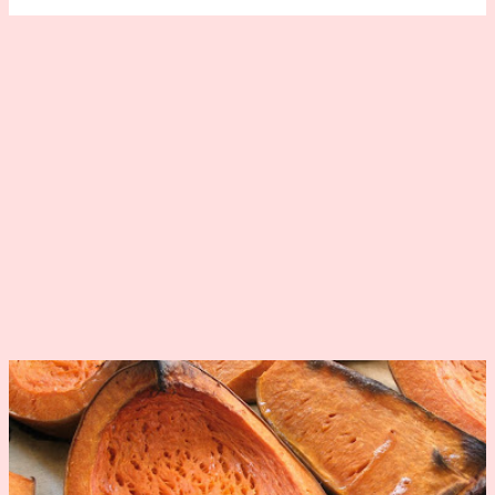
sejtek oxigénfelvételében és a kollagénképződésben, ami
a csontok és a porcok kötőszövetének felépítéséhez
szükséges. Ezen felül erősíti az immunrendszert és javítja
a vas felszívódását. Az aszkorbinsav gátolja az oxigén
minőségrontó hatását, így például a felszeletelt gyümölcs
és zöldség barnulását is. Gyakran más antioxidánsokkal
kombinálva használják. Az aszkorbinsavat gyakran
nitrites pác-sóval együtt használják, mert a hústermékek
piros színkialakulását segíti, ugyanakkor gátolja a
nitróz-amin képződést is. Az aszkorbinsav javítja a
különféle lisztekből készült tészták minőségét. Előállítás:
A C-vitamin első szerkezetbizonyító szinté...