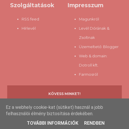
Szolgáltatások
Impresszum
RSS feed
Magunkról
Hírlevél
Levél Dórának &
Zsoltnak
Üzemeltető:
Blogger
Web & domain:
Dotroll kft.
Farmosról
KÖVESS MINKET!
Ez a webhely cookie-kat (sütiket) használ a jobb
felhasználói élmény biztosítása érdekében.
Copyright © 2013-
2026 www.eztfaldfel.hu
TOVÁBBI INFORMÁCIÓK
RENDBEN