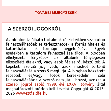
TOVÁBBI BEJEGYZÉSEK
A SZERZŐI JOGOKRÓL
Az oldalon található tartalmak részleteikben szabadon
felhasználhatóak és terjeszthetőek a forrás hiteles és
kattintható link formájú megjelölésével. Egyéb
esetekben a tartalom felhasználása tilos. A blogban
elhelyezett fényképek az általunk ténylegesen
elkészített ételekről, vagy azok fázisairól készültek. A
képeket szerzői jog védi, azok máshol történő
felhasználását a szerző megtiltja. A blogban közzétett
receptek és/vagy fotók kereskedelmi célú
felhasználásához a szerző nem járul hozzá, azokat a
szerzői jogról szóló 1999. évi LXXVI. törvény
által
meghatározott módon kell kezelni. Copyright © 2013-
2026
www.eztfaldfel.hu