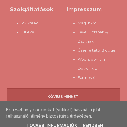
Szolgáltatások
Impresszum
RSS feed
Magunkról
Hírlevél
Levél Dórának &
Zsoltnak
Üzemeltető:
Blogger
Web & domain:
Dotroll kft.
Farmosról
KÖVESS MINKET!
Ez a webhely cookie-kat (sütiket) használ a jobb
felhasználói élmény biztosítása érdekében.
Copyright © 2013-
2026 www.eztfaldfel.hu
TOVÁBBI INFORMÁCIÓK
RENDBEN