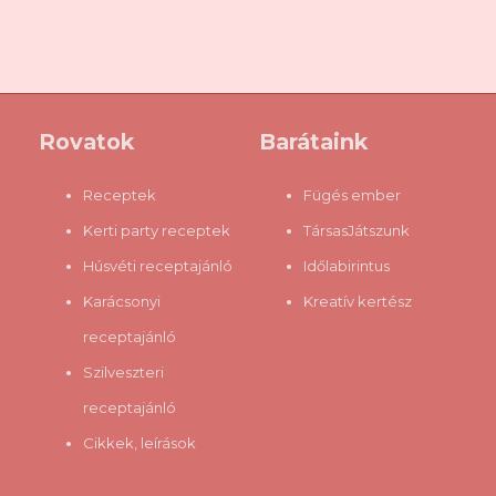
szeri, se száma a recepteknek, mindenki megtalálhatja a hozzá
illőt; cukrosat vagy édesítőszerest, főzöttet vagy hidegen
készítettet, tartósítószerest, vagy éppen adalékanyagoktól
menteset. Ugyanakkor sajnos a gasztrobloggerek igen nagy
hányada elég tájékozatlannak tűnik mindazok fényében, amiket
Rovatok
Barátaink
leírnak (legalábbis a jó szándék arra vezérel, hogy inkább
gondoljam róluk, hogy tájékozatlanok, mintsem azt, hogy
Receptek
Fügés ember
szándoksa...
Kerti party receptek
TársasJátszunk
Húsvéti receptajánló
Időlabirintus
Karácsonyi
Kreatív kertész
receptajánló
Szilveszteri
receptajánló
Cikkek, leírások