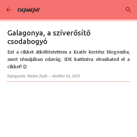
Ugrás a fő tartalomra
Ezt fald fel!
Galagonya, a szíverősítő
csodabogyó
Ezt a cikket átköltöztettem a Kratív Kertész blogomba,
mert témájában odavág. IDE kattintva olvashatod el a
cikket! 😊
bejegyezte:
Medve Zsolt
–
október 01, 2013