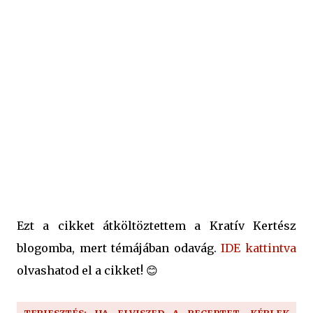
Ezt a cikket átköltöztettem a Kratív Kertész
blogomba, mert témájában odavág.
IDE kattintva
olvashatod el a cikket! 😊
TERJESZTÉS: HA ELVISZED A RECEPTET, KÉRLEK