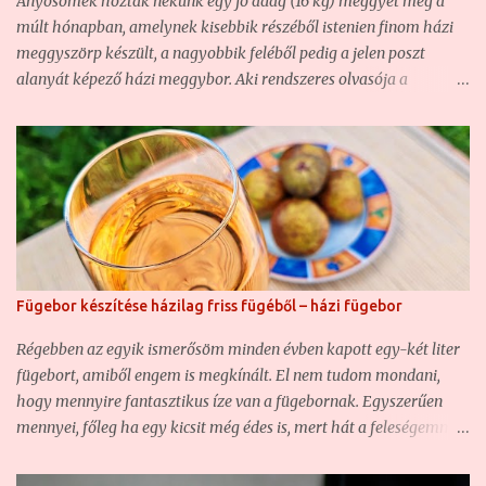
Anyósomék hoztak nekünk egy jó adag (16 kg) meggyet még a
múlt hónapban, amelynek kisebbik részéből istenien finom házi
meggyszörp készült, a nagyobbik feléből pedig a jelen poszt
alanyát képező házi meggybor. Aki rendszeres olvasója a
blognak, az már bizonyára találkozott nem egy házi borunkkal ,
hiszen ha nem is túl sűrűn, de azért rendszeresen kísérletezgetünk
ezzel is. Olyannyira, hogy hasonló borunk már volt, csak éppen
vadgyümölcsből készült ( Vadcseresznye-sajmeggy házi bor –
csemegebor ) . Most szintén egy csemegebor volt a cél, mert sem
én, sem a feleségem nem szeretjük a száraz, savanyú borokat,
főképp nem, ha gyümölcsborról van szó. Ezért a mostani házi
meggyborunk is egy édes bor lett. Na nem sziruposan,
Fügebor készítése házilag friss fügéből – házi fügebor
szájösszeragadósan édes, de mindenképpen közelebb áll az
édeshez, mint a félédeshez. Ugyanakkor annyira finom lett, hogy
Régebben az egyik ismerősöm minden évben kapott egy-két liter
hiába több, mint tíz liter lett, nem fog sokáig tartani... Hozzávalók
fügebort, amiből engem is megkínált. El nem tudom mondani,
a házi meggyborhoz: - 10 kg meggy - 3+2 liter víz - 2+1 kg
hogy mennyire fantasztikus íze van a fügebornak. Egyszerűen
kristályc...
mennyei, főleg ha egy kicsit még édes is, mert hát a feleségemmel
úgy szeretjük a bort, ha kicsit édes. Akkoriban még fogalmam
sem volt arról, hogy gyümölcsbort készíteni nem egy nagy