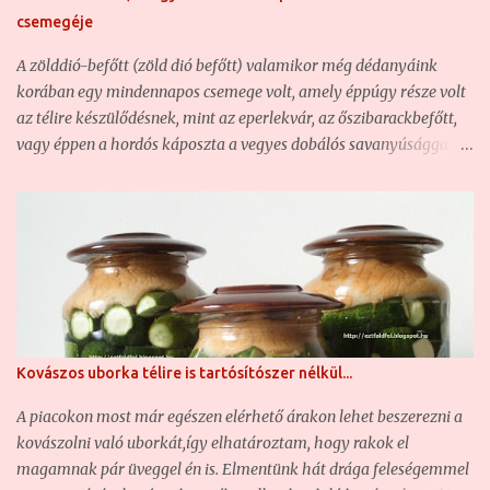
befőtthöz pedig ezek egyike sem jó. Ahhoz szép érett, egészséges
csemegéje
szilvák kellenek, hiszen a végeredmény minőségét erősen
befolyásolja az alapanyag minősége. Hozzávalók a
A zölddió-befőtt (zöld dió befőtt) valamikor még dédanyáink
szilvabefőtthöz: - 2 kg szilva - 40 dkg kristálycukor - 1 liter
korában egy mindennapos csemege volt, amely éppúgy része volt
csapvíz - fahéj (o...
az télire készülődésnek, mint az eperlekvár, az őszibarackbefőtt,
vagy éppen a hordós káposzta a vegyes dobálós savanyúsággal
együtt. És hogy miért? Mert egyrészt minden ház udvarán, vagy
éppen a porta előtt volt legalább egy szép termetes diófa,
amelyről ilyenkor június elején-közepén szüreteltek egy kevéske
zöld diót, hogy abból zölddió-befőttet, zölddió-pálinkát, vagy
éppen zölddió-likőrt készítsenek. A zöld dió ugyanis egy igazi
csoda egészségünkre gyakorolt hatása okán. Hogy ebből mennyi
marad meg benne a befőzési eljárás során, azt én nem tudom, csak
azt, hogy egy roppan finom és ízletes csemege a zölddió-befőtt,
Kovászos uborka télire is tartósítószer nélkül...
amely sok éves feledésbe merülés után ismét reneszánszát éli. Mi
is bemutatjuk a magunk receptjét, mert hát valljuk be: a
A piacokon most már egészen elérhető árakon lehet beszerezni a
boltokban igen csak drága, ha egyáltalán kapható (280-300
kovászolni való uborkát,így elhatároztam, hogy rakok el
gramm/üveg = közel 1800 forint) ... Zöld dió, a ...
magamnak pár üveggel én is. Elmentünk hát drága feleségemmel