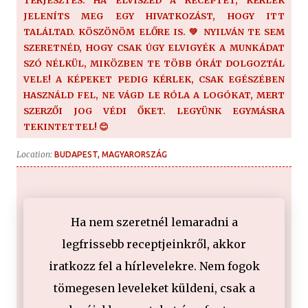
JELENÍTS MEG EGY HIVATKOZÁST, HOGY ITT
TALÁLTAD. KÖSZÖNÖM ELŐRE IS. 💚 NYILVÁN TE SEM
SZERETNÉD, HOGY CSAK ÚGY ELVIGYÉK A MUNKÁDAT
SZÓ NÉLKÜL, MIKÖZBEN TE TÖBB ÓRÁT DOLGOZTÁL
VELE! A KÉPEKET PEDIG KÉRLEK, CSAK EGÉSZÉBEN
HASZNÁLD FEL, NE VÁGD LE RÓLA A LOGÓKAT, MERT
SZERZŐI JOG VÉDI ŐKET. LEGYÜNK EGYMÁSRA
TEKINTETTEL! 😊
Location:
BUDAPEST, MAGYARORSZÁG
Ha nem szeretnél lemaradni a
legfrissebb receptjeinkről, akkor
iratkozz fel a hírlevelekre. Nem fogok
tömegesen leveleket küldeni, csak a