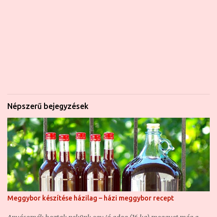
Népszerű bejegyzések
Meggybor készítése házilag – házi meggybor recept