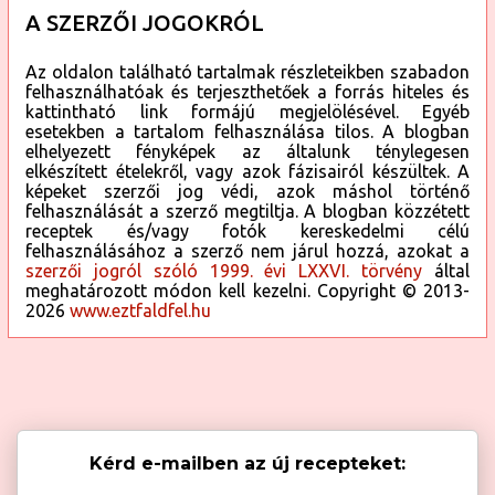
A SZERZŐI JOGOKRÓL
Az oldalon található tartalmak részleteikben szabadon
felhasználhatóak és terjeszthetőek a forrás hiteles és
kattintható link formájú megjelölésével. Egyéb
esetekben a tartalom felhasználása tilos. A blogban
elhelyezett fényképek az általunk ténylegesen
elkészített ételekről, vagy azok fázisairól készültek. A
képeket szerzői jog védi, azok máshol történő
felhasználását a szerző megtiltja. A blogban közzétett
receptek és/vagy fotók kereskedelmi célú
felhasználásához a szerző nem járul hozzá, azokat a
szerzői jogról szóló 1999. évi LXXVI. törvény
által
meghatározott módon kell kezelni. Copyright © 2013-
2026
www.eztfaldfel.hu
Kérd e-mailben az új recepteket: