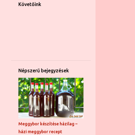
58
2016
Követőink
5
december
3
november
3
október
4
szeptember
3
augusztus
2
július
Népszerű bejegyzések
5
június
16
május
3
április
8
március
4
február
Meggybor készítése házilag –
2
január
házi meggybor recept