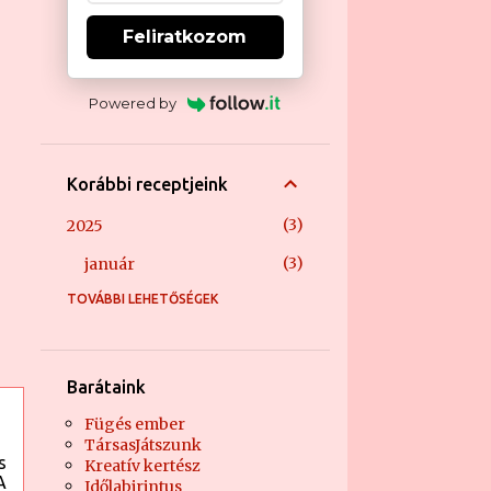
Feliratkozom
Powered by
Korábbi receptjeink
3
2025
3
január
TOVÁBBI LEHETŐSÉGEK
1
2024
1
április
21
2023
Barátaink
1
december
Fügés ember
TársasJátszunk
1
október
s
Kreatív kertész
A
Időlabirintus