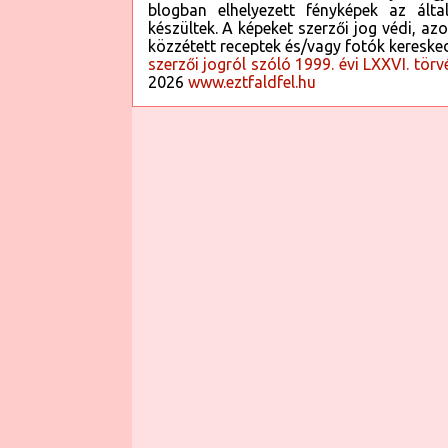
blogban elhelyezett fényképek az által
habanero, attól még nem lehet baj... kis híjj
készültek. A képeket szerzői jog védi, az
fogtunk... 😂 Persze, most már vicces, mert
közzétett receptek és/vagy fotók kereske
habanero nélkül is a kedvenc mártásomból
szerzői jogról szóló 1999. évi LXXVI. törv
2026
www.eztfaldfel.hu
készítettünk lecsót ismét, ami csak natú
benne hagyma, sem olaj, mert azt frissen
kell felvágni, és olajon megfuttatni ami
akarjuk, aztán rá a natúr lecsó,...