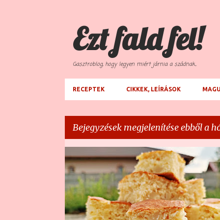
Ezt fald fel!
Gasztroblog, hogy legyen miért járnia a szádnak...
RECEPTEK
CIKKEK, LEÍRÁSOK
MAGU
Bejegyzések megjelenítése ebből a hó
B
ÉDES SÜTEMÉNY
KEVERT SÜTI
KÓKUSZ
KÖR
e
VANÍLIA
j
e
g