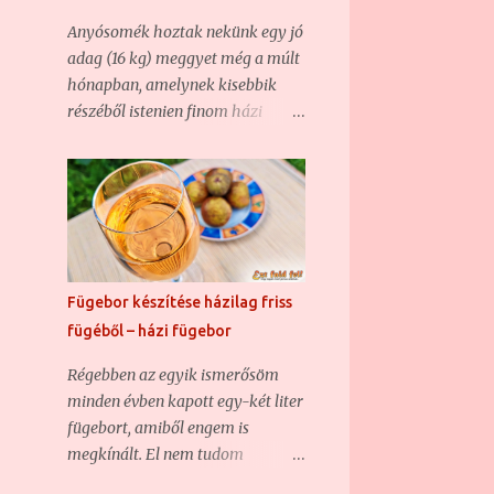
66
2015
Anyósomék hoztak nekünk egy jó
3
december
adag (16 kg) meggyet még a múlt
hónapban, amelynek kisebbik
3
október
részéből istenien finom házi
2
szeptember
meggyszörp készült, a nagyobbik
8
augusztus
feléből pedig a jelen poszt alanyát
képező házi meggybor. Aki
16
július
rendszeres olvasója a blognak, az
13
június
már bizonyára találkozott nem
egy házi borunkkal , hiszen ha
11
május
nem is túl sűrűn, de azért
Fügebor készítése házilag friss
3
április
rendszeresen kísérletezgetünk
fügéből – házi fügebor
ezzel is. Olyannyira, hogy hasonló
3
március
Régebben az egyik ismerősöm
borunk már volt, csak éppen
4
február
minden évben kapott egy-két liter
vadgyümölcsből készült (
fügebort, amiből engem is
Vadcseresznye-sajmeggy házi bor
104
2014
megkínált. El nem tudom
– csemegebor ) . Most szintén egy
5
október
mondani, hogy mennyire
csemegebor volt a cél, mert sem