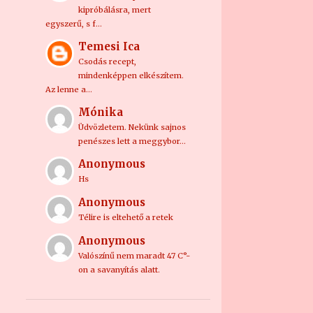
kipróbálásra, mert
9
2018
egyszerű, s f…
2
október
Temesi Ica
Csodás recept,
2
szeptember
mindenképpen elkészítem.
Az lenne a…
2
augusztus
Mónika
1
július
Üdvözletem. Nekünk sajnos
1
április
penészes lett a meggybor…
Anonymous
1
március
Hs
7
2017
Anonymous
2
június
Télire is eltehető a retek
1
május
Anonymous
Valószínű nem maradt 47 C°-
3
április
on a savanyítás alatt.
1
március