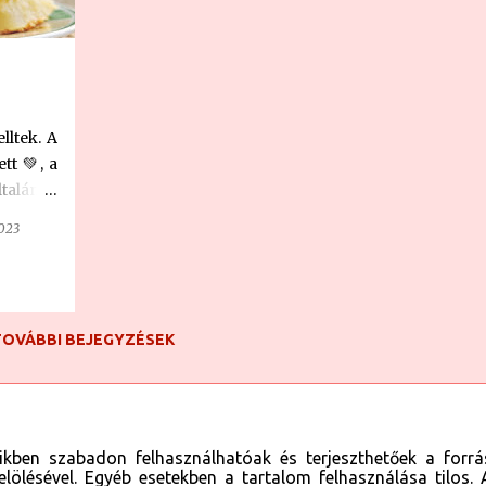
ltek. A
tt 💚, a
talános
ltalános
2023
 Közben
 annyi
denféle
aszósz ,
TOVÁBBI BEJEGYZÉSEK
észítek,
em. Ezen
om, hogy
ztán ott
de Zsolt
eikben szabadon felhasználhatóak és terjeszthetőek a forrá
análnyi
elölésével. Egyéb esetekben a tartalom felhasználása tilos. 