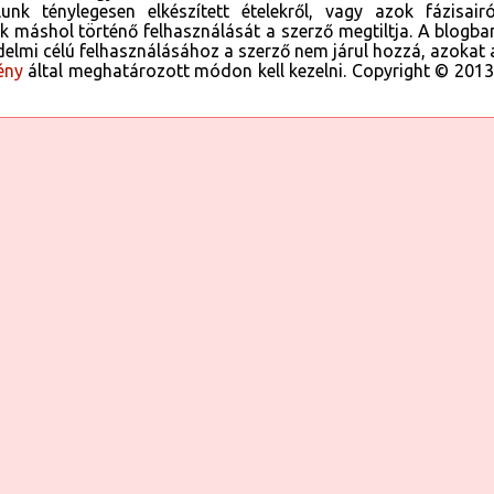
unk ténylegesen elkészített ételekről, vagy azok fázisairó
án tüzet
ok máshol történő felhasználását a szerző megtiltja. A blogba
 készült
delmi célú felhasználásához a szerző nem járul hozzá, azokat 
. Aztán
ény
által meghatározott módon kell kezelni. Copyright © 2013
r, nincs
, akkor
kor enni