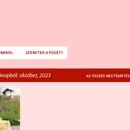
Ugrás a fő tartalomra
NKRÓL
SZERETED A FÜGÉT?
napból: október, 2023
AZ ÖSSZES MEGTEKINTÉS
TE
+