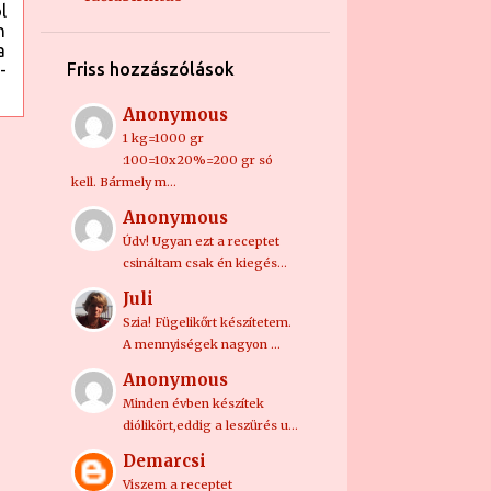
Körtés-vaníliás kevert
l
sütemény
n
a
5
szeptember
Friss hozzászólások
-
1
augusztus
Anonymous
4
április
1 kg=1000 gr
:100=10x20%=200 gr só
2
március
kell. Bármely m…
7
január
Anonymous
Údv! Ugyan ezt a receptet
3
2022
csináltam csak én kiegés…
2
december
Juli
Szia! Fügelikőrt készítetem.
1
november
A mennyiségek nagyon …
5
2021
Anonymous
Minden évben készítek
1
október
diólikört,eddig a leszürés u…
2
augusztus
Demarcsi
2
május
Viszem a receptet