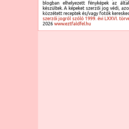
blogban elhelyezett fényképek az által
vékony szeletekre vágjuk. A tojások fehér
készültek. A képeket szerzői jog védi, az
kockákra vágjuk, a sárgáját pedig összeke
közzétett receptek és/vagy fotók kereske
tejföllel, majonézzel, mustárral, borssal
szerzői jogról szóló 1999. évi LXXVI. törv
2026
www.eztfaldfel.hu
Ebbe az öntetbe tesszük a hagymát, az a
sonkát, a burgonyát, a tojások fehérjét, és a
kicsi kockákra vágott savanyú uborkát. 
Tóthné Pánya Marianna: Házi...