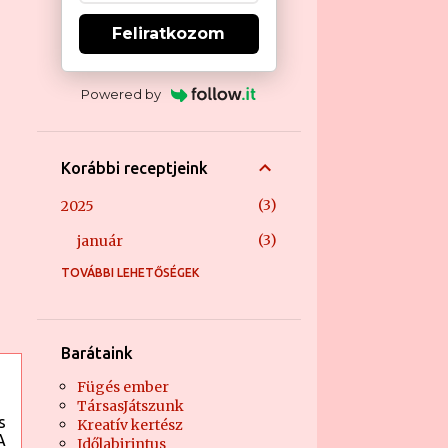
Feliratkozom
Powered by
Korábbi receptjeink
3
2025
3
január
TOVÁBBI LEHETŐSÉGEK
1
2024
1
április
21
2023
Barátaink
1
december
Fügés ember
TársasJátszunk
1
október
s
Kreatív kertész
A
Időlabirintus