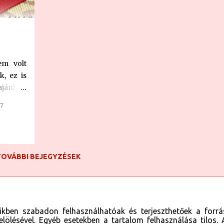
em volt
k, ez is
ajánljuk
 orosz
7
onéz - 3
savanyú
a - 5 db
 - fél
TOVÁBBI BEJEGYZÉSEK
ó Orosz
mozzuk,
, majd
ucoljuk.
ockákra
eikben szabadon felhasználhatóak és terjeszthetőek a forrá
 nagyon
elölésével. Egyéb esetekben a tartalom felhasználása tilos. 