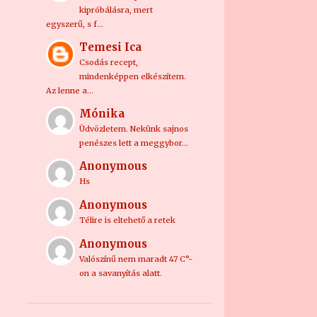
2
október
kipróbálásra, mert
egyszerű, s f…
2
szeptember
Temesi Ica
2
augusztus
Csodás recept,
mindenképpen elkészítem.
1
július
Az lenne a…
1
április
Mónika
Üdvözletem. Nekünk sajnos
1
március
penészes lett a meggybor…
7
2017
Anonymous
2
június
Hs
Anonymous
1
május
Télire is eltehető a retek
Orosz hússaláta
Anonymous
3
április
Valószínű nem maradt 47 C°-
on a savanyítás alatt.
1
március
58
2016