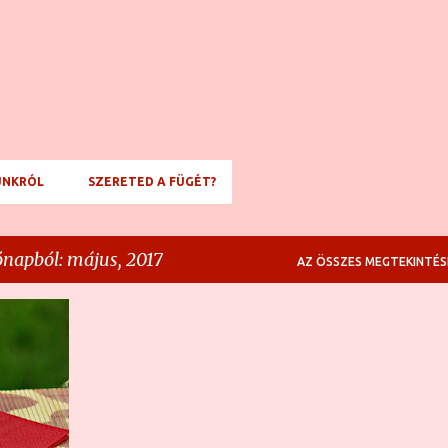
Ugrás a fő tartalomra
NKRÓL
SZERETED A FÜGÉT?
ónapból: május, 2017
AZ ÖSSZES MEGTEKINTÉS