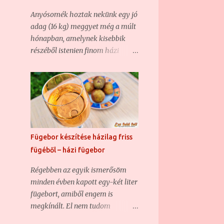
3
december
Anyósomék hoztak nekünk egy jó
adag (16 kg) meggyet még a múlt
3
október
hónapban, amelynek kisebbik
2
szeptember
részéből istenien finom házi
meggyszörp készült, a nagyobbik
8
augusztus
feléből pedig a jelen poszt alanyát
16
július
képező házi meggybor. Aki
rendszeres olvasója a blognak, az
13
június
már bizonyára találkozott nem
11
május
egy házi borunkkal , hiszen ha
3
nem is túl sűrűn, de azért
április
Fügebor készítése házilag friss
rendszeresen kísérletezgetünk
fügéből – házi fügebor
3
március
ezzel is. Olyannyira, hogy hasonló
4
február
Régebben az egyik ismerősöm
borunk már volt, csak éppen
minden évben kapott egy-két liter
vadgyümölcsből készült (
104
2014
fügebort, amiből engem is
Vadcseresznye-sajmeggy házi bor
5
október
megkínált. El nem tudom
– csemegebor ) . Most szintén egy
mondani, hogy mennyire
csemegebor volt a cél, mert sem
13
szeptember