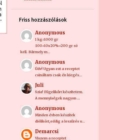
5
szeptember
l
n
1
augusztus
a
Friss hozzászólások
-
4
április
Anonymous
2
március
1 kg=1000 gr
7
január
:100=10x20%=200 gr só
kell. Bármely m…
3
2022
Anonymous
2
december
Údv! Ugyan ezt a receptet
csináltam csak én kiegés…
1
november
Juli
5
2021
Szia! Fügelikőrt készítetem.
A mennyiségek nagyon …
1
október
Anonymous
2
augusztus
Minden évben készítek
2
május
diólikört,eddig a leszürés u…
Demarcsi
9
2018
Viszem a receptet