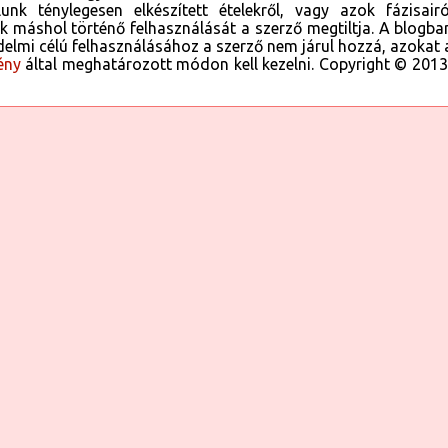
unk ténylegesen elkészített ételekről, vagy azok fázisairó
jét apró
ok máshol történő felhasználását a szerző megtiltja. A blogba
verjük a
delmi célú felhasználásához a szerző nem járul hozzá, azokat 
, sóval.
ény
által meghatározott módon kell kezelni. Copyright © 2013
lmát, a
 szintén
Forrás: