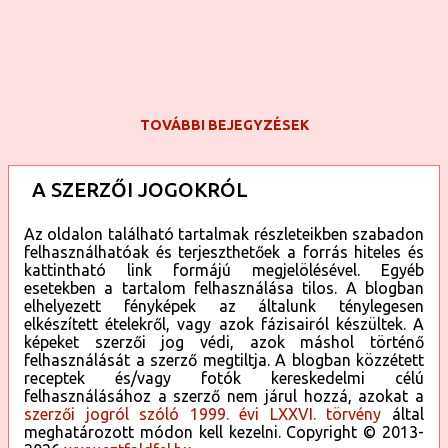
beletesszük a margarint is, s elkeverjük. Megvárjuk, míg
ez a krém kihűl, aztán egy folpack fólián elkezdjük
összerakni a sütit. Két keksz közé krémet teszünk, aztán
krém, keksz, k...
TOVÁBBI BEJEGYZÉSEK
A SZERZŐI JOGOKRÓL
Az oldalon található tartalmak részleteikben szabadon
felhasználhatóak és terjeszthetőek a forrás hiteles és
kattintható link formájú megjelölésével. Egyéb
esetekben a tartalom felhasználása tilos. A blogban
elhelyezett fényképek az általunk ténylegesen
elkészített ételekről, vagy azok fázisairól készültek. A
képeket szerzői jog védi, azok máshol történő
felhasználását a szerző megtiltja. A blogban közzétett
receptek és/vagy fotók kereskedelmi célú
felhasználásához a szerző nem járul hozzá, azokat a
szerzői jogról szóló 1999. évi LXXVI. törvény
által
meghatározott módon kell kezelni. Copyright © 2013-