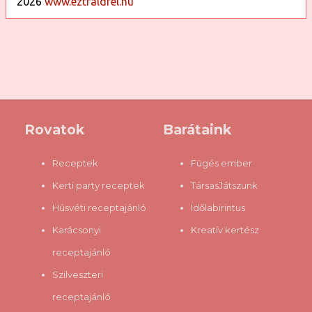
2026
www.eztfaldfel.hu
Rovatok
Barátaink
Receptek
Fügés ember
Kerti party receptek
TársasJátszunk
Húsvéti receptajánló
Időlabirintus
Karácsonyi
Kreatív kertész
receptajánló
Szilveszteri
receptajánló