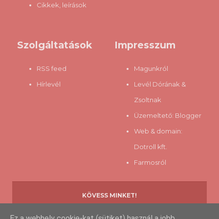
Cikkek, leírások
Szolgáltatások
Impresszum
RSS feed
Magunkról
Hírlevél
Levél Dórának &
Zsoltnak
Üzemeltető:
Blogger
Web & domain:
Dotroll kft.
Farmosról
KÖVESS MINKET!
Ez a webhely cookie-kat (sütiket) használ a jobb