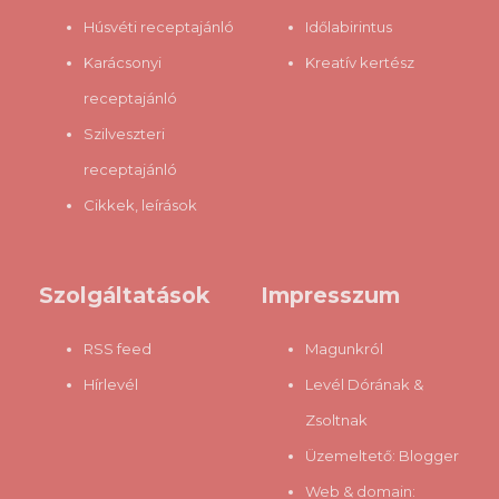
Húsvéti receptajánló
Időlabirintus
Karácsonyi
Kreatív kertész
receptajánló
Szilveszteri
receptajánló
Cikkek, leírások
Szolgáltatások
Impresszum
RSS feed
Magunkról
Hírlevél
Levél Dórának &
Zsoltnak
Üzemeltető:
Blogger
Web & domain: