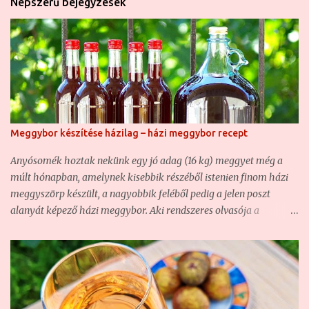
Népszerű bejegyzések
Meggybor készítése házilag – házi meggybor recept
Anyósomék hoztak nekünk egy jó adag (16 kg) meggyet még a
múlt hónapban, amelynek kisebbik részéből istenien finom házi
meggyszörp készült, a nagyobbik feléből pedig a jelen poszt
alanyát képező házi meggybor. Aki rendszeres olvasója a
blognak, az már bizonyára találkozott nem egy házi borunkkal ,
hiszen ha nem is túl sűrűn, de azért rendszeresen kísérletezgetünk
ezzel is. Olyannyira, hogy hasonló borunk már volt, csak éppen
vadgyümölcsből készült ( Vadcseresznye-sajmeggy házi bor –
csemegebor ) . Most szintén egy csemegebor volt a cél, mert sem