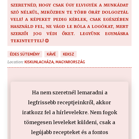
SZERETNÉD, HOGY CSAK ÚGY ELVIGYÉK A MUNKÁDAT
SZÓ NÉLKÜL, MIKÖZBEN TE TÖBB ÓRÁT DOLGOZTÁL
VELE! A KÉPEKET PEDIG KÉRLEK, CSAK EGÉSZÉBEN
HASZNÁLD FEL, NE VÁGD LE RÓLA A LOGÓKAT, MERT
SZERZŐI JOG VÉDI ŐKET. LEGYÜNK EGYMÁSRA
TEKINTETTEL! 😊
ÉDES SÜTEMÉNY
KÁVÉ
KEKSZ
Location:
KISKUNLACHÁZA, MAGYARORSZÁG
Ha nem szeretnél lemaradni a
legfrissebb receptjeinkről, akkor
iratkozz fel a hírlevelekre. Nem fogok
tömegesen leveleket küldeni, csak a
legújabb recepteket és a fontos