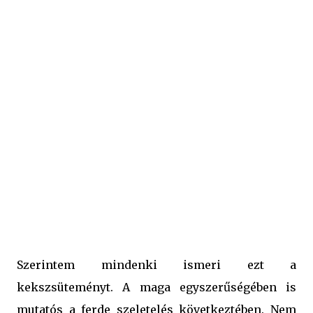
szeretik. Hozzávalók azebra sütihez: - 1 csomag Albert
keksz - 1 csomag csokoládé ízű pudingpor - 4 evőkanál
kristálycukor - fél dl főzött kávé - 3 dl tej - 20 dkg ráma
margarin Zebra süti elkészítése: A pudingport a cukorral,
a kávéval, és a tejjel sűrűre főzzük, és mikor még forró,
beletesszük a margarint is, s elkeverjük. Megvárjuk, míg
ez a krém kihűl, aztán egy folpack fólián elkezdjük
összerakni a sütit. Két keksz közé krémet teszünk, aztán
krém, keksz, k...
Szerintem mindenki ismeri ezt a
kekszsüteményt. A maga egyszerűségében is
mutatós a ferde szeletelés következtében. Nem