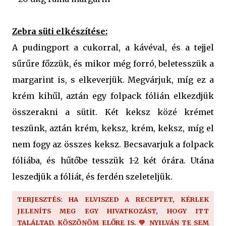
Zebra süti elkészítése:
A pudingport a cukorral, a kávéval, és a tejjel
sűrűre főzzük, és mikor még forró, beletesszük a
margarint is, s elkeverjük. Megvárjuk, míg ez a
krém kihűl, aztán egy folpack fólián elkezdjük
összerakni a sütit. Két keksz közé krémet
teszünk, aztán krém, keksz, krém, keksz, míg el
nem fogy az összes keksz. Becsavarjuk a folpack
fóliába, és hűtőbe tesszük 1-2 két órára. Utána
leszedjük a fóliát, és ferdén szeleteljük.
TERJESZTÉS: HA ELVISZED A RECEPTET, KÉRLEK
JELENÍTS MEG EGY HIVATKOZÁST, HOGY ITT
TALÁLTAD. KÖSZÖNÖM ELŐRE IS. 💚 NYILVÁN TE SEM