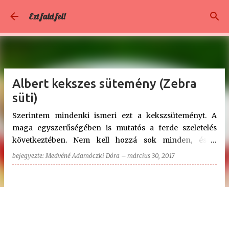
Ugrás a fő tartalomra
Ezt fald fel!
Albert kekszes sütemény (Zebra
süti)
Szerintem mindenki ismeri ezt a kekszsüteményt. A
maga egyszerűségében is mutatós a ferde szeletelés
következtében. Nem kell hozzá sok minden, és a
gyerekek is szeretik. Az én fiam nem győzte enni - lehet
bejegyezte:
Medvéné Adamóczki Dóra
–
március 30, 2017
azért pörög annyira? A kávé miatt? Á, nem, amúgy is
állandó mozgásban van. Folyamatosan ott sertepertélt
körülöttem, és nagyon akart volna ő is segíteni a maga
három évével, de aztán beérte azzal is, hogy a krém
maradékát megehette. Ajánlom azoknak, akik gyors, és
könnyű édességre vágynak, s mindazoknak, akik