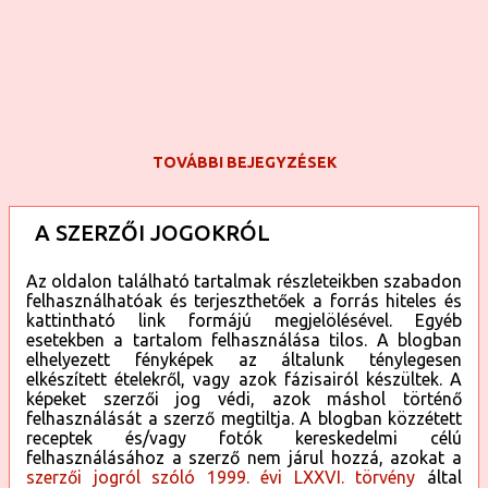
be rendszeresen . Próbáld ki, nem fogod megbánni. 😉
Előkészületek: 20 perc Elkészítés: 30 perc Összesen ennyi
idő: 50 perc Adag: 60 Hozzávalók a sárgabaracklekváros
kókuszgolyóhoz: 80 dkg darát háztartási keksz 20 dkg...
TOVÁBBI BEJEGYZÉSEK
A SZERZŐI JOGOKRÓL
Az oldalon található tartalmak részleteikben szabadon
felhasználhatóak és terjeszthetőek a forrás hiteles és
kattintható link formájú megjelölésével. Egyéb
esetekben a tartalom felhasználása tilos. A blogban
elhelyezett fényképek az általunk ténylegesen
elkészített ételekről, vagy azok fázisairól készültek. A
képeket szerzői jog védi, azok máshol történő
felhasználását a szerző megtiltja. A blogban közzétett
receptek és/vagy fotók kereskedelmi célú
felhasználásához a szerző nem járul hozzá, azokat a
szerzői jogról szóló 1999. évi LXXVI. törvény
által