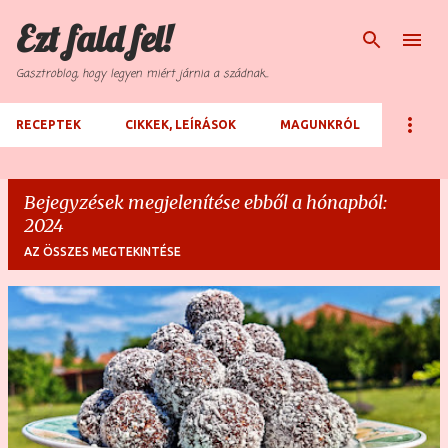
Ezt fald fel!
Ugrás a fő tartalomra
Gasztroblog, hogy legyen miért járnia a szádnak...
RECEPTEK
CIKKEK, LEÍRÁSOK
MAGUNKRÓL
Bejegyzések megjelenítése ebből a hónapból:
2024
AZ ÖSSZES MEGTEKINTÉSE
B
e
j
e
g