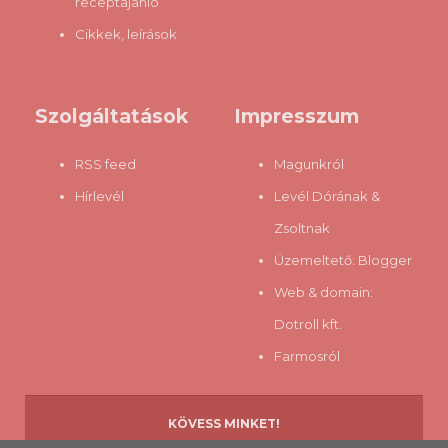
receptajánló
Cikkek, leírások
Szolgáltatások
Impresszum
RSS feed
Magunkról
Hírlevél
Levél Dórának &
Zsoltnak
Üzemeltető:
Blogger
Web & domain:
Dotroll kft.
Farmosról
KÖVESS MINKET!