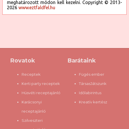
meghatározott módon kell kezelni. Copyright © 2013-
2026
www.eztfaldfel.hu
Rovatok
Barátaink
Receptek
Fügés ember
Kerti party receptek
TársasJátszunk
Húsvéti receptajánló
Időlabirintus
Karácsonyi
Kreatív kertész
receptajánló
Szilveszteri