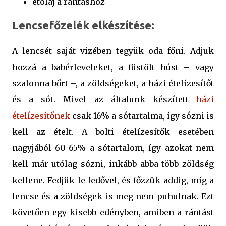
étolaj a rántáshoz
Lencsefőzelék elkészítése:
A lencsét saját vizében tegyük oda főni. Adjuk
hozzá a babérleveleket, a füstölt húst – vagy
szalonna bőrt –, a zöldségeket, a házi ételízesítőt
és a sót. Mivel az általunk készített
házi
ételízesítőnek
csak 16% a sótartalma, így sózni is
kell az ételt. A bolti ételízesítők esetében
nagyjából 60-65% a sótartalom, így azokat nem
kell már utólag sózni, inkább abba több zöldség
kellene. Fedjük le fedővel, és főzzük addig, míg a
lencse és a zöldségek is meg nem puhulnak. Ezt
követően egy kisebb edényben, amiben a rántást