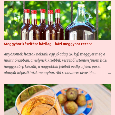
Meggybor készítése házilag – házi meggybor recept
Anyósomék hoztak nekünk egy jó adag (16 kg) meggyet még a
múlt hónapban, amelynek kisebbik részéből istenien finom házi
meggyszörp készült, a nagyobbik feléből pedig a jelen poszt
alanyát képező házi meggybor. Aki rendszeres olvasója a
blognak, az már bizonyára találkozott nem egy házi borunkkal ,
hiszen ha nem is túl sűrűn, de azért rendszeresen kísérletezgetünk
ezzel is. Olyannyira, hogy hasonló borunk már volt, csak éppen
vadgyümölcsből készült ( Vadcseresznye-sajmeggy házi bor –
csemegebor ) . Most szintén egy csemegebor volt a cél, mert sem
én, sem a feleségem nem szeretjük a száraz, savanyú borokat,