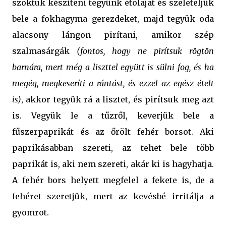
szoktuk készíteni tegyünk étolajat és szeleteljük
bele a fokhagyma gerezdeket, majd tegyük oda
alacsony lángon pirítani, amikor szép
szalmasárgák
(fontos, hogy ne pirítsuk rögtön
barnára, mert még a liszttel együtt is sülni fog, és ha
megég, megkeseríti a rántást, és ezzel az egész ételt
is)
, akkor tegyük rá a lisztet, és pirítsuk meg azt
is. Vegyük le a tűzről, keverjük bele a
fűszerpaprikát és az őrölt fehér borsot. Aki
paprikásabban szereti, az tehet bele több
paprikát is, aki nem szereti, akár ki is hagyhatja.
A fehér bors helyett megfelel a fekete is, de a
fehéret szeretjük, mert az kevésbé irritálja a
gyomrot.