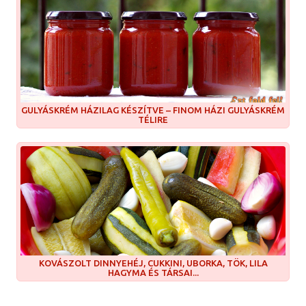
GULYÁSKRÉM HÁZILAG KÉSZÍTVE – FINOM HÁZI GULYÁSKRÉM
TÉLIRE
KOVÁSZOLT DINNYEHÉJ, CUKKINI, UBORKA, TÖK, LILA
HAGYMA ÉS TÁRSAI...