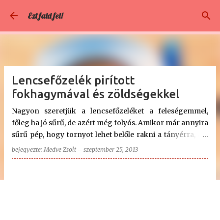
Ugrás a fő tartalomra
Ezt fald fel!
Lencsefőzelék pirított
fokhagymával és zöldségekkel
Nagyon szeretjük a lencsefőzeléket a feleségemmel,
főleg ha jó sűrű, de azért még folyós. Amikor már annyira
sűrű pép, hogy tornyot lehet belőle rakni a tányérra, azt
már nem annyira kedvelem. Ezért mi mindig olyanra
bejegyezte:
Medve Zsolt
–
szeptember 25, 2013
főzzük, hogy még éppen vízszintes legyen a teteje, ha
tányérba szedjük. Persze, ha valaki sűrűbben szereti,
akkor használjon kevesebb vizet a főzőléhez, vagy több
lisztet a rántáshoz. 😊 Szeretjük füstölt hússal vagy
szalonna bőrrel és sok zöldséggel annak ellenére, hogy a
legtöbben a főzelékbe nem is raknak zöldséget.