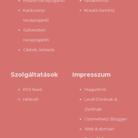
Húsvéti receptajánló
Időlabirintus
Karácsonyi
Kreatív kertész
receptajánló
Szilveszteri
receptajánló
Cikkek, leírások
Szolgáltatások
Impresszum
RSS feed
Magunkról
Hírlevél
Levél Dórának &
Zsoltnak
Üzemeltető:
Blogger
Web & domain: