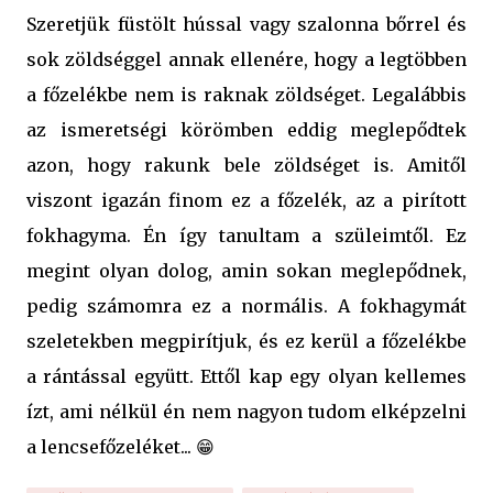
Szeretjük füstölt hússal vagy szalonna bőrrel és
sok zöldséggel annak ellenére, hogy a legtöbben
a főzelékbe nem is raknak zöldséget. Legalábbis
az ismeretségi körömben eddig meglepődtek
azon, hogy rakunk bele zöldséget is. Amitől
viszont igazán finom ez a főzelék, az a pirított
fokhagyma. Én így tanultam a szüleimtől. Ez
megint olyan dolog, amin sokan meglepődnek,
pedig számomra ez a normális. A fokhagymát
szeletekben megpirítjuk, és ez kerül a főzelékbe
a rántással együtt. Ettől kap egy olyan kellemes
ízt, ami nélkül én nem nagyon tudom elképzelni
a lencsefőzeléket... 😁