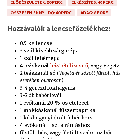
ELŐKÉSZÜLETEK: 20 PERC
ELKÉSZÍTÉS: 40 PERC
ÖSSZESEN ENNYI IDŐ: 60 PERC
ADAG: 8 FŐRE
Hozzávalók a lencsefőzelékhez:
0.5 kg lencse
3 szál kisebb sárgarépa
1 szál fehérrépa
4 teáskanál
házi ételízesítő
, vagy Vegeta
2 teáskanál só
(Vegeta és sózott füstölt hús
esetében óvatosan)
3-4 gerezd fokhagyma
3-5 db babérlevél
1 evőkanál 20 %-os ételecet
1 mokkáskanál fűszerpaprika
1 késhegynyi őrölt fehér bors
4 evőkanál liszt a rántáshoz
füstölt hús, vagy füstölt szalonna bőr