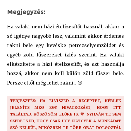
Megjegyzés:
Ha valaki nem házi ételízesítőt használ, akkor a
só igénye nagyobb lesz, valamint akkor érdemes
rakni bele egy kevéske petrezselyemzöldet és
egyéb zöld fűszereket ízlés szerint. Ha valaki
elkészítette a házi ételízesítőt, és azt használja
hozzá, akkor nem kell külön zöld fűszer bele.
Persze ettől még lehet rakni... 😉
TERJESZTÉS: HA ELVISZED A RECEPTET, KÉRLEK
JELENÍTS MEG EGY HIVATKOZÁST, HOGY ITT
TALÁLTAD. KÖSZÖNÖM ELŐRE IS. 💚 NYILVÁN TE SEM
SZERETNÉD, HOGY CSAK ÚGY ELVIGYÉK A MUNKÁDAT
SZÓ NÉLKÜL, MIKÖZBEN TE TÖBB ÓRÁT DOLGOZTÁL