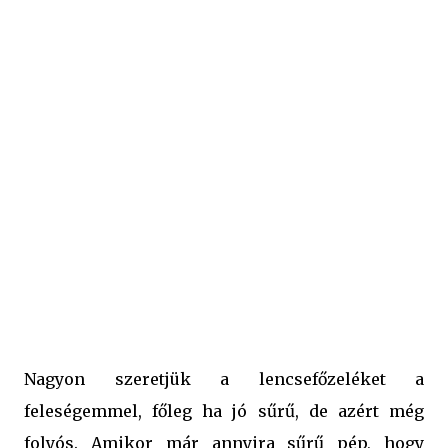
Legalábbis az ismeretségi körömben eddig meglepődtek
azon, hogy rakunk bele zöldséget is. Amitől viszont
igazán finom ez a főzelék, az a pirított fokhagyma. Én így
tanultam a szüleimtől. Ez megint olyan dolog, amin sokan
meglepődnek, pedig számomra ez a normális. A
fokhagymát szeletekben megpirítjuk, és ez kerül a
főzelékbe a rántással együtt. Ettől kap egy olyan kellemes
ízt, ami nélkül én nem nagyon tudom elképzelni a
lencsefőzeléket... 😁 ...
Nagyon szeretjük a lencsefőzeléket a
feleségemmel, főleg ha jó sűrű, de azért még
folyós. Amikor már annyira sűrű pép, hogy