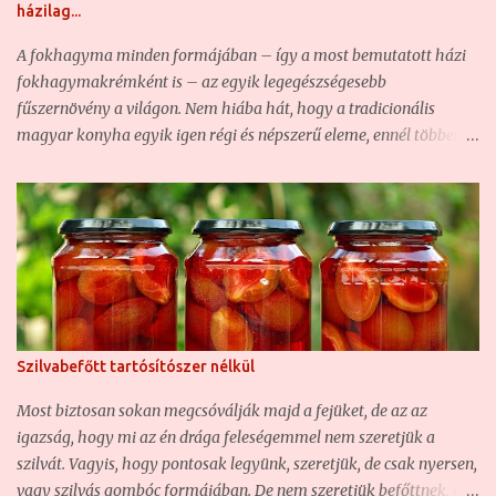
házilag...
ízeket, az illatos fűszereket, és a különleges, de ugyanakkor jól
eltalált recepteket. Hajlandó vagyok kísérletezni is, így sokszor
A fokhagyma minden formájában – így a most bemutatott házi
itt-o...
fokhagymakrémként is – az egyik legegészségesebb
fűszernövény a világon. Nem hiába hát, hogy a tradicionális
magyar konyha egyik igen régi és népszerű eleme, ennél többet
talán csak a fűszerpaprikát használjuk. A fokhagymát számtalan
módon eltehetjük a téli időkre, és az egyik legjobb formája, ha a
füzérbe kötött fokhagymát száraz, hűvös helyre akasztva
tároljuk, és mindig annyit veszünk le belőle, amennyi éppen kell.
De sajnos, mint az lenni szokott, az élet nem mindig ilyen
egyszerű. Nem mindenkinek van parasztháza hűvös kamrával. A
városi élet jobbára a túlfűtött panellakásokról szól, vagy a kissé
párás, régi bérházakról. Egyik sem alkalmas arra, hogy
Szilvabefőtt tartósítószer nélkül
huzamosabb ideig tároljunk nyers fokhagymafejeket, mert vagy
túlszáradnak, vagy megpenészednek, tönkremennek. Ezért most
Most biztosan sokan megcsóválják majd a fejüket, de az az
egy olyan módszert mutatok be, amivel a fokhagymát eltehetjük
igazság, hogy mi az én drága feleségemmel nem szeretjük a
télire. Ez pedig nem lesz más, mint a boltok polcairól már t...
szilvát. Vagyis, hogy pontosak legyünk, szeretjük, de csak nyersen,
vagy szilvás gombóc formájában. De nem szeretjük befőttnek, és