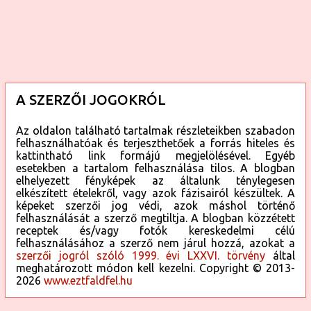
A SZERZŐI JOGOKRÓL
Az oldalon található tartalmak részleteikben szabadon
felhasználhatóak és terjeszthetőek a forrás hiteles és
kattintható link formájú megjelölésével. Egyéb
esetekben a tartalom felhasználása tilos. A blogban
elhelyezett fényképek az általunk ténylegesen
elkészített ételekről, vagy azok fázisairól készültek. A
képeket szerzői jog védi, azok máshol történő
felhasználását a szerző megtiltja. A blogban közzétett
receptek és/vagy fotók kereskedelmi célú
felhasználásához a szerző nem járul hozzá, azokat a
szerzői jogról szóló 1999. évi LXXVI. törvény
által
meghatározott módon kell kezelni. Copyright © 2013-
2026
www.eztfaldfel.hu