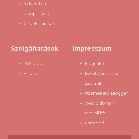
Szilveszteri
receptajánló
Cikkek, leírások
Szolgáltatások
Impresszum
RSS feed
Magunkról
Hírlevél
Levél Dórának &
Zsoltnak
Üzemeltető:
Blogger
Web & domain:
Dotroll kft.
Farmosról