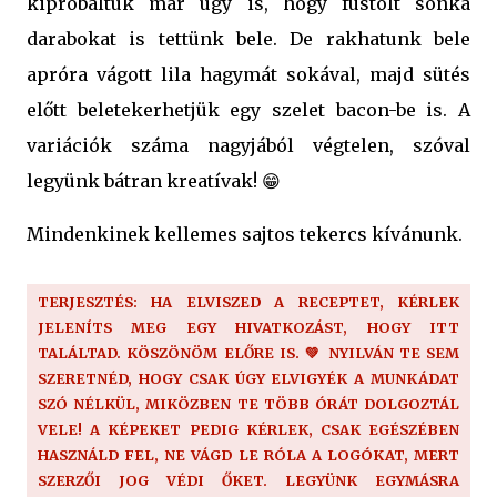
kipróbáltuk már úgy is, hogy füstölt sonka
darabokat is tettünk bele. De rakhatunk bele
apróra vágott lila hagymát sokával, majd sütés
előtt beletekerhetjük egy szelet bacon-be is. A
variációk száma nagyjából végtelen, szóval
legyünk bátran kreatívak! 😁
Mindenkinek kellemes sajtos tekercs kívánunk.
TERJESZTÉS: HA ELVISZED A RECEPTET, KÉRLEK
JELENÍTS MEG EGY HIVATKOZÁST, HOGY ITT
TALÁLTAD. KÖSZÖNÖM ELŐRE IS. 💚 NYILVÁN TE SEM
SZERETNÉD, HOGY CSAK ÚGY ELVIGYÉK A MUNKÁDAT
SZÓ NÉLKÜL, MIKÖZBEN TE TÖBB ÓRÁT DOLGOZTÁL
VELE! A KÉPEKET PEDIG KÉRLEK, CSAK EGÉSZÉBEN
HASZNÁLD FEL, NE VÁGD LE RÓLA A LOGÓKAT, MERT
SZERZŐI JOG VÉDI ŐKET. LEGYÜNK EGYMÁSRA