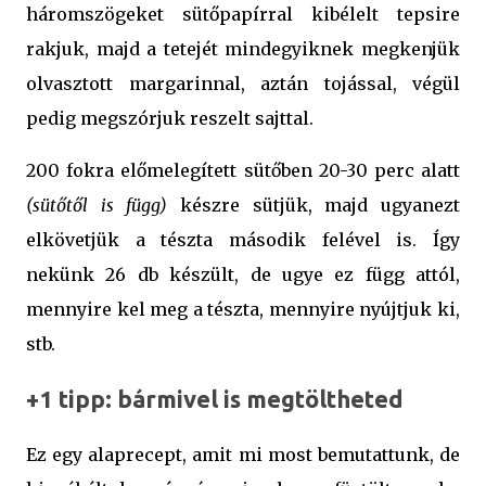
háromszögeket sütőpapírral kibélelt tepsire
rakjuk, majd a tetejét mindegyiknek megkenjük
olvasztott margarinnal, aztán tojással, végül
pedig megszórjuk reszelt sajttal.
200 fokra előmelegített sütőben 20-30 perc alatt
(sütőtől is függ)
készre sütjük, majd ugyanezt
elkövetjük a tészta második felével is. Így
nekünk 26 db készült, de ugye ez függ attól,
mennyire kel meg a tészta, mennyire nyújtjuk ki,
stb.
+1 tipp: bármivel is megtöltheted
Ez egy alaprecept, amit mi most bemutattunk, de