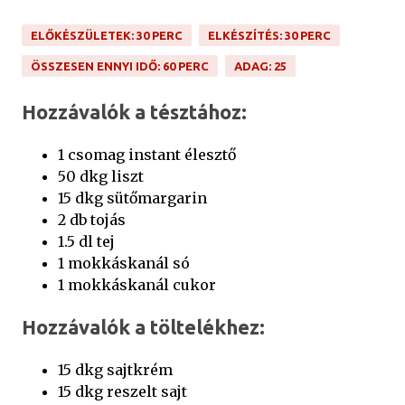
ELŐKÉSZÜLETEK: 30 PERC
ELKÉSZÍTÉS: 30 PERC
ÖSSZESEN ENNYI IDŐ: 60 PERC
ADAG: 25
Hozzávalók a tésztához:
1 csomag instant élesztő
50 dkg liszt
15 dkg sütőmargarin
2 db tojás
1.5 dl tej
1 mokkáskanál só
1 mokkáskanál cukor
Hozzávalók a töltelékhez:
15 dkg sajtkrém
15 dkg reszelt sajt