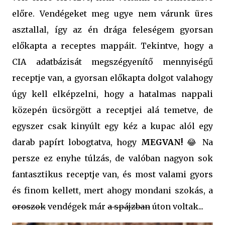
előre. Vendégeket meg ugye nem várunk üres
asztallal, így az én drága feleségem gyorsan
előkapta a receptes mappáit. Tekintve, hogy a
CIA adatbázisát megszégyenítő mennyiségű
receptje van, a gyorsan előkapta dolgot valahogy
úgy kell elképzelni, hogy a hatalmas nappali
közepén ücsörgött a receptjei alá temetve, de
egyszer csak kinyúlt egy kéz a kupac alól egy
darab papírt lobogtatva, hogy
MEGVAN!
😂 Na
persze ez enyhe túlzás, de valóban nagyon sok
fantasztikus receptje van, és most valami gyors
és finom kellett, mert ahogy mondani szokás, a
oroszok
vendégek már
a spájzban
úton voltak...