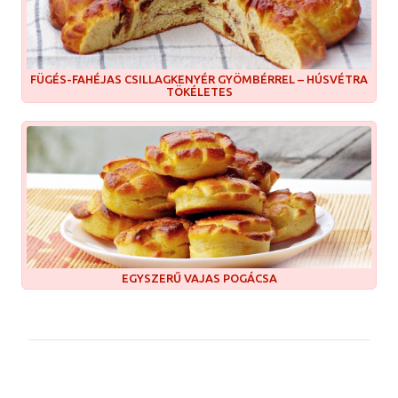
FÜGÉS-FAHÉJAS CSILLAGKENYÉR GYÖMBÉRREL – HÚSVÉTRA
TÖKÉLETES
EGYSZERŰ VAJAS POGÁCSA
M
e