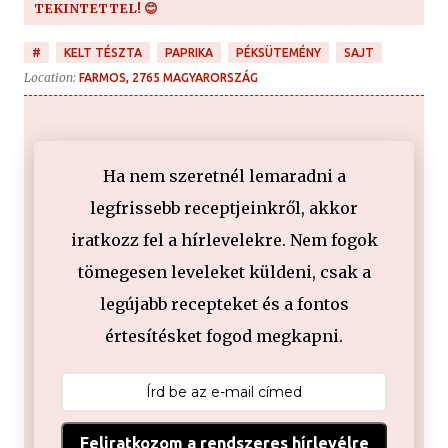
TEKINTETTEL! 😊
#
KELT TÉSZTA
PAPRIKA
PÉKSÜTEMÉNY
SAJT
Location:
FARMOS, 2765 MAGYARORSZÁG
Ha nem szeretnél lemaradni a
legfrissebb receptjeinkről, akkor
iratkozz fel a hírlevelekre. Nem fogok
tömegesen leveleket küldeni, csak a
legújabb recepteket és a fontos
értesítésket fogod megkapni.
Feliratkozom a rendszeres hírlevélre