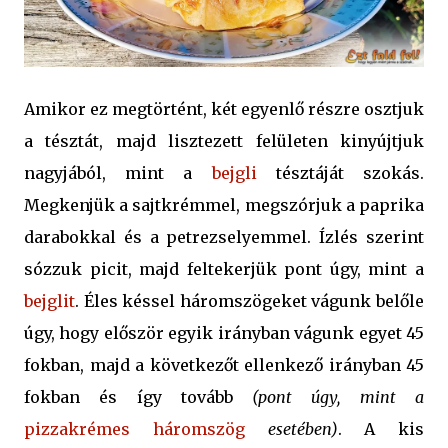
Amikor ez megtörtént, két egyenlő részre osztjuk
a tésztát, majd lisztezett felületen kinyújtjuk
nagyjából, mint a
bejgli
tésztáját szokás.
Megkenjük a sajtkrémmel, megszórjuk a paprika
darabokkal és a petrezselyemmel. Ízlés szerint
sózzuk picit, majd feltekerjük pont úgy, mint a
bejglit
. Éles késsel háromszögeket vágunk belőle
úgy, hogy először egyik irányban vágunk egyet 45
fokban, majd a következőt ellenkező irányban 45
fokban és így tovább
(pont úgy, mint a
pizzakrémes háromszög
esetében)
. A kis