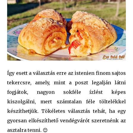
Így esett a választás erre az istenien finom sajtos
tekercsre, amely, mint a poszt legalján látni
fogjátok, nagyon sokféle ízlést képes
kiszolgálni, mert számtalan féle töltelékkel
készíthetjük. Tökéletes választás tehát, ha egy
gyorsan elkészíthető vendégvárót szeretnénk az
asztalra tenni. 😊