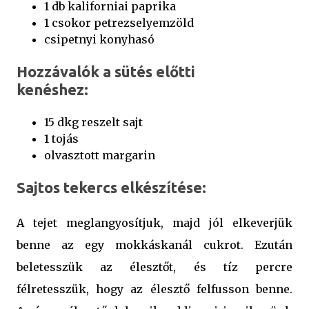
1 db kaliforniai paprika
1 csokor petrezselyemzöld
csipetnyi konyhasó
Hozzávalók a sütés előtti
kenéshez:
15 dkg reszelt sajt
1 tojás
olvasztott margarin
Sajtos tekercs elkészítése:
A tejet meglangyosítjuk, majd jól elkeverjük
benne az egy mokkáskanál cukrot. Ezután
beletesszük az élesztőt, és tíz percre
félretesszük, hogy az élesztő felfusson benne.