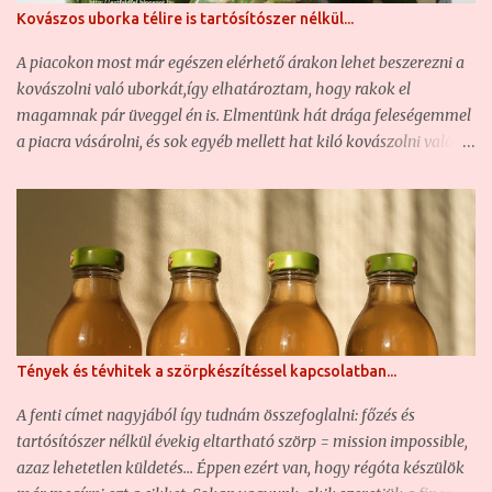
Kovászos uborka télire is tartósítószer nélkül...
amely sok éves feledésbe merülés után ismét reneszánszát éli. Mi
is bemutatjuk a magunk receptjét, mert hát valljuk be: a
A piacokon most már egészen elérhető árakon lehet beszerezni a
boltokban igen csak drága, ha egyáltalán kapható (280-300
kovászolni való uborkát,így elhatároztam, hogy rakok el
gramm/üveg = közel 1800 forint) ... Zöld dió, a ...
magamnak pár üveggel én is. Elmentünk hát drága feleségemmel
a piacra vásárolni, és sok egyéb mellett hat kiló kovászolni való
uborkát is vettünk. Természetesen amennyire ez lehetséges,
őstermelőktől vásárolunk. Így volt ez ma is. A Fehérvári úti piac
első emeletén az egyik bácsikánál olyan friss kovászolni való
uborkát találtunk, hogy azt nem is reméltük. Az uborkák végén
még ott fityegett az elszáradt virág rész, az uborka illat érezhető
volt már fél méterről is, és amikor megfogtam, éreztem, hogy
még szúr. Igen, aki nem tudja, annak elárulom: a kovászolni való
uborkát aprócska szőrök borítják. Amikor még friss az uborka,
Tények és tévhitek a szörpkészítéssel kapcsolatban...
akkor ez még enyhén szúrja az ember kezét. A sokszor
átpakolászott, innen oda, onnan ide szállított uborkáról ez már
A fenti címet nagyjából így tudnám összefoglalni: főzés és
lekopik, és nem szúr. Na általában a piacon kapható uborka már
tartósítószer nélkül évekig eltartható szörp = mission impossible,
ebben az öregedési fázisban leledzik. :-) Szóval, elindu...
azaz lehetetlen küldetés... Éppen ezért van, hogy régóta készülök