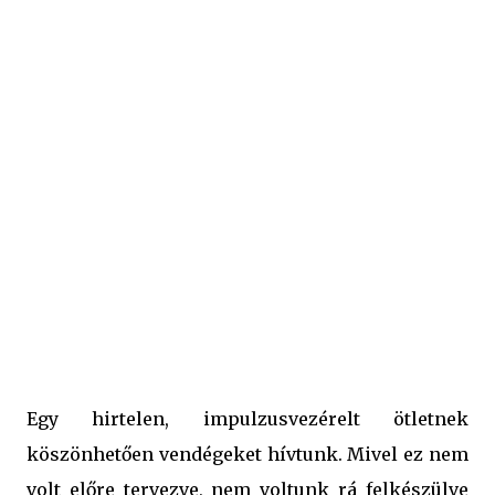
Na persze ez enyhe túlzás, de valóban nagyon sok
fantasztikus receptje van, és most valami gyors és finom
kellett, mert ahogy mondani szokás, a oroszok vendégek
már a spájzban úton voltak... Így esett a választás erre az
istenien finom sajtos tekercsre, amely, mint a poszt
legalján látni fogjátok, nagyon sokféle ízlést képes
kiszolgálni, mert számtalan féle töltelékkel készíthetjük.
Tökéletes választás tehát, ha egy gyorsan elkészíthető ...
Egy hirtelen, impulzusvezérelt ötletnek
köszönhetően vendégeket hívtunk. Mivel ez nem
volt előre tervezve, nem voltunk rá felkészülve