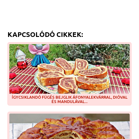
KAPCSOLÓDÓ CIKKEK:
ÍGYCSIKLANDÓ FÜGÉS BEJGLIK ÁFONYALEKVÁRRAL, DIÓVAL
ÉS MANDULÁVAL...