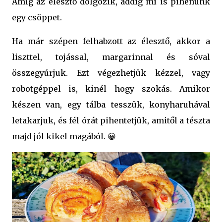
Amíg az élesztő dolgozik, addig mi is pihenünk
egy csöppet.
Ha már szépen felhabzott az élesztő, akkor a
liszttel, tojással, margarinnal és sóval
összegyúrjuk. Ezt végezhetjük kézzel, vagy
robotgéppel is, kinél hogy szokás. Amikor
készen van, egy tálba tesszük, konyharuhával
letakarjuk, és fél órát pihentetjük, amitől a tészta
majd jól kikel magából. 😀