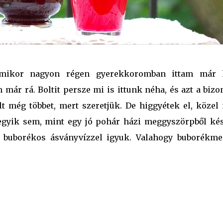
amikor nagyon régen gyerekkoromban ittam már 
r rá. Boltit persze mi is ittunk néha, és azt a bizo
t még többet, mert szeretjük. De higgyétek el, közel
 egyik sem, mint egy jó pohár házi meggyszörpből kés
gy buborékos ásványvízzel igyuk. Valahogy buborékme