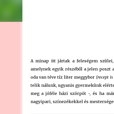
A minap itt jártak a feleségem szül
amelynek egyik részéből a jelen poszt 
oda van téve tíz liter meggybor
(recept is
telik nálunk, ugyanis gyermekünk elérte
meg a jóféle házi szörpöt -, és ha má
nagyipari, színezékekkel és mestersége