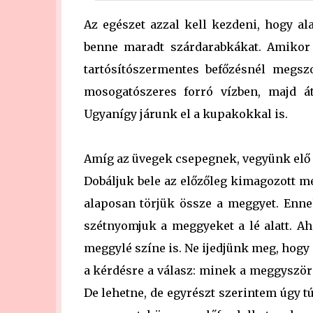
Az egészet azzal kell kezdeni, hogy al
benne maradt szárdarabkákat. Amikor 
tartósítószermentes befőzésnél megs
mosogatószeres forró vízben, majd átöb
Ugyanígy járunk el a kupakokkal is.
Amíg az üvegek csepegnek, vegyünk elő e
Dobáljuk bele az előzőleg kimagozott m
alaposan törjük össze a meggyet. Enn
szétnyomjuk a meggyeket a lé alatt. A
meggylé színe is. Ne ijedjünk meg, hogy 
a kérdésre a válasz: minek a meggyször
De lehetne, de egyrészt szerintem úgy 