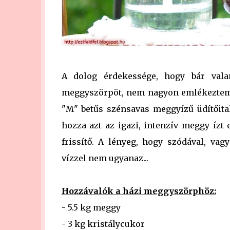
A dolog érdekessége, hogy bár val
meggyszörpöt, nem nagyon emlékeztem má
"M" betűs szénsavas meggyízű üdítőital
hozza azt az igazi, intenzív meggy ízt
frissítő. A lényeg, hogy szódával, va
vízzel nem ugyanaz...
Hozzávalók a házi meggyszörphöz:
- 5.5 kg meggy
- 3 kg kristálycukor