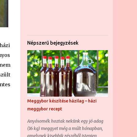
Népszerű bejegyzések
házi
nyos
 nem
zült
ntes
Meggybor készítése házilag – házi
meggybor recept
Anyósomék hoztak nekünk egy jó adag
(16 kg) meggyet még a múlt hónapban,
amelynek kisebbik részéből istenien