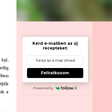
Kérd e-mailben az új
recepteket:
 kg)
,
edig
Feliratkozom
ében
etjük
Powered by
nk a