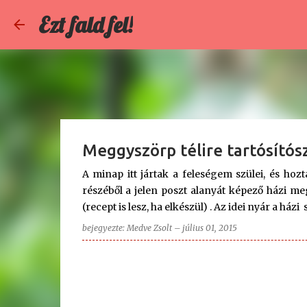
Ezt fald fel!
Meggyszörp télire tartósítós
A minap itt jártak a feleségem szülei, és h
részéből a jelen poszt alanyát képező házi me
(recept is lesz, ha elkészül) . Az idei nyár a h
kort, hogy imádja a szörpöket - persze mi sem 
bejegyezte:
Medve Zsolt
–
július 01, 2015
magunk, akkor miért itatnánk a nagyipari, sz
A dolog érdekessége, hogy bár valamikor 
nagyon emlékeztem már rá. Boltit persze mi
üdítőitalt még többet, mert szeretjük. De higg
mint egy jó pohár házi meggyszörpből készült fr