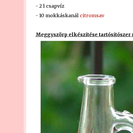
- 2 l csapvíz
- 10 mokkáskanál
citromsav
Meggyszörp elkészítése tartósítószer 