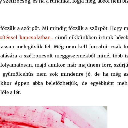
 szétfröcsög, és ha a ruhánkat fogja meg, abból nem bi
, főzzük a szörpöt. Mi mindig főzzük a szörpöt. Hogy m
ítéssel kapcsolatban...
című cikkünkben írtunk bőveb
 lassan melegítsük fel. Még nem kell forralni, csak f
hatására a szétroncsolt meggyszemekből minél több íz
y folyamatosan, majd amikor már majdnem forr, szűrjü
dt gyümölcshús nem sok mindenre jó, de ha még a
akkor éppen abba belefőzhetjük, de egyébként meh
le a lét.