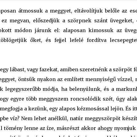
aposan átmossuk a meggyet, eltávolítjuk belőle az ese
ez megvan, előszedjük a szörpnek szánt üvegeket, 
zokott módon járunk el: alaposan kimossuk az üveg
lögetjük őket, és fejjel lefelé fordítva lecsepegtet
gy lábast, vagy fazekat, amiben szeretnénk a szörpöt f
eggyet, öntsük nyakon az említett mennyiségű vízzel, 
ek legegyszerűbb módja, ha belenyúlunk, és a markun
hogy egyre több meggyszem roncsolódik szét, úgy alak
megfogja a kezünk, egy alapos kézmosással lejön. És it
pbe víz? Nem lehet anélkül, natúr meggyszörpöt készít
túl tömény lenne az íze, másrészt akkor ahogy nyomjuk 