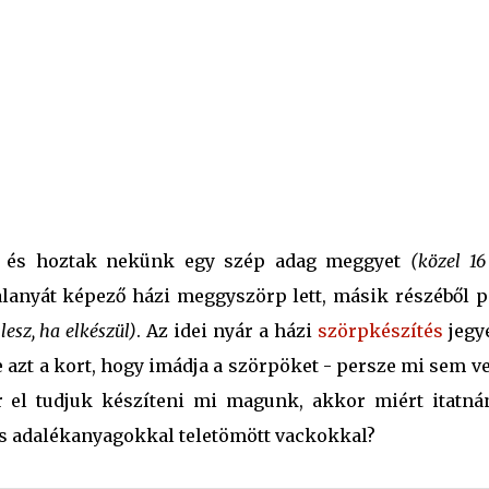
ei, és hoztak nekünk egy szép adag meggyet
(közel 16
alanyát képező házi meggyszörp lett, másik részéből p
 lesz, ha elkészül)
. Az idei nyár a házi
szörpkészítés
jegy
 azt a kort, hogy imádja a szörpöket - persze mi sem v
r el tudjuk készíteni mi magunk, akkor miért itatná
s adalékanyagokkal teletömött vackokkal?