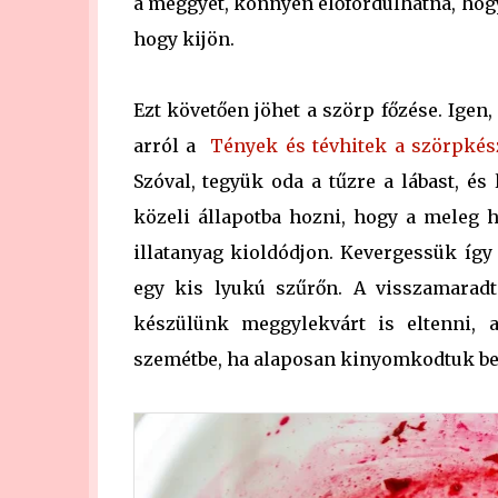
a meggyet, könnyen előfordulhatna, hogy
hogy kijön.
Ezt követően jöhet a szörp főzése. Igen
arról a
Tények és tévhitek a szörpkész
Szóval, tegyük oda a tűzre a lábast, és
közeli állapotba hozni, hogy a meleg 
illatanyag kioldódjon. Kevergessük íg
egy kis lyukú szűrőn. A visszamara
készülünk meggylekvárt is eltenni, 
szemétbe, ha alaposan kinyomkodtuk belő