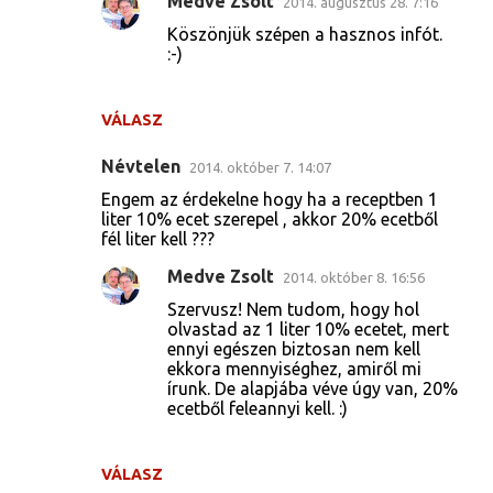
Medve Zsolt
2014. augusztus 28. 7:16
Köszönjük szépen a hasznos infót.
:-)
VÁLASZ
Névtelen
2014. október 7. 14:07
Engem az érdekelne hogy ha a receptben 1
liter 10% ecet szerepel , akkor 20% ecetből
fél liter kell ???
Medve Zsolt
2014. október 8. 16:56
Szervusz! Nem tudom, hogy hol
olvastad az 1 liter 10% ecetet, mert
ennyi egészen biztosan nem kell
ekkora mennyiséghez, amiről mi
írunk. De alapjába véve úgy van, 20%
ecetből feleannyi kell. :)
VÁLASZ