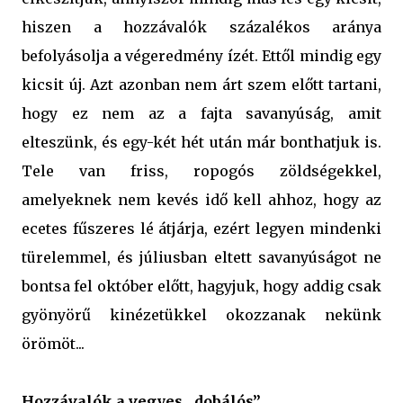
hiszen a hozzávalók százalékos aránya
befolyásolja a végeredmény ízét. Ettől mindig egy
kicsit új. Azt azonban nem árt szem előtt tartani,
hogy ez nem az a fajta savanyúság, amit
elteszünk, és egy-két hét után már bonthatjuk is.
Tele van friss, ropogós zöldségekkel,
amelyeknek nem kevés idő kell ahhoz, hogy az
ecetes fűszeres lé átjárja, ezért legyen mindenki
türelemmel, és júliusban eltett savanyúságot ne
bontsa fel október előtt, hagyjuk, hogy addig csak
gyönyörű kinézetükkel okozzanak nekünk
örömöt...
Hozzávalók a vegyes „dobálós”