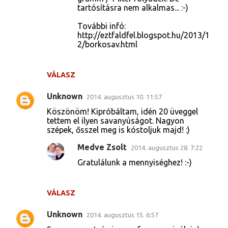
tartósításra nem alkalmas... :-)
További infó:
http://eztfaldfel.blogspot.hu/2013/1
2/borkosav.html
VÁLASZ
Unknown
2014. augusztus 10. 11:57
Köszönöm! Kipróbáltam, idén 20 üveggel
tettem el ilyen savanyúságot. Nagyon
szépek, ősszel meg is kóstoljuk majd! :)
Medve Zsolt
2014. augusztus 28. 7:22
Gratulálunk a mennyiséghez! :-)
VÁLASZ
Unknown
2014. augusztus 15. 6:57