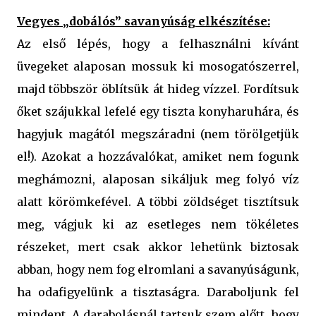
Vegyes „dobálós” savanyúság elkészítése:
Az első lépés, hogy a felhasználni kívánt
üvegeket alaposan mossuk ki mosogatószerrel,
majd többször öblítsük át hideg vízzel. Fordítsuk
őket szájukkal lefelé egy tiszta konyharuhára, és
hagyjuk magától megszáradni (nem törölgetjük
el!). Azokat a hozzávalókat, amiket nem fogunk
meghámozni, alaposan sikáljuk meg folyó víz
alatt körömkefével. A többi zöldséget tisztítsuk
meg, vágjuk ki az esetleges nem tökéletes
részeket, mert csak akkor lehetünk biztosak
abban, hogy nem fog elromlani a savanyúságunk,
ha odafigyelünk a tisztaságra. Daraboljunk fel
mindent. A darabolásnál tartsuk szem előtt, hogy