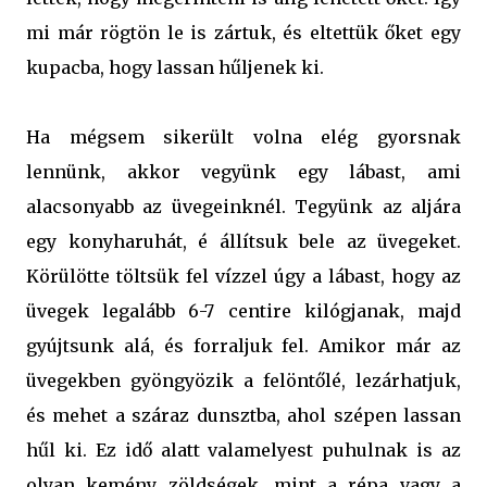
mi már rögtön le is zártuk, és eltettük őket egy
kupacba, hogy lassan hűljenek ki.
Ha mégsem sikerült volna elég gyorsnak
lennünk, akkor vegyünk egy lábast, ami
alacsonyabb az üvegeinknél. Tegyünk az aljára
egy konyharuhát, é állítsuk bele az üvegeket.
Körülötte töltsük fel vízzel úgy a lábast, hogy az
üvegek legalább 6-7 centire kilógjanak, majd
gyújtsunk alá, és forraljuk fel. Amikor már az
üvegekben gyöngyözik a felöntőlé, lezárhatjuk,
és mehet a száraz dunsztba, ahol szépen lassan
hűl ki. Ez idő alatt valamelyest puhulnak is az
olyan kemény zöldségek, mint a répa vagy a