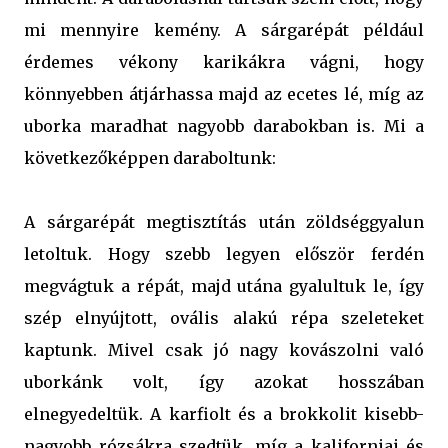
mi mennyire kemény. A sárgarépát például
érdemes vékony karikákra vágni, hogy
könnyebben átjárhassa majd az ecetes lé, míg az
uborka maradhat nagyobb darabokban is. Mi a
következőképpen daraboltunk:
A sárgarépát megtisztítás után zöldséggyalun
letoltuk. Hogy szebb legyen először ferdén
megvágtuk a répát, majd utána gyalultuk le, így
szép elnyújtott, ovális alakú répa szeleteket
kaptunk. Mivel csak jó nagy kovászolni való
uborkánk volt, így azokat hosszában
elnegyedeltük. A karfiolt és a brokkolit kisebb-
nagyobb rózsákra szedtük, míg a kaliforniai és