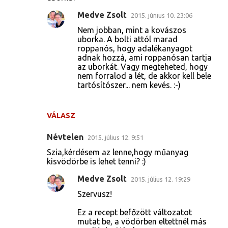
Medve Zsolt
2015. június 10. 23:06
Nem jobban, mint a kovászos
uborka. A bolti attól marad
roppanós, hogy adalékanyagot
adnak hozzá, ami roppanósan tartja
az uborkát. Vagy megteheted, hogy
nem forralod a lét, de akkor kell bele
tartósítószer... nem kevés. :-)
VÁLASZ
Névtelen
2015. július 12. 9:51
Szia,kérdésem az lenne,hogy műanyag
kisvödörbe is lehet tenni? :)
Medve Zsolt
2015. július 12. 19:29
Szervusz!
Ez a recept befőzött változatot
mutat be, a vödörben eltettnél más