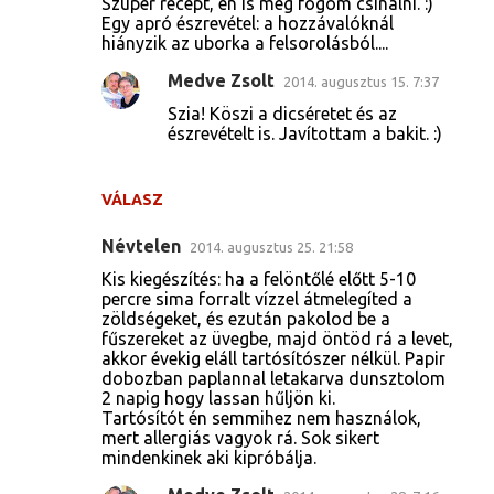
Szuper recept, én is meg fogom csinálni. :)
Egy apró észrevétel: a hozzávalóknál
hiányzik az uborka a felsorolásból....
Medve Zsolt
2014. augusztus 15. 7:37
Szia! Köszi a dicséretet és az
észrevételt is. Javítottam a bakit. :)
VÁLASZ
Névtelen
2014. augusztus 25. 21:58
Kis kiegészítés: ha a felöntőlé előtt 5-10
percre sima forralt vízzel átmelegíted a
zöldségeket, és ezután pakolod be a
fűszereket az üvegbe, majd öntöd rá a levet,
akkor évekig eláll tartósítószer nélkül. Papir
dobozban paplannal letakarva dunsztolom
2 napig hogy lassan hűljön ki.
Tartósítót én semmihez nem használok,
mert allergiás vagyok rá. Sok sikert
mindenkinek aki kipróbálja.