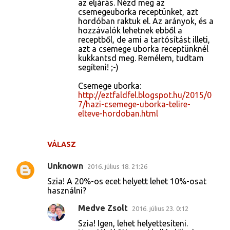
az eljárás. Nézd meg az
csemegeuborka receptünket, azt
hordóban raktuk el. Az arányok, és a
hozzávalók lehetnek ebből a
receptből, de ami a tartósítást illeti,
azt a csemege uborka receptünknél
kukkantsd meg. Remélem, tudtam
segíteni! ;-)
Csemege uborka:
http://eztfaldfel.blogspot.hu/2015/0
7/hazi-csemege-uborka-telire-
elteve-hordoban.html
VÁLASZ
Unknown
2016. július 18. 21:26
Szia! A 20%-os ecet helyett lehet 10%-osat
használni?
Medve Zsolt
2016. július 23. 0:12
Szia! Igen, lehet helyettesíteni.