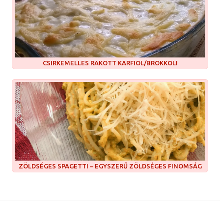
CSIRKEMELLES RAKOTT KARFIOL/BROKKOLI
ZÖLDSÉGES SPAGETTI – EGYSZERŰ ZÖLDSÉGES FINOMSÁG