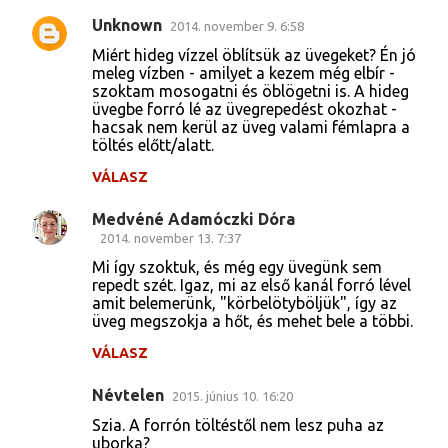
Unknown
2014. november 9. 6:58
Miért hideg vízzel öblítsük az üvegeket? Én jó
meleg vízben - amilyet a kezem még elbír -
szoktam mosogatni és öblögetni is. A hideg
üvegbe forró lé az üvegrepedést okozhat -
hacsak nem kerül az üveg valami fémlapra a
töltés előtt/alatt.
VÁLASZ
Medvéné Adamóczki Dóra
2014. november 13. 7:37
Mi így szoktuk, és még egy üvegünk sem
repedt szét. Igaz, mi az első kanál forró lével
amit belemerünk, "körbelötyböljük", így az
üveg megszokja a hőt, és mehet bele a többi.
VÁLASZ
Névtelen
2015. június 10. 16:20
Szia. A forrón töltéstől nem lesz puha az
uborka?