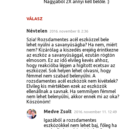
Nagyjából 2X annyi kell belőle. :)
VÁLASZ
Névtelen
2016. november 8. 2:36
Szia! Rozsdamentes acél eszközzel bele
lehet nyúlni a savanyúságba? Ha nem, miért
nem? Kizárólag a kiszedés erejéig érintkezne
az eszköz a savanyúsággal, ezután rögtön
elmosom. Ez az idő elvileg kevés ahhoz,
hogy reakcióba lépjen a hígított ecetsav az
eszközzel. Sok helyen lehet olvasni, hogy
fémmel nem szabad belenyúlni. A
rozsdamentes acél eszközök nem kivételek?
Elvileg kis mértékben ezek az eszközök
ellenállnak a savnak. Ha semmilyen fémmel
nem lehet belenyúlni, akkor ennek mi az oka?
Köszönöm!
Medve Zsolt
2016. november 11. 12:49
Igazából a rozsdamentes
eszközökkel nem lehet baj, főleg ha