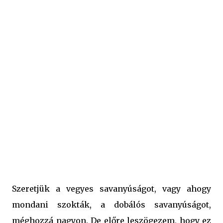
mert bár mindenfélét dobálunk bele, de eltevése mégis
más egy kicsit, hiszen minden, ami éppen elérhető,
egyszerre kerül bele, majd lezárjuk, és kamrába tesszük.
Tavaly sajnos ezt a fajta savanyúságot nem volt
lehetőségünk eltenni, pedig nagyon szeretjük
mindketten a feleségemmel. Idén kárpótoltuk magunkat
ezért... Az a jó ebben a savanyúságban, hogy ahányszor
elkészítjük, annyiszor mindig más les egy kicsit, hiszen a
hozzávalók százalé...
Szeretjük a vegyes savanyúságot, vagy ahogy
mondani szokták, a dobálós savanyúságot,
méghozzá nagyon. De előre leszögezem, hogy ez