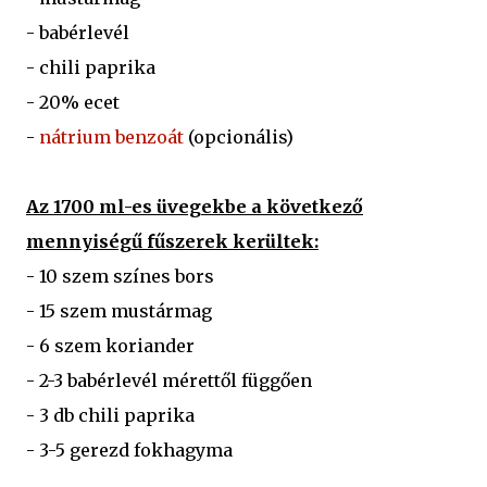
- babérlevél
- chili paprika
- 20% ecet
-
nátrium benzoát
(opcionális)
Az 1700 ml-es üvegekbe a következő
mennyiségű fűszerek kerültek:
- 10 szem színes bors
- 15 szem mustármag
- 6 szem koriander
- 2-3 babérlevél mérettől függően
- 3 db chili paprika
- 3-5 gerezd fokhagyma