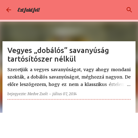
Ugrás a fő tartalomra
Ezt fald fel!
Vegyes „dobálós” savanyúság
tartósítószer nélkül
Szeretjük a vegyes savanyúságot, vagy ahogy mondani
szokták, a dobálós savanyúságot, méghozzá nagyon. De
előre leszögezem, hogy ez nem a klasszikus értelembe
vett "dobálós" savanyúság lesz, ezért is a címben az
bejegyezte:
Medve Zsolt
–
július 07, 2014
idézőjel. Azt a fajta savanyúságot ugyanis egy teljes
szezon alatt készítik el. Már nyár elején elkezdik bele
dobálni a hozzávalókat, és egész szezon alatt töltik az
éppen aktuális zöldségfélékkel (uborka, sárgarépa,
karfiol, káposzta, zöld paradicsom, kicsi zöld dinnye,
paprika, stb.) . Ez a savanyúság viszont kicsit másabb lesz,