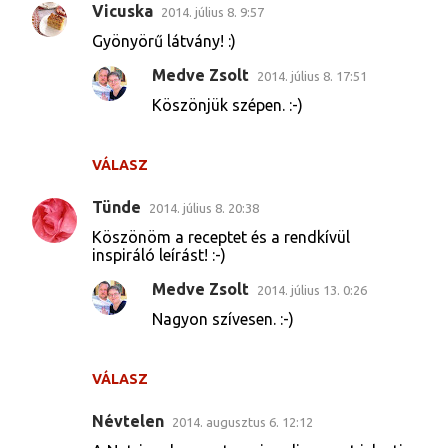
Vicuska
2014. július 8. 9:57
M
Gyönyörű látvány! :)
e
Medve Zsolt
2014. július 8. 17:51
g
Köszönjük szépen. :-)
j
e
g
VÁLASZ
y
Tünde
2014. július 8. 20:38
z
Köszönöm a receptet és a rendkívül
é
inspiráló leírást! :-)
s
Medve Zsolt
2014. július 13. 0:26
e
Nagyon szívesen. :-)
k
VÁLASZ
Névtelen
2014. augusztus 6. 12:12