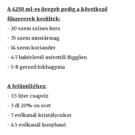
A 4250 ml-es üvegeb pedig a következő
fűszererek kerültek:
- 20 szem színes bors
- 35 szem mustármag
- 14 szem koriander
- 4-7 babérlevél mérettől függően
- 5-8 gerezd fokhagyma
A felöntőléhez:
- 3.5 liter csapvíz
- 3 dl 20%-os ecet
- 7 evőkanál kristálycukor
- 4.5 evőkanál konyhasó