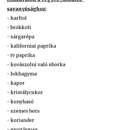
savanyúsághoz:
- karfiol
- brokkoli
- sárgarépa
- kaliforniai paprika
- tv paprika
- kovászolni való uborka
- fokhagyma
- kapor
- kristálycukor
- konyhasó
- szemes bors
- koriander
- mustármag