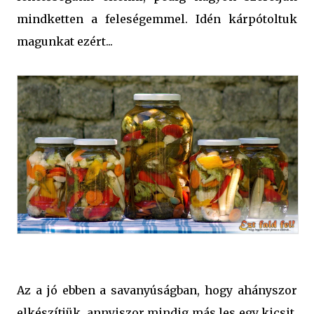
mindketten a feleségemmel. Idén kárpótoltuk
magunkat ezért...
Az a jó ebben a savanyúságban, hogy ahányszor
elkészítjük, annyiszor mindig más les egy kicsit,