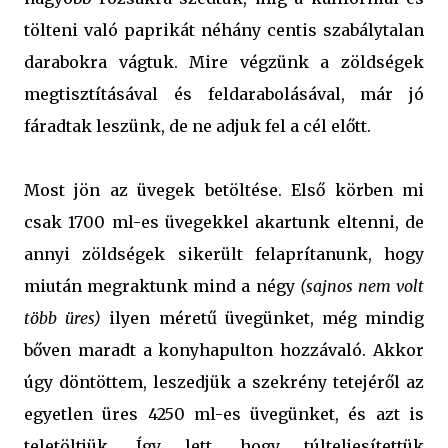
tölteni való paprikát néhány centis szabálytalan
darabokra vágtuk. Mire végzünk a zöldségek
megtisztításával és feldarabolásával, már jó
fáradtak leszünk, de ne adjuk fel a cél előtt.
Most jön az üvegek betöltése. Első körben mi
csak 1700 ml-es üvegekkel akartunk eltenni, de
annyi zöldségek sikerült felaprítanunk, hogy
miután megraktunk mind a négy
(sajnos nem volt
több üres)
ilyen méretű üvegünket, még mindig
bőven maradt a konyhapulton hozzávaló. Akkor
úgy döntöttem, leszedjük a szekrény tetejéről az
egyetlen üres 4250 ml-es üvegünket, és azt is
teletöltjük. Így lett, hogy túlteljesítettük