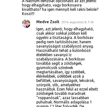
A Natrium benzoat opcionalis az azt jelenti
hogy elhagyhato, vagy borkosavra
kivalthato? ha igen mennyit kell rakni belole?
Koszi!!!
Medve Zsolt
2014. augusztus 8. 7:18
Igen, azt jelenti, hogy elhagyható,
csak akkor sokkal jobban kell
ügyelni a tisztaságra. A borkősav
pedig nem tartósítószer, hanem
savanyúságot szabályozó anyag.
Használható tehát a különböző
ételekben savanyú íz
szabályozására. A borkősav
továbbá segít a zöldségek,
gyümölcsök színének
megtartásában, így szebbek,
élénkebbek, üdébbek azok a
befőttek, savanyúságok, lekvárok,
szörpök, stb., amelyekhez
használtuk. Ezen felül az ezzel eltett
zöldségek tovább maradnak
"roppanósak", azaz lassabban
puhulnak. Normális adagolása 1
gramm / 1 liter folyadék. De