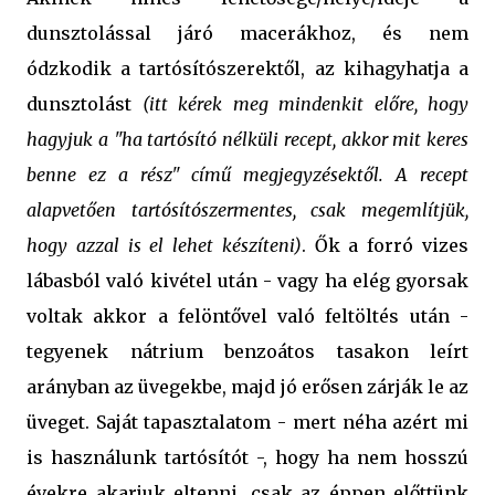
dunsztolással járó macerákhoz, és nem
ódzkodik a tartósítószerektől, az kihagyhatja a
dunsztolást
(itt kérek meg mindenkit előre, hogy
hagyjuk a "ha tartósító nélküli recept, akkor mit keres
benne ez a rész" című megjegyzésektől. A recept
alapvetően tartósítószermentes, csak megemlítjük,
hogy azzal is el lehet készíteni)
. Ők a forró vizes
lábasból való kivétel után - vagy ha elég gyorsak
voltak akkor a felöntővel való feltöltés után -
tegyenek nátrium benzoátos tasakon leírt
arányban az üvegekbe, majd jó erősen zárják le az
üveget. Saját tapasztalatom - mert néha azért mi
is használunk tartósítót -, hogy ha nem hosszú
évekre akarjuk eltenni, csak az éppen előttünk