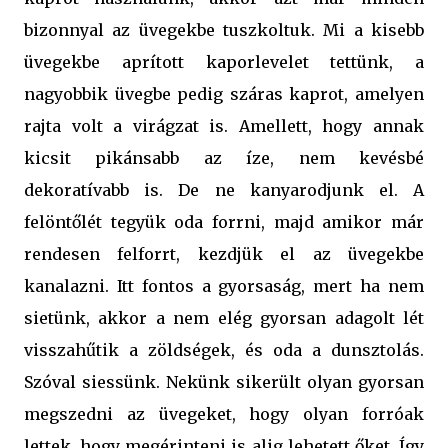
bizonnyal az üvegekbe tuszkoltuk. Mi a kisebb
üvegekbe aprított kaporlevelet tettünk, a
nagyobbik üvegbe pedig száras kaprot, amelyen
rajta volt a virágzat is. Amellett, hogy annak
kicsit pikánsabb az íze, nem kevésbé
dekoratívabb is. De ne kanyarodjunk el. A
felöntőlét tegyük oda forrni, majd amikor már
rendesen felforrt, kezdjük el az üvegekbe
kanalazni. Itt fontos a gyorsaság, mert ha nem
sietünk, akkor a nem elég gyorsan adagolt lét
visszahűtik a zöldségek, és oda a dunsztolás.
Szóval siessünk. Nekünk sikerült olyan gyorsan
megszedni az üvegeket, hogy olyan forróak
lettek, hogy megérinteni is alig lehetett őket. Így