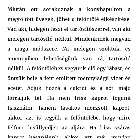
Miután ott sorakoznak a konyhapulton a
megtöltött üvegek, jöhet a felöntőlé elkészítése.
Van aki, hidegen teszi el tartósítószerrel, van aki
melegen tartósító nélkül. Mindenkinek megvan
a maga módszere. Mi melegen szoktuk, és
amennyiben lehetőségünk van rá, tartósító
nélkül. A felöntőléhez vegyünk elő egy lábast, és
öntsük bele a fent említett mennyiségű vizet és
ecetet. Adjuk hozzá a cukrot és a sót, majd
forraljuk fel. Ha nem friss kaprot fogunk
használni, hanem tasakos morzsolt kaprot,
akkor azt is tegyük a felöntőlébe, hogy mire
felforr, lesüllyedjen az aljára. Ha friss száras
kaprot használunk, akkor azt már minden