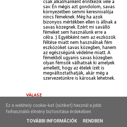
csak alkalmanként érintkezik vele a
sav. Én mégis azt gondolom, savas
környezetben semmi keresnivalója
nincs fémeknek. Még ha azok
bizonyos mértékben ellen is állnak a
savas közegnek. Ezért mi saválló
fémeket sem használunk erre a
célra. :) Egyébként nem az eszközök
féltése miatt nem használnak fém
eszközöket savas közegben, hanem
az egészségünk védelme miatt. A
fémekből ugyanis savas közegben
olyan fémsók válhatnak ki amelyek
amellett, hogy az ételek ízét is
megváltoztathatják, akár még a
szervezetünkre is károsak lehetnek.
VÁLASZ
Ez a webhely cookie-kat (sütiket) használ a jobb
Éva
2020. augusztus 1. 18:25
felhasználói élmény biztosítása érdekében.
Nagyon szép esetleg ezt az adagot műanyag
vödörbe is el lehet tenni 5literes vödörre
TOVÁBBI INFORMÁCIÓK
RENDBEN
gondolok