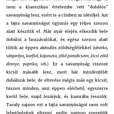
nem a klasszikus értelembe vett "dobálós"
savanyúság lesz, ezért is a címben az idézőjel. Azt
a fajta savanyúságot ugyanis egy teljes szezon
alatt készítik el. Már nyár elején elkezdik bele
dobálni a hozzávalókat, és egész szezon alatt
töltik az éppen aktuális zöldségfélékkel
(uborka,
sárgarépa, karfiol, káposzta, zöld paradicsom, kicsi zöld
dinnye, paprika, stb.)
. Ez a savanyúság viszont
kicsit másabb lesz, mert bár mindenfélét
dobálunk bele, de eltevése mégis más egy kicsit,
hiszen minden, ami éppen elérhető, egyszerre
kerül bele, majd lezárjuk, és kamrába tesszük.
Tavaly sajnos ezt a fajta savanyúságot nem volt
lehetőségünk eltenni, pedig nagyon szeretjük