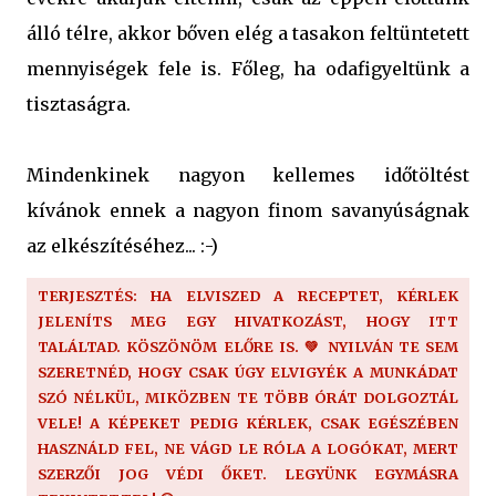
álló télre, akkor bőven elég a tasakon feltüntetett
mennyiségek fele is. Főleg, ha odafigyeltünk a
tisztaságra.
Mindenkinek nagyon kellemes időtöltést
kívánok ennek a nagyon finom savanyúságnak
az elkészítéséhez... :-)
TERJESZTÉS: HA ELVISZED A RECEPTET, KÉRLEK
JELENÍTS MEG EGY HIVATKOZÁST, HOGY ITT
TALÁLTAD. KÖSZÖNÖM ELŐRE IS. 💚 NYILVÁN TE SEM
SZERETNÉD, HOGY CSAK ÚGY ELVIGYÉK A MUNKÁDAT
SZÓ NÉLKÜL, MIKÖZBEN TE TÖBB ÓRÁT DOLGOZTÁL
VELE! A KÉPEKET PEDIG KÉRLEK, CSAK EGÉSZÉBEN
HASZNÁLD FEL, NE VÁGD LE RÓLA A LOGÓKAT, MERT
SZERZŐI JOG VÉDI ŐKET. LEGYÜNK EGYMÁSRA