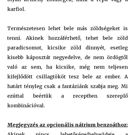
karfiol.
Természetesen lehet bele más zöldségeket is
tenni. Akinek hozzáférhető, tehet bele zöld
paradicsomot, kicsike zöld dinnyét, esetleg
kisebb káposztát negyedelve, de nem ördögtől
való az sem, ha kicsike, még nem teljesen
kifejlődött csillagtököt tesz bele az ember. A
határt tényleg csak a fantáziánk szabja meg. Mi
ezúttal beértük a receptben szereplő
kombinációval.
Megjegyzés az opcionális nátrium benzoáthoz:
Akinek nincs lehetősége/helye/ideje a