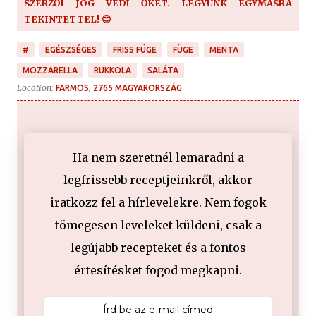
SZERZŐI JOG VÉDI ŐKET. LEGYÜNK EGYMÁSRA
TEKINTETTEL! 😊
#
EGÉSZSÉGES
FRISS FÜGE
FÜGE
MENTA
MOZZARELLA
RUKKOLA
SALÁTA
Location:
FARMOS, 2765 MAGYARORSZÁG
Ha nem szeretnél lemaradni a
legfrissebb receptjeinkről, akkor
iratkozz fel a hírlevelekre. Nem fogok
tömegesen leveleket küldeni, csak a
legújabb recepteket és a fontos
értesítésket fogod megkapni.