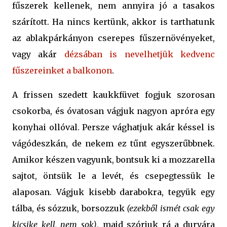
fűszerek kellenek, nem annyira jó a tasakos
szárított. Ha nincs kertünk, akkor is tarthatunk
az ablakpárkányon cserepes fűszernövényeket,
vagy akár
dézsában is nevelhetjük kedvenc
fűszereinket a balkonon
.
A frissen szedett kaukkfüvet fogjuk szorosan
csokorba, és óvatosan vágjuk nagyon apróra egy
konyhai ollóval. Persze vághatjuk akár késsel is
vágódeszkán, de nekem ez tűnt egyszerűbbnek.
Amikor készen vagyunk, bontsuk ki a mozzarella
sajtot, öntsük le a levét, és csepegtessük le
alaposan. Vágjuk kisebb darabokra, tegyük egy
tálba, és sózzuk, borsozzuk
(ezekből ismét csak egy
kicsike kell, nem sok)
, majd szórjuk rá a durvára