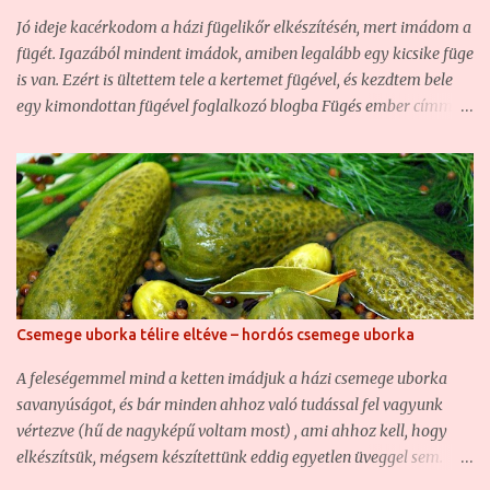
szilvák kellenek, hiszen a végeredmény minőségét erősen
Jó ideje kacérkodom a házi fügelikőr elkészítésén, mert imádom a
befolyásolja az alapanyag minősége. Hozzávalók a
fügét. Igazából mindent imádok, amiben legalább egy kicsike füge
szilvabefőtthöz: - 2 kg szilva - 40 dkg kristálycukor - 1 liter
is van. Ezért is ültettem tele a kertemet fügével, és kezdtem bele
csapvíz - fahéj (o...
egy kimondottan fügével foglalkozó blogba Fügés ember címmel.
Sajnos hazánkban a füge a konyhában éppen annyira nem
elterjedt jelenség, mint a házikertekben, ezért nagyon nehéz jó
fügés recepteket fellelni magyar háziasszonyok tollából. A
magyar weben keringő fügelikőrök is nagyjából mind ugyanazok.
Végy egy kis vodkát vagy pálinkát, dobálj bele fügét, önts bele
cukrot, hagyd állni, szűrd le, aztán kész is. A merészebbek talán
már fahéjat, vagy netán vaníliát is tesznek bele... Aki rendszeres
olvasója a feleségemmel közösen vezetett blogunknak, az viszont
Csemege uborka télire eltéve – hordós csemege uborka
jól tudja, hogy én ennél ínyencebb vagyok. Szeretem a finom
ízeket, az illatos fűszereket, és a különleges, de ugyanakkor jól
A feleségemmel mind a ketten imádjuk a házi csemege uborka
eltalált recepteket. Hajlandó vagyok kísérletezni is, így sokszor
savanyúságot, és bár minden ahhoz való tudással fel vagyunk
itt-o...
vértezve (hű de nagyképű voltam most) , ami ahhoz kell, hogy
elkészítsük, mégsem készítettünk eddig egyetlen üveggel sem.
Hogy miért? Mert a fővárosban élünk, nincs saját kertünk, a