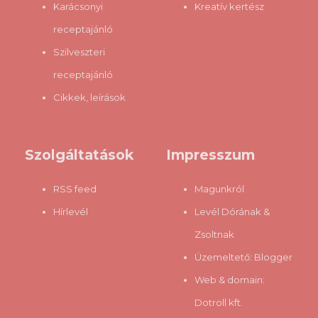
Karácsonyi
Kreatív kertész
receptajánló
Szilveszteri
receptajánló
Cikkek, leírások
Szolgáltatások
Impresszum
RSS feed
Magunkról
Hírlevél
Levél Dórának &
Zsoltnak
Üzemeltető:
Blogger
Web & domain:
Dotroll kft.