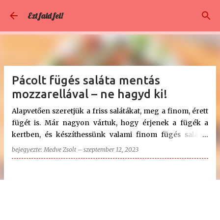
Ugrás a fő tartalomra
Ezt fald fel!
Pácolt fügés saláta mentás
mozzarellával – ne hagyd ki!
Alapvetően szeretjük a friss salátákat, meg a finom, érett
fügét is. Már nagyon vártuk, hogy érjenek a fügék a
kertben, és készíthessünk valami finom fügés salátát.
Ennek az ideje most jött el, a Michurinska 10 fügénk
bejegyezte:
Medve Zsolt
–
szeptember 12, 2023
gőzerővel érik ezeken a meleg őszi napokon, ami nagyon
jó, mert ehhez a salátához pont ilyesmi füge passzol.
Közepes méretű, mézesen édes, és aromásan lédús,
vékony héjjal és hússal. Pont ebbe az istenien finom
salátába illik. 😍 Persze, mondhatnánk, hogy könnyű
nekem, aki nem csak gasztroblogger vagyok, hanem