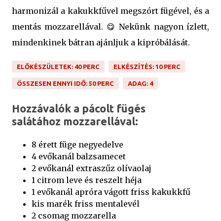
harmonizál a kakukkfűvel megszórt fügével, és a
mentás mozzarellával. 😋 Nekünk nagyon ízlett,
mindenkinek bátran ajánljuk a kipróbálását.
ELŐKÉSZÜLETEK: 40 PERC
ELKÉSZÍTÉS: 10 PERC
ÖSSZESEN ENNYI IDŐ: 50 PERC
ADAG: 4
Hozzávalók a pácolt fügés
salátához mozzarellával:
8 érett füge negyedelve
4 evőkanál balzsamecet
2 evőkanál extraszűz olívaolaj
1 citrom leve és reszelt héja
1 evőkanál apróra vágott friss kakukkfű
kis marék friss mentalevél
2 csomag mozzarella