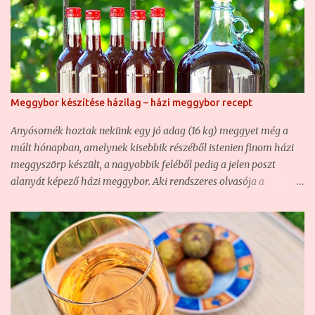
Meggybor készítése házilag – házi meggybor recept
Anyósomék hoztak nekünk egy jó adag (16 kg) meggyet még a
múlt hónapban, amelynek kisebbik részéből istenien finom házi
meggyszörp készült, a nagyobbik feléből pedig a jelen poszt
alanyát képező házi meggybor. Aki rendszeres olvasója a
blognak, az már bizonyára találkozott nem egy házi borunkkal ,
hiszen ha nem is túl sűrűn, de azért rendszeresen kísérletezgetünk
ezzel is. Olyannyira, hogy hasonló borunk már volt, csak éppen
vadgyümölcsből készült ( Vadcseresznye-sajmeggy házi bor –
csemegebor ) . Most szintén egy csemegebor volt a cél, mert sem
én, sem a feleségem nem szeretjük a száraz, savanyú borokat,
főképp nem, ha gyümölcsborról van szó. Ezért a mostani házi