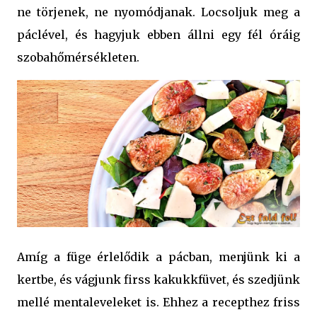
ne törjenek, ne nyomódjanak. Locsoljuk meg a
páclével, és hagyjuk ebben állni egy fél óráig
szobahőmérsékleten.
Amíg a füge érlelődik a pácban, menjünk ki a
kertbe, és vágjunk firss kakukkfüvet, és szedjünk
mellé mentaleveleket is. Ehhez a recepthez friss