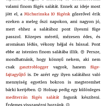
valami finom fügés salátát. Ennek az ideje most
jött el, a
Michurinska 10 fügénk
gőzerővel érik
ezeken a meleg őszi napokon, ami nagyon jó,
mert ehhez a salátához pont ilyesmi füge
passzol. Közepes méretű, mézesen édes, és
aromásan lédús, vékony héjjal és hússal. Pont
ebbe az istenien finom salátába illik. 😍 Persze,
mondhatnánk, hogy könnyű nekem, aki nem
csak
gasztroblogger
vagyok, hanem
füge-
fajtagyűjtő
is. De azért egy ilyen salátához való
mennyiség egyetlen bokron is megteremhet
bárki kertjében. 😊 Holnap pedig egy különleges
mediterrán fügés salátát
fogunk készíteni.
Érdemes visszanézni hozzánk. 😉