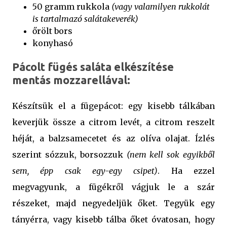
50 gramm rukkola
(vagy valamilyen rukkolát
is tartalmazó salátakeverék)
őrölt bors
konyhasó
Pácolt fügés saláta elkészítése
mentás mozzarellával:
Készítsük el a fügepácot: egy kisebb tálkában
keverjük össze a citrom levét, a citrom reszelt
héját, a balzsamecetet és az olíva olajat. Ízlés
szerint sózzuk, borsozzuk
(nem kell sok egyikből
sem, épp csak egy-egy csipet)
. Ha ezzel
megvagyunk, a fügékről vágjuk le a szár
részeket, majd negyedeljük őket. Tegyük egy
tányérra, vagy kisebb tálba őket óvatosan, hogy