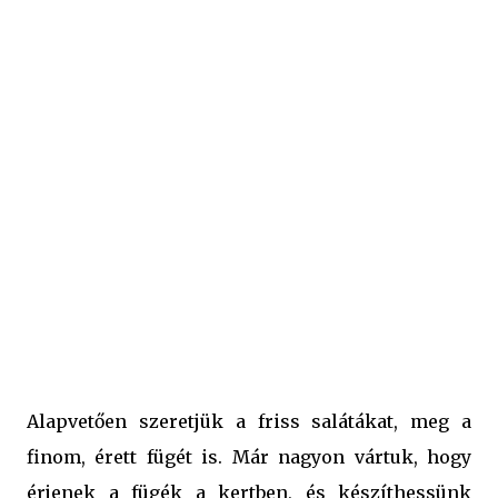
füge-fajtagyűjtő is. De azért egy ilyen salátához való
mennyiség egyetlen bokron is megteremhet bárki
kertjében. 😊 Holnap pedig egy különleges mediterrán
fügés salátát fogunk készíteni. Érdemes visszanézni
hozzánk. 😉 Tényleg fontos azonban, hogy csak teljesen
érett fügéket szedjünk le ehhez a salátához, mert ha még
ott szivárog a tejnedv a leszakított füge nyakán, akkor
bizony az borzalmasan el fogja rontani az ízét. Pedig
ebbe...
Alapvetően szeretjük a friss salátákat, meg a
finom, érett fügét is. Már nagyon vártuk, hogy
érjenek a fügék a kertben, és készíthessünk