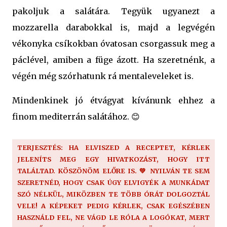
pakoljuk a salátára. Tegyük ugyanezt a
mozzarella darabokkal is, majd a legvégén
vékonyka csíkokban óvatosan csorgassuk meg a
páclével, amiben a füge ázott. Ha szeretnénk, a
végén még szórhatunk rá mentaleveleket is.
Mindenkinek jó étvágyat kívánunk ehhez a
finom mediterrán salátához. 😊
TERJESZTÉS: HA ELVISZED A RECEPTET, KÉRLEK
JELENÍTS MEG EGY HIVATKOZÁST, HOGY ITT
TALÁLTAD. KÖSZÖNÖM ELŐRE IS. 💚 NYILVÁN TE SEM
SZERETNÉD, HOGY CSAK ÚGY ELVIGYÉK A MUNKÁDAT
SZÓ NÉLKÜL, MIKÖZBEN TE TÖBB ÓRÁT DOLGOZTÁL
VELE! A KÉPEKET PEDIG KÉRLEK, CSAK EGÉSZÉBEN
HASZNÁLD FEL, NE VÁGD LE RÓLA A LOGÓKAT, MERT