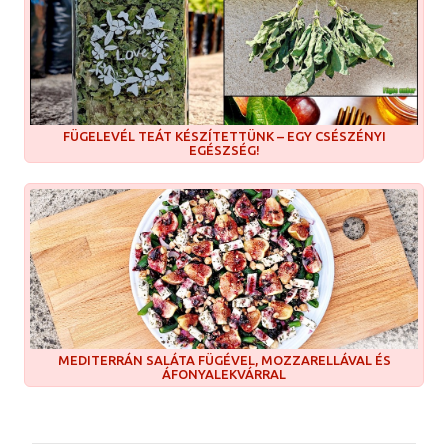
FÜGELEVÉL TEÁT KÉSZÍTETTÜNK – EGY CSÉSZÉNYI
EGÉSZSÉG!
MEDITERRÁN SALÁTA FÜGÉVEL, MOZZARELLÁVAL ÉS
ÁFONYALEKVÁRRAL