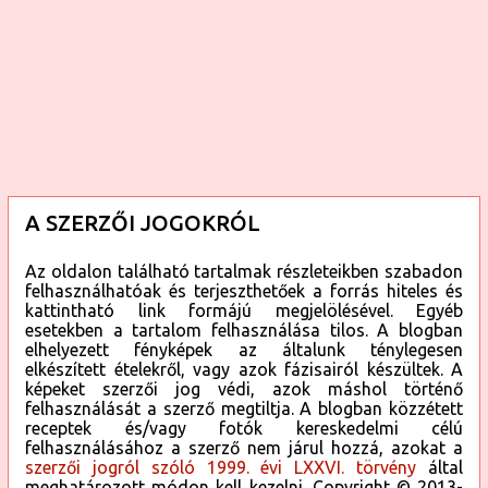
A SZERZŐI JOGOKRÓL
Az oldalon található tartalmak részleteikben szabadon
felhasználhatóak és terjeszthetőek a forrás hiteles és
kattintható link formájú megjelölésével. Egyéb
esetekben a tartalom felhasználása tilos. A blogban
elhelyezett fényképek az általunk ténylegesen
elkészített ételekről, vagy azok fázisairól készültek. A
képeket szerzői jog védi, azok máshol történő
felhasználását a szerző megtiltja. A blogban közzétett
receptek és/vagy fotók kereskedelmi célú
felhasználásához a szerző nem járul hozzá, azokat a
szerzői jogról szóló 1999. évi LXXVI. törvény
által
meghatározott módon kell kezelni. Copyright © 2013-