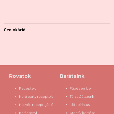
Geolokáció...
Rovatok
Barátaink
Receptek
Fügés ember
Kerti party receptek
TársasJátszunk
Húsvéti receptajánló
Időlabirintus
Karácsonyi
Kreatív kertész