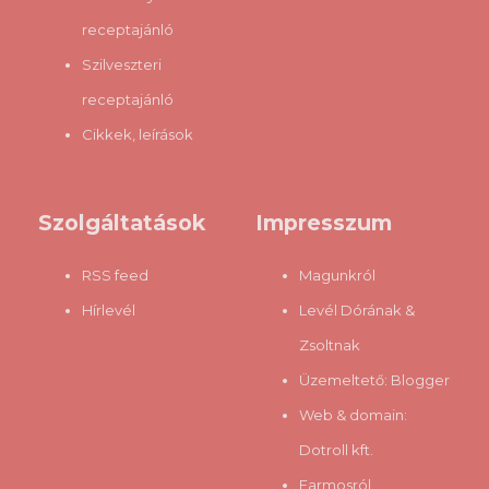
receptajánló
Szilveszteri
receptajánló
Cikkek, leírások
Szolgáltatások
Impresszum
RSS feed
Magunkról
Hírlevél
Levél Dórának &
Zsoltnak
Üzemeltető:
Blogger
Web & domain:
Dotroll kft.
Farmosról