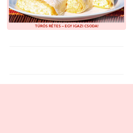
TÚRÓS RÉTES – EGY IGAZI CSODA!
M
e
g
j
e
g
y
z
é
s