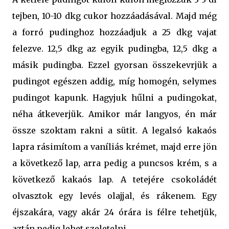
tejben, 10-10 dkg cukor hozzáadásával. Majd még
a forró pudinghoz hozzáadjuk a 25 dkg vajat
felezve. 12,5 dkg az egyik pudingba, 12,5 dkg a
másik pudingba. Ezzel gyorsan összekevrjük a
pudingot egészen addig, míg homogén, selymes
pudingot kapunk. Hagyjuk hűlni a pudingokat,
néha átkeverjük. Amikor már langyos, én már
össze szoktam rakni a sütit. A legalsó kakaós
lapra rásimítom a vaníliás krémet, majd erre jön
a következő lap, arra pedig a puncsos krém, s a
következő kakaós lap. A tetejére csokoládét
olvasztok egy levés olajjal, és rákenem. Egy
éjszakára, vagy akár 24 órára is félre tehetjük,
aztán pedig lehet szeletelni.