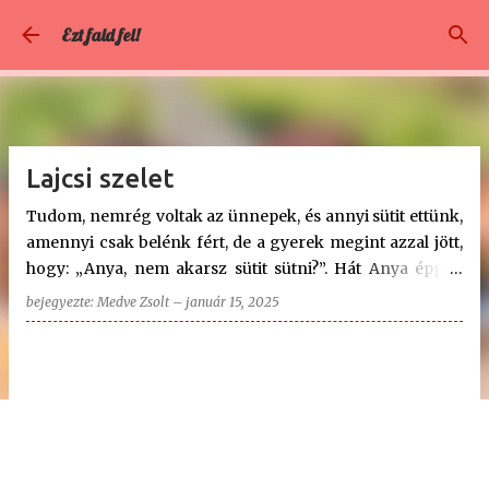
Ugrás a fő tartalomra
Ezt fald fel!
Lajcsi szelet
Tudom, nemrég voltak az ünnepek, és annyi sütit ettünk,
amennyi csak belénk fért, de a gyerek megint azzal jött,
hogy: „Anya, nem akarsz sütit sütni?”. Hát Anya éppen
nem ódzkodott a sütéstől, de épp aznap vágtam el az
bejegyezte:
Medve Zsolt
–
január 15, 2025
ujjam, és oké, hogy előkészülök, de a tésztanyújtáshoz
nem volt sok kedvem. Ekkor gondoltam először ara, hogy
talán már megérett a 11 éves nagyfiam a tésztanyújtás
mesterségének elsajátításához. Előadtam hát neki eme
fenséges ötletemet, és Benedeknek sem kellett több,
azonnal látta maga előtt a lehetőséget: végre újra tanulhat
valami hasznosat! Szerencsére szeretnek segédkezni a