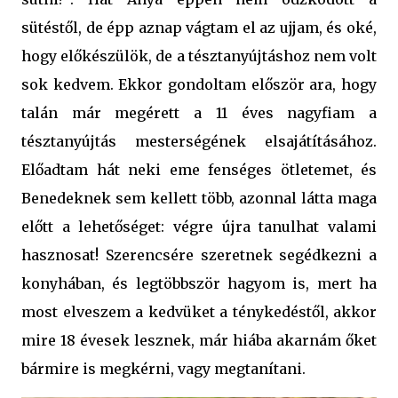
sütéstől, de épp aznap vágtam el az ujjam, és oké,
hogy előkészülök, de a tésztanyújtáshoz nem volt
sok kedvem. Ekkor gondoltam először ara, hogy
talán már megérett a 11 éves nagyfiam a
tésztanyújtás mesterségének elsajátításához.
Előadtam hát neki eme fenséges ötletemet, és
Benedeknek sem kellett több, azonnal látta maga
előtt a lehetőséget: végre újra tanulhat valami
hasznosat! Szerencsére szeretnek segédkezni a
konyhában, és legtöbbször hagyom is, mert ha
most elveszem a kedvüket a ténykedéstől, akkor
mire 18 évesek lesznek, már hiába akarnám őket
bármire is megkérni, vagy megtanítani.