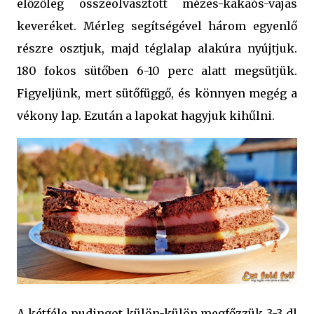
előzőleg összeolvasztott mézes-kakaós-vajas
keveréket. Mérleg segítségével három egyenlő
részre osztjuk, majd téglalap alakúra nyújtjuk.
180 fokos sütőben 6-10 perc alatt megsütjük.
Figyeljünk, mert sütőfüggő, és könnyen megég a
vékony lap. Ezután a lapokat hagyjuk kihűlni.
A kétféle pudingot külön-külön megfőzzük 3-3 dl