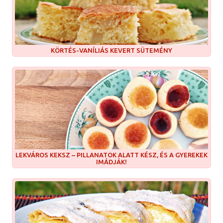
KÖRTÉS-VANÍLIÁS KEVERT SÜTEMÉNY
LEKVÁROS KEKSZ – PILLANATOK ALATT KÉSZ, ÉS A GYEREKEK
IMÁDJÁK!