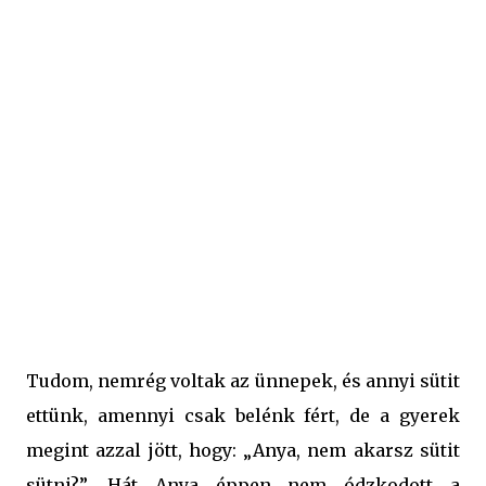
konyhában, és legtöbbször hagyom is, mert ha most
elveszem a kedvüket a ténykedéstől, akkor mire 18
évesek lesznek, már hiába akarnám őket bármire is
megkérni, vagy megtanítani. Benedek nagy segítségem
volt, előpakolt mindent, én csak beraktam a keverőtálba, a
Klarstein meg összekeverte. Már mérhettük is a tésztát.
Igaz, több, mint egy órába került kinyújtania a három
tésztala...
Tudom, nemrég voltak az ünnepek, és annyi sütit
ettünk, amennyi csak belénk fért, de a gyerek
megint azzal jött, hogy: „Anya, nem akarsz sütit
sütni?”. Hát Anya éppen nem ódzkodott a