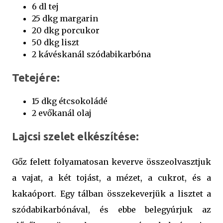
6 dl tej
25 dkg margarin
20 dkg porcukor
50 dkg liszt
2 kávéskanál szódabikarbóna
Tetejére:
15 dkg étcsokoládé
2 evőkanál olaj
Lajcsi szelet elkészítése:
Gőz felett folyamatosan keverve összeolvasztjuk
a vajat, a két tojást, a mézet, a cukrot, és a
kakaóport. Egy tálban összekeverjük a lisztet a
szódabikarbónával, és ebbe belegyúrjuk az