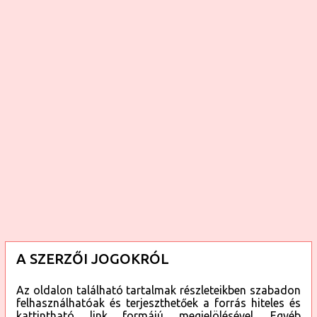
e
k
A SZERZŐI JOGOKRÓL
Az oldalon található tartalmak részleteikben szabadon
felhasználhatóak és terjeszthetőek a forrás hiteles és
kattintható link formájú megjelölésével. Egyéb