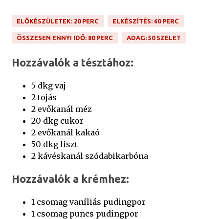
ELŐKÉSZÜLETEK: 20 PERC
ELKÉSZÍTÉS: 60 PERC
ÖSSZESEN ENNYI IDŐ: 80 PERC
ADAG: 50 SZELET
Hozzávalók a tésztához:
5 dkg vaj
2 tojás
2 evőkanál méz
20 dkg cukor
2 evőkanál kakaó
50 dkg liszt
2 kávéskanál szódabikarbóna
Hozzávalók a krémhez:
1 csomag vaníliás pudingpor
1 csomag puncs pudingpor