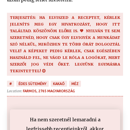
TERJESZTÉS: HA ELVISZED A RECEPTET, KÉRLEK
JELENÍTS MEG EGY HIVATKOZÁST, HOGY ITT
TALÁLTAD. KÖSZÖNÖM ELŐRE IS. 💚 NYILVÁN TE SEM
SZERETNÉD, HOGY CSAK ÚGY ELVIGYÉK A MUNKÁDAT
SZÓ NÉLKÜL, MIKÖZBEN TE TÖBB ÓRÁT DOLGOZTÁL
VELE! A KÉPEKET PEDIG KÉRLEK, CSAK EGÉSZÉBEN
HASZNÁLD FEL, NE VÁGD LE RÓLA A LOGÓKAT, MERT
SZERZŐI JOG VÉDI ŐKET. LEGYÜNK EGYMÁSRA
TEKINTETTEL! 😊
#
ÉDES SÜTEMÉNY
KAKAÓ
MÉZ
Location:
FARMOS, 2765 MAGYARORSZÁG
Ha nem szeretnél lemaradni a
legfrissebb receptjeinkről, akkor