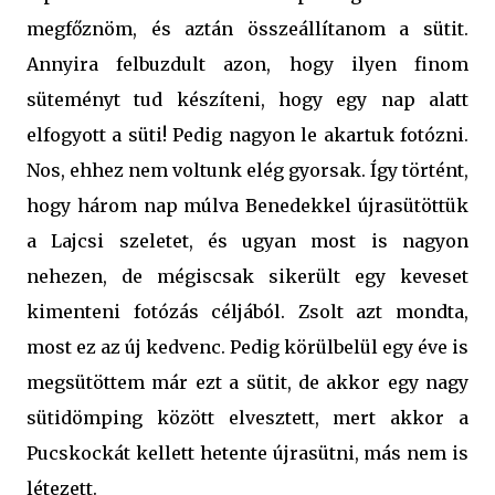
megfőznöm, és aztán összeállítanom a sütit.
Annyira felbuzdult azon, hogy ilyen finom
süteményt tud készíteni, hogy egy nap alatt
elfogyott a süti! Pedig nagyon le akartuk fotózni.
Nos, ehhez nem voltunk elég gyorsak. Így történt,
hogy három nap múlva Benedekkel újrasütöttük
a Lajcsi szeletet, és ugyan most is nagyon
nehezen, de mégiscsak sikerült egy keveset
kimenteni fotózás céljából. Zsolt azt mondta,
most ez az új kedvenc. Pedig körülbelül egy éve is
megsütöttem már ezt a sütit, de akkor egy nagy
sütidömping között elvesztett, mert akkor a
Pucskockát kellett hetente újrasütni, más nem is
létezett.