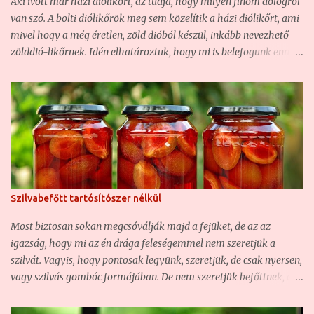
Aki ivott már házi diólikőrt, az tudja, hogy milyen finom dologról
hiába több, mint tíz liter lett, nem fog sokáig tartani... Hozzávalók
van szó. A bolti diólikőrök meg sem közelítik a házi diólikőrt, ami
a házi meggyborhoz: - 10 kg meggy - 3+2 liter víz - 2+1 kg
mivel hogy a még éretlen, zöld dióból készül, inkább nevezhető
kristályc...
zölddió-likőrnek. Idén elhatároztuk, hogy mi is belefogunk ennek
az istenien finom italnak az elkészítésébe, ami egyébiránt egyben
gyógyital is, ahogy Zilahay Ágnes már régen (1892) megírta,
kitűnő gyomorerősítő is... Zilahy Ágnes - Valódi magyar
szakácskönyv (1892): Egy 3 literes bőszáju üvegbe tegyünk
karikára vágott 20 gyenge zöld diót, 20 szem szegfüszeget, két
darab fahéjat és fél kiló czukrot. Ezeket kevés vizzel felfőzve,
öntsük az üvegbe és töltsük tele az üveget seprő, vagy
törkölypálinkával. Az üvegeket időnként rázzuk fel. Pár hét alatt
Szilvabefőtt tartósítószer nélkül
össze érik; gyomor fájdalom ellen igen hathatós gyógyszer. Mi
most ezt az alapreceptet bővítettük ki egy kicsit fűszerekkel, és
Most biztosan sokan megcsóválják majd a fejüket, de az az
cukorral, hogy ne diópálinka, hanem diólikőr legyen belőle. Az
igazság, hogy mi az én drága feleségemmel nem szeretjük a
arányokon mindenki módosítson magának nyugodta...
szilvát. Vagyis, hogy pontosak legyünk, szeretjük, de csak nyersen,
vagy szilvás gombóc formájában. De nem szeretjük befőttnek, és
végképp nem szeretjük lekvárnak. Ezért mi ezekből nem is
nagyon készítünk. Azonban, mint említettem az előbb, a szilvás