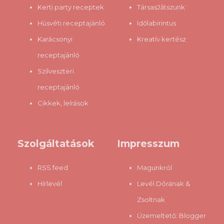
Kerti party receptek
TársasJátszunk
Húsvéti receptajánló
Időlabirintus
Karácsonyi
Kreatív kertész
receptajánló
Szilveszteri
receptajánló
Cikkek, leírások
Szolgáltatások
Impresszum
RSS feed
Magunkról
Hírlevél
Levél Dórának &
Zsoltnak
Üzemeltető:
Blogger