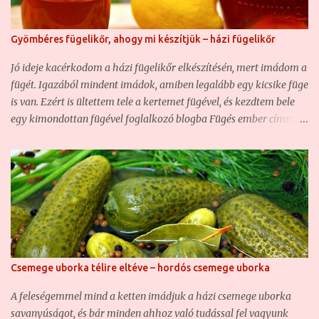
városi élet jobbára a túlfűtött panellakásokról szól, vagy a kissé
párás, régi bérházakról. Egyik sem alkalmas arra, hogy
Gyömbéres fügelikőr, ahogy mi készítjük – házi fügelikőr
huzamosabb ideig tároljunk nyers fokhagymafejeket, mert vagy
túlszáradnak, vagy megpenészednek, tönkremennek. Ezért most
Jó ideje kacérkodom a házi fügelikőr elkészítésén, mert imádom a
egy olyan módszert mutatok be, amivel a fokhagymát eltehetjük
fügét. Igazából mindent imádok, amiben legalább egy kicsike füge
télire. Ez pedig nem lesz más, mint a boltok polcairól már t...
is van. Ezért is ültettem tele a kertemet fügével, és kezdtem bele
egy kimondottan fügével foglalkozó blogba Fügés ember címmel.
Sajnos hazánkban a füge a konyhában éppen annyira nem
elterjedt jelenség, mint a házikertekben, ezért nagyon nehéz jó
fügés recepteket fellelni magyar háziasszonyok tollából. A
magyar weben keringő fügelikőrök is nagyjából mind ugyanazok.
Végy egy kis vodkát vagy pálinkát, dobálj bele fügét, önts bele
cukrot, hagyd állni, szűrd le, aztán kész is. A merészebbek talán
már fahéjat, vagy netán vaníliát is tesznek bele... Aki rendszeres
olvasója a feleségemmel közösen vezetett blogunknak, az viszont
Csemege uborka télire eltéve – hordós csemege uborka
jól tudja, hogy én ennél ínyencebb vagyok. Szeretem a finom
ízeket, az illatos fűszereket, és a különleges, de ugyanakkor jól
A feleségemmel mind a ketten imádjuk a házi csemege uborka
eltalált recepteket. Hajlandó vagyok kísérletezni is, így sokszor
savanyúságot, és bár minden ahhoz való tudással fel vagyunk