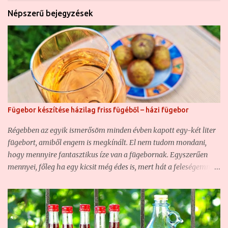
Népszerű bejegyzések
Fügebor készítése házilag friss fügéből – házi fügebor
Régebben az egyik ismerősöm minden évben kapott egy-két liter
fügebort, amiből engem is megkínált. El nem tudom mondani,
hogy mennyire fantasztikus íze van a fügebornak. Egyszerűen
mennyei, főleg ha egy kicsit még édes is, mert hát a feleségemmel
úgy szeretjük a bort, ha kicsit édes. Akkoriban még fogalmam
sem volt arról, hogy gyümölcsbort készíteni nem egy nagy
ördöngösség, hiszen a munka nagy részét elvégzik helyettünk az
élesztőgombák. Szóval, nagyon ízlett a fügebor, ezért eldöntöttem,
mindenképp fogok egyszer én is fügebort készíteni. De