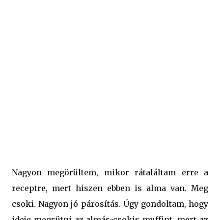
vágva - rumaroma ízlés szerint - konyhasó Az almás-
csokis muffin elkészítése: A tojásokat a cukorral, és a
vaníliás cukorral habosra keverjük, belecsorgatjuk a
puha vajat, és a rumot. A lisztet elkeverjük egy csipet
sóval, a sütőporral, és a tojásos masszához öntjük, majd az
egészet jól összekeverjük. Ehhez hozzáadjuk a kockákra
vágott almát, és az összedarabolt csokit is, ...
Nagyon megörültem, mikor rátaláltam erre a
receptre, mert hiszen ebben is alma van. Meg
csoki. Nagyon jó párosítás. Úgy gondoltam, hogy
ideje megsütni az almás-csokis muffint, mert az