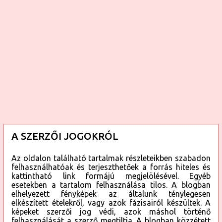
e
A SZERZŐI JOGOKRÓL
Az oldalon található tartalmak részleteikben szabadon
felhasználhatóak és terjeszthetőek a forrás hiteles és
kattintható link formájú megjelölésével. Egyéb
esetekben a tartalom felhasználása tilos. A blogban
elhelyezett fényképek az általunk ténylegesen
elkészített ételekről, vagy azok fázisairól készültek. A
képeket szerzői jog védi, azok máshol történő
felhasználását a szerző megtiltja. A blogban közzétett