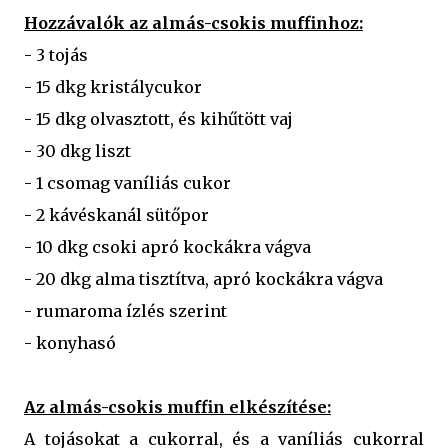
Hozzávalók az almás-csokis muffinhoz:
- 3 tojás
- 15 dkg kristálycukor
- 15 dkg olvasztott, és kihűtött vaj
- 30 dkg liszt
- 1 csomag vaníliás cukor
- 2 kávéskanál sütőpor
- 10 dkg csoki apró kockákra vágva
- 20 dkg alma tisztítva, apró kockákra vágva
- rumaroma ízlés szerint
- konyhasó
Az almás-csokis muffin elkészítése:
A tojásokat a cukorral, és a vaníliás cukorral