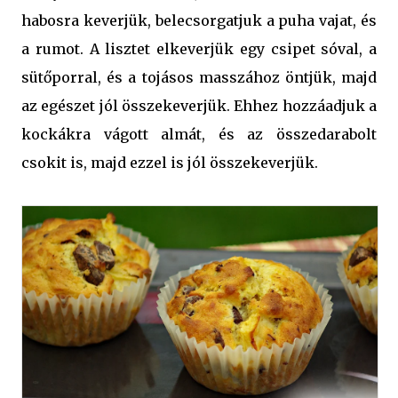
habosra keverjük, belecsorgatjuk a puha vajat, és
a rumot. A lisztet elkeverjük egy csipet sóval, a
sütőporral, és a tojásos masszához öntjük, majd
az egészet jól összekeverjük. Ehhez hozzáadjuk a
kockákra vágott almát, és az összedarabolt
csokit is, majd ezzel is jól összekeverjük.