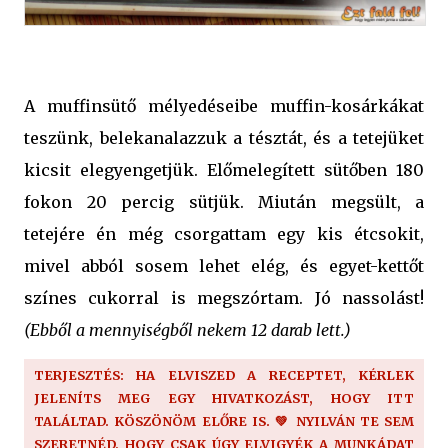
A muffinsütő mélyedéseibe muffin-kosárkákat
teszünk, belekanalazzuk a tésztát, és a tetejüket
kicsit elegyengetjük. Előmelegített sütőben 180
fokon 20 percig sütjük. Miután megsült, a
tetejére én még csorgattam egy kis étcsokit,
mivel abból sosem lehet elég, és egyet-kettőt
színes cukorral is megszórtam. Jó nassolást!
(Ebből a mennyiségből nekem 12 darab lett.)
TERJESZTÉS: HA ELVISZED A RECEPTET, KÉRLEK
JELENÍTS MEG EGY HIVATKOZÁST, HOGY ITT
TALÁLTAD. KÖSZÖNÖM ELŐRE IS. 💚 NYILVÁN TE SEM
SZERETNÉD, HOGY CSAK ÚGY ELVIGYÉK A MUNKÁDAT