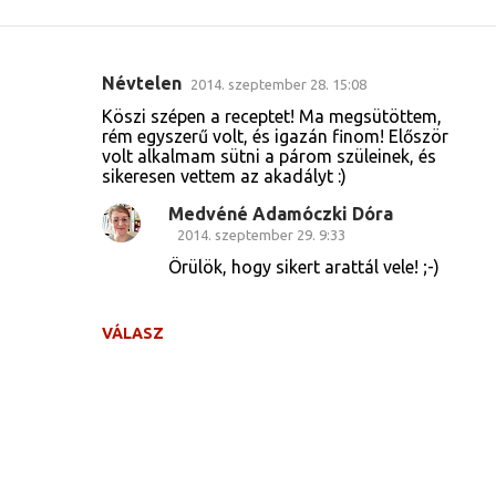
Névtelen
2014. szeptember 28. 15:08
M
Köszi szépen a receptet! Ma megsütöttem,
e
rém egyszerű volt, és igazán finom! Először
volt alkalmam sütni a párom szüleinek, és
g
sikeresen vettem az akadályt :)
j
Medvéné Adamóczki Dóra
e
2014. szeptember 29. 9:33
g
Örülök, hogy sikert arattál vele! ;-)
y
z
VÁLASZ
é
s
e
k