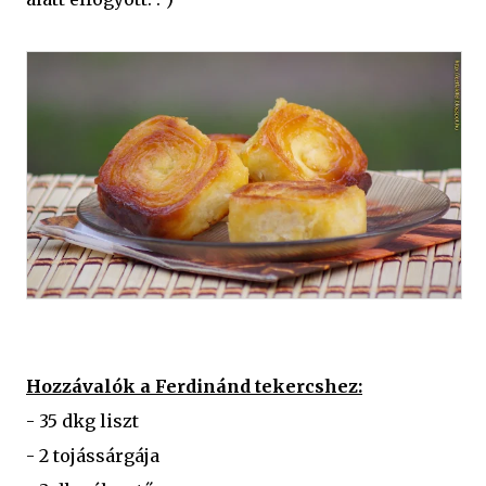
Hozzávalók a Ferdinánd tekercshez:
- 35 dkg liszt
- 2 tojássárgája