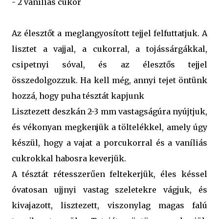
- 2 vaníliás cukor
Az élesztőt a meglangyosított tejjel felfuttatjuk. A
lisztet a vajjal, a cukorral, a tojássárgákkal,
csipetnyi sóval, és az élesztős tejjel
összedolgozzuk. Ha kell még, annyi tejet öntünk
hozzá, hogy puha tésztát kapjunk
Lisztezett deszkán 2-3 mm vastagságúra nyújtjuk,
és vékonyan megkenjük a töltelékkel, amely úgy
készül, hogy a vajat a porcukorral és a vaníliás
cukrokkal habosra keverjük.
A tésztát rétesszerűen feltekerjük, éles késsel
óvatosan ujjnyi vastag szeletekre vágjuk, és
kivajazott, lisztezett, viszonylag magas falú