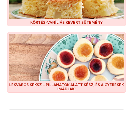
KÖRTÉS-VANÍLIÁS KEVERT SÜTEMÉNY
LEKVÁROS KEKSZ – PILLANATOK ALATT KÉSZ, ÉS A GYEREKEK
IMÁDJÁK!
M
e