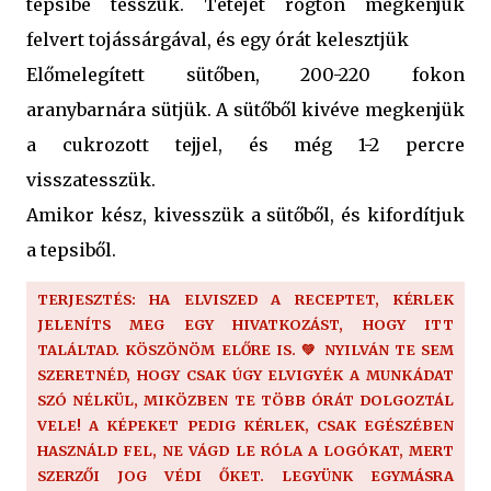
tepsibe tesszük. Tetejét rögtön megkenjük
felvert tojássárgával, és egy órát kelesztjük
Előmelegített sütőben, 200-220 fokon
aranybarnára sütjük. A sütőből kivéve megkenjük
a cukrozott tejjel, és még 1-2 percre
visszatesszük.
Amikor kész, kivesszük a sütőből, és kifordítjuk
a tepsiből.
TERJESZTÉS: HA ELVISZED A RECEPTET, KÉRLEK
JELENÍTS MEG EGY HIVATKOZÁST, HOGY ITT
TALÁLTAD. KÖSZÖNÖM ELŐRE IS. 💚 NYILVÁN TE SEM
SZERETNÉD, HOGY CSAK ÚGY ELVIGYÉK A MUNKÁDAT
SZÓ NÉLKÜL, MIKÖZBEN TE TÖBB ÓRÁT DOLGOZTÁL
VELE! A KÉPEKET PEDIG KÉRLEK, CSAK EGÉSZÉBEN
HASZNÁLD FEL, NE VÁGD LE RÓLA A LOGÓKAT, MERT
SZERZŐI JOG VÉDI ŐKET. LEGYÜNK EGYMÁSRA