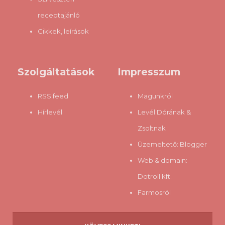
receptajánló
Cikkek, leírások
Szolgáltatások
Impresszum
RSS feed
Magunkról
Hírlevél
Levél Dórának &
Zsoltnak
Üzemeltető:
Blogger
Web & domain:
Dotroll kft.
Farmosról