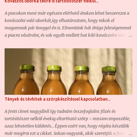
Kovászos uborka télire is tartósítószer nélkül...
amely sok éves feledésbe merülés után ismét reneszánszát éli. Mi
is bemutatjuk a magunk receptjét, mert hát valljuk be: a
A piacokon most már egészen elérhető árakon lehet beszerezni a
boltokban igen csak drága, ha egyáltalán kapható (280-300
kovászolni való uborkát,így elhatároztam, hogy rakok el
gramm/üveg = közel 1800 forint) ... Zöld dió, a ...
magamnak pár üveggel én is. Elmentünk hát drága feleségemmel
a piacra vásárolni, és sok egyéb mellett hat kiló kovászolni való
uborkát is vettünk. Természetesen amennyire ez lehetséges,
őstermelőktől vásárolunk. Így volt ez ma is. A Fehérvári úti piac
első emeletén az egyik bácsikánál olyan friss kovászolni való
uborkát találtunk, hogy azt nem is reméltük. Az uborkák végén
még ott fityegett az elszáradt virág rész, az uborka illat érezhető
volt már fél méterről is, és amikor megfogtam, éreztem, hogy
még szúr. Igen, aki nem tudja, annak elárulom: a kovászolni való
uborkát aprócska szőrök borítják. Amikor még friss az uborka,
Tények és tévhitek a szörpkészítéssel kapcsolatban...
akkor ez még enyhén szúrja az ember kezét. A sokszor
átpakolászott, innen oda, onnan ide szállított uborkáról ez már
A fenti címet nagyjából így tudnám összefoglalni: főzés és
lekopik, és nem szúr. Na általában a piacon kapható uborka már
tartósítószer nélkül évekig eltartható szörp = mission impossible,
ebben az öregedési fázisban leledzik. :-) Szóval, elindu...
azaz lehetetlen küldetés... Éppen ezért van, hogy régóta készülök
már megírni ezt a cikket. Sokan vagyunk, akik szeretjük a finom