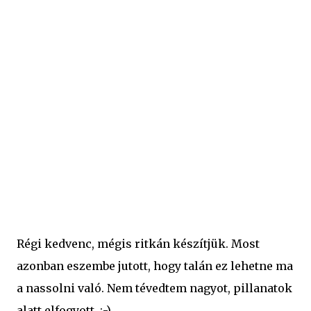
tejet öntünk hozzá, hogy puha tésztát kapjunk Lisztezett
deszkán 2-3 mm vastagságúra nyújtjuk, és vékonyan
megkenjük a töltelékkel, amely úgy készül, hogy a vajat a
porcukorral és a vaníliás cukrokkal habosra keverjük. A
tésztát rétesszerűen feltekerjük, éles késsel óvatosan
ujjnyi vastag szeletekre vágjuk, és kivajazott, lisztezett,
viszonylag magas falú ...
Régi kedvenc, mégis ritkán készítjük. Most
azonban eszembe jutott, hogy talán ez lehetne ma
a nassolni való. Nem tévedtem nagyot, pillanatok
alatt elfogyott. :-)