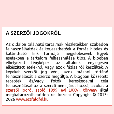
A SZERZŐI JOGOKRÓL
Az oldalon található tartalmak részleteikben szabadon
felhasználhatóak és terjeszthetőek a forrás hiteles és
kattintható link formájú megjelölésével. Egyéb
esetekben a tartalom felhasználása tilos. A blogban
elhelyezett fényképek az általunk ténylegesen
elkészített ételekről, vagy azok fázisairól készültek. A
képeket szerzői jog védi, azok máshol történő
felhasználását a szerző megtiltja. A blogban közzétett
receptek és/vagy fotók kereskedelmi célú
felhasználásához a szerző nem járul hozzá, azokat a
szerzői jogról szóló 1999. évi LXXVI. törvény
által
meghatározott módon kell kezelni. Copyright © 2013-
2026
www.eztfaldfel.hu