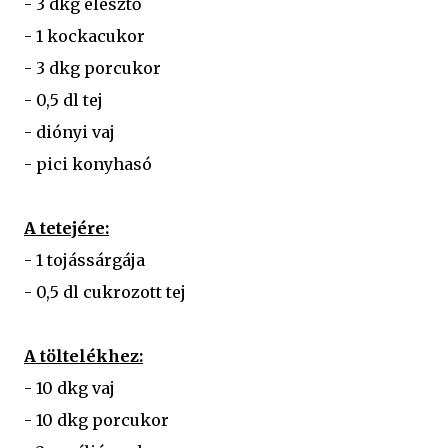
- 3 dkg élesztő
- 1 kockacukor
- 3 dkg porcukor
- 0,5 dl tej
- diónyi vaj
- pici konyhasó
A tetejére:
- 1 tojássárgája
- 0,5 dl cukrozott tej
A töltelékhez:
- 10 dkg vaj
- 10 dkg porcukor