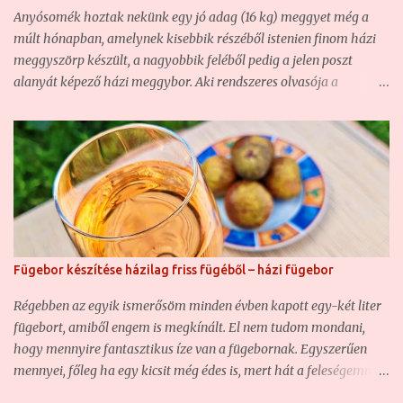
Anyósomék hoztak nekünk egy jó adag (16 kg) meggyet még a
múlt hónapban, amelynek kisebbik részéből istenien finom házi
meggyszörp készült, a nagyobbik feléből pedig a jelen poszt
alanyát képező házi meggybor. Aki rendszeres olvasója a
blognak, az már bizonyára találkozott nem egy házi borunkkal ,
hiszen ha nem is túl sűrűn, de azért rendszeresen kísérletezgetünk
ezzel is. Olyannyira, hogy hasonló borunk már volt, csak éppen
vadgyümölcsből készült ( Vadcseresznye-sajmeggy házi bor –
csemegebor ) . Most szintén egy csemegebor volt a cél, mert sem
én, sem a feleségem nem szeretjük a száraz, savanyú borokat,
főképp nem, ha gyümölcsborról van szó. Ezért a mostani házi
meggyborunk is egy édes bor lett. Na nem sziruposan,
Fügebor készítése házilag friss fügéből – házi fügebor
szájösszeragadósan édes, de mindenképpen közelebb áll az
édeshez, mint a félédeshez. Ugyanakkor annyira finom lett, hogy
Régebben az egyik ismerősöm minden évben kapott egy-két liter
hiába több, mint tíz liter lett, nem fog sokáig tartani... Hozzávalók
fügebort, amiből engem is megkínált. El nem tudom mondani,
a házi meggyborhoz: - 10 kg meggy - 3+2 liter víz - 2+1 kg
hogy mennyire fantasztikus íze van a fügebornak. Egyszerűen
kristályc...
mennyei, főleg ha egy kicsit még édes is, mert hát a feleségemmel
úgy szeretjük a bort, ha kicsit édes. Akkoriban még fogalmam