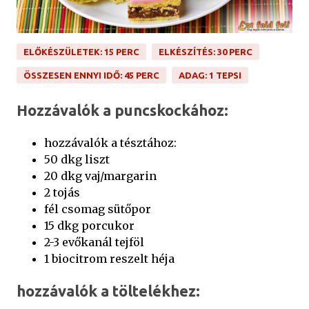
ELŐKÉSZÜLETEK: 15 PERC
ELKÉSZÍTÉS: 30 PERC
ÖSSZESEN ENNYI IDŐ: 45 PERC
ADAG: 1 TEPSI
Hozzávalók a puncskockához:
hozzávalók a tésztához:
50 dkg liszt
20 dkg vaj/margarin
2 tojás
fél csomag sütőpor
15 dkg porcukor
2-3 evőkanál tejföl
1 biocitrom reszelt héja
hozzávalók a töltelékhez: