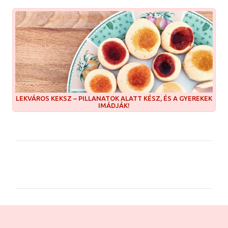
LEKVÁROS KEKSZ – PILLANATOK ALATT KÉSZ, ÉS A GYEREKEK
IMÁDJÁK!
M
e
g
j
e
g