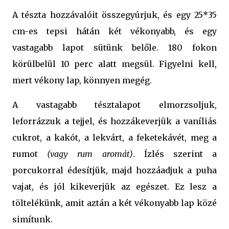
A tészta hozzávalóit összegyúrjuk, és egy 25*35
cm-es tepsi hátán két vékonyabb, és egy
vastagabb lapot sütünk belőle. 180 fokon
körülbelül 10 perc alatt megsül. Figyelni kell,
mert vékony lap, könnyen megég.
A vastagabb tésztalapot elmorzsoljuk,
leforrázzuk a tejjel, és hozzákeverjük a vaníliás
cukrot, a kakót, a lekvárt, a feketekávét, meg a
rumot
(vagy rum aromát)
. Ízlés szerint a
porcukorral édesítjük, majd hozzáadjuk a puha
vajat, és jól kikeverjük az egészet. Ez lesz a
töltelékünk, amit aztán a két vékonyabb lap közé
simítunk.