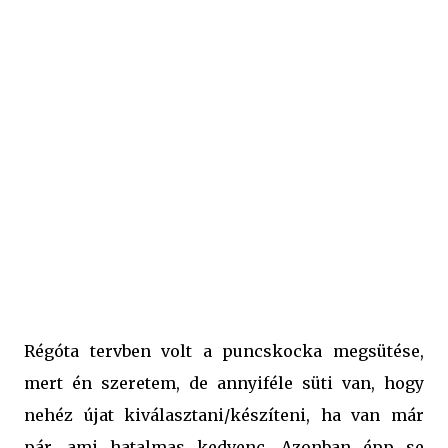
tepsi Hozzávalók a puncskockához: hozzávalók a
tésztához: 50 dkg liszt 20 dkg vaj/margarin 2 tojás fél
csomag sütőpor 15 dkg porcukor 2-3 evőkanál tejföl 1
biocitrom reszelt héja hozzávalók a töltelékhez: 2 dl tej 1
csomag vaníliás cukor 2 evőkanál kakaó 3 evőkanál
baracklekvár 2 evőkanál erős feke...
Régóta tervben volt a puncskocka megsütése,
mert én szeretem, de annyiféle süti van, hogy
nehéz újat kiválasztani/készíteni, ha van már
pár, ami hatalmas kedvenc. Azonban épp se