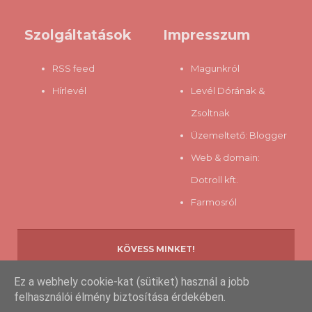
Szolgáltatások
Impresszum
RSS feed
Magunkról
Hírlevél
Levél Dórának &
Zsoltnak
Üzemeltető:
Blogger
Web & domain:
Dotroll kft.
Farmosról
KÖVESS MINKET!
Ez a webhely cookie-kat (sütiket) használ a jobb
felhasználói élmény biztosítása érdekében.
Copyright © 2013-
2026 www.eztfaldfel.hu