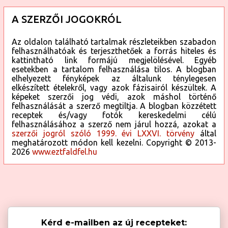
A SZERZŐI JOGOKRÓL
Az oldalon található tartalmak részleteikben szabadon
felhasználhatóak és terjeszthetőek a forrás hiteles és
kattintható link formájú megjelölésével. Egyéb
esetekben a tartalom felhasználása tilos. A blogban
elhelyezett fényképek az általunk ténylegesen
elkészített ételekről, vagy azok fázisairól készültek. A
képeket szerzői jog védi, azok máshol történő
felhasználását a szerző megtiltja. A blogban közzétett
receptek és/vagy fotók kereskedelmi célú
felhasználásához a szerző nem járul hozzá, azokat a
szerzői jogról szóló 1999. évi LXXVI. törvény
által
meghatározott módon kell kezelni. Copyright © 2013-
2026
www.eztfaldfel.hu
Kérd e-mailben az új recepteket: