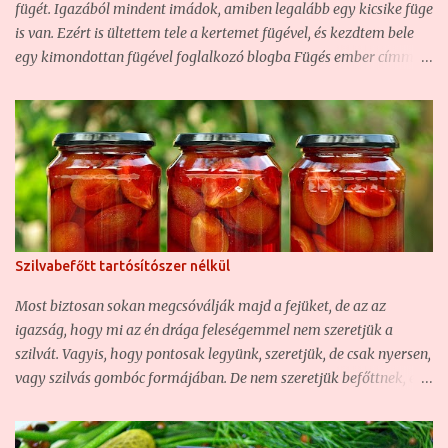
fügét. Igazából mindent imádok, amiben legalább egy kicsike füge
télire. Ez pedig nem lesz más, mint a boltok polcairól már t...
is van. Ezért is ültettem tele a kertemet fügével, és kezdtem bele
egy kimondottan fügével foglalkozó blogba Fügés ember címmel.
Sajnos hazánkban a füge a konyhában éppen annyira nem
elterjedt jelenség, mint a házikertekben, ezért nagyon nehéz jó
fügés recepteket fellelni magyar háziasszonyok tollából. A
magyar weben keringő fügelikőrök is nagyjából mind ugyanazok.
Végy egy kis vodkát vagy pálinkát, dobálj bele fügét, önts bele
cukrot, hagyd állni, szűrd le, aztán kész is. A merészebbek talán
már fahéjat, vagy netán vaníliát is tesznek bele... Aki rendszeres
olvasója a feleségemmel közösen vezetett blogunknak, az viszont
Szilvabefőtt tartósítószer nélkül
jól tudja, hogy én ennél ínyencebb vagyok. Szeretem a finom
ízeket, az illatos fűszereket, és a különleges, de ugyanakkor jól
Most biztosan sokan megcsóválják majd a fejüket, de az az
eltalált recepteket. Hajlandó vagyok kísérletezni is, így sokszor
igazság, hogy mi az én drága feleségemmel nem szeretjük a
itt-o...
szilvát. Vagyis, hogy pontosak legyünk, szeretjük, de csak nyersen,
vagy szilvás gombóc formájában. De nem szeretjük befőttnek, és
végképp nem szeretjük lekvárnak. Ezért mi ezekből nem is
nagyon készítünk. Azonban, mint említettem az előbb, a szilvás