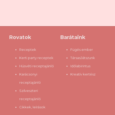
nagyon jó dolog, hogy ennyien foglalkoznak vele, hiszen így se
szeri, se száma a recepteknek, mindenki megtalálhatja a hozzá
illőt; cukrosat vagy édesítőszerest, főzöttet vagy hidegen
készítettet, tartósítószerest, vagy éppen adalékanyagoktól
menteset. Ugyanakkor sajnos a gasztrobloggerek igen nagy
hányada elég tájékozatlannak tűnik mindazok fényében, amiket
Rovatok
Barátaink
leírnak (legalábbis a jó szándék arra vezérel, hogy inkább
gondoljam róluk, hogy tájékozatlanok, mintsem azt, hogy
Receptek
Fügés ember
szándoksa...
Kerti party receptek
TársasJátszunk
Húsvéti receptajánló
Időlabirintus
Karácsonyi
Kreatív kertész
receptajánló
Szilveszteri
receptajánló
Cikkek, leírások