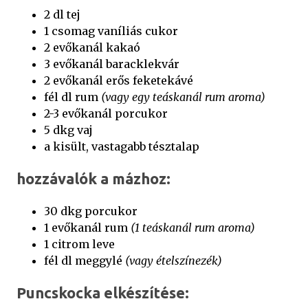
2 dl tej
1 csomag vaníliás cukor
2 evőkanál kakaó
3 evőkanál baracklekvár
2 evőkanál erős feketekávé
fél dl rum
(vagy egy teáskanál rum aroma)
2-3 evőkanál porcukor
5 dkg vaj
a kisült, vastagabb tésztalap
hozzávalók a mázhoz:
30 dkg porcukor
1 evőkanál rum
(1 teáskanál rum aroma)
1 citrom leve
fél dl meggylé
(vagy ételszínezék)
Puncskocka elkészítése: