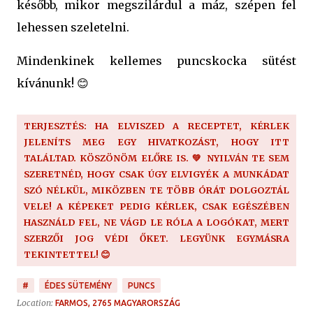
később, mikor megszilárdul a máz, szépen fel
lehessen szeletelni.
Mindenkinek kellemes puncskocka sütést
kívánunk! 😊
TERJESZTÉS: HA ELVISZED A RECEPTET, KÉRLEK
JELENÍTS MEG EGY HIVATKOZÁST, HOGY ITT
TALÁLTAD. KÖSZÖNÖM ELŐRE IS. 💚 NYILVÁN TE SEM
SZERETNÉD, HOGY CSAK ÚGY ELVIGYÉK A MUNKÁDAT
SZÓ NÉLKÜL, MIKÖZBEN TE TÖBB ÓRÁT DOLGOZTÁL
VELE! A KÉPEKET PEDIG KÉRLEK, CSAK EGÉSZÉBEN
HASZNÁLD FEL, NE VÁGD LE RÓLA A LOGÓKAT, MERT
SZERZŐI JOG VÉDI ŐKET. LEGYÜNK EGYMÁSRA
TEKINTETTEL! 😊
#
ÉDES SÜTEMÉNY
PUNCS
Location:
FARMOS, 2765 MAGYARORSZÁG