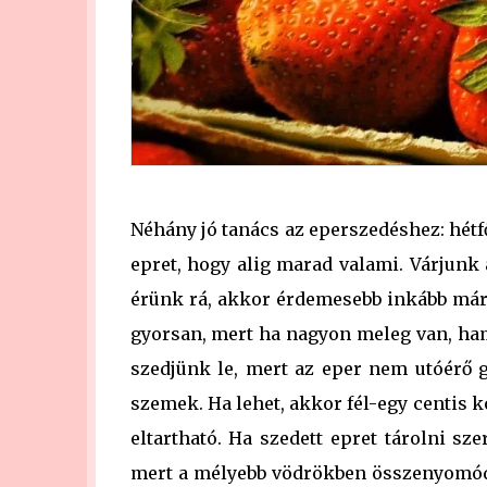
Néhány jó tanács az eperszedéshez: hét
epret, hogy alig marad valami. Várjunk
érünk rá, akkor érdemesebb inkább már
gyorsan, mert ha nagyon meleg van, ham
szedjünk le, mert az eper nem utóérő 
szemek. Ha lehet, akkor fél-egy centis k
eltartható. Ha szedett epret tárolni s
mert a mélyebb vödrökben összenyomódh