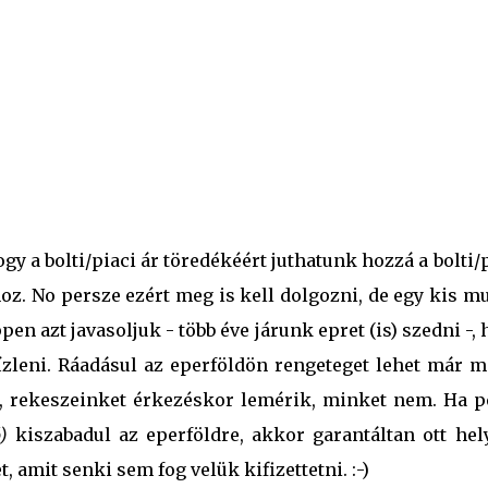
gy a bolti/piaci ár töredékéért juthatunk hozzá a bolti/
oz. No persze ezért meg is kell dolgozni, de egy kis m
n azt javasoljuk - több éve járunk epret (is) szedni -,
zleni. Ráadásul az eperföldön rengeteget lehet már m
t, rekeszeinket érkezéskor lemérik, minket nem. Ha p
)
kiszabadul az eperföldre, akkor garantáltan ott hel
amit senki sem fog velük kifizettetni. :-)