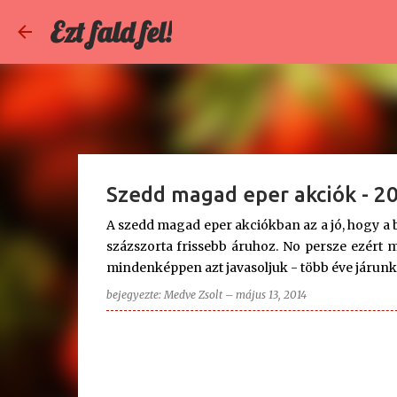
Ezt fald fel!
Szedd magad eper akciók - 2
A szedd magad eper akciókban az a jó, hogy a b
százszorta frissebb áruhoz. No persze ezért m
mindenképpen azt javasoljuk - több éve járunk e
Ráadásul az eperföldön rengeteget lehet m
bejegyezte:
Medve Zsolt
–
május 13, 2014
érkezéskor lemérik, minket nem. Ha pedig egy n
garantáltan ott helyben megesznek legalább 5-
jó tanács az eperszedéshez: hétfőn nem érdem
valami. Várjunk a hét közepéig, vagy menjünk
szombaton nyitásra kimenni. Az epret szedjük 