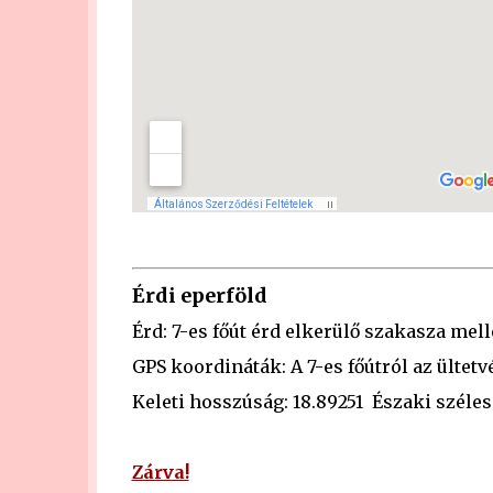
Érdi eperföld
Érd: 7-es főút érd elkerülő szakasza mell
GPS koordináták: A 7-es főútról az ültetvé
Keleti hosszúság: 18.89251 Északi széles
Zárva!