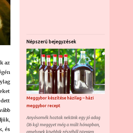
Népszerű bejegyzések
k az
égén
ylag
eket
Meggybor készítése házilag – házi
dett
meggybor recept
ovább
Anyósomék hoztak nekünk egy jó adag
jük,
(16 kg) meggyet még a múlt hónapban,
, és
amelynek kisebbik részéből istenien