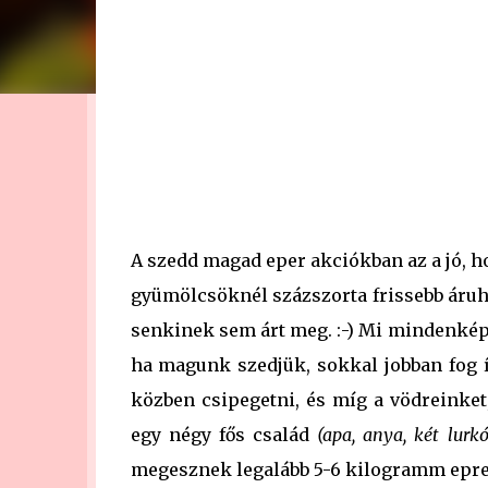
A szedd magad eper akciókban az a jó, ho
gyümölcsöknél százszorta frissebb áruh
senkinek sem árt meg. :-) Mi mindenképpe
ha magunk szedjük, sokkal jobban fog í
közben csipegetni, és míg a vödreinke
egy négy fős család
(apa, anya, két lurkó
megesznek legalább 5-6 kilogramm epret, 