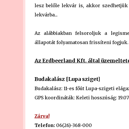
lesz belőle lekvár is, akkor szedhetjü
lekvárba...
Az alábbiakban felsoroljuk a legism
állapotát folyamatosan frissíteni fogjuk.
Az Erdbeerland Kft. által üzemelte
Budakalász [Lupa sziget]
Budakalász: 11-es főút Lupa-szigeti elága
GPS koordináták: Keleti hosszúság: 19.07
Zárva!
Telefon:
06(26)-368-000