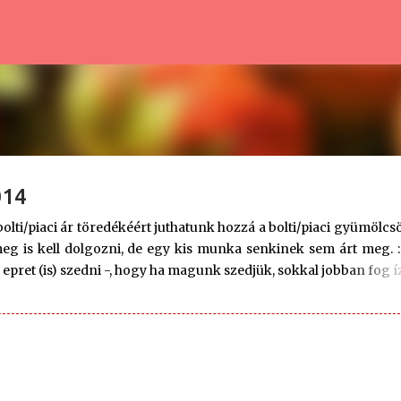
Ugrás a fő tartalomra
014
olti/piaci ár töredékéért juthatunk hozzá a bolti/piaci gyümölcs
eg is kell dolgozni, de egy kis munka senkinek sem árt meg. :
pret (is) szedni -, hogy ha magunk szedjük, sokkal jobban fog íz
ár menet közben csipegetni, és míg a vödreinket, rekesze
égy fős család (apa, anya, két lurkó) kiszabadul az eperföldre, 
6 kilogramm epret, amit senki sem fog velük kifizettetni. :-) N
es menni, mert a hét végén úgy megszedik az epret, hogy alig 
 pénteken. Ha csak hétvégén érünk rá, akkor érdemesebb inkáb
viszonylag gyorsan, mert ha nagyon meleg ...