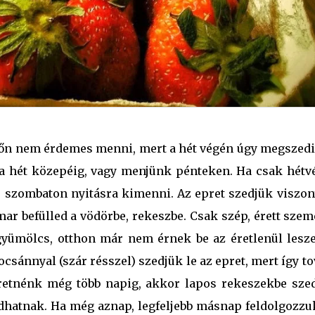
főn nem érdemes menni, mert a hét végén úgy megszedi
 a hét közepéig, vagy menjünk pénteken. Ha csak hétv
 szombaton nyitásra kimenni. Az epret szedjük viszon
ar befülled a vödörbe, rekeszbe. Csak szép, érett szem
gyümölcs, otthon már nem érnek be az éretlenül lesze
ocsánnyal (szár résszel) szedjük le az epret, mert így t
zeretnénk még több napig, akkor lapos rekeszekbe szed
atnak. Ha még aznap, legfeljebb másnap feldolgozzuk