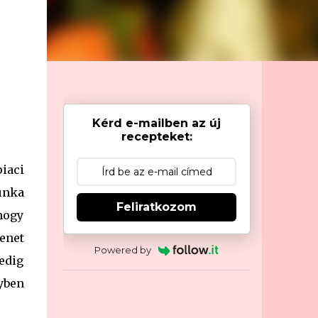
Kérd e-mailben az új
recepteket:
piaci
unka
Feliratkozom
 hogy
enet
Powered by
edig
yben