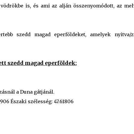
k vödrökbe is, és ami az alján összenyomódott, az meh
ertebb szedd magad eperföldeket, amelyek nyitva/z
tett szedd magad eperföldek:
zásnál a Duna gátjánál.
906 Északi szélesség: 47.61806