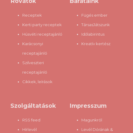
Rovatok
Barátaink
leírnak (legalábbis a jó szándék arra vezérel, hogy inkább
gondoljam róluk, hogy tájékozatlanok, mintsem azt, hogy
Receptek
Fügés ember
szándoksa...
Kerti party receptek
TársasJátszunk
Húsvéti receptajánló
Időlabirintus
Karácsonyi
Kreatív kertész
receptajánló
Szilveszteri
receptajánló
Cikkek, leírások
Szolgáltatások
Impresszum
RSS feed
Magunkról
Hírlevél
Levél Dórának &