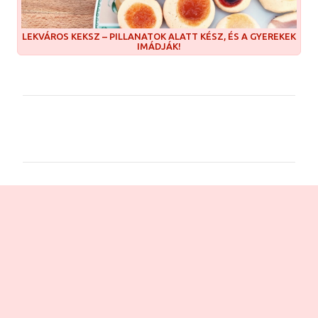
LEKVÁROS KEKSZ – PILLANATOK ALATT KÉSZ, ÉS A GYEREKEK
IMÁDJÁK!
M
e
g
j
e
g
y
z
é
s
e