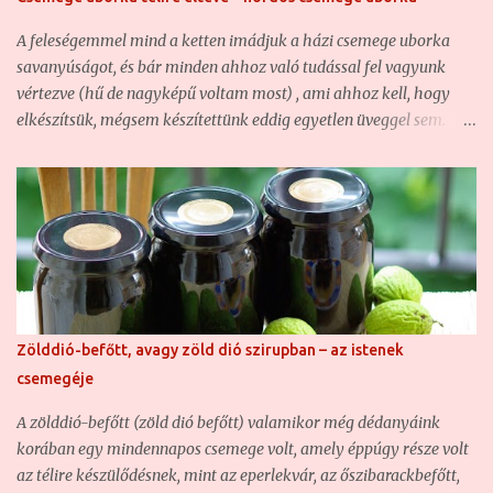
jól tudja, hogy én ennél ínyencebb vagyok. Szeretem a finom
ízeket, az illatos fűszereket, és a különleges, de ugyanakkor jól
A feleségemmel mind a ketten imádjuk a házi csemege uborka
eltalált recepteket. Hajlandó vagyok kísérletezni is, így sokszor
savanyúságot, és bár minden ahhoz való tudással fel vagyunk
itt-o...
vértezve (hű de nagyképű voltam most) , ami ahhoz kell, hogy
elkészítsük, mégsem készítettünk eddig egyetlen üveggel sem.
Hogy miért? Mert a fővárosban élünk, nincs saját kertünk, a
piacokon pedig 4-7 centis uborkákat beszerezni szinte lehetetlen,
mert a termelő egyszerűen nem szedi le, amíg ilyen pici, csak ha
nagyüzemi leadásra szánják. A piacon inkább a kovászolni való
nagyobbacska méret a jellemző, de az meg már túl "öreg"
csemege uborka savanyúságnak. Ezért ezt kénytelenek voltunk
eddig mindig készen venni. Idén azonban szerencsénk volt, mert
az anyósomék hoztak nekünk majdnem 22 kiló 4-7 centis
Zölddió-befőtt, avagy zöld dió szirupban – az istenek
csemege uborkát, ami ugyan kovászolni egyáltalán nem jó, de
csemegéje
ahhoz, hogy házi csemege uborka savanyúságot készítsünk
belőle a téli hónapokra, kiváló. Ezért elhatároztuk, hogy 2 kg
A zölddió-befőtt (zöld dió befőtt) valamikor még dédanyáink
kivételével (ezeket frissen történő elfogyasztásra szántuk) az
korában egy mindennapos csemege volt, amely éppúgy része volt
egészből h...
az télire készülődésnek, mint az eperlekvár, az őszibarackbefőtt,