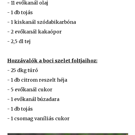
- 11 evőkanál olaj
- 1 db tojás
- 1 kiskanál szódabikarbóna
- 2 evőkanál kakaópor
- 2,5 dl tej
Hozzávalók a boci szelet foltjaihoz:
- 25 dkg túró
- 1 db citrom reszelt héja
- 5 evőkanál cukor
- 1 evőkanál búzadara
- 1 db tojás
- 1 csomag vaníliás cukor