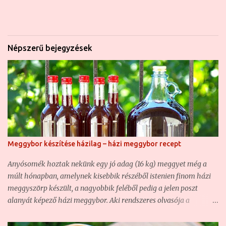
Népszerű bejegyzések
Meggybor készítése házilag – házi meggybor recept
Anyósomék hoztak nekünk egy jó adag (16 kg) meggyet még a
múlt hónapban, amelynek kisebbik részéből istenien finom házi
meggyszörp készült, a nagyobbik feléből pedig a jelen poszt
alanyát képező házi meggybor. Aki rendszeres olvasója a
blognak, az már bizonyára találkozott nem egy házi borunkkal ,
hiszen ha nem is túl sűrűn, de azért rendszeresen kísérletezgetünk