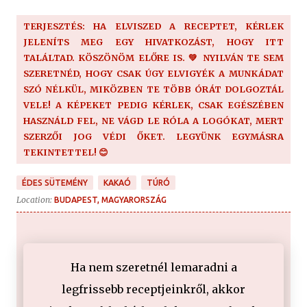
TERJESZTÉS: HA ELVISZED A RECEPTET, KÉRLEK
JELENÍTS MEG EGY HIVATKOZÁST, HOGY ITT
TALÁLTAD. KÖSZÖNÖM ELŐRE IS. 💚 NYILVÁN TE SEM
SZERETNÉD, HOGY CSAK ÚGY ELVIGYÉK A MUNKÁDAT
SZÓ NÉLKÜL, MIKÖZBEN TE TÖBB ÓRÁT DOLGOZTÁL
VELE! A KÉPEKET PEDIG KÉRLEK, CSAK EGÉSZÉBEN
HASZNÁLD FEL, NE VÁGD LE RÓLA A LOGÓKAT, MERT
SZERZŐI JOG VÉDI ŐKET. LEGYÜNK EGYMÁSRA
TEKINTETTEL! 😊
ÉDES SÜTEMÉNY
KAKAÓ
TÚRÓ
Location:
BUDAPEST, MAGYARORSZÁG
Ha nem szeretnél lemaradni a
legfrissebb receptjeinkről, akkor