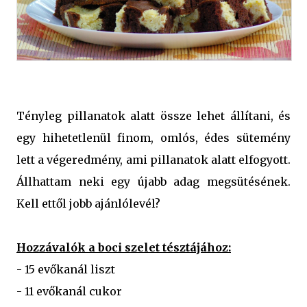
Tényleg pillanatok alatt össze lehet állítani, és
egy hihetetlenül finom, omlós, édes sütemény
lett a végeredmény, ami pillanatok alatt elfogyott.
Állhattam neki egy újabb adag megsütésének.
Kell ettől jobb ajánlólevél?
Hozzávalók a boci szelet tésztájához:
- 15 evőkanál liszt
- 11 evőkanál cukor