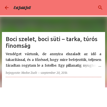
Ugrás a fő tartalomra
Ezt fald fel!
Boci szelet, boci süti – tarka, túrós
finomság
Vendéget vártunk, de annyira elszaladt az idő a
takarítással, és a főzéssel, hogy mire befejeztük, teljesen
fáradtan rogytam le a fotelbe. Egy pillanatig nyugton is
voltam. De nem hagyott nyugodni a gondolat, hogy sütni
bejegyezte:
Medve Zsolt
–
szeptember 20, 2014
kellene valamit, hiszen mégiscsak vendéget várunk! Az
interneten bóklászva kis idő után ráakadtam erre a sütire,
immár sokadjára. Eddig - valamiért - mindig kikerültem,
de ma erre esett a választásom. S hogy ez mennyire jó
ötlet volt! Tényleg pillanatok alatt össze lehet állítani, és
egy hihetetlenül finom, omlós, édes sütemény lett a