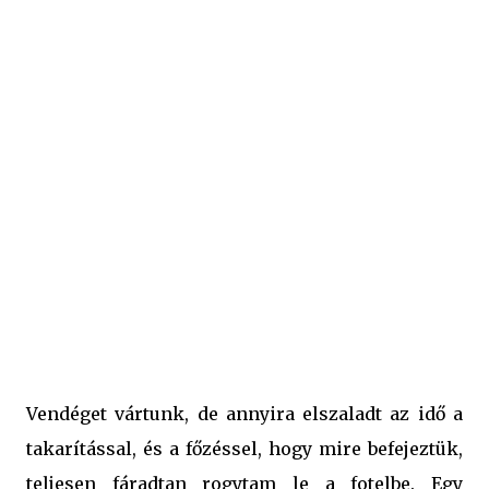
végeredmény, ami pillanatok alatt elfogyott. Állhattam
neki egy újabb adag megsütésének. Kell ettől jobb
ajánlólevél? Hozzávalók a boci szelet tésztájához: - 15
evőkanál liszt - 11 evőkanál cukor - 11 evőkanál olaj - 1 db
tojás - 1 kiskanál szódabikarbóna - 2 evőkanál kakaópor
- 2,5 dl tej Hozzávalók a boci szelet foltjaihoz: - 25 dkg
túró - 1 db citrom reszelt héja - 5 evőkan...
Vendéget vártunk, de annyira elszaladt az idő a
takarítással, és a főzéssel, hogy mire befejeztük,
teljesen fáradtan rogytam le a fotelbe. Egy