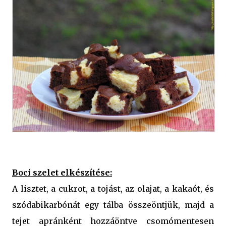
Boci szelet elkészítése:
A lisztet, a cukrot, a tojást, az olajat, a kakaót, és
szódabikarbónát egy tálba összeöntjük, majd a
tejet apránként hozzáöntve csomómentesen