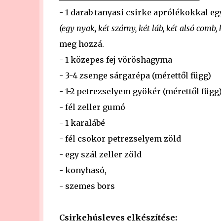
- 1 darab tanyasi csirke aprólékokkal eg
(egy nyak, két szárny, két láb, két alsó comb, 
meg hozzá.
- 1 közepes fej vöröshagyma
- 3-4 zsenge sárgarépa (mérettől függ)
- 1-2 petrezselyem gyökér (mérettől függ
- fél zeller gumó
- 1 karalábé
- fél csokor petrezselyem zöld
- egy szál zeller zöld
- konyhasó,
- szemes bors
Csirkehúsleves elkészítése: