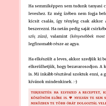
Ha semmiképpen sem tudunk tanyasi cs
leveshez. Ez még ízében nem fogja befol
kicsit csalás, így tényleg csak akkor
beszerezni. Ha netán pedig saját csirké
szív, zúza)
, valamint
(kényesebbek most 
legfinomabb része az agya.
Ha elkészült a leves, akkor szedjük ki be
elkerülhetjük, hogy bezavarosodjon. A k
is. Mi inkább tésztával szoktuk enni, a 
kívánok mindenkinek. :-)
TERJESZTÉS: HA ELVISZED A RECEPTET, 
KÖSZÖNÖM ELŐRE IS. 💚 NYILVÁN TE SEM 
MIKÖZBEN TE TÖBB ÓRÁT DOLGOZTÁL VELE!