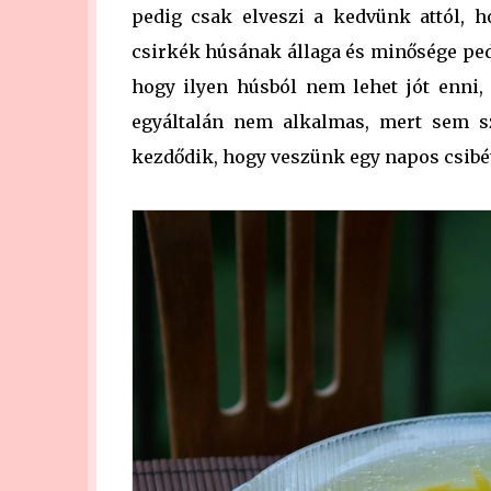
pedig csak elveszi a kedvünk attól, 
csirkék húsának állaga és minősége ped
hogy ilyen húsból nem lehet jót enni, 
egyáltalán nem alkalmas, mert sem sz
kezdődik, hogy veszünk egy napos csibét,