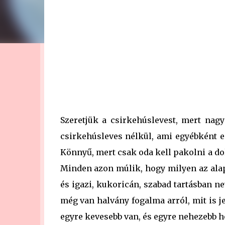
Szeretjük a csirkehúslevest, mert nag
csirkehúsleves nélkül, ami egyébként e
Könnyű, mert csak oda kell pakolni a dol
Minden azon múlik, hogy milyen az alap
és igazi, kukoricán, szabad tartásban ne
még van halvány fogalma arról, mit is je
egyre kevesebb van, és egyre nehezebb ho