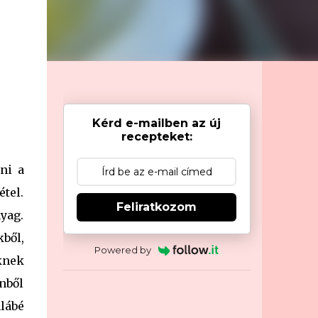
Kérd e-mailben az új
recepteket:
ni a
tel.
Feliratkozom
nyag.
ből,
Powered by
iknek
enből
alábé