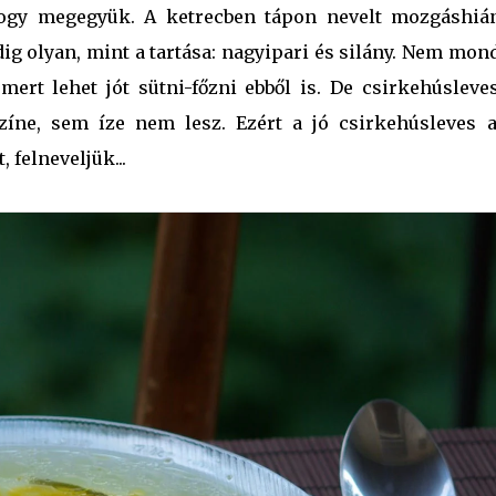
hogy megegyük. A ketrecben tápon nevelt mozgáshiá
ig olyan, mint a tartása: nagyipari és silány. Nem mon
mert lehet jót sütni-főzni ebből is. De csirkehúsleve
íne, sem íze nem lesz. Ezért a jó csirkehúsleves a
 felneveljük...