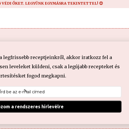
G VÉDI ŐKET. LEGYÜNK EGYMÁSRA TEKINTETTEL! 😊
legfrissebb receptjeinkről, akkor iratkozz fel a
en leveleket küldeni, csak a legújabb recepteket és
értesítésket fogod megkapni.
ozom a rendszeres hírlevélre