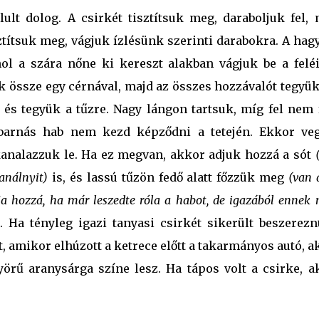
lt dolog. A csirkét tisztítsuk meg, daraboljuk fel, 
sztítsuk meg, vágjuk ízlésünk szerinti darabokra. A ha
l a szára nőne ki kereszt alakban vágjuk be a feléi
k össze egy cérnával, majd az összes hozzávalót tegyü
l, és tegyük a tűzre. Nagy lángon tartsuk, míg fel nem 
-barnás hab nem kezd képződni a tetején. Ekkor ve
 kanalazzuk le. Ha ez megvan, akkor adjuk hozzá a sót
kanálnyit)
is, és lassú tűzön fedő alatt főzzük meg
(van 
a hozzá, ha már leszedte róla a habot, de igazából ennek 
)
. Ha tényleg igazi tanyasi csirkét sikerült beszerezn
, amikor elhúzott a ketrece előtt a takarmányos autó, 
örű aranysárga színe lesz. Ha tápos volt a csirke, a