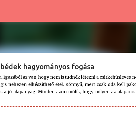
Ugrás a fő tartalomra
 ebédek hagyományos fogása
 Igazából az van, hogy nem is tudnék létezni a csirkehúsleves né
s nehezen elkészíthető étel. Könnyű, mert csak oda kell pako
os a jó alapanyag. Minden azon múlik, hogy milyen az alapanya
l, és igazi, kukoricán, szabad tartásban nevelkedett csirkéből 
 halvány fogalma arról, mit is jelent a szabadban szaladgál
, és egyre nehezebb hozzájutni. Az öreg sárgarépa kesernyés leh
tól, hogy megegyük. A ketrecben tápon nevelt mozgáshiányos cs
 a tartása: nagyipari és silány. Nem mondom, hogy ilyen húsbó
is. De csirkehúslevesnek egyáltalán nem alkalmas, mer...