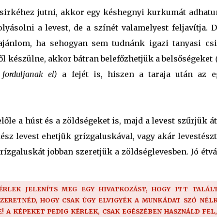
irkéhez jutni, akkor egy késhegnyi kurkumát adhatu
yásolni a levest, de a színét valamelyest feljavítja. 
 ajánlom, ha sehogyan sem tudnánk igazi tanyasi csi
ből készülne, akkor bátran belefőzhetjük a belsőségeket
forduljanak el)
a fejét is, hiszen a taraja után az e
lőle a húst és a zöldségeket is, majd a levest szűrjük át
ész levest ehetjük grízgaluskával, vagy akár levestész
grízgaluskát jobban szeretjük a zöldséglevesben. Jó étv
KÉRLEK JELENÍTS MEG EGY HIVATKOZÁST, HOGY ITT TALÁLT
SZERETNÉD, HOGY CSAK ÚGY ELVIGYÉK A MUNKÁDAT SZÓ NÉLK
 A KÉPEKET PEDIG KÉRLEK, CSAK EGÉSZÉBEN HASZNÁLD FEL,