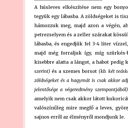
A húsleves elkészítése nem egy bonyolu
tegyük egy lábasba. A zöldségeket is ti
hámozzuk meg, majd azon a végén, aho
petrezselyem és a zeller szárakat kössü
lábasba, és engedjük fel 3-4 liter vízze
majd még forraljuk így, míg szürkés
kisebbre alatta a lángot, a habot pedig
szerint)
és a szemes borsot
(kb. két teás
zöldségeket és a hagymát is csak akkor adj
jelentősége a végeredmény szempontjából
amelyik nem csak akkor látott kukoricát
valószínűleg mire megfő a leves, gyöny
sajnos erről az élményről mondjunk le.