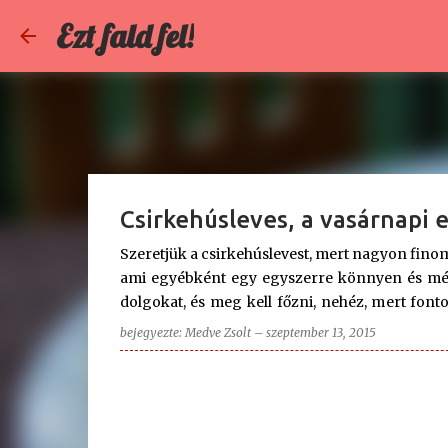
Ezt fald fel!
Csirkehúsleves, a vasárnapi
Szeretjük a csirkehúslevest, mert nagyon finom.
ami egyébként egy egyszerre könnyen és mégi
dolgokat, és meg kell főzni, nehéz, mert font
csirkehúslevest csak friss, zsenge zöldségekbő
bejegyezte:
Medve Zsolt
–
szeptember 13, 2015
főzni Abból a fajtából, amelyiknek még van
kapirgálni. Sajnos ilyenből egyre kevesebb van
fás karalábé pedig csak elveszi a kedvünk at
húsának állaga és minősége pedig olyan, mint
lehet jót enni, mert lehet jót sütni-főzni ebből 