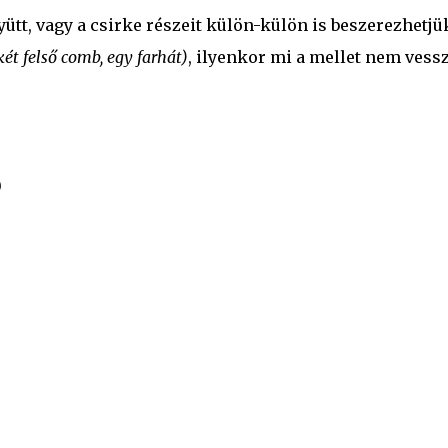
yütt, vagy a csirke részeit külön-külön is beszerezhetjü
két felső comb, egy farhát)
, ilyenkor mi a mellet nem vess
)