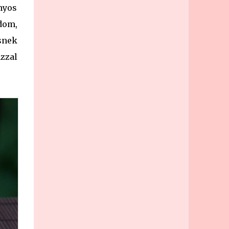
nyos
dom,
snek
zzal