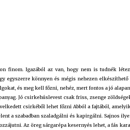
yon finom. Igazából az van, hogy nem is tudnék létez
gy egyszerre könnyen és mégis nehezen elkészíthető é
gokat, és meg kell főzni, nehéz, mert fontos a jó alapa
anyag. Jó csirkehúslevest csak friss, zsenge zöldségek
velkedett csirkéből lehet főzni Abból a fajtából, amely
lent a szabadban szaladgálni és kapirgálni. Sajnos ily
zzájutni. Az öreg sárgarépa kesernyés lehet, a fás kar