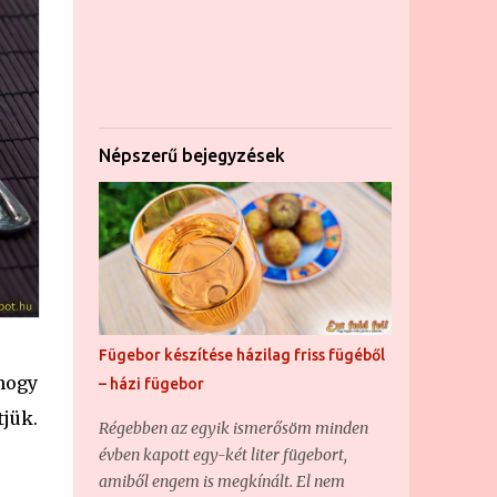
Népszerű bejegyzések
Fügebor készítése házilag friss fügéből
hogy
– házi fügebor
tjük.
Régebben az egyik ismerősöm minden
évben kapott egy-két liter fügebort,
amiből engem is megkínált. El nem