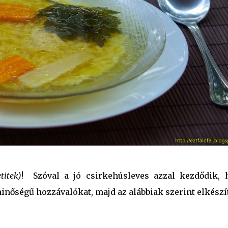
titek)
! Szóval a jó csirkehúsleves azzal kezdődik, 
inőségű hozzávalókat, majd az alábbiak szerint elkészí