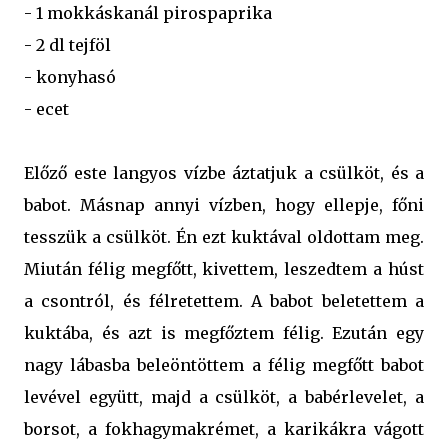
- 1 mokkáskanál pirospaprika
- 2 dl tejföl
- konyhasó
- ecet
Előző este langyos vízbe áztatjuk a csülköt, és a
babot. Másnap annyi vízben, hogy ellepje, főni
tesszük a csülköt. Én ezt kuktával oldottam meg.
Miután félig megfőtt, kivettem, leszedtem a húst
a csontról, és félretettem. A babot beletettem a
kuktába, és azt is megfőztem félig. Ezután egy
nagy lábasba beleöntöttem a félig megfőtt babot
levével együtt, majd a csülköt, a babérlevelet, a
borsot, a fokhagymakrémet, a karikákra vágott