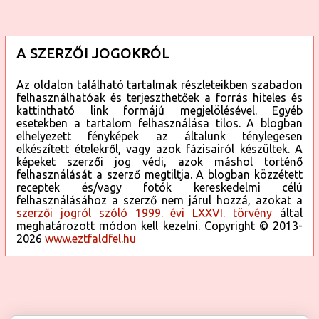
A SZERZŐI JOGOKRÓL
Az oldalon található tartalmak részleteikben szabadon
felhasználhatóak és terjeszthetőek a forrás hiteles és
kattintható link formájú megjelölésével. Egyéb
esetekben a tartalom felhasználása tilos. A blogban
elhelyezett fényképek az általunk ténylegesen
elkészített ételekről, vagy azok fázisairól készültek. A
képeket szerzői jog védi, azok máshol történő
felhasználását a szerző megtiltja. A blogban közzétett
receptek és/vagy fotók kereskedelmi célú
felhasználásához a szerző nem járul hozzá, azokat a
szerzői jogról szóló 1999. évi LXXVI. törvény
által
meghatározott módon kell kezelni. Copyright © 2013-
2026
www.eztfaldfel.hu