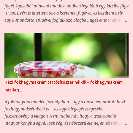
belőle a téli hónapokra, kiváló. Ezért elhatároztuk, hogy 2 kg
fügét. Igazából mindent imádok, amiben legalább egy kicsike füge
kivételével (ezeket frissen történő elfogyasztásra szántuk) az
is van. Ezért is ültettem tele a kertemet fügével, és kezdtem bele
egészből h...
egy kimondottan fügével foglalkozó blogba Fügés ember címmel.
Sajnos hazánkban a füge a konyhában éppen annyira nem
elterjedt jelenség, mint a házikertekben, ezért nagyon nehéz jó
fügés recepteket fellelni magyar háziasszonyok tollából. A
magyar weben keringő fügelikőrök is nagyjából mind ugyanazok.
Végy egy kis vodkát vagy pálinkát, dobálj bele fügét, önts bele
cukrot, hagyd állni, szűrd le, aztán kész is. A merészebbek talán
már fahéjat, vagy netán vaníliát is tesznek bele... Aki rendszeres
olvasója a feleségemmel közösen vezetett blogunknak, az viszont
Házi fokhagymakrém tartósítószer nélkül – fokhagymakrém
jól tudja, hogy én ennél ínyencebb vagyok. Szeretem a finom
házilag...
ízeket, az illatos fűszereket, és a különleges, de ugyanakkor jól
eltalált recepteket. Hajlandó vagyok kísérletezni is, így sokszor
A fokhagyma minden formájában – így a most bemutatott házi
itt-o...
fokhagymakrémként is – az egyik legegészségesebb
fűszernövény a világon. Nem hiába hát, hogy a tradicionális
magyar konyha egyik igen régi és népszerű eleme, ennél többet
talán csak a fűszerpaprikát használjuk. A fokhagymát számtalan