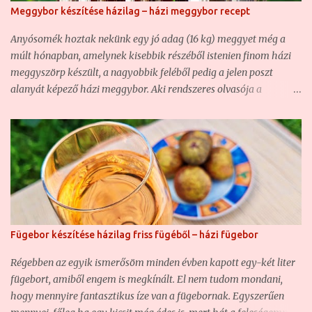
Meggybor készítése házilag – házi meggybor recept
Anyósomék hoztak nekünk egy jó adag (16 kg) meggyet még a
múlt hónapban, amelynek kisebbik részéből istenien finom házi
meggyszörp készült, a nagyobbik feléből pedig a jelen poszt
alanyát képező házi meggybor. Aki rendszeres olvasója a
blognak, az már bizonyára találkozott nem egy házi borunkkal ,
hiszen ha nem is túl sűrűn, de azért rendszeresen kísérletezgetünk
ezzel is. Olyannyira, hogy hasonló borunk már volt, csak éppen
vadgyümölcsből készült ( Vadcseresznye-sajmeggy házi bor –
csemegebor ) . Most szintén egy csemegebor volt a cél, mert sem
én, sem a feleségem nem szeretjük a száraz, savanyú borokat,
főképp nem, ha gyümölcsborról van szó. Ezért a mostani házi
meggyborunk is egy édes bor lett. Na nem sziruposan,
Fügebor készítése házilag friss fügéből – házi fügebor
szájösszeragadósan édes, de mindenképpen közelebb áll az
édeshez, mint a félédeshez. Ugyanakkor annyira finom lett, hogy
Régebben az egyik ismerősöm minden évben kapott egy-két liter
hiába több, mint tíz liter lett, nem fog sokáig tartani... Hozzávalók
fügebort, amiből engem is megkínált. El nem tudom mondani,
a házi meggyborhoz: - 10 kg meggy - 3+2 liter víz - 2+1 kg
hogy mennyire fantasztikus íze van a fügebornak. Egyszerűen
kristályc...