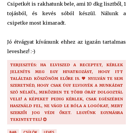
Csipetkét is rakhatunk bele, ami 10 dkg lisztből, 1
tojásból, és kevés sóból készül. Nálunk a
csipetke most kimaradt.
Jó étvágyat kívánunk ehhez az igazán tartalmas
leveshez! :-)
TERJESZTÉS: HA ELVISZED A RECEPTET, KÉRLEK
JELENÍTS MEG EGY HIVATKOZÁST, HOGY ITT
TALÁLTAD. KÖSZÖNÖM ELŐRE IS. 💚 NYILVÁN TE SEM
SZERETNÉD, HOGY CSAK ÚGY ELVIGYÉK A MUNKÁDAT
SZÓ NÉLKÜL, MIKÖZBEN TE TÖBB ÓRÁT DOLGOZTÁL
VELE! A KÉPEKET PEDIG KÉRLEK, CSAK EGÉSZÉBEN
HASZNÁLD FEL, NE VÁGD LE RÓLA A LOGÓKAT, MERT
SZERZŐI JOG VÉDI ŐKET. LEGYÜNK EGYMÁSRA
TEKINTETTEL! 😊
BAB
CSÜLÖK
LEVES