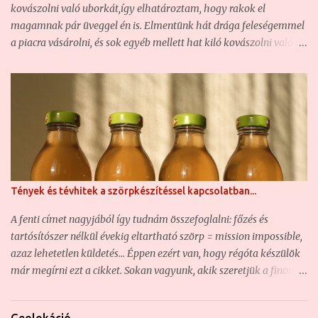
boltokban igen csak drága, ha egyáltalán kapható (280-300
kovászolni való uborkát,így elhatároztam, hogy rakok el
gramm/üveg = közel 1800 forint) ... Zöld dió, a ...
magamnak pár üveggel én is. Elmentünk hát drága feleségemmel
a piacra vásárolni, és sok egyéb mellett hat kiló kovászolni való
uborkát is vettünk. Természetesen amennyire ez lehetséges,
őstermelőktől vásárolunk. Így volt ez ma is. A Fehérvári úti piac
első emeletén az egyik bácsikánál olyan friss kovászolni való
uborkát találtunk, hogy azt nem is reméltük. Az uborkák végén
még ott fityegett az elszáradt virág rész, az uborka illat érezhető
volt már fél méterről is, és amikor megfogtam, éreztem, hogy
még szúr. Igen, aki nem tudja, annak elárulom: a kovászolni való
uborkát aprócska szőrök borítják. Amikor még friss az uborka,
Tények és tévhitek a szörpkészítéssel kapcsolatban...
akkor ez még enyhén szúrja az ember kezét. A sokszor
átpakolászott, innen oda, onnan ide szállított uborkáról ez már
A fenti címet nagyjából így tudnám összefoglalni: főzés és
lekopik, és nem szúr. Na általában a piacon kapható uborka már
tartósítószer nélkül évekig eltartható szörp = mission impossible,
ebben az öregedési fázisban leledzik. :-) Szóval, elindu...
azaz lehetetlen küldetés... Éppen ezért van, hogy régóta készülök
már megírni ezt a cikket. Sokan vagyunk, akik szeretjük a finom
szörpöket , és valószínűleg a népszerűségüknek köszönhető, hogy
az interneten található gasztroblogokban is igen sűrű vendégek a