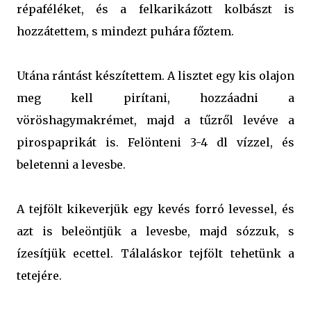
répaféléket, és a felkarikázott kolbászt is
hozzátettem, s mindezt puhára főztem.
Utána rántást készítettem. A lisztet egy kis olajon
meg kell pirítani, hozzáadni a
vöröshagymakrémet, majd a tűzről levéve a
pirospaprikát is. Felönteni 3-4 dl vízzel, és
beletenni a levesbe.
A tejfölt kikeverjük egy kevés forró levessel, és
azt is beleöntjük a levesbe, majd sózzuk, s
ízesítjük ecettel. Tálaláskor tejfölt tehetünk a
tetejére.