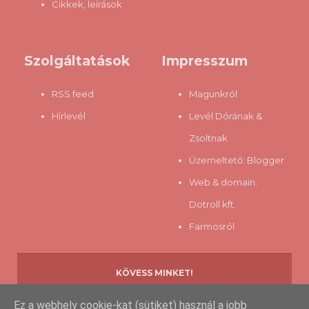
Cikkek, leírások
Szolgáltatások
Impresszum
RSS feed
Magunkról
Hírlevél
Levél Dórának &
Zsoltnak
Üzemeltető:
Blogger
Web & domain:
Dotroll kft.
Farmosról
KÖVESS MINKET!
Ez a webhely cookie-kat (sütiket) használ a jobb