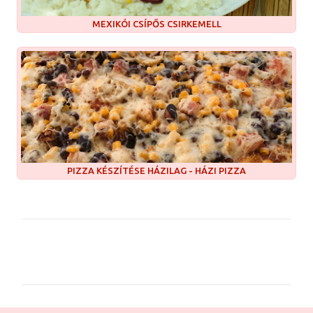
MEXIKÓI CSÍPŐS CSIRKEMELL
PIZZA KÉSZÍTÉSE HÁZILAG - HÁZI PIZZA
M
e
g
j