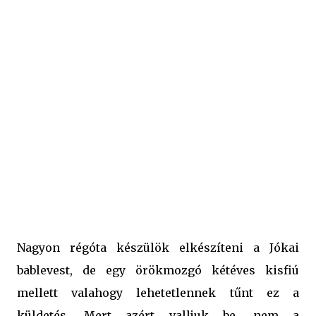
gyerekei vannak, annak talán sikerül két óra alatt
megfőznie ezt az - amúgy - nagyon ízletes, bőséges
levest. :-) Aki pedig szereti a húst hússal enni, annak ez a
tökéletes leves, mert ebben aztán van hús rendesen. :-)
Hozzávalók a jókai bableveshez: - 1 kg füstölt
sertéscsülök - 30 dkg tarkabab - 10 dkg paprikás füstölt
kolbász - 15 dkg fehérrépa - 15 dkg sárgarépa - 2 ...
Nagyon régóta készülök elkészíteni a Jókai
bablevest, de egy örökmozgó kétéves kisfiú
mellett valahogy lehetetlennek tűnt ez a
küldetés. Mert azért valljuk be, nem a