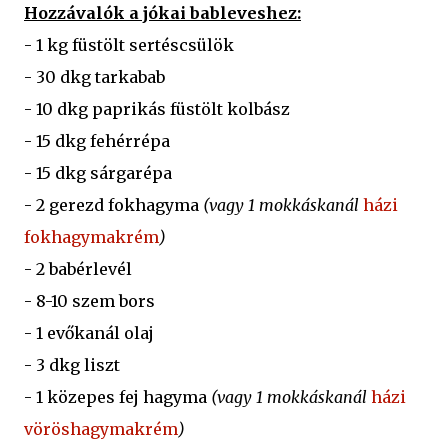
Hozzávalók a jókai bableveshez:
- 1 kg füstölt sertéscsülök
- 30 dkg tarkabab
- 10 dkg paprikás füstölt kolbász
- 15 dkg fehérrépa
- 15 dkg sárgarépa
- 2 gerezd fokhagyma
(vagy 1 mokkáskanál
házi
fokhagymakrém
)
- 2 babérlevél
- 8-10 szem bors
- 1 evőkanál olaj
- 3 dkg liszt
- 1 közepes fej hagyma
(vagy 1 mokkáskanál
házi
vöröshagymakrém
)