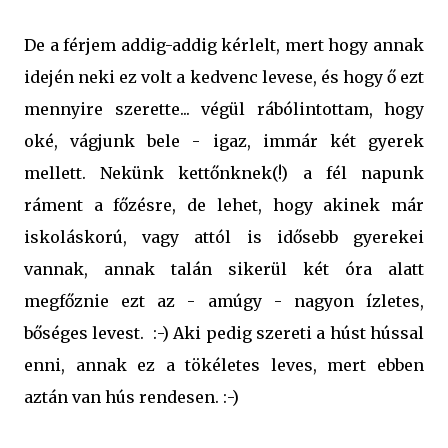
De a férjem addig-addig kérlelt, mert hogy annak
idején neki ez volt a kedvenc levese, és hogy ő ezt
mennyire szerette... végül rábólintottam, hogy
oké, vágjunk bele - igaz, immár két gyerek
mellett. Nekünk kettőnknek(!) a fél napunk
ráment a főzésre, de lehet, hogy akinek már
iskoláskorú, vagy attól is idősebb gyerekei
vannak, annak talán sikerül két óra alatt
megfőznie ezt az - amúgy - nagyon ízletes,
bőséges levest. :-) Aki pedig szereti a húst hússal
enni, annak ez a tökéletes leves, mert ebben
aztán van hús rendesen. :-)