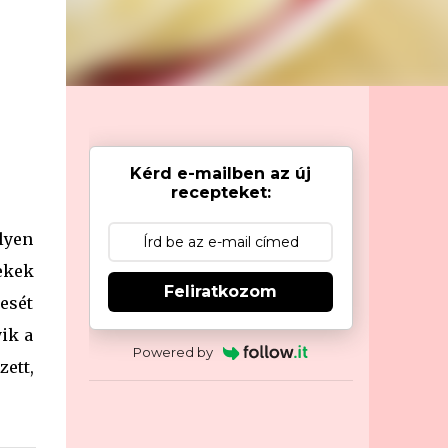
Kérd e-mailben az új
recepteket:
ilyen
ekek
Feliratkozom
esét
yik a
Powered by
ett,