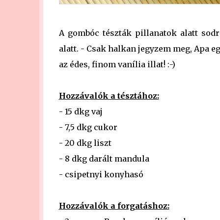
A gombóc tészták pillanatok alatt sod
alatt. - Csak halkan jegyzem meg, Apa e
az édes, finom vanília illat! :-)
Hozzávalók a tésztához:
- 15 dkg vaj
- 7,5 dkg cukor
- 20 dkg liszt
- 8 dkg darált mandula
- csipetnyi konyhasó
Hozzávalók a forgatáshoz: