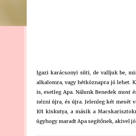
Igazi karácsonyi süti, de valljuk be, m
alkalomra, vagy hétköznapra jó lehet. 
is, esetleg Apa. Nálunk Benedek most é
nézni újra, és újra. Jelenleg két mesét
101 kiskutya, a másik a Macskarisztokr
úgyhogy maradt Apa segítőnek, akivel jól