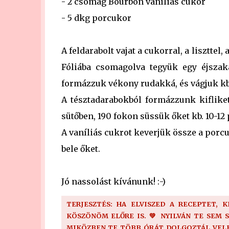
- 2 csomag Bourbon vaníliás cukor
- 5 dkg porcukor
A feldarabolt vajat a cukorral, a liszttel
Fóliába csomagolva tegyük egy éjszak
formázzuk vékony rudakká, és vágjuk kb
A tésztadarabokból formázzunk kifliket,
sütőben, 190 fokon süssük őket kb. 10-12 
A vaníliás cukrot keverjük össze a porc
bele őket.
Jó nassolást kívánunk! :-)
TERJESZTÉS: HA ELVISZED A RECEPTET, 
KÖSZÖNÖM ELŐRE IS. 💚 NYILVÁN TE SEM 
MIKÖZBEN TE TÖBB ÓRÁT DOLGOZTÁL VELE!