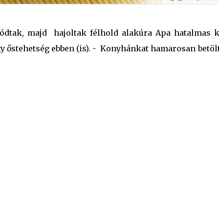
ródtak, majd hajoltak félhold alakúra Apa hatalmas k
gy őstehetség ebben (is). - Konyhánkat hamarosan betöl