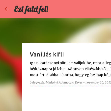
Ezt fald fel!
Vaníliás kifli
Igazi karácsonyi süti, de valljuk be, mint a 
hétköznapra jó lehet. Könnyen elkészíthető, a
most ért el abba a korba, hogy egész nap képe
kénytelenek felváltva bekapcsolni neki, az egyi
bejegyezte:
Medvéné Adamóczki Dóra
–
november 20, 201
rajtuk. Most is mesét nézett, úgyhogy maradt 
tészták pillanatok alatt sodródtak, majd hajo
meg, Apa egy őstehetség ebben (is). - Konyhánka
tésztához: - 15 dkg vaj - 7,5 dkg cukor - 20 
forgatáshoz: - 2 csomag Bourbon vaníliás cukor