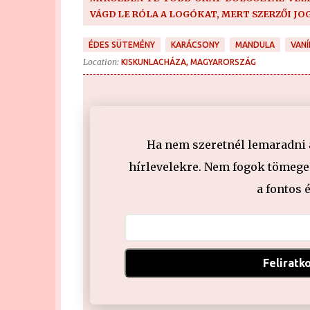
VÁGD LE RÓLA A LOGÓKAT, MERT SZERZŐI JO
ÉDES SÜTEMÉNY
KARÁCSONY
MANDULA
VANÍ
Location:
KISKUNLACHÁZA, MAGYARORSZÁG
Ha nem szeretnél lemaradni a 
hírlevelekre. Nem fogok tömeges
a fontos 
Feliratk