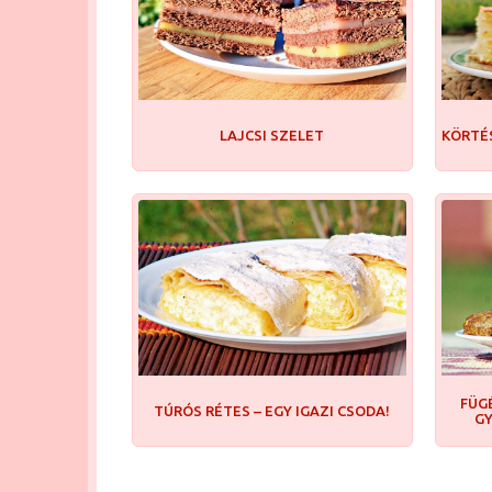
LAJCSI SZELET
KÖRTÉ
FÜG
TÚRÓS RÉTES – EGY IGAZI CSODA!
GY