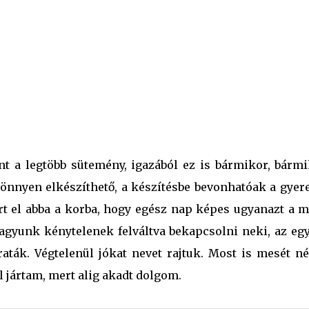
int a legtöbb sütemény, igazából ez is bármikor, bárm
Könnyen elkészíthető, a készítésbe bevonhatóak a gyer
rt el abba a korba, hogy egész nap képes ugyanazt a m
 vagyunk kénytelenek felváltva bekapcsolni neki, az eg
aták. Végtelenül jókat nevet rajtuk. Most is mesét néz
 jártam, mert alig akadt dolgom.