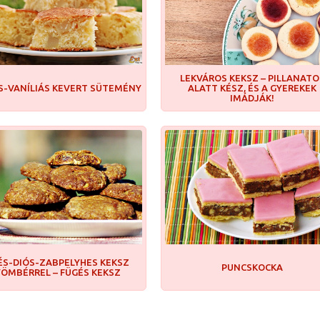
LEKVÁROS KEKSZ – PILLANATO
S-VANÍLIÁS KEVERT SÜTEMÉNY
ALATT KÉSZ, ÉS A GYEREKEK
IMÁDJÁK!
ÉS-DIÓS-ZABPELYHES KEKSZ
PUNCSKOCKA
ÖMBÉRREL – FÜGÉS KEKSZ