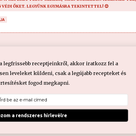
G VÉDI ŐKET. LEGYÜNK EGYMÁSRA TEKINTETTEL! 😊
LIA
legfrissebb receptjeinkről, akkor iratkozz fel a
en leveleket küldeni, csak a legújabb recepteket és
értesítésket fogod megkapni.
ozom a rendszeres hírlevélre