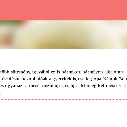
Ugrás a fő tartalomra
legtöbb sütemény, igazából ez is bármikor, bármilyen alkalomra,
 készítésbe bevonhatóak a gyerekek is, esetleg Apa. Nálunk Be
s ugyanazt a mesét nézni újra, és újra. Jelenleg két mesét va
k a 101 kiskutya, a másik a Macskarisztokraták. Végtelenül jókat 
6
Apa segítőnek, akivel jól jártam, mert alig akadt dolgom. A g
ltak félhold alakúra Apa hatalmas kezei alatt. - Csak halkan je
t hamarosan betöltötte az édes, finom vanília illat! :-) Hozzáva
dkg liszt - 8 dkg darált mandula - csipetnyi konyhasó Hozzáva
 - 5 dkg porcuk...