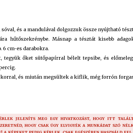
, a sóval, és a mandulával dolgozzuk össze nyújtható tész
ára hűtőszekrénybe. Másnap a tésztát kisebb adago
. 6 cm-es darabokra.
 tegyük őket sütőpapírral bélelt tepsibe, és előmeleg
percig.
ukorral, és miután megsültek a kiflik, még forrón forg
KÉRLEK JELENÍTS MEG EGY HIVATKOZÁST, HOGY ITT TALÁLT
SZERETNÉD, HOGY CSAK ÚGY ELVIGYÉK A MUNKÁDAT SZÓ NÉLK
 A KÉPEKET PEDIG KÉRLEK, CSAK EGÉSZÉBEN HASZNÁLD FEL,