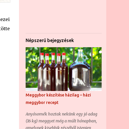
ezei
tötte
Népszerű bejegyzések
Meggybor készítése házilag – házi
meggybor recept
Anyósomék hoztak nekünk egy jó adag
(16 kg) meggyet még a múlt hónapban,
amelynek kisebbik részéből istenien