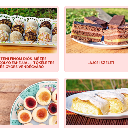
STENI FINOM DIÓS-MÉZES
GOLYÓ FAHÉJJAL – TÖKÉLETES
LAJCSI SZELET
ÉS GYORS VENDÉGVÁRÓ