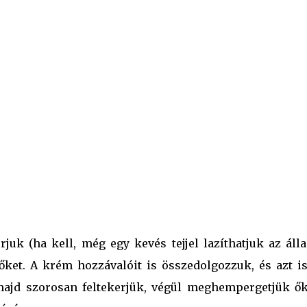
uk (ha kell, még egy kevés tejjel lazíthatjuk az állag
 őket. A krém hozzávalóit is összedolgozzuk, és azt is
majd szorosan feltekerjük, végül meghempergetjük ők