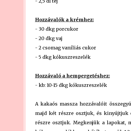
- 2,5 dl tej
Hozzávalók a krémhez:
- 30 dkg porcukor
- 20 dkg vaj
- 2 csomag vaníliás cukor
- 5 dkg kókuszreszelék
Hozzávaló a hempergetéshez:
- kb: 10-15 dkg kókuszreszelék
A kakaós massza hozzávalóit összegyúrj
majd két részre osztjuk, és kinyújtjuk
részre osztjuk. Megkenjük a lapokat, 