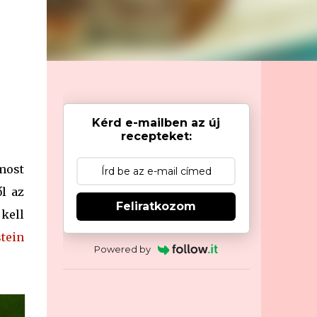
Kérd e-mailben az új
recepteket:
most
l az
Feliratkozom
kell
tein
Powered by