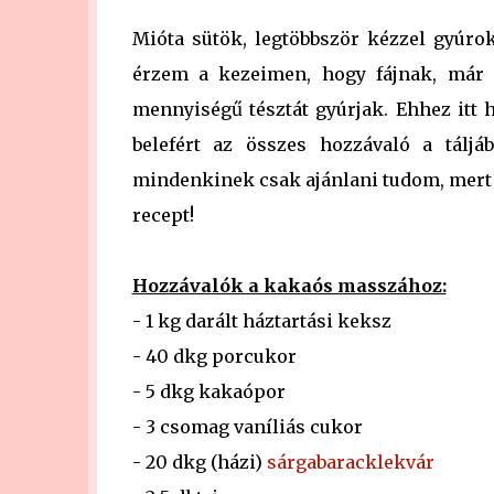
Mióta sütök, legtöbbször kézzel gyúrok
érzem a kezeimen, hogy fájnak, már 
mennyiségű tésztát gyúrjak. Ehhez itt
belefért az összes hozzávaló a táljá
mindenkinek csak ajánlani tudom, mert ne
recept!
Hozzávalók a kakaós masszához:
- 1 kg darált háztartási keksz
- 40 dkg porcukor
- 5 dkg kakaópor
- 3 csomag vaníliás cukor
- 20 dkg (házi)
sárgabaracklekvár