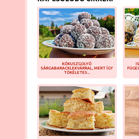
KÓKUSZGOLYÓ
I
SÁRGABARACKLEKVÁRRAL, MERT ÍGY
FÜGE
TÖKÉLETES...