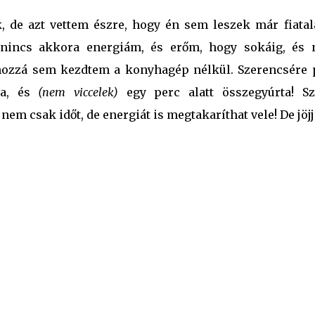
, de azt vettem észre, hogy én sem leszek már fiatalab
nincs akkora energiám, és erőm, hogy sokáig, és 
 hozzá sem kezdtem a konyhagép nélkül. Szerencsére 
ba, és
(nem viccelek)
egy perc alatt összegyúrta! Sz
m csak időt, de energiát is megtakaríthat vele! De jöj