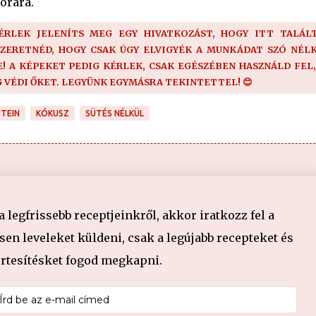
órára.
KÉRLEK JELENÍTS MEG EGY HIVATKOZÁST, HOGY ITT TALÁLT
SZERETNÉD, HOGY CSAK ÚGY ELVIGYÉK A MUNKÁDAT SZÓ NÉLK
 A KÉPEKET PEDIG KÉRLEK, CSAK EGÉSZÉBEN HASZNÁLD FEL,
G VÉDI ŐKET. LEGYÜNK EGYMÁSRA TEKINTETTEL! 😊
TEIN
KÓKUSZ
SÜTÉS NÉLKÜL
legfrissebb receptjeinkről, akkor iratkozz fel a
en leveleket küldeni, csak a legújabb recepteket és
értesítésket fogod megkapni.