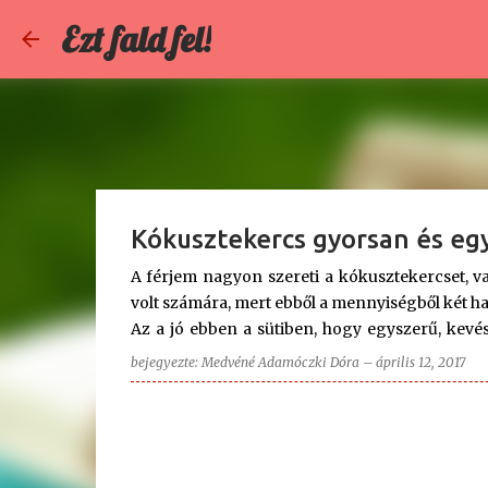
Ezt fald fel!
Kókusztekercs gyorsan és eg
A férjem nagyon szereti a kókusztekercset, 
volt számára, mert ebből a mennyiségből két hat
Az a jó ebben a sütiben, hogy egyszerű, kevé
szükséges volt az elkészítéséhez, az a Klarstei
bejegyezte:
Medvéné Adamóczki Dóra
–
április 12, 2017
hogy én sem leszek már fiatalabb... érzem a
sokáig, és nagy mennyiségű tésztát gyúrjak.
belefért az összes hozzávaló a táljába, és (
ajánlani tudom, mert nem csak időt, de energ
masszához: - 1 kg darált háztartási keksz - 40 