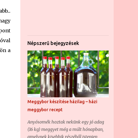
b...
nagy
pont
óval
Népszerű bejegyzések
jön a
Meggybor készítése házilag – házi
meggybor recept
Anyósomék hoztak nekünk egy jó adag
(16 kg) meggyet még a múlt hónapban,
amelynek kisebbik részéből istenien