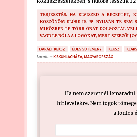
kókuszreszelékben, s hűtőbe tesszük 1-2 
TERJESZTÉS: HA ELVISZED A RECEPTET, 
KÖSZÖNÖM ELŐRE IS. 💚 NYILVÁN TE SEM 
MIKÖZBEN TE TÖBB ÓRÁT DOLGOZTÁL VELE!
VÁGD LE RÓLA A LOGÓKAT, MERT SZERZŐI JO
DARÁLT KEKSZ
ÉDES SÜTEMÉNY
KEKSZ
KLARS
Location:
KISKUNLACHÁZA, MAGYARORSZÁG
Ha nem szeretnél lemaradni a 
hírlevelekre. Nem fogok tömeges
a fontos 