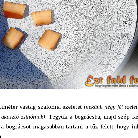
ntiméter vastag szalonna szeletet
(nekünk négy fél szelet 
 akasztó zsinórnak)
. Tegyük a bográcsba, majd szép la
a bográcsot magasabban tartani a tűz felett, hogy in
.