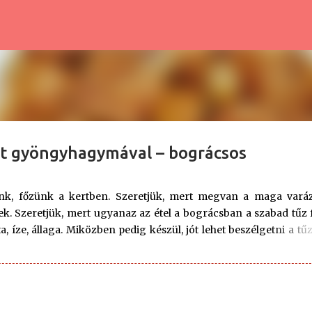
Ugrás a fő tartalomra
lt gyöngyhagymával – bográcsos
ünk, főzünk a kertben. Szeretjük, mert megvan a maga vará
k. Szeretjük, mert ugyanaz az étel a bográcsban a szabad tűz f
, íze, állaga. Miközben pedig készül, jót lehet beszélgetni a tű
éppen az árnyékba húzódva. Szeretünk kint főzni, ezért amikor
örköltet főztünk, de egy kicsit másképp, mintha odabent készült vo
akteresebb, kicsit másabb, de így is rendkívül finom... Hozzáva
(zsír) szalonna 3 kg sertéshús (comb, tarja) 4 fej vöröshagym