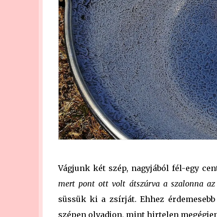
Vágjunk két szép, nagyjából fél-egy ce
mert pont ott volt átszúrva a szalonna az
süssük ki a zsírját. Ehhez érdemesebb 
szépen olvadjon, mint hirtelen megégjen