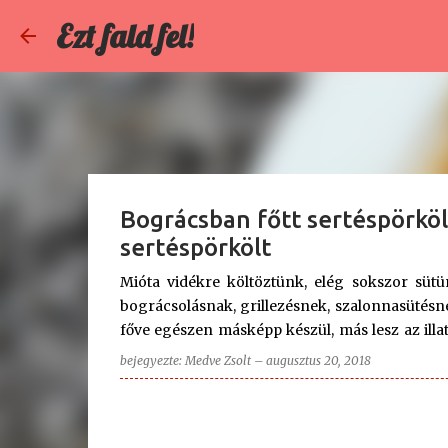
Ezt fald fel!
Bográcsban főtt sertéspörkö
sertéspörkölt
Mióta vidékre költöztünk, elég sokszor süt
bográcsolásnak, grillezésnek, szalonnasütésne
főve egészen másképp készül, más lesz az illata
mellett egy sörrel, üdítővel a kézben, vagy 
bejegyezte:
Medve Zsolt
–
augusztus 20, 2018
tehetjük, élünk a lehetőséggel. Ezúttal sertésp
tűzhely mellett. Kicsit füstösebb, kicsit kar
bográcsos sertéspörkölthöz: 2 szelet füstölt 