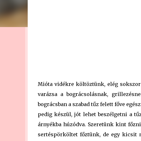
gerezd fokhagyma 3-4 db paradicsom 2 db pap
bors őrölt kömény Bográcsos sertéspörkölt elké
Mióta vidékre költöztünk, elég sokszor
varázsa a bográcsolásnak, grillezésn
bográcsban a szabad tűz felett főve egés
pedig készül, jót lehet beszélgetni a t
árnyékba húzódva. Szeretünk kint főzni,
sertéspörköltet főztünk, de egy kicsit