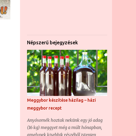
Népszerű bejegyzések
Meggybor készítése házilag – házi
meggybor recept
Anyósomék hoztak nekünk egy jó adag
(16 kg) meggyet még a múlt hónapban,
amelynek kisebbik részéből istenien