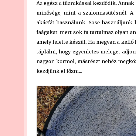
Az egész a tűzrakással kezdődik. Annak 
minősége, mint a szalonnasütésnél. A
akácfát használunk. Sose használjunk k
faágakat, mert sok fa tartalmaz olyan an
amely felette készül. Ha megvan a kellő 
táplálni, hogy egyenletes meleget adjo
nagyon kormol, másrészt nehéz megközel
kezdjünk el főzni...