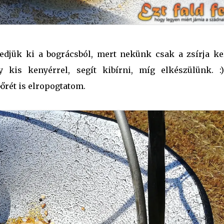
edjük ki a bográcsból, mert nekünk csak a zsírja kel
y kis kenyérrel, segít kibírni, míg elkészülünk. :
őrét is elropogtatom.