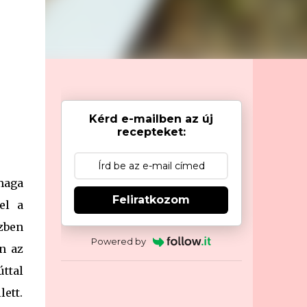
őrölt
Kérd e-mailben az új
recepteket:
maga
Feliratkozom
el a
özben
Powered by
en az
úttal
ett.