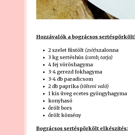
Hozzávalók a bográcsos sertéspörkölt
2 szelet füstölt
(zsír)
szalonna
3 kg sertéshús
(comb, tarja)
4 fej vöröshagyma
3-4 gerezd fokhagyma
3-4 db paradicsom
2 db paprika
(tölteni való)
1 kis üveg ecetes gyöngyhagyma
konyhasó
őrölt bors
őrölt kömény
Bográcsos sertéspörkölt elkészítés: