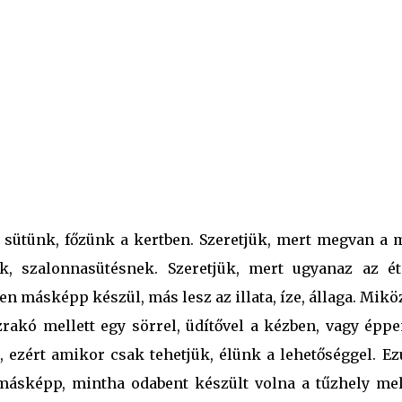
rika (tölteni való) 1 kis üveg ecetes gyöngyhagyma konyhasó 
szítés: Az egész a tűzrakással kezdődik. Annak...
 sütünk, főzünk a kertben. Szeretjük, mert megvan a 
ek, szalonnasütésnek. Szeretjük, mert ugyanaz az ét
zen másképp készül, más lesz az illata, íze, állaga. Mik
űzrakó mellett egy sörrel, üdítővel a kézben, vagy épp
 ezért amikor csak tehetjük, élünk a lehetőséggel. Ez
 másképp, mintha odabent készült volna a tűzhely mell