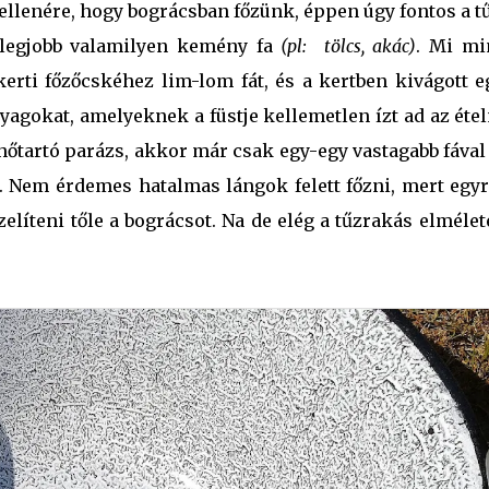
ellenére, hogy bográcsban főzünk, éppen úgy fontos a t
 legjobb valamilyen kemény fa
(pl: tölcs, akác)
. Mi mi
erti főzőcskéhez lim-lom fát, és a kertben kivágott e
yagokat, amelyeknek a füstje kellemetlen ízt ad az éte
hőtartó parázs, akkor már csak egy-egy vastagabb fával
n. Nem érdemes hatalmas lángok felett főzni, mert egyr
íteni tőle a bográcsot. Na de elég a tűzrakás elméleté