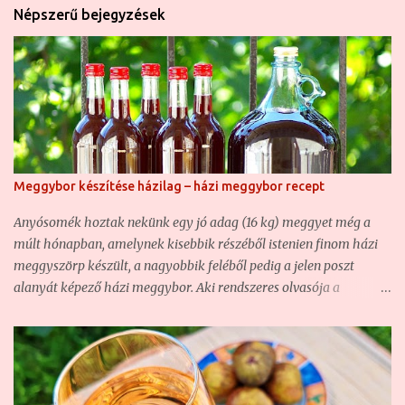
Népszerű bejegyzések
Meggybor készítése házilag – házi meggybor recept
Anyósomék hoztak nekünk egy jó adag (16 kg) meggyet még a
múlt hónapban, amelynek kisebbik részéből istenien finom házi
meggyszörp készült, a nagyobbik feléből pedig a jelen poszt
alanyát képező házi meggybor. Aki rendszeres olvasója a
blognak, az már bizonyára találkozott nem egy házi borunkkal ,
hiszen ha nem is túl sűrűn, de azért rendszeresen kísérletezgetünk
ezzel is. Olyannyira, hogy hasonló borunk már volt, csak éppen
vadgyümölcsből készült ( Vadcseresznye-sajmeggy házi bor –
csemegebor ) . Most szintén egy csemegebor volt a cél, mert sem