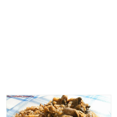
a hajdinát választottam, ami nem túl régóta része a
táplálkozásunknak. Nagyjából egy éve találkoztunk vele
először, amikor a feleségem legjobb barátnője és párja
ajándékoztak nekünk egy csomaggal, hogy próbáljuk ki.
Nekem azonnal megtetszett az íze, ahogy megkóstoltam.
Elkészítési módja nagyon hasonlatos a tarhonyáéhoz, az
íze azonban egészen más... A hajdináról: "...A hajdina
rendkívül értékes élelmiszer, a szénhidrát-, a fehérje-, az
ásványi...