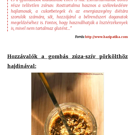
része telítetlen zsírsav. Rosttartalma hasznos a székrekedésre
hajlamosak, a cukorbetegek és az energiaszegény diétára
szorulók számára, sőt, hozzájárul a bélrendszeri daganatok
megelőzéséhez is. Fontos, hogy használhatják a lisztérzékenyek
is, mivel nem tartalmaz glutént..."
Forrás:
http://www.hazipatika.com
Hozzávalók a gombás zúza-szív pörkölthöz
hajdinával: