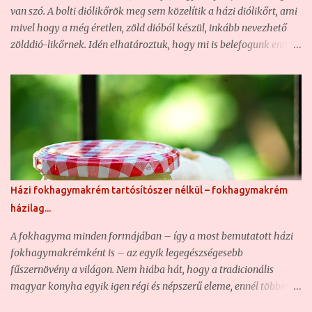
bornak való fügém most sem sok van, de szerencsére az egyik
van szó. A bolti diólikőrök meg sem közelítik a házi diólikőrt, ami
kedves szomszédnak sokkal több van,...
mivel hogy a még éretlen, zöld dióból készül, inkább nevezhető
zölddió-likőrnek. Idén elhatároztuk, hogy mi is belefogunk ennek
az istenien finom italnak az elkészítésébe, ami egyébiránt egyben
gyógyital is, ahogy Zilahay Ágnes már régen (1892) megírta,
kitűnő gyomorerősítő is... Zilahy Ágnes - Valódi magyar
szakácskönyv (1892): Egy 3 literes bőszáju üvegbe tegyünk
karikára vágott 20 gyenge zöld diót, 20 szem szegfüszeget, két
darab fahéjat és fél kiló czukrot. Ezeket kevés vizzel felfőzve,
öntsük az üvegbe és töltsük tele az üveget seprő, vagy
törkölypálinkával. Az üvegeket időnként rázzuk fel. Pár hét alatt
Házi fokhagymakrém tartósítószer nélkül – fokhagymakrém
össze érik; gyomor fájdalom ellen igen hathatós gyógyszer. Mi
házilag...
most ezt az alapreceptet bővítettük ki egy kicsit fűszerekkel, és
cukorral, hogy ne diópálinka, hanem diólikőr legyen belőle. Az
A fokhagyma minden formájában – így a most bemutatott házi
arányokon mindenki módosítson magának nyugodta...
fokhagymakrémként is – az egyik legegészségesebb
fűszernövény a világon. Nem hiába hát, hogy a tradicionális
magyar konyha egyik igen régi és népszerű eleme, ennél többet
talán csak a fűszerpaprikát használjuk. A fokhagymát számtalan