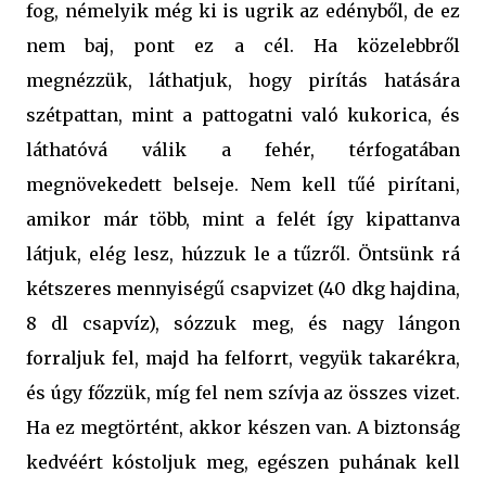
fog, némelyik még ki is ugrik az edényből, de ez
nem baj, pont ez a cél. Ha közelebbről
megnézzük, láthatjuk, hogy pirítás hatására
szétpattan, mint a pattogatni való kukorica, és
láthatóvá válik a fehér, térfogatában
megnövekedett belseje. Nem kell tűé pirítani,
amikor már több, mint a felét így kipattanva
látjuk, elég lesz, húzzuk le a tűzről. Öntsünk rá
kétszeres mennyiségű csapvizet (40 dkg hajdina,
8 dl csapvíz), sózzuk meg, és nagy lángon
forraljuk fel, majd ha felforrt, vegyük takarékra,
és úgy főzzük, míg fel nem szívja az összes vizet.
Ha ez megtörtént, akkor készen van. A biztonság
kedvéért kóstoljuk meg, egészen puhának kell