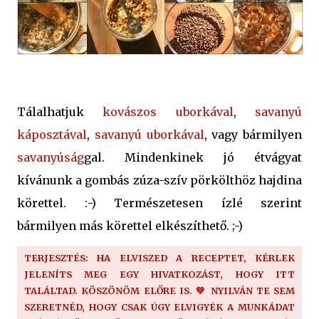
Tálalhatjuk
kovászos uborkával
,
savanyú
káposztával
,
savanyú uborkával
, vagy bármilyen
savanyúság
gal. Mindenkinek jó étvágyat
kívánunk a gombás zúza-szív pörkölthöz hajdina
körettel. :-) Természetesen ízlé szerint
bármilyen más körettel elkészíthető. ;-)
TERJESZTÉS: HA ELVISZED A RECEPTET, KÉRLEK
JELENÍTS MEG EGY HIVATKOZÁST, HOGY ITT
TALÁLTAD. KÖSZÖNÖM ELŐRE IS. 💚 NYILVÁN TE SEM
SZERETNÉD, HOGY CSAK ÚGY ELVIGYÉK A MUNKÁDAT