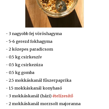
- 3 nagyobb fej vöröshagyma
- 5-6 gerezd fokhagyma
- 2 közepes paradicsom
- 0.5 kg csirkeszív
- 0.5 kg csirkezúza
- 0.5 kg gomba
- 2.5 mokkáskanál fűszerpaprika
- 1.5 mokkáskanál konyhasó
- 3 mokkáskanál (házi)
ételízesítő
- 2 mokkáskanál morzsolt majoranna