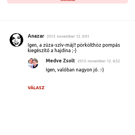
Anazar
2013. november 12. 0:01
M
Igen, a zúza-szív-máj!! pörkölthöz pompás
e
kiegészítő a hajdina ;-)
g
Medve Zsolt
2013. november 12. 6:52
j
Igen, valóban nagyon jó. :-)
e
g
VÁLASZ
y
z
é
s
e
k