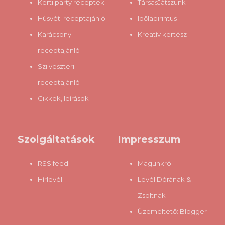
Kerti party receptek
TársasJátszunk
Húsvéti receptajánló
Időlabirintus
Karácsonyi
Kreatív kertész
receptajánló
Szilveszteri
receptajánló
Cikkek, leírások
Szolgáltatások
Impresszum
RSS feed
Magunkról
Hírlevél
Levél Dórának &
Zsoltnak
Üzemeltető:
Blogger