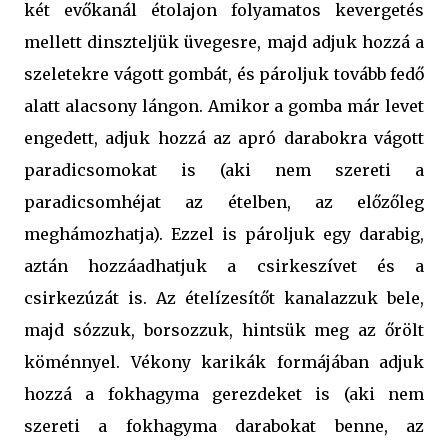
két evőkanál étolajon folyamatos kevergetés
mellett dinszteljük üvegesre, majd adjuk hozzá a
szeletekre vágott gombát, és pároljuk tovább fedő
alatt alacsony lángon. Amikor a gomba már levet
engedett, adjuk hozzá az apró darabokra vágott
paradicsomokat is (aki nem szereti a
paradicsomhéjat az ételben, az előzőleg
meghámozhatja). Ezzel is pároljuk egy darabig,
aztán hozzáadhatjuk a csirkeszívet és a
csirkezúzát is. Az ételízesítőt kanalazzuk bele,
majd sózzuk, borsozzuk, hintsük meg az őrölt
köménnyel. Vékony karikák formájában adjuk
hozzá a fokhagyma gerezdeket is (aki nem
szereti a fokhagyma darabokat benne, az