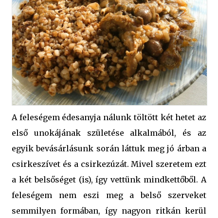
A feleségem édesanyja nálunk töltött két hetet az
első unokájának születése alkalmából, és az
egyik bevásárlásunk során láttuk meg jó árban a
csirkeszívet és a csirkezúzát. Mivel szeretem ezt
a két belsőséget (is), így vettünk mindkettőből. A
feleségem nem eszi meg a belső szerveket
semmilyen formában, így nagyon ritkán kerül