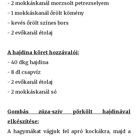
- 2 mokkáskanál morzsolt petrezselyem
- 1 mokkáskanál őrölt kömény
- kevés őrölt színes bors
- 2 evőkanál étolaj
A hajdina köret hozzávalói:
- 40 dkg hajdina
- 8 dl csapvíz
- 2 evőkanál étolaj
- 2 mokkáskanál só
Gombás zúza-szív pörkölt hajdinával
elkészítése:
A hagymákat vágjuk fel apró kockákra, majd a