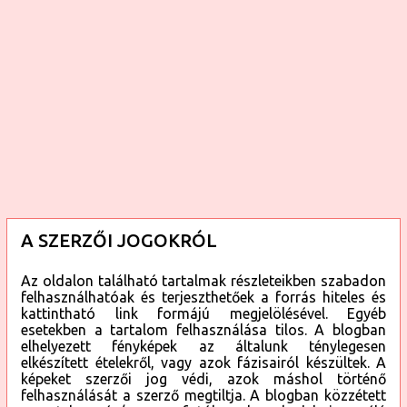
e
A SZERZŐI JOGOKRÓL
Az oldalon található tartalmak részleteikben szabadon
felhasználhatóak és terjeszthetőek a forrás hiteles és
kattintható link formájú megjelölésével. Egyéb
esetekben a tartalom felhasználása tilos. A blogban
elhelyezett fényképek az általunk ténylegesen
elkészített ételekről, vagy azok fázisairól készültek. A
képeket szerzői jog védi, azok máshol történő
felhasználását a szerző megtiltja. A blogban közzétett