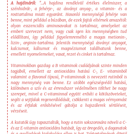
A hajdináról:
"...A hajdina rendkívül értékes élelmiszer, a
szénhidrát-, a fehérje-, az ásványi anyag-, a vitamin- és a
rosttartalma miatt egyaránt. Hasonló mennyiségű fehérje van
benne, mint például a búzában, de ezek fajtái eltérnek amazétól:
olyan esszenciális aminosavakat is tartalmaz, amelyeket az
emberi szervezet nem, vagy csak igen kis mennyiségben tud
előállítani, így például figyelemreméltó a magas metionin-,
lizin-, arginin-tartalma. Jelentős mennyiségű ásványi anyagot,
kalciumot, káliumot és magnéziumot találhatunk benne,
emellett nyomelemeket, vasat, rezet és cinket is tartalmaz.
Vitaminokban gazdag: a B vitaminok családjának szinte minden
tagjából, emellett az antioxidáns hatású C-, E- vitaminból
valamint a flavonol típusú, P-vitaminnak is nevezett rutinból is
nagy mennyiség van benne. Ez utóbbi egészségvédő hatású,
különösen a szív és az érrendszer védelmében tölthet be nagy
szerepet, mivel a C-vitaminnal együtt erősíti a kötőszöveteket,
segíti a sejtfalak regenerálódását, csökkenti a magas vérnyomást
és az érfalak erősítésével gátolja a hajszálerek sérüléseit,
vérzéseit.
A kutatók úgy tapasztalták, hogy a rutin sokszorosára növeli a C-
és az E-vitamin antioxidáns hatását, így az öregedés, a daganatok
és a gyulladások kialakulása ellen is hat. Zsírtartalmának döntő