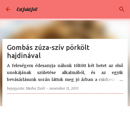
Ugrás a fő tartalomra
Ezt fald fel!
Gombás zúza-szív pörkölt
hajdinával
A feleségem édesanyja nálunk töltött két hetet az első
unokájának születése alkalmából, és az egyik
bevásárlásunk során láttuk meg jó árban a csirkeszívet
és a csirkezúzát. Mivel szeretem ezt a két belsőséget (is),
bejegyezte:
Medve Zsolt
–
november 11, 2013
így vettünk mindkettőből. A feleségem nem eszi meg a
belső szerveket semmilyen formában, így nagyon ritkán
kerül nálunk terítékre. Most azonban gondoltam egyet,
és készítettem magamnak belőle egy kisebb adagot, az
én drágámnak pedig paprikás krumplit főztünk, mert az
az egyik kedvence, de az egy másik téma. Köretnek pedig