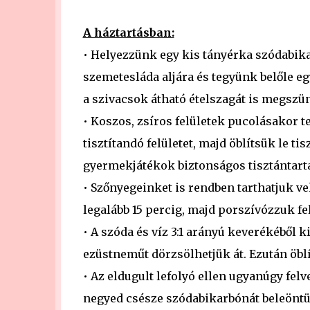
A háztartásban:
• Helyezzünk egy kis tányérka szódabika
szemetesláda aljára és tegyünk belőle eg
a szivacsok átható ételszagát is megszün
• Koszos, zsíros felületek pucolásakor t
tisztítandó felületet, majd öblítsük le t
gyermekjátékok biztonságos tisztántartá
• Szőnyegeinket is rendben tarthatjuk vele
legalább 15 percig, majd porszívózzuk fe
• A szóda és víz 3:1 arányú keverékéből k
ezüstneműt dörzsölhetjük át. Ezután öblít
• Az eldugult lefolyó ellen ugyanúgy fel
negyed csésze szódabikarbónát beleöntünk