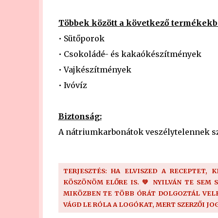
Többek között a következő termékekb
• Sütőporok
• Csokoládé- és kakaókészítmények
• Vajkészítmények
• Ivóvíz
Biztonság:
A nátriumkarbonátok veszélytelennek s
TERJESZTÉS: HA ELVISZED A RECEPTET, 
KÖSZÖNÖM ELŐRE IS. 💚 NYILVÁN TE SEM 
MIKÖZBEN TE TÖBB ÓRÁT DOLGOZTÁL VELE!
VÁGD LE RÓLA A LOGÓKAT, MERT SZERZŐI JO