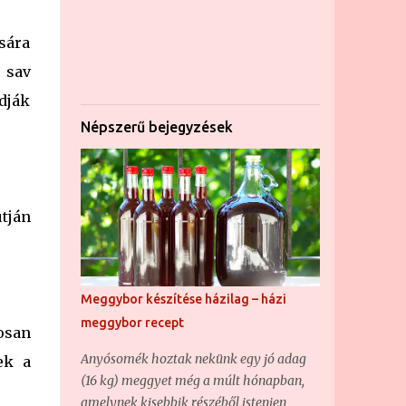
ására
 sav
dják
Népszerű bejegyzések
tján
Meggybor készítése házilag – házi
meggybor recept
osan
Anyósomék hoztak nekünk egy jó adag
ek a
(16 kg) meggyet még a múlt hónapban,
amelynek kisebbik részéből istenien