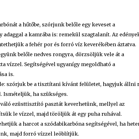
rbónát a hűtőbe, szórjunk belőle egy keveset a
y adaggal a kamrába is: remekül szagtalanít. Az edénye
tethetjük a fehér por és forró víz keverékében áztatva.
együnk belőle nedves rongyra, dörzsöljük vele át a
iszta vízzel. Segítségével ugyanígy megoldható a
sa is.
: szórjuk be a tisztítani kívánt felületet, hagyjuk állni r
l. Ismételjük, ha szükséges.
iváló ezüsttisztító pasztát keverhetünk, mellyel az
sük le vízzel, majd töröljük át egy puha ruhával.
vehetjük a harcot a szódabikarbóna segítségével, ha hete
, majd forró vízzel leöblítjük.