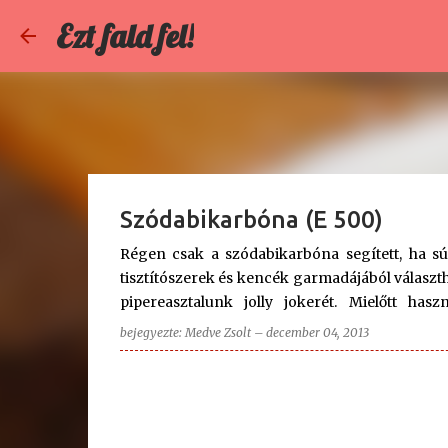
Ezt fald fel!
Szódabikarbóna (E 500)
Régen csak a szódabikarbóna segített, ha súr
tisztítószerek és kencék garmadájából választ
pipereasztalunk jolly jokerét. Mielőtt has
szódabikarbóna (NaHCO3) vízben jól oldódó 
bejegyezte:
Medve Zsolt
–
december 04, 2013
(Na+) áll. Ha savval találkozik, enyhe lúgként 
más vegyipari folyamatok mellékterméke. Az e
ártalmatlan, azaz a környezetbarát háztartás
sem, hogy az egyik legolcsóbb és legsokolda
boltban ugyanúgy, mint a gyógyszertárban. A n