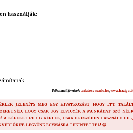
en használják:
zámítanak.
Felhasznált források:
tudatosvasarlo.hu
,
www.hazipati
KÉRLEK JELENÍTS MEG EGY HIVATKOZÁST, HOGY ITT TALÁLT
SZERETNÉD, HOGY CSAK ÚGY ELVIGYÉK A MUNKÁDAT SZÓ NÉLK
 A KÉPEKET PEDIG KÉRLEK, CSAK EGÉSZÉBEN HASZNÁLD FEL,
G VÉDI ŐKET. LEGYÜNK EGYMÁSRA TEKINTETTEL! 😊