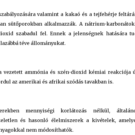
zabályozására valamint a kakaó és a tejfehérje feltár
rban sütőporokban alkalmazzák. A nátrium-karbonátok
ioxid szabadul fel. Ennek a jelenségnek hatására tu
 lazábbá téve állományukat.
 vezetett ammónia és szén-dioxid kémiai reakciója ú
fordul az amerikai és afrikai szódás tavakban is.
erekben mennyiségi korlátozás nélkül, általán
zeletlen és hasonló élelmiszerek a kivételek, amely
anyagokkal nem módosíthatók.