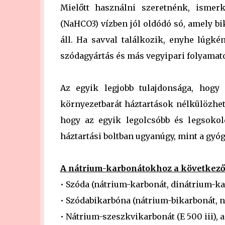
Mielőtt használni szeretnénk, ismer
(NaHCO3) vízben jól oldódó só, amely b
áll. Ha savval találkozik, enyhe lúgké
szódagyártás és más vegyipari folyama
Az egyik legjobb tulajdonsága, hogy 
környezetbarát háztartások nélkülözhet
hogy az egyik legolcsóbb és legsokol
háztartási boltban ugyanúgy, mint a gyó
A nátrium-karbonátokhoz a következő
• Szóda (nátrium-karbonát, dinátrium-kar
• Szódabikarbóna (nátrium-bikarbonát, n
• Nátrium-szeszkvikarbonát (E 500 iii),