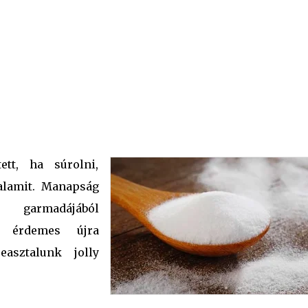
tt, ha súrolni,
valamit. Manapság
 garmadájából
s érdemes újra
easztalunk jolly