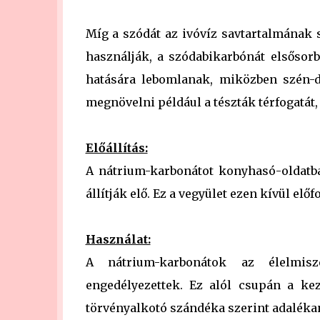
Míg a szódát az ivóvíz savtartalmának s
használják, a szódabikarbónát elsőso
hatására lebomlanak, miközben szén-d
megnövelni például a tészták térfogatát,
Előállítás:
A nátrium-karbonátot konyhasó-oldatba
állítják elő. Ez a vegyület ezen kívül elő
Használat:
A nátrium-karbonátok az élelmisz
engedélyezettek. Ez alól csupán a ke
törvényalkotó szándéka szerint adalék