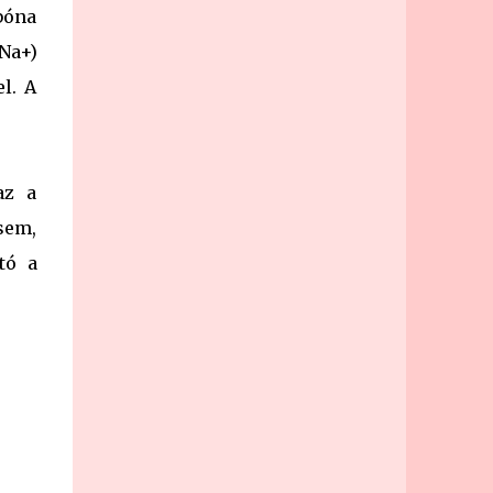
bóna
Na+)
l. A
az a
sem,
tó a