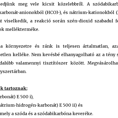
kedjünk meg vele kicsit közelebbről. A szódabikar
ikarbonát-anionokból (HCO3-), és nátrium-kationokból (
nt viselkedik, a reakció során szén-dioxid szabadul fe
tok mellékterméke.
a környezetre és ránk is teljesen ártalmatlan, az
etlen kelléke. Nem kevésbé elhanyagolható az a tény 
dalúbb valamennyi tisztítószer között. Megvásárolha
gyszertárban.
k tartoznak:
bonát) E 500 i),
átrium-hidrogén-karbonát) E 500 ii) és
 amely a szóda és a szódabikarbóna keveréke.