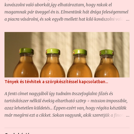
boltokban igen csak drága, ha egyáltalán kapható (280-300
kovászolni való uborkát,így elhatároztam, hogy rakok el
gramm/üveg = közel 1800 forint) ... Zöld dió, a ...
magamnak pár üveggel én is. Elmentünk hát drága feleségemmel
a piacra vásárolni, és sok egyéb mellett hat kiló kovászolni való
uborkát is vettünk. Természetesen amennyire ez lehetséges,
őstermelőktől vásárolunk. Így volt ez ma is. A Fehérvári úti piac
első emeletén az egyik bácsikánál olyan friss kovászolni való
uborkát találtunk, hogy azt nem is reméltük. Az uborkák végén
még ott fityegett az elszáradt virág rész, az uborka illat érezhető
volt már fél méterről is, és amikor megfogtam, éreztem, hogy
még szúr. Igen, aki nem tudja, annak elárulom: a kovászolni való
uborkát aprócska szőrök borítják. Amikor még friss az uborka,
Tények és tévhitek a szörpkészítéssel kapcsolatban...
akkor ez még enyhén szúrja az ember kezét. A sokszor
átpakolászott, innen oda, onnan ide szállított uborkáról ez már
A fenti címet nagyjából így tudnám összefoglalni: főzés és
lekopik, és nem szúr. Na általában a piacon kapható uborka már
tartósítószer nélkül évekig eltartható szörp = mission impossible,
ebben az öregedési fázisban leledzik. :-) Szóval, elindu...
azaz lehetetlen küldetés... Éppen ezért van, hogy régóta készülök
már megírni ezt a cikket. Sokan vagyunk, akik szeretjük a finom
szörpöket , és valószínűleg a népszerűségüknek köszönhető, hogy
az interneten található gasztroblogokban is igen sűrű vendégek a