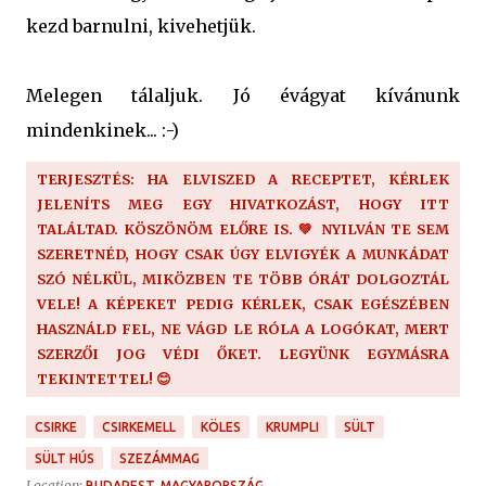
kezd barnulni, kivehetjük.
Melegen tálaljuk. Jó évágyat kívánunk
mindenkinek... :-)
TERJESZTÉS: HA ELVISZED A RECEPTET, KÉRLEK
JELENÍTS MEG EGY HIVATKOZÁST, HOGY ITT
TALÁLTAD. KÖSZÖNÖM ELŐRE IS. 💚 NYILVÁN TE SEM
SZERETNÉD, HOGY CSAK ÚGY ELVIGYÉK A MUNKÁDAT
SZÓ NÉLKÜL, MIKÖZBEN TE TÖBB ÓRÁT DOLGOZTÁL
VELE! A KÉPEKET PEDIG KÉRLEK, CSAK EGÉSZÉBEN
HASZNÁLD FEL, NE VÁGD LE RÓLA A LOGÓKAT, MERT
SZERZŐI JOG VÉDI ŐKET. LEGYÜNK EGYMÁSRA
TEKINTETTEL! 😊
CSIRKE
CSIRKEMELL
KÖLES
KRUMPLI
SÜLT
SÜLT HÚS
SZEZÁMMAG
Location:
BUDAPEST, MAGYARORSZÁG