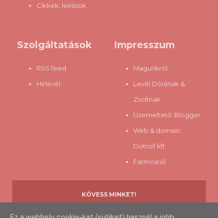
Cikkek, leírások
Szolgáltatások
Impresszum
RSS feed
Magunkról
Hírlevél
Levél Dórának &
Zsoltnak
Üzemeltető:
Blogger
Web & domain:
Dotroll kft.
Farmosról
KÖVESS MINKET!
Ez a webhely cookie-kat (sütiket) használ a jobb