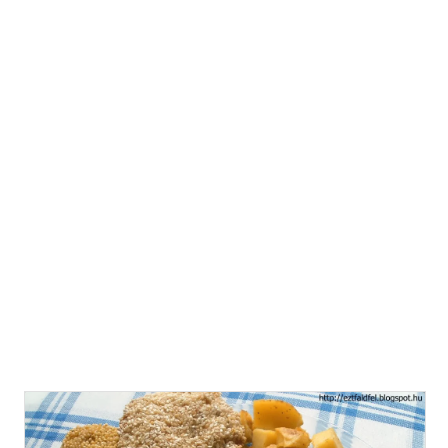
másrészt már kicsit unalmas volt. Ki akartunk próbálni
valami újat, ezért úgy döntöttünk az én drágámmal, hogy
ma parkolópályára tesszük a zsemlemorzsát, és
magokkal fogjuk borítani a csirkehúst. Szétnéztünk a
kamrában, és kétféle - erre a célra alkalmasnak tűnő -
magot találtunk. Szezámmagot és kölest... Az egészben a
pláne pedig az, hogy több, mint fél kilónyi panírozott
csirkemellet fogunk megsütni kevesebb, mint két
evőkanál olajban, ugyanis tepsiben fogjuk sütni. Hogy
miért? Azért, mert két dolog van a hagyományos rántott
húsban, amitől r...