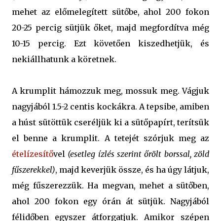
mehet az előmelegített sütőbe, ahol 200 fokon
20-25 percig sütjük őket, majd megfordítva még
10-15 percig. Ezt követően kiszedhetjük, és
nekiállhatunk a köretnek.
A krumplit hámozzuk meg, mossuk meg. Vágjuk
nagyjából 1.5-2 centis kockákra. A tepsibe, amiben
a húst sütöttük cseréljük ki a sütőpapírt, terítsük
el benne a krumplit. A tetejét szórjuk meg az
ételízesítő
vel
(esetleg ízlés szerint őrölt borssal, zöld
fűszerekkel)
, majd keverjük össze, és ha úgy látjuk,
még fűszerezzük. Ha megvan, mehet a sütőben,
ahol 200 fokon egy órán át sütjük. Nagyjából
félidőben egyszer átforgatjuk. Amikor szépen