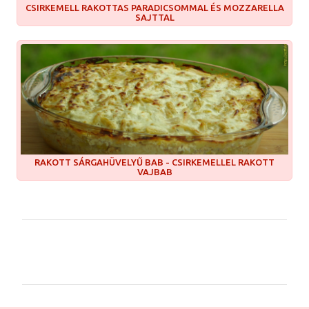
CSIRKEMELL RAKOTTAS PARADICSOMMAL ÉS MOZZARELLA
SAJTTAL
RAKOTT SÁRGAHÜVELYŰ BAB - CSIRKEMELLEL RAKOTT
VAJBAB
M
e
g
j