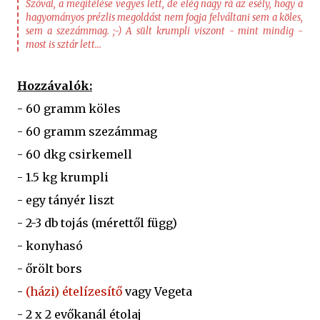
Szóval, a megítélése vegyes lett, de elég nagy rá az esély, hogy a
hagyományos prézlis megoldást nem fogja felváltani sem a köles,
sem a szezámmag. ;-) A sült krumpli viszont - mint mindig -
most is sztár lett...
Hozzávalók:
- 60 gramm köles
- 60 gramm szezámmag
- 60 dkg csirkemell
- 1.5 kg krumpli
- egy tányér liszt
- 2-3 db tojás (mérettől függ)
- konyhasó
- őrölt bors
-
(házi) ételízesítő
vagy Vegeta
- 2 x 2 evőkanál étolaj