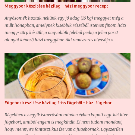
Meggybor készítése házilag – házi meggybor recept
Anyósomék hoztak nekünk egy jó adag (16 kg) meggyet még a
múlt hónapban, amelynek kisebbik részéből istenien finom házi
meggyszörp készült, a nagyobbik feléből pedig a jelen poszt
alanyát képező házi meggybor. Aki rendszeres olvasója a
blognak, az már bizonyára találkozott nem egy házi borunkkal ,
hiszen ha nem is túl sűrűn, de azért rendszeresen kísérletezgetünk
ezzel is. Olyannyira, hogy hasonló borunk már volt, csak éppen
vadgyümölcsből készült ( Vadcseresznye-sajmeggy házi bor –
csemegebor ) . Most szintén egy csemegebor volt a cél, mert sem
én, sem a feleségem nem szeretjük a száraz, savanyú borokat,
főképp nem, ha gyümölcsborról van szó. Ezért a mostani házi
meggyborunk is egy édes bor lett. Na nem sziruposan,
Fügebor készítése házilag friss fügéből – házi fügebor
szájösszeragadósan édes, de mindenképpen közelebb áll az
édeshez, mint a félédeshez. Ugyanakkor annyira finom lett, hogy
Régebben az egyik ismerősöm minden évben kapott egy-két liter
hiába több, mint tíz liter lett, nem fog sokáig tartani... Hozzávalók
fügebort, amiből engem is megkínált. El nem tudom mondani,
a házi meggyborhoz: - 10 kg meggy - 3+2 liter víz - 2+1 kg
hogy mennyire fantasztikus íze van a fügebornak. Egyszerűen
kristályc...