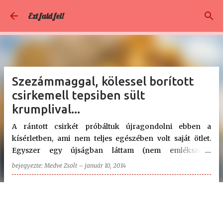
Ugrás a fő tartalomra
Ezt fald fel!
Szezámmaggal, kölessel borított
csirkemell tepsiben sült
krumplival...
A rántott csirkét próbáltuk újragondolni ebben a
kísérletben, ami nem teljes egészében volt saját ötlet.
Egyszer egy újságban láttam (nem emlékszem,
melyikben) , ott csirkecombok voltak különböző
bejegyezte:
Medve Zsolt
–
január 10, 2014
bundában. Ott láttam a szezámmagos borítást is. Bár az
interneten sok szezámmagos rántott csirke recept van,
de majdnem mindegyik alapja a hagyományos
zsemlemorzsás megoldás. Mi ezt szerettük volna
elkerülni, mert egyrészt nem annyira egészséges,