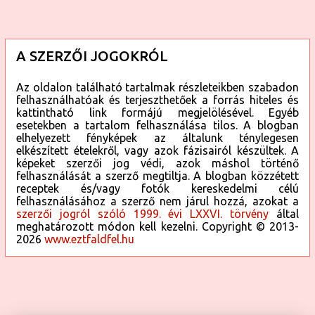
A SZERZŐI JOGOKRÓL
Az oldalon található tartalmak részleteikben szabadon
felhasználhatóak és terjeszthetőek a forrás hiteles és
kattintható link formájú megjelölésével. Egyéb
esetekben a tartalom felhasználása tilos. A blogban
elhelyezett fényképek az általunk ténylegesen
elkészített ételekről, vagy azok fázisairól készültek. A
képeket szerzői jog védi, azok máshol történő
felhasználását a szerző megtiltja. A blogban közzétett
receptek és/vagy fotók kereskedelmi célú
felhasználásához a szerző nem járul hozzá, azokat a
szerzői jogról szóló 1999. évi LXXVI. törvény
által
meghatározott módon kell kezelni. Copyright © 2013-
2026
www.eztfaldfel.hu