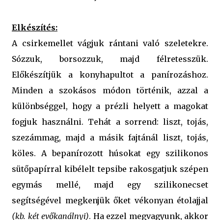
Elkészítés:
A csirkemellet vágjuk rántani való szeletekre.
Sózzuk, borsozzuk, majd félretesszük.
Előkészítjük a konyhapultot a panírozáshoz.
Minden a szokásos módon történik, azzal a
különbséggel, hogy a prézli helyett a magokat
fogjuk használni. Tehát a sorrend: liszt, tojás,
szezámmag, majd a másik fajtánál liszt, tojás,
köles. A bepanírozott húsokat egy szilikonos
sütőpapírral kibélelt tepsibe rakosgatjuk szépen
egymás mellé, majd egy szilikonecset
segítségével megkenjük őket vékonyan étolajjal
(kb. két evőkanálnyi)
. Ha ezzel megvagyunk, akkor