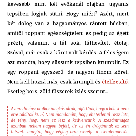
kevesebb, mint két evőkanál olajban, ugyanis
tepsiben fogjuk sütni. Hogy miért? Azért, mert
két dolog van a hagyományos rántott húsban,
amitől roppant egészségtelen: ez pedig az égett
prézli, valamint a túl sok, túlhevített étolaj.
Szóval, már csak a köret volt kérdés. A feleségem
azt mondta, hogy süssünk tepsiben krumplit. Ez
egy roppant egyszerű, de nagyon finom köret.
Nem kell hozzá más, csak krumpli és
ételízesítő
.
Esetleg bors, zöld fűszerek ízlés szerint...
Az eredmény: amikor megkóstoltuk, rájöttünk, hogy a kölest nem
erre találták ki. :-) Nem mondanám, hogy ehetetlenül rossz lett,
de tény, hogy nem ez lesz a kedvencünk. A szezámmagos
azonban nekem nagyon bejött, de az én drágámnak az sem
tetszett annyira, hogy végleg arra cserélje a zsemlemorzsát.