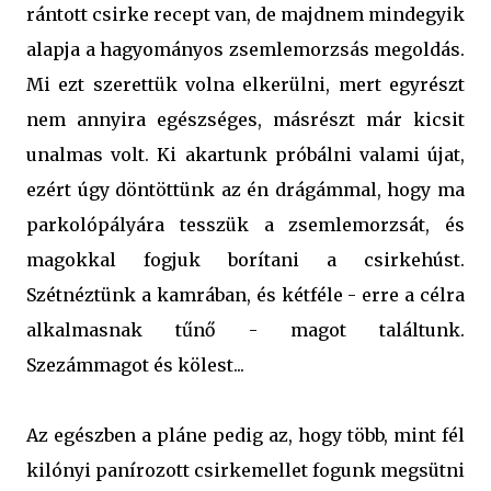
rántott csirke recept van, de majdnem mindegyik
alapja a hagyományos zsemlemorzsás megoldás.
Mi ezt szerettük volna elkerülni, mert egyrészt
nem annyira egészséges, másrészt már kicsit
unalmas volt. Ki akartunk próbálni valami újat,
ezért úgy döntöttünk az én drágámmal, hogy ma
parkolópályára tesszük a zsemlemorzsát, és
magokkal fogjuk borítani a csirkehúst.
Szétnéztünk a kamrában, és kétféle - erre a célra
alkalmasnak tűnő - magot találtunk.
Szezámmagot és kölest...
Az egészben a pláne pedig az, hogy több, mint fél
kilónyi panírozott csirkemellet fogunk megsütni