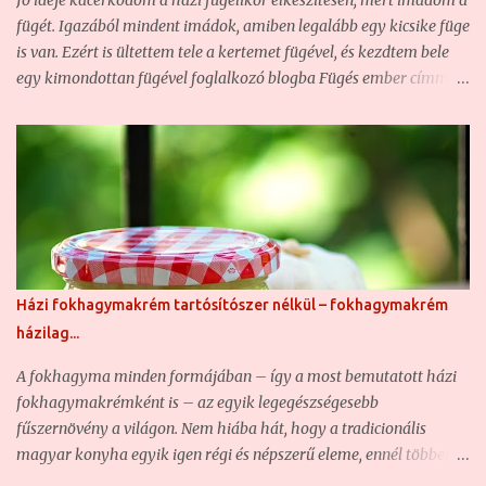
Jó ideje kacérkodom a házi fügelikőr elkészítésén, mert imádom a
belőle a téli hónapokra, kiváló. Ezért elhatároztuk, hogy 2 kg
fügét. Igazából mindent imádok, amiben legalább egy kicsike füge
kivételével (ezeket frissen történő elfogyasztásra szántuk) az
is van. Ezért is ültettem tele a kertemet fügével, és kezdtem bele
egészből h...
egy kimondottan fügével foglalkozó blogba Fügés ember címmel.
Sajnos hazánkban a füge a konyhában éppen annyira nem
elterjedt jelenség, mint a házikertekben, ezért nagyon nehéz jó
fügés recepteket fellelni magyar háziasszonyok tollából. A
magyar weben keringő fügelikőrök is nagyjából mind ugyanazok.
Végy egy kis vodkát vagy pálinkát, dobálj bele fügét, önts bele
cukrot, hagyd állni, szűrd le, aztán kész is. A merészebbek talán
már fahéjat, vagy netán vaníliát is tesznek bele... Aki rendszeres
olvasója a feleségemmel közösen vezetett blogunknak, az viszont
Házi fokhagymakrém tartósítószer nélkül – fokhagymakrém
jól tudja, hogy én ennél ínyencebb vagyok. Szeretem a finom
házilag...
ízeket, az illatos fűszereket, és a különleges, de ugyanakkor jól
eltalált recepteket. Hajlandó vagyok kísérletezni is, így sokszor
A fokhagyma minden formájában – így a most bemutatott házi
itt-o...
fokhagymakrémként is – az egyik legegészségesebb
fűszernövény a világon. Nem hiába hát, hogy a tradicionális
magyar konyha egyik igen régi és népszerű eleme, ennél többet
talán csak a fűszerpaprikát használjuk. A fokhagymát számtalan