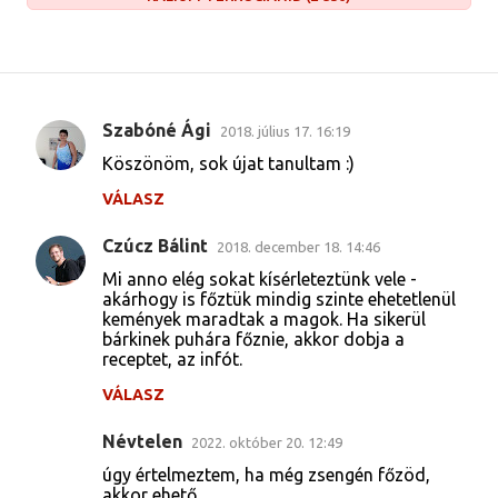
Szabóné Ági
2018. július 17. 16:19
M
Köszönöm, sok újat tanultam :)
e
VÁLASZ
g
j
Czúcz Bálint
2018. december 18. 14:46
e
Mi anno elég sokat kísérleteztünk vele -
g
akárhogy is főztük mindig szinte ehetetlenül
kemények maradtak a magok. Ha sikerül
y
bárkinek puhára főznie, akkor dobja a
receptet, az infót.
z
é
VÁLASZ
s
Névtelen
2022. október 20. 12:49
e
úgy értelmeztem, ha még zsengén főzöd,
k
akkor ehető