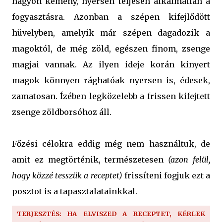
nagyon kemény, nyersen teljesen alkalmatlan a
fogyasztásra. Azonban a szépen kifejlődött
hüvelyben, amelyik már szépen dagadozik a
magoktól, de még zöld, egészen finom, zsenge
magjai vannak. Az ilyen ideje korán kinyert
magok könnyen rághatóak nyersen is, édesek,
zamatosan. Ízében legközelebb a frissen kifejtett
zsenge zöldborsóhoz áll.
Főzési célokra eddig még nem használtuk, de
amit ez megtörténik, természetesen
(azon felül,
hogy közzé tesszük a receptet)
frissíteni fogjuk ezt a
posztot is a tapasztalatainkkal.
TERJESZTÉS: HA ELVISZED A RECEPTET, KÉRLEK