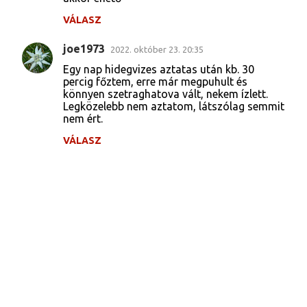
VÁLASZ
joe1973
2022. október 23. 20:35
Egy nap hidegvizes aztatas után kb. 30
percig főztem, erre már megpuhult és
könnyen szetraghatova vált, nekem ízlett.
Legközelebb nem aztatom, látszólag semmit
nem ért.
VÁLASZ