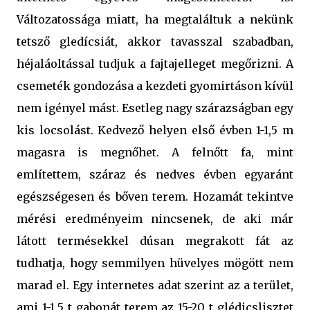
Változatossága miatt, ha megtaláltuk a nekünk
tetsző gledícsiát, akkor tavasszal szabadban,
héjaláoltással tudjuk a fajtajelleget megőrizni. A
csemeték gondozása a kezdeti gyomirtáson kívül
nem igényel mást. Esetleg nagy szárazságban egy
kis locsolást. Kedvező helyen első évben 1-1,5 m
magasra is megnőhet. A felnőtt fa, mint
említettem, száraz és nedves évben egyaránt
egészségesen és bőven terem. Hozamát tekintve
mérési eredményeim nincsenek, de aki már
látott termésekkel dúsan megrakott fát az
tudhatja, hogy semmilyen hüvelyes mögött nem
marad el. Egy internetes adat szerint az a terület,
ami 1-1,5 t gabonát terem az 15-20 t glédicslisztet