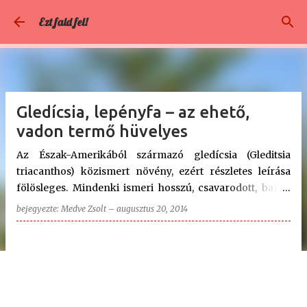
Ugrás a fő tartalomra
Ezt fald fel!
Gledícsia, lepényfa – az ehető,
vadon termő hüvelyes
Az Észak-Amerikából származó gledícsia (Gleditsia
triacanthos) közismert növény, ezért részletes leírása
fölösleges. Mindenki ismeri hosszú, csavarodott, barna
hüvelytermését, amely nyár végére megbarnulva, nagy
bejegyezte:
Medve Zsolt
–
augusztus 20, 2014
számban lóg a fákon, és tél közepétől hullik le a földre.
Van olyan példánya, mely egészen tavaszig a fán marad.
Latin neve : Gleditsia triacanthos Magyar/közhasználatú
név : Gledícsia, Glédics, lepényfa, tövises lepényfa.
Elnevezései idegen nyelven : Lederhülsenbaum,
Gleditschie (német) , Gledicsija (orosz) , Honey locust