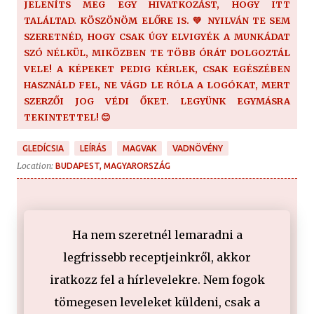
JELENÍTS MEG EGY HIVATKOZÁST, HOGY ITT
TALÁLTAD. KÖSZÖNÖM ELŐRE IS. 💚 NYILVÁN TE SEM
SZERETNÉD, HOGY CSAK ÚGY ELVIGYÉK A MUNKÁDAT
SZÓ NÉLKÜL, MIKÖZBEN TE TÖBB ÓRÁT DOLGOZTÁL
VELE! A KÉPEKET PEDIG KÉRLEK, CSAK EGÉSZÉBEN
HASZNÁLD FEL, NE VÁGD LE RÓLA A LOGÓKAT, MERT
SZERZŐI JOG VÉDI ŐKET. LEGYÜNK EGYMÁSRA
TEKINTETTEL! 😊
GLEDÍCSIA
LEÍRÁS
MAGVAK
VADNÖVÉNY
Location:
BUDAPEST, MAGYARORSZÁG
Ha nem szeretnél lemaradni a
legfrissebb receptjeinkről, akkor
iratkozz fel a hírlevelekre. Nem fogok
tömegesen leveleket küldeni, csak a