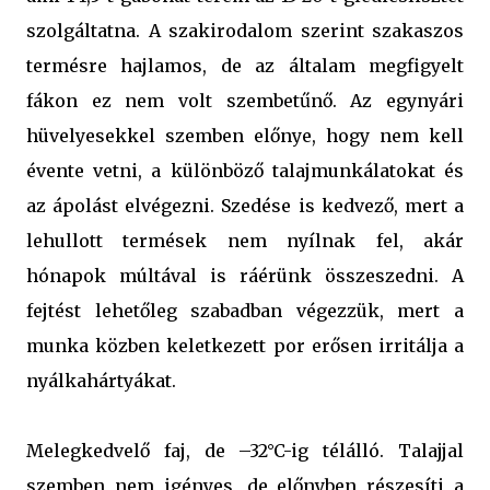
szolgáltatna. A szakirodalom szerint szakaszos
termésre hajlamos, de az általam megfigyelt
fákon ez nem volt szembetűnő. Az egynyári
hüvelyesekkel szemben előnye, hogy nem kell
évente vetni, a különböző talajmunkálatokat és
az ápolást elvégezni. Szedése is kedvező, mert a
lehullott termések nem nyílnak fel, akár
hónapok múltával is ráérünk összeszedni. A
fejtést lehetőleg szabadban végezzük, mert a
munka közben keletkezett por erősen irritálja a
nyálkahártyákat.
Melegkedvelő faj, de –32°C-ig télálló. Talajjal
szemben nem igényes, de előnyben részesíti a