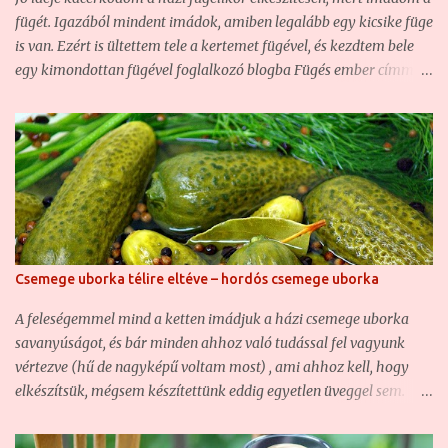
befolyásolja az alapanyag minősége. Hozzávalók a
fügét. Igazából mindent imádok, amiben legalább egy kicsike füge
szilvabefőtthöz: - 2 kg szilva - 40 dkg kristálycukor - 1 liter
is van. Ezért is ültettem tele a kertemet fügével, és kezdtem bele
csapvíz - fahéj (o...
egy kimondottan fügével foglalkozó blogba Fügés ember címmel.
Sajnos hazánkban a füge a konyhában éppen annyira nem
elterjedt jelenség, mint a házikertekben, ezért nagyon nehéz jó
fügés recepteket fellelni magyar háziasszonyok tollából. A
magyar weben keringő fügelikőrök is nagyjából mind ugyanazok.
Végy egy kis vodkát vagy pálinkát, dobálj bele fügét, önts bele
cukrot, hagyd állni, szűrd le, aztán kész is. A merészebbek talán
már fahéjat, vagy netán vaníliát is tesznek bele... Aki rendszeres
olvasója a feleségemmel közösen vezetett blogunknak, az viszont
Csemege uborka télire eltéve – hordós csemege uborka
jól tudja, hogy én ennél ínyencebb vagyok. Szeretem a finom
ízeket, az illatos fűszereket, és a különleges, de ugyanakkor jól
A feleségemmel mind a ketten imádjuk a házi csemege uborka
eltalált recepteket. Hajlandó vagyok kísérletezni is, így sokszor
savanyúságot, és bár minden ahhoz való tudással fel vagyunk
itt-o...
vértezve (hű de nagyképű voltam most) , ami ahhoz kell, hogy
elkészítsük, mégsem készítettünk eddig egyetlen üveggel sem.
Hogy miért? Mert a fővárosban élünk, nincs saját kertünk, a
piacokon pedig 4-7 centis uborkákat beszerezni szinte lehetetlen,