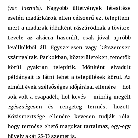
(var. inermis)
. Nagyobb ültetvények létesítése
esetén madárkárok ellen célszerű ezt telepíteni,
mert a madarak időnként rászúródnak a tövisre.
Levele az akácra hasonlít, csak jóval apróbb
levélkékből áll. Egyszeresen vagy kétszeresen
szárnyaltak. Parkokban, közterületeken, temetők
körül gyakran telepítik. Időnként elvadult
példányait is látni lehet a települések körül. Az
elmúlt évek szélsőséges időjárásai ellenére – hol
sok volt a csapadék, hol kevés – mindig megélt
egészségesen és rengeteg termést hozott.
Közismertsége ellenére kevesen tudják róla,
hogy termése ehető magokat tartalmaz, egy-egy
hüvely akár 25-33 szemet is.