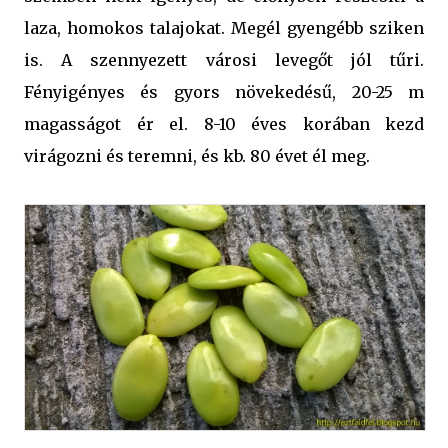
laza, homokos talajokat. Megél gyengébb sziken
is. A szennyezett városi levegőt jól tűri.
Fényigényes és gyors növekedésű, 20-25 m
magasságot ér el. 8-10 éves korában kezd
virágozni és teremni, és kb. 80 évet él meg.