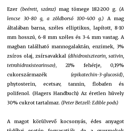
Ezer
(beérett, száraz)
mag tömege 182-200 g.
(A
lencse 30-80 g, a zöldborsó 100-400 g.)
A mag
általában barna, széles elliptikus, lapított, 8-10
mm hosszú, 6-8 mm széles és 3-4 mm vastag. A
magban található mannogalaktán, enzimek, 3%
zsíros olaj, zsírsavakkal
(dihidroxisztearin, sativin,
tetrahidroxistearinsav)
, 21% fehérje, 0,19%
cukorszármazék
(epikatechin-3-glucosid)
,
phytosterin, ecetsav, tannin, flobafen és
polifenol. (Hagers Handbuch) Az éretlen hüvely
30% cukrot tartalmaz.
(Peter Betzell: Edible pods)
A magot körülvevő kocsonyás, édes anyagot
tüdőbaj esetén fogyasztják, de a gyermekek