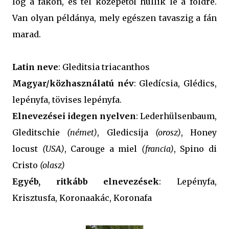
lóg a fákon, és tél közepétől hullik le a földre.
Van olyan példánya, mely egészen tavaszig a fán
marad.
Latin neve
: Gleditsia triacanthos
Magyar/közhasználatú név
: Gledícsia, Glédics,
lepényfa, tövises lepényfa.
Elnevezései idegen nyelven
: Lederhülsenbaum,
Gleditschie
(német)
, Gledicsija
(orosz)
, Honey
locust
(USA)
, Carouge a miel
(francia)
, Spino di
Cristo
(olasz)
Egyéb, ritkább elnevezések
: Lepényfa,
Krisztusfa, Koronaakác, Koronafa