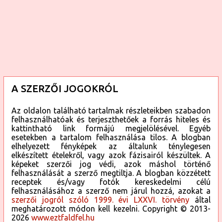
A SZERZŐI JOGOKRÓL
Az oldalon található tartalmak részleteikben szabadon
felhasználhatóak és terjeszthetőek a forrás hiteles és
kattintható link formájú megjelölésével. Egyéb
esetekben a tartalom felhasználása tilos. A blogban
elhelyezett fényképek az általunk ténylegesen
elkészített ételekről, vagy azok fázisairól készültek. A
képeket szerzői jog védi, azok máshol történő
felhasználását a szerző megtiltja. A blogban közzétett
receptek és/vagy fotók kereskedelmi célú
felhasználásához a szerző nem járul hozzá, azokat a
szerzői jogról szóló 1999. évi LXXVI. törvény
által
meghatározott módon kell kezelni. Copyright © 2013-
2026
www.eztfaldfel.hu