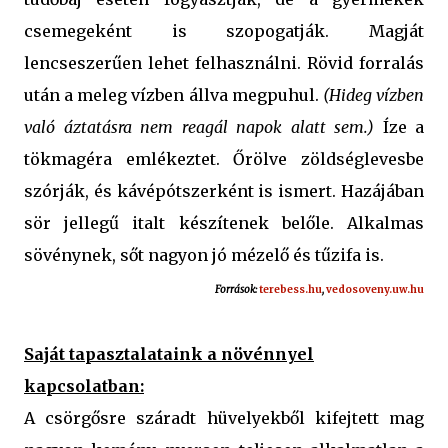
csemegeként is szopogatják. Magját
lencseszerűen lehet felhasználni. Rövid forralás
után a meleg vízben állva megpuhul.
(Hideg vízben
való áztatásra nem reagál napok alatt sem.)
Íze a
tökmagéra emlékeztet. Őrölve zöldséglevesbe
szórják, és kávépótszerként is ismert. Hazájában
sör jellegű italt készítenek belőle. Alkalmas
sövénynek, sőt nagyon jó mézelő és tűzifa is.
Források:
terebess.hu
,
vedosoveny.uw.hu
Saját tapasztalataink a növénnyel
kapcsolatban:
A csörgősre száradt hüvelyekből kifejtett mag