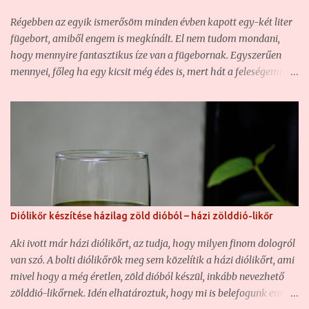
édeshez, mint a félédeshez. Ugyanakkor annyira finom lett, hogy
Régebben az egyik ismerősöm minden évben kapott egy-két liter
hiába több, mint tíz liter lett, nem fog sokáig tartani... Hozzávalók
fügebort, amiből engem is megkínált. El nem tudom mondani,
a házi meggyborhoz: - 10 kg meggy - 3+2 liter víz - 2+1 kg
hogy mennyire fantasztikus íze van a fügebornak. Egyszerűen
kristályc...
mennyei, főleg ha egy kicsit még édes is, mert hát a feleségemmel
úgy szeretjük a bort, ha kicsit édes. Akkoriban még fogalmam
sem volt arról, hogy gyümölcsbort készíteni nem egy nagy
ördöngösség, hiszen a munka nagy részét elvégzik helyettünk az
élesztőgombák. Szóval, nagyon ízlett a fügebor, ezért eldöntöttem,
mindenképp fogok egyszer én is fügebort készíteni. De
valahogyan sehogy sem akart ez összejönni, mert nem tudtam
kellő mennyiségű eléggé érett fügét szerezni. Igen, nekem, aki ma
fügés blogot vezetek, és számtalan különleges fügebokor van a
Diólikőr készítése házilag zöld dióból – házi zölddió-likőr
kertemben, nekem egykor gondot okozott fügét beszerezni, ami
nem is csoda, hiszen nem volt saját kertem saját fügékkel. Igaz,
Aki ivott már házi diólikőrt, az tudja, hogy milyen finom dologról
bornak való fügém most sem sok van, de szerencsére az egyik
van szó. A bolti diólikőrök meg sem közelítik a házi diólikőrt, ami
kedves szomszédnak sokkal több van,...
mivel hogy a még éretlen, zöld dióból készül, inkább nevezhető
zölddió-likőrnek. Idén elhatároztuk, hogy mi is belefogunk ennek