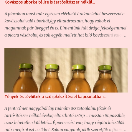
Kovászos uborka télire is tartósítószer nélkül...
amely sok éves feledésbe merülés után ismét reneszánszát éli. Mi
is bemutatjuk a magunk receptjét, mert hát valljuk be: a
A piacokon most már egészen elérhető árakon lehet beszerezni a
boltokban igen csak drága, ha egyáltalán kapható (280-300
kovászolni való uborkát,így elhatároztam, hogy rakok el
gramm/üveg = közel 1800 forint) ... Zöld dió, a ...
magamnak pár üveggel én is. Elmentünk hát drága feleségemmel
a piacra vásárolni, és sok egyéb mellett hat kiló kovászolni való
uborkát is vettünk. Természetesen amennyire ez lehetséges,
őstermelőktől vásárolunk. Így volt ez ma is. A Fehérvári úti piac
első emeletén az egyik bácsikánál olyan friss kovászolni való
uborkát találtunk, hogy azt nem is reméltük. Az uborkák végén
még ott fityegett az elszáradt virág rész, az uborka illat érezhető
volt már fél méterről is, és amikor megfogtam, éreztem, hogy
még szúr. Igen, aki nem tudja, annak elárulom: a kovászolni való
uborkát aprócska szőrök borítják. Amikor még friss az uborka,
Tények és tévhitek a szörpkészítéssel kapcsolatban...
akkor ez még enyhén szúrja az ember kezét. A sokszor
átpakolászott, innen oda, onnan ide szállított uborkáról ez már
A fenti címet nagyjából így tudnám összefoglalni: főzés és
lekopik, és nem szúr. Na általában a piacon kapható uborka már
tartósítószer nélkül évekig eltartható szörp = mission impossible,
ebben az öregedési fázisban leledzik. :-) Szóval, elindu...
azaz lehetetlen küldetés... Éppen ezért van, hogy régóta készülök
már megírni ezt a cikket. Sokan vagyunk, akik szeretjük a finom