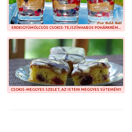
ERDEIGYÜMÖLCSÖS CSOKIS-TEJSZÍNHABOS POHÁRKRÉM...
CSOKIS-MEGGYES SZELET, AZ ISTENI MEGGYES SÜTEMÉNY
M
e