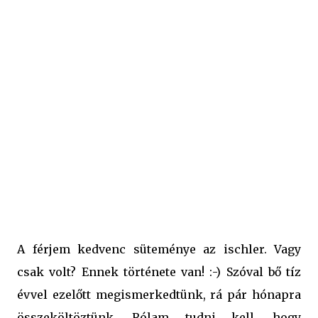
eszek meg akkora mennyiségeket? Úgyhogy munkához
láttam! Először csak a túró rudit szerette meg általam,
aztán jött sorba minden. Hol van már az az idő, hogy
havonta egy szelet étcsokit eszik...!?! Először a boltokból
ismert ischler süti volt a kívánsága, hogy süssem meg -
azért, mert ez az egyik kedvenc süteménye. Nos, ez talán
megmaradt egyik kedvencnek, de jött mellé még annyi,
hogy követni sem bírom! :-) Az isch...
A férjem kedvenc süteménye az ischler. Vagy
csak volt? Ennek története van! :-) Szóval bő tíz
évvel ezelőtt megismerkedtünk, rá pár hónapra
összeköltöztünk. Rólam tudni kell, hogy