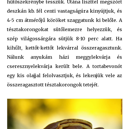
hűtőszekrénybe tesszük. Utána liszttel megszórt
deszkán kb. fél centi vastagságúra kinyújtjuk, és
4-5 cm átmérőjű köröket szaggatunk ki belőle. A
tésztakorongokat sütőlemezre helyezzük, és
szép világossárgára sütjük 8-10 perc alatt. Ha
kihűlt, kettőt-kettőt lekvárral összeragasztunk.
Nálunk anyukám házi meggylekvárja és
cseresznyelekvárja került bele. A tortabevonót
egy kis olajjal felolvasztjuk, és lekenjük vele az
összeragasztott tésztakorongok tetejét.