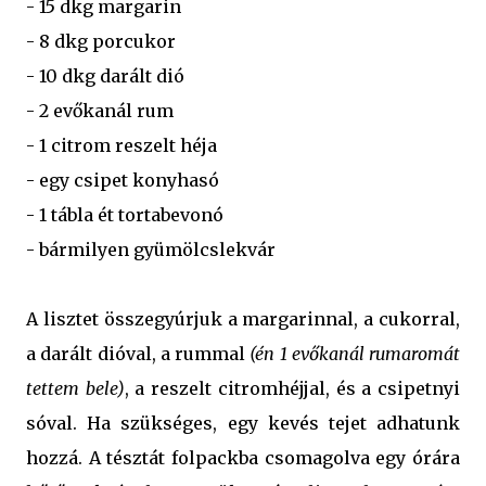
- 15 dkg margarin
- 8 dkg porcukor
- 10 dkg darált dió
- 2 evőkanál rum
- 1 citrom reszelt héja
- egy csipet konyhasó
- 1 tábla ét tortabevonó
- bármilyen gyümölcslekvár
A lisztet összegyúrjuk a margarinnal, a cukorral,
a darált dióval, a rummal
(én 1 evőkanál rumaromát
tettem bele)
, a reszelt citromhéjjal, és a csipetnyi
sóval. Ha szükséges, egy kevés tejet adhatunk
hozzá. A tésztát folpackba csomagolva egy órára