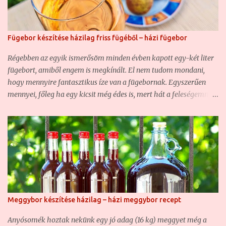
Fügebor készítése házilag friss fügéből – házi fügebor
Régebben az egyik ismerősöm minden évben kapott egy-két liter
fügebort, amiből engem is megkínált. El nem tudom mondani,
hogy mennyire fantasztikus íze van a fügebornak. Egyszerűen
mennyei, főleg ha egy kicsit még édes is, mert hát a feleségemmel
úgy szeretjük a bort, ha kicsit édes. Akkoriban még fogalmam
sem volt arról, hogy gyümölcsbort készíteni nem egy nagy
ördöngösség, hiszen a munka nagy részét elvégzik helyettünk az
élesztőgombák. Szóval, nagyon ízlett a fügebor, ezért eldöntöttem,
mindenképp fogok egyszer én is fügebort készíteni. De
valahogyan sehogy sem akart ez összejönni, mert nem tudtam
kellő mennyiségű eléggé érett fügét szerezni. Igen, nekem, aki ma
fügés blogot vezetek, és számtalan különleges fügebokor van a
Meggybor készítése házilag – házi meggybor recept
kertemben, nekem egykor gondot okozott fügét beszerezni, ami
nem is csoda, hiszen nem volt saját kertem saját fügékkel. Igaz,
Anyósomék hoztak nekünk egy jó adag (16 kg) meggyet még a