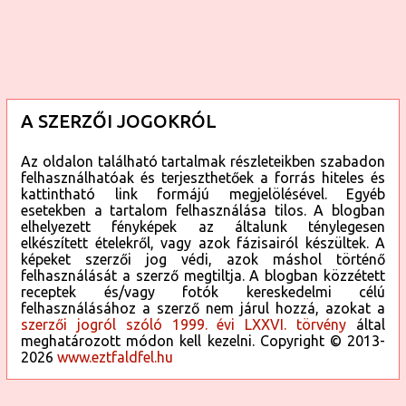
A SZERZŐI JOGOKRÓL
Az oldalon található tartalmak részleteikben szabadon
felhasználhatóak és terjeszthetőek a forrás hiteles és
kattintható link formájú megjelölésével. Egyéb
esetekben a tartalom felhasználása tilos. A blogban
elhelyezett fényképek az általunk ténylegesen
elkészített ételekről, vagy azok fázisairól készültek. A
képeket szerzői jog védi, azok máshol történő
felhasználását a szerző megtiltja. A blogban közzétett
receptek és/vagy fotók kereskedelmi célú
felhasználásához a szerző nem járul hozzá, azokat a
szerzői jogról szóló 1999. évi LXXVI. törvény
által
meghatározott módon kell kezelni. Copyright © 2013-
2026
www.eztfaldfel.hu