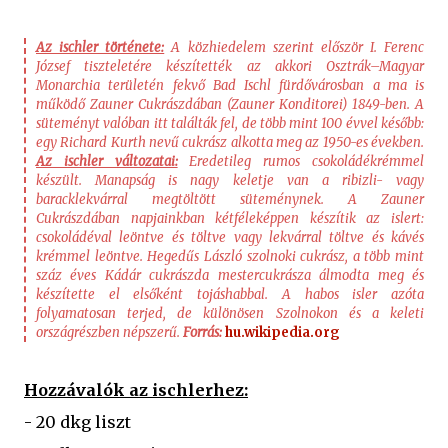
Az ischler története:
A közhiedelem szerint először I. Ferenc
József tiszteletére készítették az akkori Osztrák–Magyar
Monarchia területén fekvő Bad Ischl fürdővárosban a ma is
működő Zauner Cukrászdában (Zauner Konditorei) 1849-ben. A
süteményt valóban itt találták fel, de több mint 100 évvel később:
egy Richard Kurth nevű cukrász alkotta meg az 1950-es években.
Az ischler változatai:
Eredetileg rumos csokoládékrémmel
készült. Manapság is nagy keletje van a ribizli- vagy
baracklekvárral megtöltött süteménynek. A Zauner
Cukrászdában napjainkban kétféleképpen készítik az islert:
csokoládéval leöntve és töltve vagy lekvárral töltve és kávés
krémmel leöntve. Hegedűs László szolnoki cukrász, a több mint
száz éves Kádár cukrászda mestercukrásza álmodta meg és
készítette el elsőként tojáshabbal. A habos isler azóta
folyamatosan terjed, de különösen Szolnokon és a keleti
országrészben népszerű.
Forrás:
hu.wikipedia.org
Hozzávalók az ischlerhez:
- 20 dkg liszt