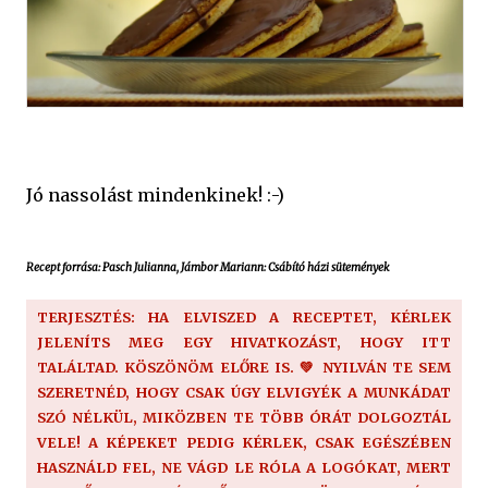
Jó nassolást mindenkinek! :-)
Recept forrása: Pasch Julianna, Jámbor Mariann: Csábító házi sütemények
TERJESZTÉS: HA ELVISZED A RECEPTET, KÉRLEK
JELENÍTS MEG EGY HIVATKOZÁST, HOGY ITT
TALÁLTAD. KÖSZÖNÖM ELŐRE IS. 💚 NYILVÁN TE SEM
SZERETNÉD, HOGY CSAK ÚGY ELVIGYÉK A MUNKÁDAT
SZÓ NÉLKÜL, MIKÖZBEN TE TÖBB ÓRÁT DOLGOZTÁL
VELE! A KÉPEKET PEDIG KÉRLEK, CSAK EGÉSZÉBEN
HASZNÁLD FEL, NE VÁGD LE RÓLA A LOGÓKAT, MERT