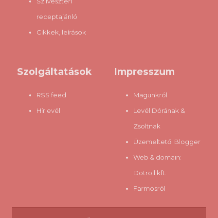
Szilveszteri
receptajánló
Cikkek, leírások
Szolgáltatások
Impresszum
RSS feed
Magunkról
Hírlevél
Levél Dórának &
Zsoltnak
Üzemeltető:
Blogger
Web & domain:
Dotroll kft.
Farmosról