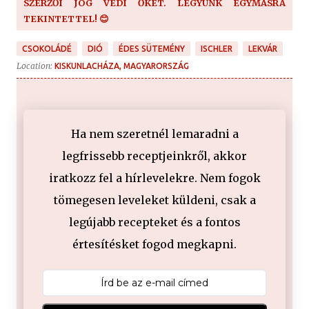
SZERZŐI JOG VÉDI ŐKET. LEGYÜNK EGYMÁSRA
TEKINTETTEL! 😊
CSOKOLÁDÉ
DIÓ
ÉDES SÜTEMÉNY
ISCHLER
LEKVÁR
Location:
KISKUNLACHÁZA, MAGYARORSZÁG
Ha nem szeretnél lemaradni a
legfrissebb receptjeinkről, akkor
iratkozz fel a hírlevelekre. Nem fogok
tömegesen leveleket küldeni, csak a
legújabb recepteket és a fontos
értesítésket fogod megkapni.