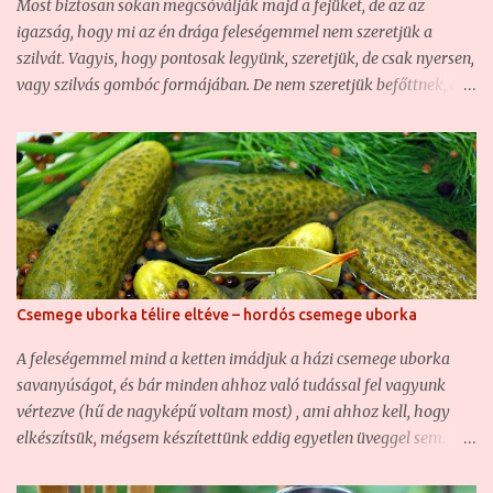
Most biztosan sokan megcsóválják majd a fejüket, de az az
eltalált recepteket. Hajlandó vagyok kísérletezni is, így sokszor
igazság, hogy mi az én drága feleségemmel nem szeretjük a
itt-o...
szilvát. Vagyis, hogy pontosak legyünk, szeretjük, de csak nyersen,
vagy szilvás gombóc formájában. De nem szeretjük befőttnek, és
végképp nem szeretjük lekvárnak. Ezért mi ezekből nem is
nagyon készítünk. Azonban, mint említettem az előbb, a szilvás
gombócot bizony szeretjük. nem is kicsit, ezért aztán csak
eltettünk néhány üveg szilvabefőttet az idén, hogy biztosítsuk
majd a tölteléket a téli gombócokhoz... Azonban ha tehetjük, a
szilvát vagy mi magunk szedjük, vagy vegyük egyenesen
termelőktől, vagy akárhonnan, csak ne a multiktól, mert azoknál
vagy rohadtat kapunk, vagy olyat, amelyik még teljesen éretlen. A
Csemege uborka télire eltéve – hordós csemege uborka
befőtthöz pedig ezek egyike sem jó. Ahhoz szép érett, egészséges
szilvák kellenek, hiszen a végeredmény minőségét erősen
A feleségemmel mind a ketten imádjuk a házi csemege uborka
befolyásolja az alapanyag minősége. Hozzávalók a
savanyúságot, és bár minden ahhoz való tudással fel vagyunk
szilvabefőtthöz: - 2 kg szilva - 40 dkg kristálycukor - 1 liter
vértezve (hű de nagyképű voltam most) , ami ahhoz kell, hogy
csapvíz - fahéj (o...
elkészítsük, mégsem készítettünk eddig egyetlen üveggel sem.
Hogy miért? Mert a fővárosban élünk, nincs saját kertünk, a
piacokon pedig 4-7 centis uborkákat beszerezni szinte lehetetlen,