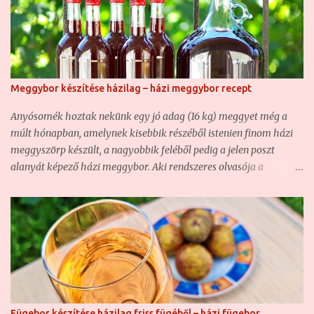
Meggybor készítése házilag – házi meggybor recept
Anyósomék hoztak nekünk egy jó adag (16 kg) meggyet még a
múlt hónapban, amelynek kisebbik részéből istenien finom házi
meggyszörp készült, a nagyobbik feléből pedig a jelen poszt
alanyát képező házi meggybor. Aki rendszeres olvasója a
blognak, az már bizonyára találkozott nem egy házi borunkkal ,
hiszen ha nem is túl sűrűn, de azért rendszeresen kísérletezgetünk
ezzel is. Olyannyira, hogy hasonló borunk már volt, csak éppen
vadgyümölcsből készült ( Vadcseresznye-sajmeggy házi bor –
csemegebor ) . Most szintén egy csemegebor volt a cél, mert sem
én, sem a feleségem nem szeretjük a száraz, savanyú borokat,
főképp nem, ha gyümölcsborról van szó. Ezért a mostani házi
meggyborunk is egy édes bor lett. Na nem sziruposan,
Fügebor készítése házilag friss fügéből – házi fügebor