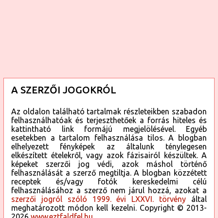
A SZERZŐI JOGOKRÓL
Az oldalon található tartalmak részleteikben szabadon
felhasználhatóak és terjeszthetőek a forrás hiteles és
kattintható link formájú megjelölésével. Egyéb
esetekben a tartalom felhasználása tilos. A blogban
elhelyezett fényképek az általunk ténylegesen
elkészített ételekről, vagy azok fázisairól készültek. A
képeket szerzői jog védi, azok máshol történő
felhasználását a szerző megtiltja. A blogban közzétett
receptek és/vagy fotók kereskedelmi célú
felhasználásához a szerző nem járul hozzá, azokat a
szerzői jogról szóló 1999. évi LXXVI. törvény
által
meghatározott módon kell kezelni. Copyright © 2013-
2026
www.eztfaldfel.hu