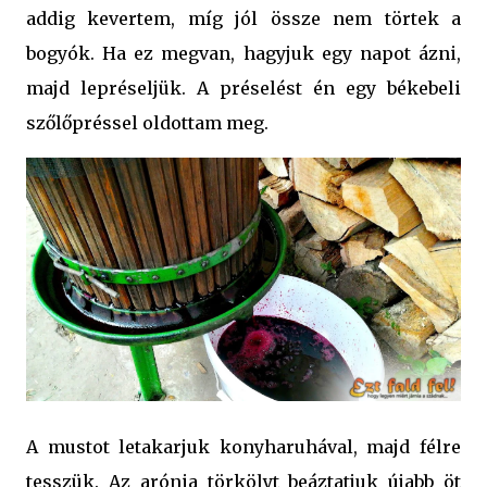
addig kevertem, míg jól össze nem törtek a
bogyók. Ha ez megvan, hagyjuk egy napot ázni,
majd lepréseljük. A préselést én egy békebeli
szőlőpréssel oldottam meg.
A mustot letakarjuk konyharuhával, majd félre
tesszük. Az arónia törkölyt beáztatjuk újabb öt