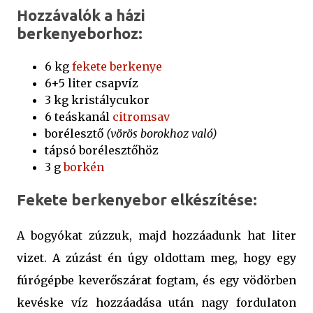
Hozzávalók a házi
berkenyeborhoz:
6 kg
fekete berkenye
6+5 liter csapvíz
3 kg kristálycukor
6 teáskanál
citromsav
borélesztő
(vörös borokhoz való)
tápsó borélesztőhöz
3 g
borkén
Fekete berkenyebor elkészítése:
A bogyókat zúzzuk, majd hozzáadunk hat liter
vizet. A zúzást én úgy oldottam meg, hogy egy
fúrógépbe keverőszárat fogtam, és egy vödörben
kevéske víz hozzáadása után nagy fordulaton