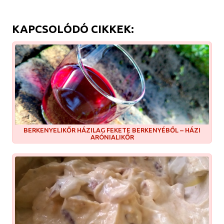
KAPCSOLÓDÓ CIKKEK:
BERKENYELIKŐR HÁZILAG FEKETE BERKENYÉBŐL – HÁZI
ARÓNIALIKŐR