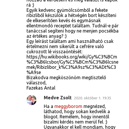
g
rá :)
j
Egyik kedvenc gyümölcsömből a fekete
ribizliből készülök a hétvégén bort készíteni
e
de elkeserítően kevés és egymásnak
g
ellentmondó receptet találtam. Tudnál-e pár
tanáccsal segíteni hogy ne menjen pocsékba
y
az értékes anyag? :)
z
Egy leírást találtam ami használható csak
értelmezni nem sikerült a cefrére való
é
cukrozott lé visszaöntését:
s
https://hu.wikibooks.org/wiki/Gy%C3%BCm
%C3%B6lcsbor/Gy%C3%BCm%C3%B6lcsne
e
mek/Ribizlibor_k%C3%A9sz%C3%ADt%C3
%A9se
k
Bizakodva megköszönöm megtisztelő
válaszod,
Fazekas Antal
Medve Zsolt
2020. október 1. 19:35
Ha a
meggyborom
megnézed,
láthatod, hogy sokan kedvelik a
blogot. Remélem, hogy innentől
bizalmi kérdés nem merül fel. :)
Ugyanakkor el kell mondjam, hogy