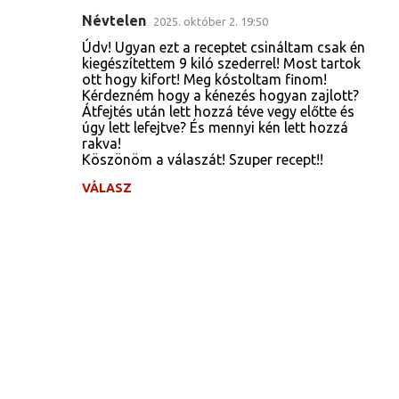
Névtelen
2025. október 2. 19:50
Údv! Ugyan ezt a receptet csináltam csak én
kiegészítettem 9 kiló szederrel! Most tartok
ott hogy kifort! Meg kóstoltam finom!
Kérdezném hogy a kénezés hogyan zajlott?
Átfejtés után lett hozzá téve vegy előtte és
úgy lett lefejtve? És mennyi kén lett hozzá
rakva!
Köszönöm a válaszát! Szuper recept!!
VÁLASZ