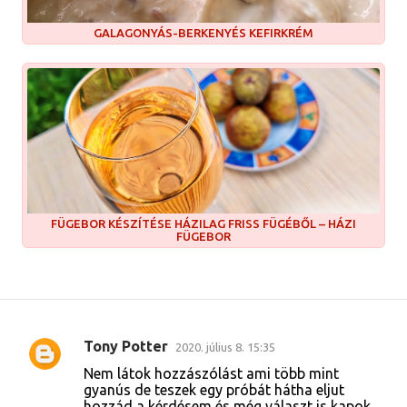
GALAGONYÁS-BERKENYÉS KEFIRKRÉM
FÜGEBOR KÉSZÍTÉSE HÁZILAG FRISS FÜGÉBŐL – HÁZI
FÜGEBOR
Tony Potter
2020. július 8. 15:35
M
Nem látok hozzászólást ami több mint
e
gyanús de teszek egy próbát hátha eljut
hozzád a kérdésem és még választ is kapok