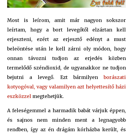
Most is leírom, amit már nagyon sokszor
leírtam, hogy a bort levegőtől elzártan kell
erjeszteni, ezért az erjesztő edényt a must
beleöntése után le kell zárni oly módon, hogy
onnan távozni tudjon az erjedés közben
termelődő széndioxid, de ugyanakkor ne tudjon
bejutni a levegő. Ezt bármilyen
borászati
kotyogóval, vagy valamilyen azt helyettesítő házi
eszközzel
megtehetjük.
A feleségemmel a harmadik babát várjuk éppen,
és sajnos nem minden ment a legnagyobb
rendben, így az én drágám kórházba került, és