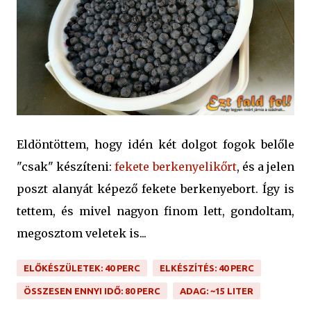
Eldöntöttem, hogy idén két dolgot fogok belőle
"csak" készíteni:
fekete berkenyelikőrt
, és a jelen
poszt alanyát képező fekete berkenyebort. Így is
tettem, és mivel nagyon finom lett, gondoltam,
megosztom veletek is...
ELŐKÉSZÜLETEK: 40 PERC
ELKÉSZÍTÉS: 40 PERC
ÖSSZESEN ENNYI IDŐ: 80 PERC
ADAG: ~15 LITER