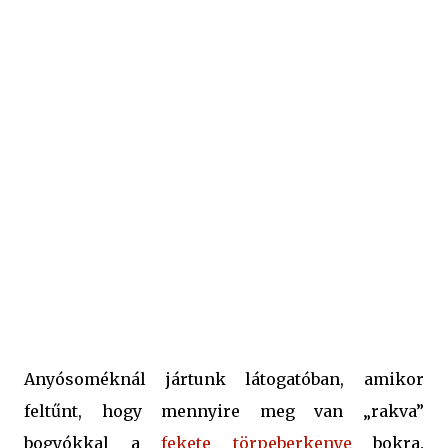
azért nem rossz teljesƗtmény eme cserjétől. szóval,
megkérdeztem anyósomat, leszüretelhetem-e az arónia
(ez az igazi neve) bokrát. Azt válaszolta, hogy felőle akár
mindet leeszedhetem róla. Nosza, nekem se kellett több!
Nekiálltam, és megszedtem egy jókora vödröt, amiről
utúlag derült ki, hogy hét kilogramm arónia bogyó fér
bele. Eldöntöttem, hogy idén két dolgot fogok belőle
"csak" készíteni: fekete berkenyelikőrt , és a jelen po...
Anyósoméknál jártunk látogatóban, amikor
feltűnt, hogy mennyire meg van „rakva”
bogyókkal a
fekete törpeberkenye
bokra.