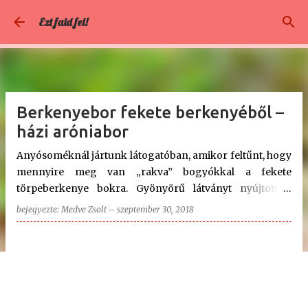
Ugrás a fő tartalomra
Ezt fald fel!
Berkenyebor fekete berkenyéből –
házi aróniabor
Anyósoméknál jártunk látogatóban, amikor feltűnt, hogy
mennyire meg van „rakva” bogyókkal a fekete
törpeberkenye bokra. Gyönyörű látványt nyújtott a
bokor a kékes-lilás viaszba csomagolt fekete bogyóival,
bejegyezte:
Medve Zsolt
–
szeptember 30, 2018
és az augusztus közpére már itt-ott sárgás-vörösesre
színeződött leveleivel. Ami viszont igazán vonzóvá teszi
számomra ezt a bokrot, az az, hogy a kétezertízes évek
elején rengeteget cikkeztek róla külföldön és idehaza is,
hogy ez mennyire egy szupergyümölcs. Állítólag
beltartalmai értéke többszöröse a fekete ribizliének, ami