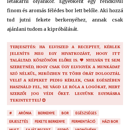
letakarni olyankor. Egyébként egy rendkívül
finom és aromás félédes bor lett belőle. Aki hozzá
tud jutni fekete berkenyéhez, annak csak
ajánlani tudom a kipróbálását.
TERJESZTÉS: HA ELVISZED A RECEPTET, KÉRLEK
JELENÍTS MEG EGY HIVATKOZÁST, HOGY ITT
TALÁLTAD. KÖSZÖNÖM ELŐRE IS. 💚 NYILVÁN TE SEM
SZERETNÉD, HOGY CSAK ÚGY ELVIGYÉK A MUNKÁDAT
SZÓ NÉLKÜL, MIKÖZBEN TE TÖBB ÓRÁT DOLGOZTÁL
VELE! A KÉPEKET PEDIG KÉRLEK, CSAK EGÉSZÉBEN
HASZNÁLD FEL, NE VÁGD LE RÓLA A LOGÓKAT, MERT
SZERZŐI JOG VÉDI ŐKET. LEGYÜNK EGYMÁSRA
TEKINTETTEL! 😊
#
ARÓNIA
BERKENYE
BOR
EGÉSZSÉGES
ERJESZTÉS
FEKETE BERKENYE
FERMENTÁCIÓ
HÁZI BOR
MUST
SAJÁT RECEPT
SEPRŐ
VADNÖVÉNY