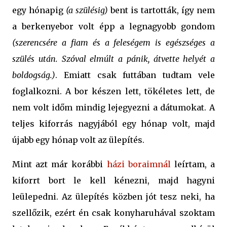
egy hónapig
(a szülésig)
bent is tartották, így nem
a berkenyebor volt épp a legnagyobb gondom
(szerencsére a fiam és a feleségem is egészséges a
szülés után. Szóval elmúlt a pánik, átvette helyét a
boldogság.)
. Emiatt csak futtában tudtam vele
foglalkozni. A bor készen lett, tökéletes lett, de
nem volt időm mindig lejegyezni a dátumokat. A
teljes kiforrás nagyjából egy hónap volt, majd
újabb egy hónap volt az ülepítés.
Mint azt már korábbi
házi boraimnál
leírtam, a
kiforrt bort le kell kénezni, majd hagyni
leülepedni. Az ülepítés közben jót tesz neki, ha
szellőzik, ezért én csak konyharuhával szoktam