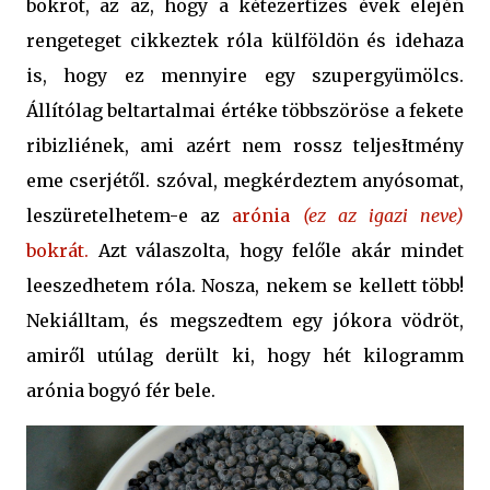
bokrot, az az, hogy a kétezertízes évek elején
rengeteget cikkeztek róla külföldön és idehaza
is, hogy ez mennyire egy szupergyümölcs.
Állítólag beltartalmai értéke többszöröse a fekete
ribizliének, ami azért nem rossz teljesƗtmény
eme cserjétől. szóval, megkérdeztem anyósomat,
leszüretelhetem-e az
arónia
(ez az igazi neve)
bokrát.
Azt válaszolta, hogy felőle akár mindet
leeszedhetem róla. Nosza, nekem se kellett több!
Nekiálltam, és megszedtem egy jókora vödröt,
amiről utúlag derült ki, hogy hét kilogramm
arónia bogyó fér bele.