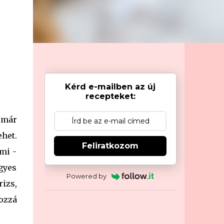
Kérd e-mailben az új
recepteket:
 már
het.
Feliratkozom
mi -
gyes
Powered by
izs,
hozzá