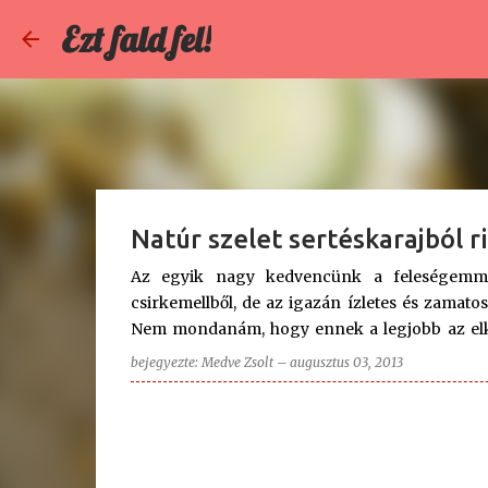
Ezt fald fel!
Natúr szelet sertéskarajból ri
Az egyik nagy kedvencünk a feleségemmel 
csirkemellből, de az igazán ízletes és zamato
Nem mondanám, hogy ennek a legjobb az elké
konyhánkban, de az íze kárpótol minden egyes 
bejegyezte:
Medve Zsolt
–
augusztus 03, 2013
gombás rizs, kukoricás rizs, vagy mint ez alk
készített hozzá egy isteni finom nyári salátát 
Elkészítés: 40 perc Összesen ennyi idő: 70 
konyhasó őrölt színes bors finomliszt étolaj 
oregánó 2 csipet morzsolt majoranna Natúr szel