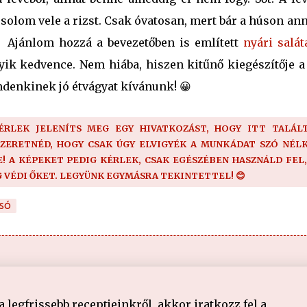
solom vele a rizst. Csak óvatosan, mert bár a húson an
 Ajánlom hozzá a bevezetőben is említett
nyári salát
yik kedvence. Nem hiába, hiszen kitűnő kiegészítője a 
denkinek jó étvágyat kívánunk! 😀
KÉRLEK JELENÍTS MEG EGY HIVATKOZÁST, HOGY ITT TALÁLT
SZERETNÉD, HOGY CSAK ÚGY ELVIGYÉK A MUNKÁDAT SZÓ NÉLK
 A KÉPEKET PEDIG KÉRLEK, CSAK EGÉSZÉBEN HASZNÁLD FEL,
G VÉDI ŐKET. LEGYÜNK EGYMÁSRA TEKINTETTEL! 😊
SÓ
legfrissebb receptjeinkről, akkor iratkozz fel a