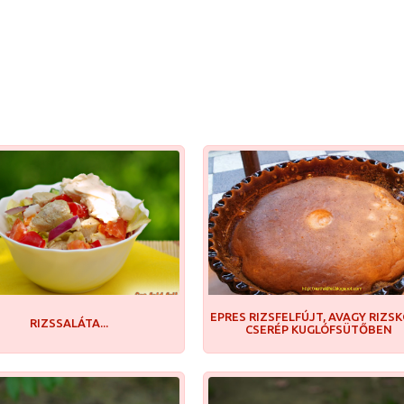
EPRES RIZSFELFÚJT, AVAGY RIZS
RIZSSALÁTA...
CSERÉP KUGLÓFSÜTŐBEN