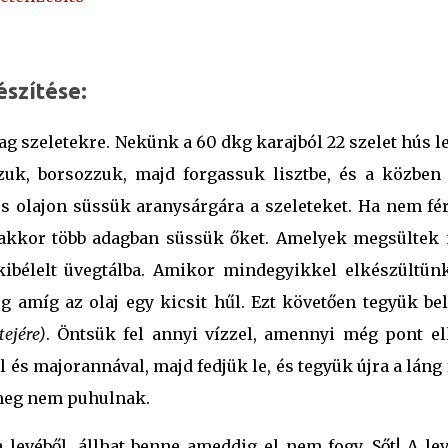
észítése:
ag szeletekre. Nekünk a 60 dkg karajból 22 szelet hús le
zuk, borsozzuk, majd forgassuk lisztbe, és a közben
s olajon süssük aranysárgára a szeleteket. Ha nem fé
, akkor több adagban süssük őket. Amelyek megsültek 
kibélelt üvegtálba. Amikor mindegyikkel elkészültünk
g amíg az olaj egy kicsit hűl. Ezt követően tegyük be
ejére)
. Öntsük fel annyi vízzel, amennyi még pont ell
 és majorannával, majd fedjük le, és tegyük újra a láng 
 meg nem puhulnak.
 levéből, állhat benne ameddig el nem fogy. Sőt! A lev