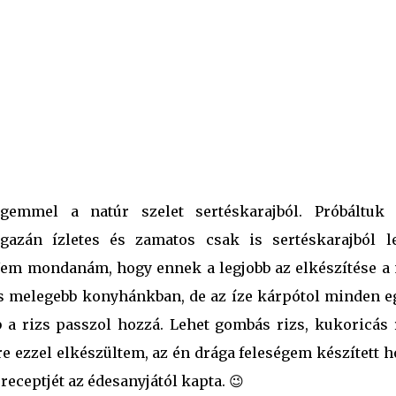
emmel a natúr szelet sertéskarajból. Próbáltuk
igazán ízletes és zamatos csak is sertéskarajból le
em mondanám, hogy ennek a legjobb az elkészítése a 
is melegebb konyhánkban, de az íze kárpótol minden e
 a rizs passzol hozzá. Lehet gombás rizs, kukoricás r
re ezzel elkészültem, az én drága feleségem készített 
receptjét az édesanyjától kapta. 😉