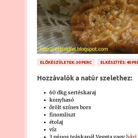
ELŐKÉSZÜLETEK: 30 PERC
ELKÉSZÍTÉS: 40 PE
Hozzávalók a natúr szelethez:
60 dkg sertéskaraj
konyhasó
őrölt színes bors
finomliszt
étolaj
víz
3 púpos teáskanál Vegeta vagy
házi 