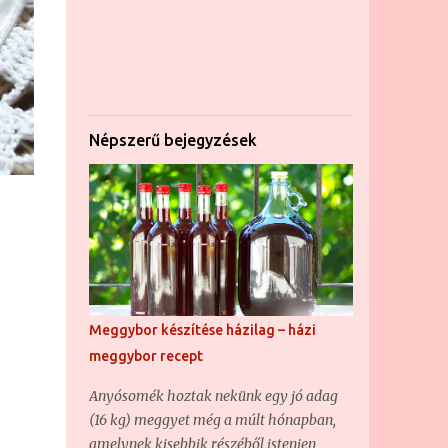
Népszerű bejegyzések
Meggybor készítése házilag – házi
meggybor recept
Anyósomék hoztak nekünk egy jó adag
(16 kg) meggyet még a múlt hónapban,
amelynek kisebbik részéből istenien