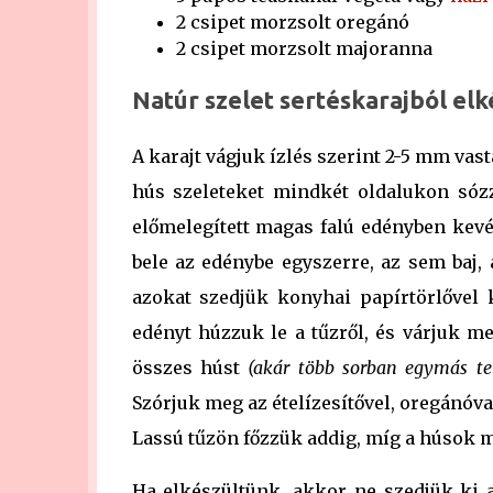
2 csipet morzsolt oregánó
2 csipet morzsolt majoranna
Natúr szelet sertéskarajból elk
A karajt vágjuk ízlés szerint 2-5 mm vast
hús szeleteket mindkét oldalukon sóz
előmelegített magas falú edényben kevé
bele az edénybe egyszerre, az sem baj
azokat szedjük konyhai papírtörlővel 
edényt húzzuk le a tűzről, és várjuk me
összes húst
(akár több sorban egymás tet
Szórjuk meg az ételízesítővel, oregánóval
Lassú tűzön főzzük addig, míg a húsok
Ha elkészültünk, akkor ne szedjük ki a