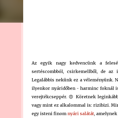
Az egyik nagy kedvencünk a feleség
sertéscombból, csirkemellből, de az 
Legalábbis nekünk ez a véleményünk. N
ilyenkor nyáridőben - harminc foknál 
verejtékcseppér. 😍 Köretnek leginkább
vagy mint ez alkalommal is: rizibizi. Mi
egy isteni finom
nyári salátát
, amelynek 