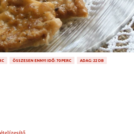
RC
ÖSSZESEN ENNYI IDŐ: 70 PERC
ADAG: 22 DB
ételízesítő