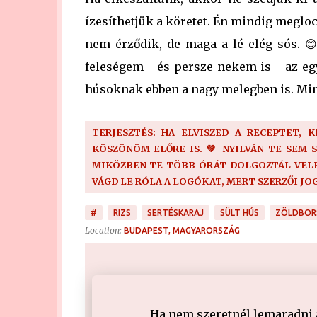
ízesíthetjük a köretet. Én mindig megloc
nem érződik, de maga a lé elég sós. 
feleségem - és persze nekem is - az eg
húsoknak ebben a nagy melegben is. Min
TERJESZTÉS: HA ELVISZED A RECEPTET, 
KÖSZÖNÖM ELŐRE IS. 💚 NYILVÁN TE SEM 
MIKÖZBEN TE TÖBB ÓRÁT DOLGOZTÁL VELE!
VÁGD LE RÓLA A LOGÓKAT, MERT SZERZŐI JO
#
RIZS
SERTÉSKARAJ
SÜLT HÚS
ZÖLDBOR
Location:
BUDAPEST, MAGYARORSZÁG
Ha nem szeretnél lemaradni a 