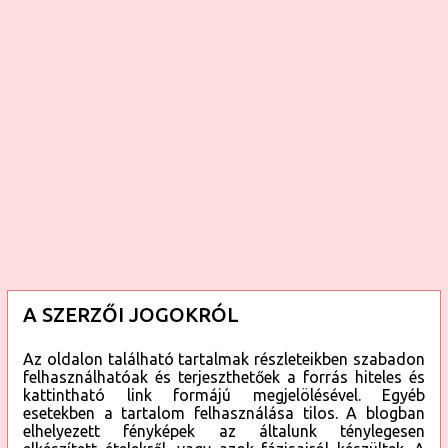
é
s
e
A SZERZŐI JOGOKRÓL
Az oldalon található tartalmak részleteikben szabadon
felhasználhatóak és terjeszthetőek a forrás hiteles és
kattintható link formájú megjelölésével. Egyéb
esetekben a tartalom felhasználása tilos. A blogban
elhelyezett fényképek az általunk ténylegesen