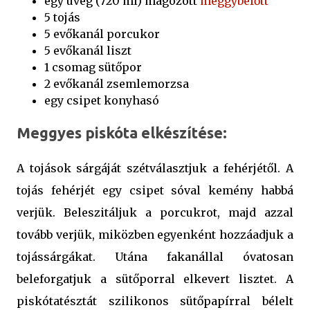
egy üveg (720 ml) magozott
meggybefőtt
5 tojás
5 evőkanál porcukor
5 evőkanál liszt
1 csomag sütőpor
2 evőkanál zsemlemorzsa
egy csipet konyhasó
Meggyes piskóta elkészítése:
A tojások sárgáját szétválasztjuk a fehérjétől. A
tojás fehérjét egy csipet sóval kemény habbá
verjük. Beleszitáljuk a porcukrot, majd azzal
tovább verjük, miközben egyenként hozzáadjuk a
tojássárgákat. Utána fakanállal óvatosan
beleforgatjuk a sütőporral elkevert lisztet. A
piskótatésztát szilikonos sütőpapírral bélelt