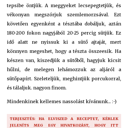
tepsibe öntjük. A meggyeket lecsepegtetjük, és
vékonyan megszórjuk szemlemorzsával. Ezt
követően egyenként a tésztába dobáljuk, aztán
180-200 fokon nagyjából 20-25 percig sütjük. Ez
idő alatt ne nyissuk ki a sütő ajtaját, mert
könnyen megeshet, hogy a tészta összeesik. Ha
készen van, kiszedjük a sütőből, hagyjuk kicsit
hűlni, de melegen lehámozzuk az aljáról a
sütőpapírt. Szeleteljük, meghintjük porcukorral,
és tálaljuk. nagyon finom.
Mindenkinek kellemes nassolást kívánunk... :-)
TERJESZTÉS: HA ELVISZED A RECEPTET, KÉRLEK
JELENÍTS MEG EGY HIVATKOZÁST, HOGY ITT