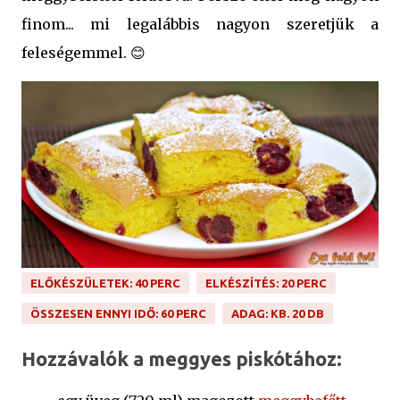
finom... mi legalábbis nagyon szeretjük a
feleségemmel. 😊
ELŐKÉSZÜLETEK: 40 PERC
ELKÉSZÍTÉS: 20 PERC
ÖSSZESEN ENNYI IDŐ: 60 PERC
ADAG: KB. 20 DB
Hozzávalók a meggyes piskótához: