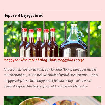
Népszerű bejegyzések
Meggybor készítése házilag – házi meggybor recept
Anyósomék hoztak nekünk egy jó adag (16 kg) meggyet még a
múlt hónapban, amelynek kisebbik részéből istenien finom házi
meggyszörp készült, a nagyobbik feléből pedig a jelen poszt
alanyát képező házi meggybor. Aki rendszeres olvasója a
blognak, az már bizonyára találkozott nem egy házi borunkkal ,
hiszen ha nem is túl sűrűn, de azért rendszeresen kísérletezgetünk
ezzel is. Olyannyira, hogy hasonló borunk már volt, csak éppen