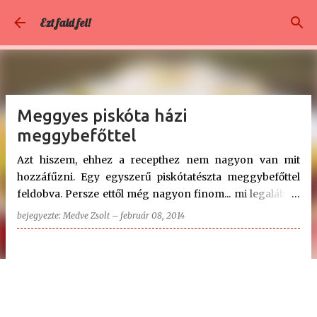
Ugrás a fő tartalomra
Ezt fald fel!
Meggyes piskóta házi
meggybefőttel
Azt hiszem, ehhez a recepthez nem nagyon van mit
hozzáfűzni. Egy egyszerű piskótatészta meggybefőttel
feldobva. Persze ettől még nagyon finom... mi legalábbis
nagyon szeretjük a feleségemmel. 😊 Előkészületek: 40
bejegyezte:
Medve Zsolt
–
február 08, 2014
perc Elkészítés: 20 perc Összesen ennyi idő: 60 perc
Adag: kb. 20 db Hozzávalók a meggyes piskótához: egy
üveg (720 ml) magozott meggybefőtt 5 tojás 5 evőkanál
porcukor 5 evőkanál liszt 1 csomag sütőpor 2 evőkanál
zsemlemorzsa egy csipet konyhasó Meggyes piskóta
elkészítése: A tojások sárgáját szétválasztjuk a fehérjétől.