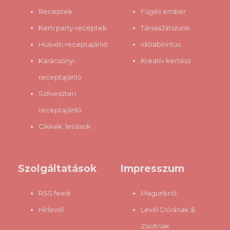
gondoljam róluk, hogy tájékozatlanok, mintsem azt, hogy
Receptek
Fügés ember
szándoksa...
Kerti party receptek
TársasJátszunk
Húsvéti receptajánló
Időlabirintus
Karácsonyi
Kreatív kertész
receptajánló
Szilveszteri
receptajánló
Cikkek, leírások
Szolgáltatások
Impresszum
RSS feed
Magunkról
Hírlevél
Levél Dórának &
Zsoltnak