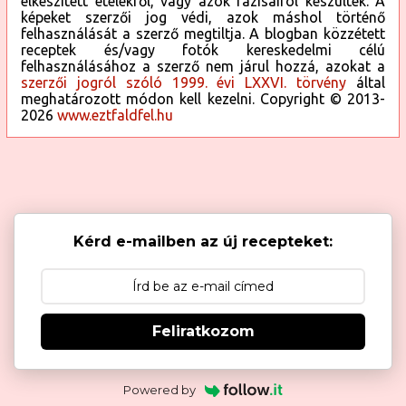
elkészített ételekről, vagy azok fázisairól készültek. A
képeket szerzői jog védi, azok máshol történő
felhasználását a szerző megtiltja. A blogban közzétett
receptek és/vagy fotók kereskedelmi célú
felhasználásához a szerző nem járul hozzá, azokat a
szerzői jogról szóló 1999. évi LXXVI. törvény
által
meghatározott módon kell kezelni. Copyright © 2013-
2026
www.eztfaldfel.hu
Kérd e-mailben az új recepteket:
Feliratkozom
Powered by