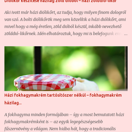
Diólikőr készítése házilag zöld dióból – házi zölddió-likőr
kertemben, nekem egykor gondot okozott fügét beszerezni, ami
nem is csoda, hiszen nem volt saját kertem saját fügékkel. Igaz,
Aki ivott már házi diólikőrt, az tudja, hogy milyen finom dologról
bornak való fügém most sem sok van, de szerencsére az egyik
van szó. A bolti diólikőrök meg sem közelítik a házi diólikőrt, ami
kedves szomszédnak sokkal több van,...
mivel hogy a még éretlen, zöld dióból készül, inkább nevezhető
zölddió-likőrnek. Idén elhatároztuk, hogy mi is belefogunk ennek
az istenien finom italnak az elkészítésébe, ami egyébiránt egyben
gyógyital is, ahogy Zilahay Ágnes már régen (1892) megírta,
kitűnő gyomorerősítő is... Zilahy Ágnes - Valódi magyar
szakácskönyv (1892): Egy 3 literes bőszáju üvegbe tegyünk
karikára vágott 20 gyenge zöld diót, 20 szem szegfüszeget, két
darab fahéjat és fél kiló czukrot. Ezeket kevés vizzel felfőzve,
öntsük az üvegbe és töltsük tele az üveget seprő, vagy
törkölypálinkával. Az üvegeket időnként rázzuk fel. Pár hét alatt
Házi fokhagymakrém tartósítószer nélkül – fokhagymakrém
össze érik; gyomor fájdalom ellen igen hathatós gyógyszer. Mi
házilag...
most ezt az alapreceptet bővítettük ki egy kicsit fűszerekkel, és
cukorral, hogy ne diópálinka, hanem diólikőr legyen belőle. Az
A fokhagyma minden formájában – így a most bemutatott házi
arányokon mindenki módosítson magának nyugodta...
fokhagymakrémként is – az egyik legegészségesebb
fűszernövény a világon. Nem hiába hát, hogy a tradicionális