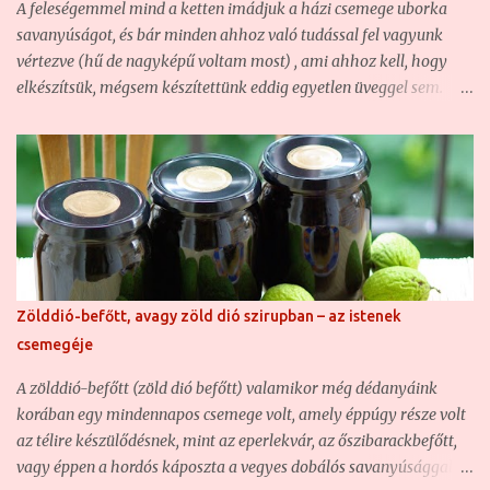
A feleségemmel mind a ketten imádjuk a házi csemege uborka
eltalált recepteket. Hajlandó vagyok kísérletezni is, így sokszor
savanyúságot, és bár minden ahhoz való tudással fel vagyunk
itt-o...
vértezve (hű de nagyképű voltam most) , ami ahhoz kell, hogy
elkészítsük, mégsem készítettünk eddig egyetlen üveggel sem.
Hogy miért? Mert a fővárosban élünk, nincs saját kertünk, a
piacokon pedig 4-7 centis uborkákat beszerezni szinte lehetetlen,
mert a termelő egyszerűen nem szedi le, amíg ilyen pici, csak ha
nagyüzemi leadásra szánják. A piacon inkább a kovászolni való
nagyobbacska méret a jellemző, de az meg már túl "öreg"
csemege uborka savanyúságnak. Ezért ezt kénytelenek voltunk
eddig mindig készen venni. Idén azonban szerencsénk volt, mert
az anyósomék hoztak nekünk majdnem 22 kiló 4-7 centis
Zölddió-befőtt, avagy zöld dió szirupban – az istenek
csemege uborkát, ami ugyan kovászolni egyáltalán nem jó, de
csemegéje
ahhoz, hogy házi csemege uborka savanyúságot készítsünk
belőle a téli hónapokra, kiváló. Ezért elhatároztuk, hogy 2 kg
A zölddió-befőtt (zöld dió befőtt) valamikor még dédanyáink
kivételével (ezeket frissen történő elfogyasztásra szántuk) az
korában egy mindennapos csemege volt, amely éppúgy része volt
egészből h...
az télire készülődésnek, mint az eperlekvár, az őszibarackbefőtt,
vagy éppen a hordós káposzta a vegyes dobálós savanyúsággal