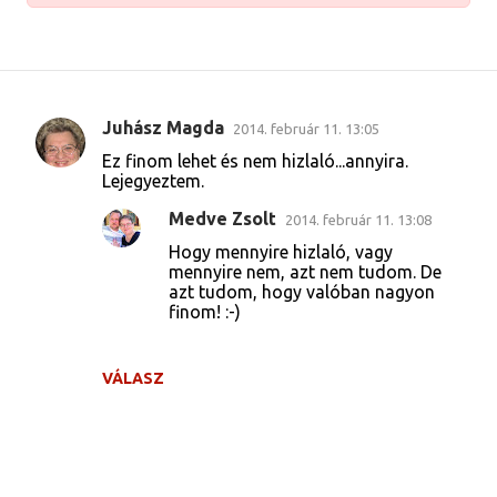
Juhász Magda
2014. február 11. 13:05
M
Ez finom lehet és nem hizlaló...annyira.
e
Lejegyeztem.
g
Medve Zsolt
2014. február 11. 13:08
j
Hogy mennyire hizlaló, vagy
e
mennyire nem, azt nem tudom. De
azt tudom, hogy valóban nagyon
g
finom! :-)
y
z
VÁLASZ
é
s
e
k