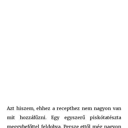
A tojás fehérjét egy csipet sóval kemény habbá verjük.
Beleszitáljuk a porcukrot, majd azzal tovább verjük,
miközben egyenként hozzáadjuk a tojássárgákat. Utána
fakanállal óvatosan beleforgatjuk a sütőporral elkevert
lisztet. A piskótatésztát szilikonos sütőpapírral bélelt
tepsibe öntjük. A meggyeket lecsepegtetjük, és vékonyan
megszórjuk szemlemorzsával. Ezt követően egyenké...
Azt hiszem, ehhez a recepthez nem nagyon van
mit hozzáfűzni. Egy egyszerű piskótatészta
meggybefőttel feldobva. Persze ettől még nagyon