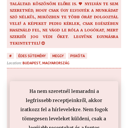
TALÁLTAD. KÖSZÖNÖM ELŐRE IS. 💚 NYILVÁN TE SEM
SZERETNÉD, HOGY CSAK ÚGY ELVIGYÉK A MUNKÁDAT
SZÓ NÉLKÜL, MIKÖZBEN TE TÖBB ÓRÁT DOLGOZTÁL
VELE! A KÉPEKET PEDIG KÉRLEK, CSAK EGÉSZÉBEN
HASZNÁLD FEL, NE VÁGD LE RÓLA A LOGÓKAT, MERT
SZERZŐI JOG VÉDI ŐKET. LEGYÜNK EGYMÁSRA
TEKINTETTEL! 😊
#
ÉDES SÜTEMÉNY
MEGGY
PISKÓTA
Location:
BUDAPEST, MAGYARORSZÁG
Ha nem szeretnél lemaradni a
legfrissebb receptjeinkről, akkor
iratkozz fel a hírlevelekre. Nem fogok
tömegesen leveleket küldeni, csak a
legújabb recepteket és a fontos