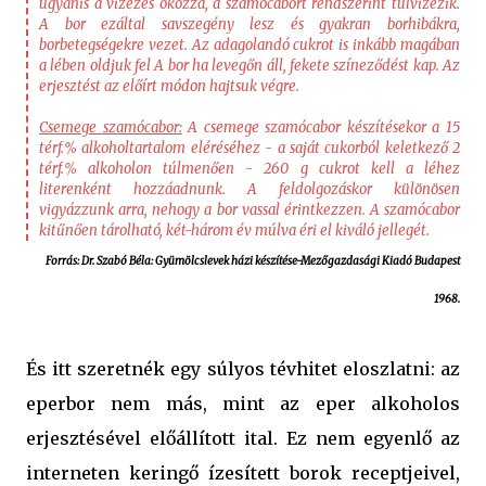
ugyanis a vizezés okozza, a szamócabort rendszerint túlvizezik.
A bor ezáltal savszegény lesz és gyakran borhibákra,
borbetegségekre vezet. Az adagolandó cukrot is inkább magában
a lében oldjuk fel A bor ha levegőn áll, fekete színeződést kap. Az
erjesztést az előírt módon hajtsuk végre.
Csemege szamócabor:
A csemege szamócabor készítésekor a 15
térf.% alkoholtartalom eléréséhez - a saját cukorból keletkező 2
térf.% alkoholon túlmenően - 260 g cukrot kell a léhez
literenként hozzáadnunk. A feldolgozáskor különösen
vigyázzunk arra, nehogy a bor vassal érintkezzen. A szamócabor
kitűnően tárolható, két-három év múlva éri el kiváló jellegét.
Forrás: Dr. Szabó Béla: Gyümölcslevek házi készítése-Mezőgazdasági Kiadó Budapest
1968.
És itt szeretnék egy súlyos tévhitet eloszlatni: az
eperbor nem más, mint az eper alkoholos
erjesztésével előállított ital. Ez nem egyenlő az
interneten keringő ízesített borok receptjeivel,