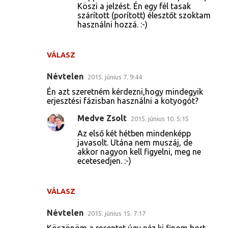
e
Köszi a jelzést. Én egy fél tasak
szárított (porított) élesztőt szoktam
g
használni hozzá. :-)
y
z
VÁLASZ
é
s
Névtelen
2015. június 7. 9:44
e
Én azt szeretném kérdezni,hogy mindegyik
erjesztési fázisban használni a kotyogót?
k
Medve Zsolt
2015. június 10. 5:15
Az első két hétben mindenképp
javasolt. Utána nem muszáj, de
akkor nagyon kell figyelni, meg ne
ecetesedjen. :-)
VÁLASZ
Névtelen
2015. június 15. 7:17