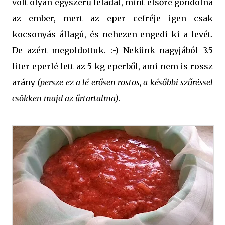
volt olyan egyszerű feladat, mint elsőre gondolná
az ember, mert az eper cefréje igen csak
kocsonyás állagú, és nehezen engedi ki a levét.
De azért megoldottuk. :-) Nekünk nagyjából 3.5
liter eperlé lett az 5 kg eperből, ami nem is rossz
arány
(persze ez a lé erősen rostos, a későbbi szűréssel
csökken majd az űrtartalma)
.