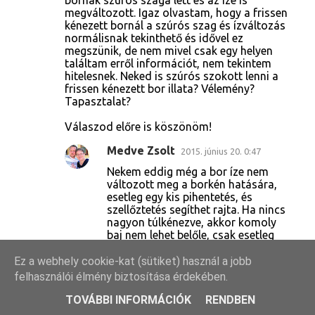
bornak szúrós szaga lett és az íze is
megváltozott. Igaz olvastam, hogy a frissen
kénezett bornál a szúrós szag és ízváltozás
normálisnak tekinthető és idővel ez
megszünik, de nem mivel csak egy helyen
találtam erről információt, nem tekintem
hitelesnek. Neked is szúrós szokott lenni a
frissen kénezett bor illata? Vélemény?
Tapasztalat?
Válaszod előre is köszönöm!
Medve Zsolt
2015. június 20. 0:47
Nekem eddig még a bor íze nem
változott meg a borkén hatására,
esetleg egy kis pihentetés, és
szellőztetés segíthet rajta. Ha nincs
nagyon túlkénezve, akkor komoly
baj nem lehet belőle, csak esetleg
fejfájós lesz a bor. Ha ihatatlanul túl
lett kénezve, akkor sajnos nincs más
Ez a webhely cookie-kat (sütiket) használ a jobb
megoldás, mint készíteni egy újabb
felhasználói élmény biztosítása érdekében.
adag bort, majd a végső fázisban
nem lekénezni, hanem ezzel
TOVÁBBI INFORMÁCIÓK
RENDBEN
összekeverni. Mivel eper ilyenkor