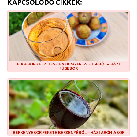
KAPCSOLÓDÓ CIKKEK:
FÜGEBOR KÉSZÍTÉSE HÁZILAG FRISS FÜGÉBŐL – HÁZI
FÜGEBOR
BERKENYEBOR FEKETE BERKENYÉBŐL – HÁZI ARÓNIABOR