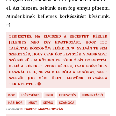
el. Azt hiszem, nekünk nem fog ennyit pihenni.
Mindenkinek kellemes borkészítést kívánunk.
:-)
TERJESZTÉS: HA ELVISZED A RECEPTET, KÉRLEK
JELENÍTS MEG EGY HIVATKOZÁST, HOGY ITT
TALÁLTAD. KÖSZÖNÖM ELŐRE IS. 💚 NYILVÁN TE SEM
SZERETNÉD, HOGY CSAK ÚGY ELVIGYÉK A MUNKÁDAT
SZÓ NÉLKÜL, MIKÖZBEN TE TÖBB ÓRÁT DOLGOZTÁL
VELE! A KÉPEKET PEDIG KÉRLEK, CSAK EGÉSZÉBEN
HASZNÁLD FEL, NE VÁGD LE RÓLA A LOGÓKAT, MERT
SZERZŐI JOG VÉDI ŐKET. LEGYÜNK EGYMÁSRA
TEKINTETTEL! 😊
BOR
EGÉSZSÉGES
EPER
ERJESZTÉS
FERMENTÁCIÓ
HÁZI BOR
MUST
SEPRŐ
SZAMÓCA
Location:
BUDAPEST, MAGYARORSZÁG