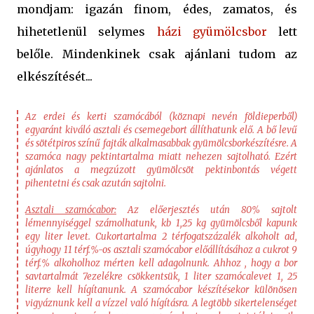
mondjam: igazán finom, édes, zamatos, és
hihetetlenül selymes
házi gyümölcsbor
lett
belőle. Mindenkinek csak ajánlani tudom az
elkészítését...
Az erdei és kerti szamócából (köznapi nevén földieperből)
egyaránt kiváló asztali és csemegebort állíthatunk elő. A bő levű
és sötétpiros színű fajták alkalmasabbak gyümölcsborkészítésre. A
szamóca nagy pektintartalma miatt nehezen sajtolható. Ezért
ajánlatos a megzúzott gyümölcsöt pektinbontás végett
pihentetni és csak azután sajtolni.
Asztali szamócabor:
Az előerjesztés után 80% sajtolt
lémennyiséggel számolhatunk, kb 1,25 kg gyümölcsből kapunk
egy liter levet. Cukortartalma 2 térfogatszázalék alkoholt ad,
úgyhogy 11 térf.%-os asztali szamócabor előállításához a cukrot 9
térf.% alkoholhoz mérten kell adagolnunk. Ahhoz , hogy a bor
savtartalmát 7ezelékre csökkentsük, 1 liter szamócalevet 1, 25
literre kell hígítanunk. A szamócabor készítésekor különösen
vigyáznunk kell a vízzel való hígításra. A legtöbb sikertelenséget