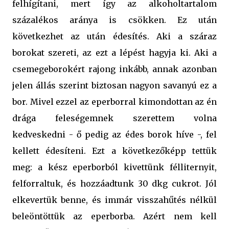
felhígítani, mert így az alkoholtartalom
százalékos aránya is csökken. Ez után
következhet az után édesítés. Aki a száraz
borokat szereti, az ezt a lépést hagyja ki. Aki a
csemegeborokért rajong inkább, annak azonban
jelen állás szerint biztosan nagyon savanyú ez a
bor. Mivel ezzel az eperborral kimondottan az én
drága feleségemnek szerettem volna
kedveskedni - ő pedig az édes borok híve -, fel
kellett édesíteni. Ezt a következőképp tettük
meg: a kész eperborból kivettünk félliternyit,
felforraltuk, és hozzáadtunk 30 dkg cukrot. Jól
elkevertük benne, és immár visszahűtés nélkül
beleöntöttük az eperborba. Azért nem kell