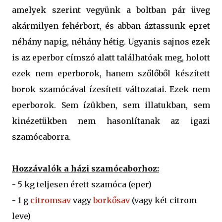
amelyek szerint vegyünk a boltban pár üveg
akármilyen fehérbort, és abban áztassunk epret
néhány napig, néhány hétig. Ugyanis sajnos ezek
is az eperbor címszó alatt találhatóak meg, holott
ezek nem eperborok, hanem szőlőből készített
borok szamócával ízesített változatai. Ezek nem
eperborok. Sem ízükben, sem illatukban, sem
kinézetükben nem hasonlítanak az igazi
szamócaborra.
Hozzávalók a házi szamócaborhoz:
- 5 kg teljesen érett szamóca (eper)
- 1 g
citromsav
vagy
borkősav
(vagy két citrom
leve)