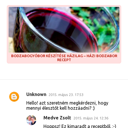
BODZABOGYÓBOR KÉSZÍTÉSE HÁZILAG – HÁZI BODZABOR
RECEPT
Unknown
2015. május 23. 17:53
M
Hello! azt szeretném megkérdezni, hogy
e
mennyi élesztőt kell hozzáadni? :)
g
Medve Zsolt
2015. május 24. 12:36
j
Hoppsz! Ez kimaradt a receptből. :-)