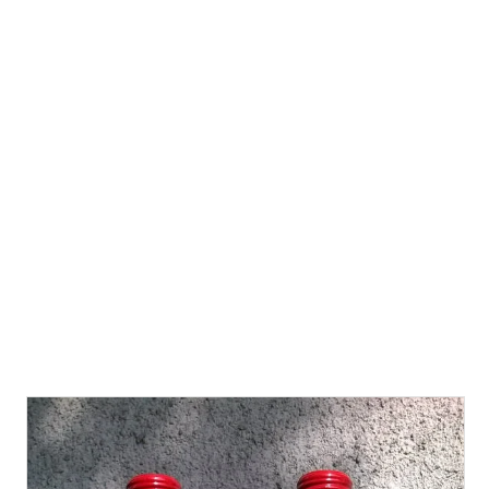
Így hát, már nagyon vártuk az idei szedd magad eper
szezonját, amely elérkeztekor szedtünk is több, mint 30
kg epret. Ennek egy része ment a fagyasztószekrénybe
télire, egy részéből isteni eperlekvár lett, de 5 kilónyit már
előre lefoglaltam, és megmondtam a feleségemnek, hogy
abból istenien finom, az ő ízlésének is megfelelően édes
csemegebort készítek. Az én egyetlenem édesanyjától
kaptam is egy jó kis receptes könyvet (Bencsik Klára -
Koronczai Magdol...