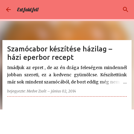
Ugrás a fő tartalomra
Ezt fald fel!
Szamócabor készítése házilag –
házi eperbor recept
Imádjuk az epret , de az én drága feleségem mindennél
jobban szereti, ez a kedvenc gyümölcse. Készítettünk
már sok mindent szamócából, de bort eddig még nem. Az
interneten keresgélve azonban sok helyen lehet olvasni
bejegyezte:
Medve Zsolt
–
június 02, 2014
róla, és több kereskedésben is lehet kapni 100% eperből
készült eperbort. Az áruk azonban elég borsos,
literenkénti ára sok helyen megközelíti, vagy meg is
haladja a háromezer forintot, ami nem kevés. Mivel én
tavaly óta elég sokféle házi gyümölcsbort erjesztettem,
gondoltam, miért ne próbálnám ki ezt a szamócával is.