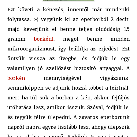
Ezt követi a kénezés, innentől már mindenki
folytassa. :-) vegyünk ki az eperborból 2 decit,
majd keverjünk el benne teljes oldódásig 1.5
gramm
borként
, megöl benne minden
mikroorganizmust, így leállítja az erjedést. Ezt
öntsük vissza az üvegbe, és fedjük le egy
valamilyen jó szellőzést biztosító anyaggal. A
borkén
mennyiségével vigyázzunk,
semmiképpen se adjunk hozzá többet a leírtnál,
mert ha túl sok a borban a kén, akkor fejfájós
utóhatása lesz, amikor isszuk. Szóval, fedjük le,
és tegyük félre ülepedni. A zavaros eperborunk
napról-napra egyre tisztább lesz, ahogy ülepszik
le az aljára a seprő. Nekünk 5 centi vastag