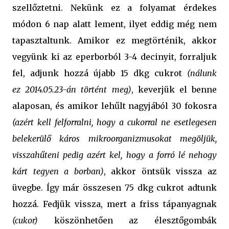
szellőztetni. Nekünk ez a folyamat érdekes
módon 6 nap alatt lement, ilyet eddig még nem
tapasztaltunk. Amikor ez megtörténik, akkor
vegyünk ki az eperborból 3-4 decinyit, forraljuk
fel, adjunk hozzá újabb 15 dkg cukrot
(nálunk
ez
2014.05.23-án történt meg
)
, keverjük el benne
alaposan, és amikor lehűlt nagyjából 30 fokosra
(azért kell felforralni, hogy a cukorral ne esetlegesen
belekerülő káros mikroorganizmusokat megöljük,
visszahűteni pedig azért kel, hogy a forró lé nehogy
kárt tegyen a borban)
, akkor öntsük vissza az
üvegbe. Így már összesen 75 dkg cukrot adtunk
hozzá. Fedjük vissza, mert a friss tápanyagnak
(cukor)
köszönhetően az élesztőgombák