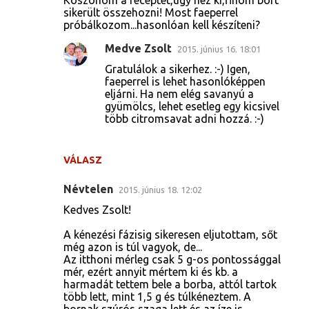
Köszönöm a receptet,úgy néz ki,finom bort
sikerült összehozni! Most faeperrel
próbálkozom...hasonlóan kell készíteni?
Medve Zsolt
2015. június 16. 18:01
Gratulálok a sikerhez. :-) Igen,
faeperrel is lehet hasonlóképpen
eljárni. Ha nem elég savanyú a
gyümölcs, lehet esetleg egy kicsivel
több citromsavat adni hozzá. :-)
VÁLASZ
Névtelen
2015. június 18. 12:02
Kedves Zsolt!
A kénezési fázisig sikeresen eljutottam, sőt
még azon is túl vagyok, de...
Az itthoni mérleg csak 5 g-os pontossággal
mér, ezért annyit mértem ki és kb. a
harmadát tettem bele a borba, attól tartok
több lett, mint 1,5 g és túlkéneztem. A