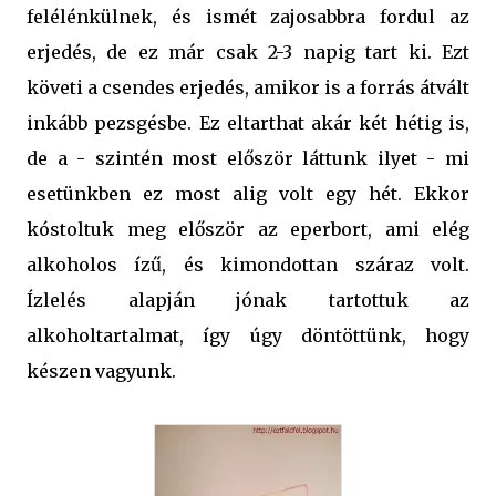
felélénkülnek, és ismét zajosabbra fordul az
erjedés, de ez már csak 2-3 napig tart ki. Ezt
követi a csendes erjedés, amikor is a forrás átvált
inkább pezsgésbe. Ez eltarthat akár két hétig is,
de a - szintén most először láttunk ilyet - mi
esetünkben ez most alig volt egy hét. Ekkor
kóstoltuk meg először az eperbort, ami elég
alkoholos ízű, és kimondottan száraz volt.
Ízlelés alapján jónak tartottuk az
alkoholtartalmat, így úgy döntöttünk, hogy
készen vagyunk.