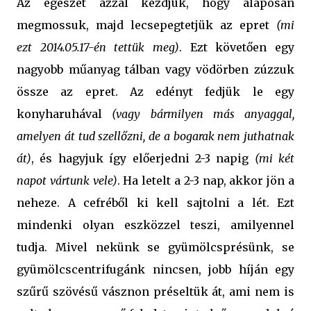
Az egészet azzal kezdjük, hogy alaposan
megmossuk, majd lecsepegtetjük az epret
(mi
ezt
2014.05.17-én tettük meg
)
. Ezt követően egy
nagyobb műanyag tálban vagy vödörben zúzzuk
össze az epret. Az edényt fedjük le egy
konyharuhával
(vagy bármilyen más anyaggal,
amelyen át tud szellőzni, de a bogarak nem juthatnak
át)
, és hagyjuk így előerjedni 2-3 napig
(mi két
napot vártunk vele)
. Ha letelt a 2-3 nap, akkor jön a
neheze. A cefréből ki kell sajtolni a lét. Ezt
mindenki olyan eszközzel teszi, amilyennel
tudja. Mivel nekünk se gyümölcsprésünk, se
gyümölcscentrifugánk nincsen, jobb híján egy
szűrű szövésű vásznon préseltük át, ami nem is