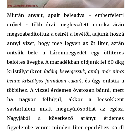
Miután anyait, apait beleadva - emberfeletti
erővel - több órai megfeszített munka árán
megszabadítottuk a cefrét a levétől, adjunk hozzá
annyi vizet, hogy meg legyen az öt liter, aztán
öntsük bele a háromnegyedét egy ötliteres
befőttes üvegbe. A maradékban oldjunk fel 60 dkg
kristálycukrot
(addig kevergessük, amíg már nincs
benne kristályos formában cukor)
, és úgy öntsük a
többihez. A vízzel érdemes óvatosan bánni, mert
ha nagyon felhígul, akkor a lecsökkent
savtartalom miatt megnyúlósodhat az egész.
Nagyjából a következő arányt érdemes
figyelembe venni: minden liter eperléhez 2.5 dl