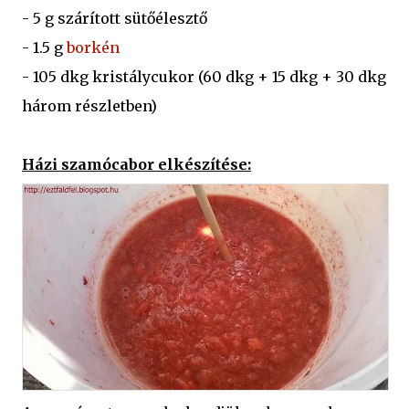
- 5 g szárított sütőélesztő
- 1.5 g
borkén
- 105 dkg kristálycukor (60 dkg + 15 dkg + 30 dkg
három részletben)
Házi szamócabor elkészítése: