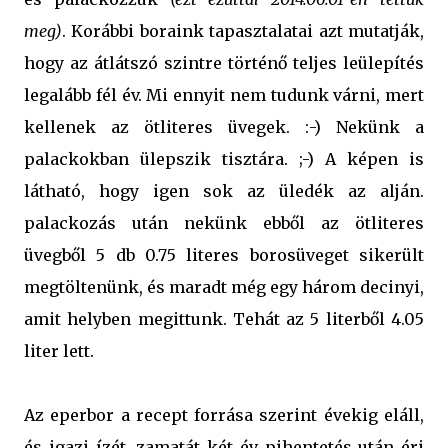
meg)
. Korábbi boraink tapasztalatai azt mutatják,
hogy az átlátszó szintre történő teljes leülepítés
legalább fél év. Mi ennyit nem tudunk várni, mert
kellenek az ötliteres üvegek. :-) Nekünk a
palackokban ülepszik tisztára. ;-) A képen is
látható, hogy igen sok az üledék az alján.
palackozás után nekünk ebből az ötliteres
üvegből 5 db 0.75 literes borosüveget sikerült
megtöltenünk, és maradt még egy három decinyi,
amit helyben megittunk. Tehát az 5 literből 4.05
liter lett.
Az eperbor a recept forrása szerint évekig eláll,
és igazi ízét, zamatát két év pihentetés után éri