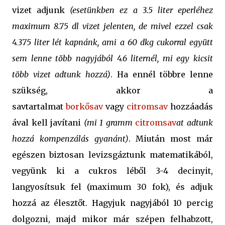
vizet adjunk
(esetünkben ez a 3.5 liter eperléhez
maximum 8.75 dl vizet jelenten, de mivel ezzel csak
4.375 liter lét kapnánk, ami a 60 dkg cukorral együtt
sem lenne több nagyjából 4.6 liternél, mi egy kicsit
több vizet adtunk hozzá)
. Ha ennél többre lenne
szükség, akkor a
savtartalmat
borkősav
vagy
citromsav
hozzáadás
ával kell javítani
(mi 1 gramm
citromsav
at adtunk
hozzá kompenzálás gyanánt)
. Miután most már
egészen biztosan levizsgáztunk matematikából,
vegyünk ki a cukros léből 3-4 decinyit,
langyosítsuk fel (maximum 30 fok), és adjuk
hozzá az élesztőt. Hagyjuk nagyjából 10 percig
dolgozni, majd mikor már szépen felhabzott,