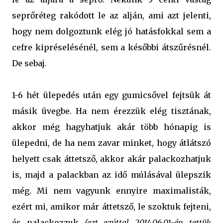
seprőréteg rakódott le az alján, ami azt jelenti,
hogy nem dolgoztunk elég jó hatásfokkal sem a
cefre kipréselésénél, sem a későbbi átszűrésnél.
De sebaj.
1-6 hét ülepedés után egy gumicsővel fejtsük át
másik üvegbe. Ha nem érezzük elég tisztának,
akkor még hagyhatjuk akár több hónapig is
ülepedni, de ha nem zavar minket, hogy átlátszó
helyett csak áttetsző, akkor akár palackozhatjuk
is, majd a palackban az idő múlásával ülepszik
még. Mi nem vagyunk ennyire maximalisták,
ezért mi, amikor már áttetsző, le szoktuk fejteni,
és palackozzuk
(ezt ezúttal 2014.06.01-én tettük