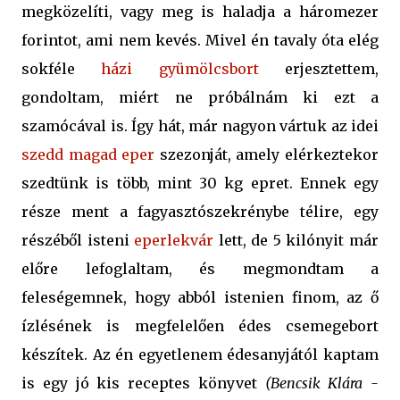
megközelíti, vagy meg is haladja a háromezer
forintot, ami nem kevés. Mivel én tavaly óta elég
sokféle
házi gyümölcsbort
erjesztettem,
gondoltam, miért ne próbálnám ki ezt a
szamócával is. Így hát, már nagyon vártuk az idei
szedd magad eper
szezonját, amely elérkeztekor
szedtünk is több, mint 30 kg epret. Ennek egy
része ment a fagyasztószekrénybe télire, egy
részéből isteni
eperlekvár
lett, de 5 kilónyit már
előre lefoglaltam, és megmondtam a
feleségemnek, hogy abból istenien finom, az ő
ízlésének is megfelelően édes csemegebort
készítek. Az én egyetlenem édesanyjától kaptam
is egy jó kis receptes könyvet
(Bencsik Klára -