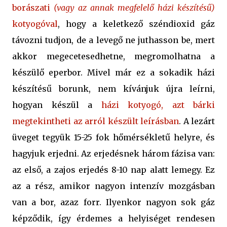
borászati
(vagy az annak megfelelő házi készítésű)
kotyogóval
, hogy a keletkező széndioxid gáz
távozni tudjon, de a levegő ne juthasson be, mert
akkor megecetesedhetne, megromolhatna a
készülő eperbor. Mivel már ez a sokadik házi
készítésű borunk, nem kívánjuk újra leírni,
hogyan készül a
házi kotyogó, azt bárki
megtekintheti az arról készült leírásban
. A lezárt
üveget tegyük 15-25 fok hőmérsékletű helyre, és
hagyjuk erjedni. Az erjedésnek három fázisa van:
az első, a zajos erjedés 8-10 nap alatt lemegy. Ez
az a rész, amikor nagyon intenzív mozgásban
van a bor, azaz forr. Ilyenkor nagyon sok gáz
képződik, így érdemes a helyiséget rendesen