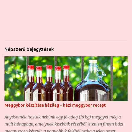
Népszerű bejegyzések
Meggybor készítése házilag – házi meggybor recept
Anyósomék hoztak nekünk egy jó adag (16 kg) meggyet még a
múlt hónapban, amelynek kisebbik részéből istenien finom házi
meggyszörp készült, a nagyobbik feléből pedig a jelen poszt