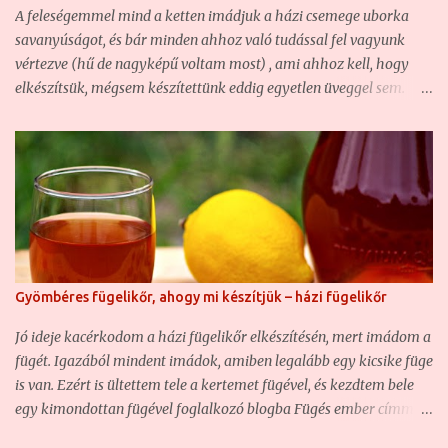
most ezt az alapreceptet bővítettük ki egy kicsit fűszerekkel, és
A feleségemmel mind a ketten imádjuk a házi csemege uborka
cukorral, hogy ne diópálinka, hanem diólikőr legyen belőle. Az
savanyúságot, és bár minden ahhoz való tudással fel vagyunk
arányokon mindenki módosítson magának nyugodta...
vértezve (hű de nagyképű voltam most) , ami ahhoz kell, hogy
elkészítsük, mégsem készítettünk eddig egyetlen üveggel sem.
Hogy miért? Mert a fővárosban élünk, nincs saját kertünk, a
piacokon pedig 4-7 centis uborkákat beszerezni szinte lehetetlen,
mert a termelő egyszerűen nem szedi le, amíg ilyen pici, csak ha
nagyüzemi leadásra szánják. A piacon inkább a kovászolni való
nagyobbacska méret a jellemző, de az meg már túl "öreg"
csemege uborka savanyúságnak. Ezért ezt kénytelenek voltunk
eddig mindig készen venni. Idén azonban szerencsénk volt, mert
az anyósomék hoztak nekünk majdnem 22 kiló 4-7 centis
Gyömbéres fügelikőr, ahogy mi készítjük – házi fügelikőr
csemege uborkát, ami ugyan kovászolni egyáltalán nem jó, de
ahhoz, hogy házi csemege uborka savanyúságot készítsünk
Jó ideje kacérkodom a házi fügelikőr elkészítésén, mert imádom a
belőle a téli hónapokra, kiváló. Ezért elhatároztuk, hogy 2 kg
fügét. Igazából mindent imádok, amiben legalább egy kicsike füge
kivételével (ezeket frissen történő elfogyasztásra szántuk) az
is van. Ezért is ültettem tele a kertemet fügével, és kezdtem bele
egészből h...
egy kimondottan fügével foglalkozó blogba Fügés ember címmel.
Sajnos hazánkban a füge a konyhában éppen annyira nem