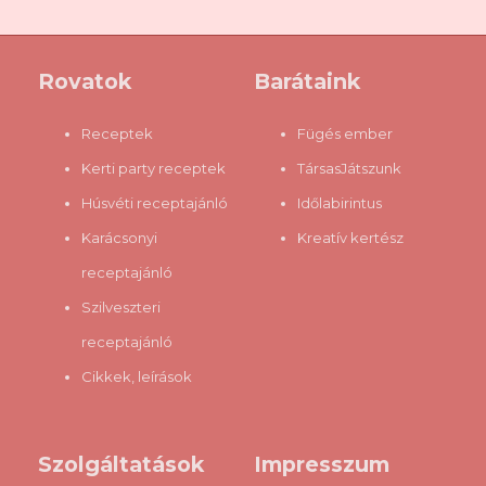
készítettet, tartósítószerest, vagy éppen adalékanyagoktól
menteset. Ugyanakkor sajnos a gasztrobloggerek igen nagy
hányada elég tájékozatlannak tűnik mindazok fényében, amiket
Rovatok
Barátaink
leírnak (legalábbis a jó szándék arra vezérel, hogy inkább
gondoljam róluk, hogy tájékozatlanok, mintsem azt, hogy
Receptek
Fügés ember
szándoksa...
Kerti party receptek
TársasJátszunk
Húsvéti receptajánló
Időlabirintus
Karácsonyi
Kreatív kertész
receptajánló
Szilveszteri
receptajánló
Cikkek, leírások
Szolgáltatások
Impresszum