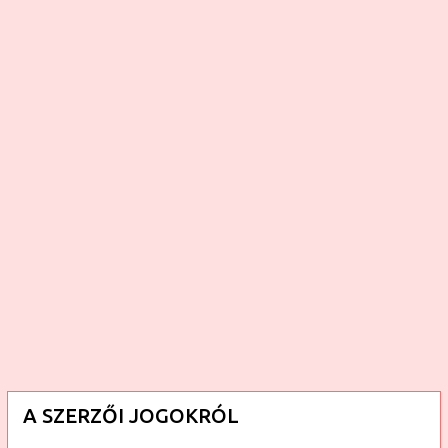
é
s
e
k
A SZERZŐI JOGOKRÓL