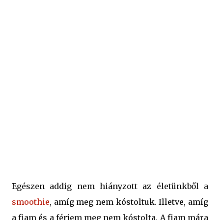
fiúk. Nem csoda, hőség van, s nincs is jobb egy frissítő,
gyümölcsös italnál. :-) Íme a recept: Hozzávalók a
meggyes smoothiehoz: - 15-20 dkg magozott meggy - 2
kis pohár natúr joghurt - 1-2 dl tej - fél banán Az egészet
turmixgépbe tesszük, és összeturmixoljuk. Hidegen
fogyasztva a legjobb. Ebben az embert próbáló hőségben
egészen biztosan jól fog esni. :-)
Egészen addig nem hiányzott az életünkből a
smoothie
, amíg meg nem kóstoltuk. Illetve, amíg
a fiam és a férjem meg nem kóstolta. A fiam mára