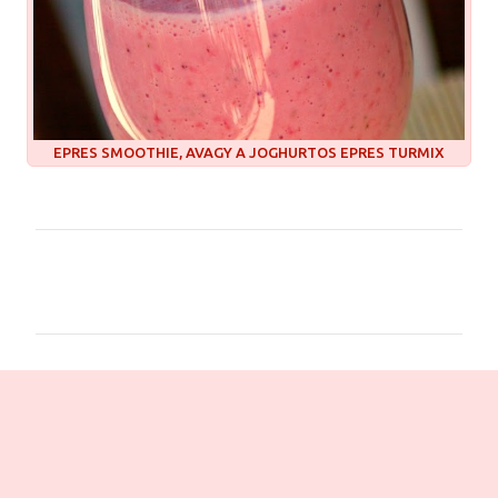
EPRES SMOOTHIE, AVAGY A JOGHURTOS EPRES TURMIX
M
e
g
j
e
g
y
z