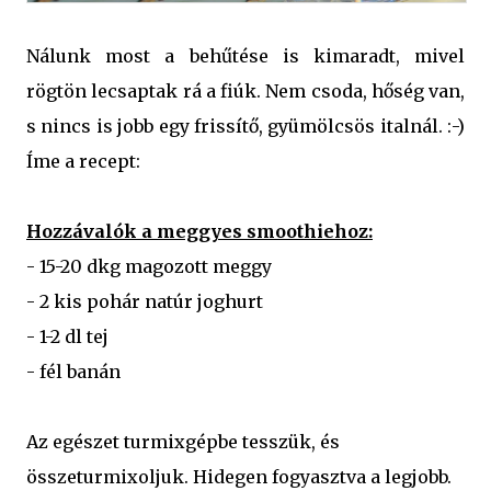
Nálunk most a behűtése is kimaradt, mivel
rögtön lecsaptak rá a fiúk. Nem csoda, hőség van,
s nincs is jobb egy frissítő, gyümölcsös italnál. :-)
Íme a recept:
Hozzávalók a meggyes smoothiehoz:
- 15-20 dkg magozott meggy
- 2 kis pohár natúr joghurt
- 1-2 dl tej
- fél banán
Az egészet turmixgépbe tesszük, és
összeturmixoljuk. Hidegen fogyasztva a legjobb.