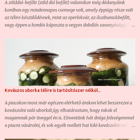
A zölddió-befőtt (zöld dió befőtt) valamikor még dédanyáink
szilvabefőtthöz: - 2 kg szilva - 40 dkg kristálycukor - 1 liter
korában egy mindennapos csemege volt, amely éppúgy része volt
csapvíz - fahéj (o...
az télire készülődésnek, mint az eperlekvár, az őszibarackbefőtt,
vagy éppen a hordós káposzta a vegyes dobálós savanyúsággal
együtt. És hogy miért? Mert egyrészt minden ház udvarán, vagy
éppen a porta előtt volt legalább egy szép termetes diófa,
amelyről ilyenkor június elején-közepén szüreteltek egy kevéske
zöld diót, hogy abból zölddió-befőttet, zölddió-pálinkát, vagy
éppen zölddió-likőrt készítsenek. A zöld dió ugyanis egy igazi
csoda egészségünkre gyakorolt hatása okán. Hogy ebből mennyi
marad meg benne a befőzési eljárás során, azt én nem tudom, csak
azt, hogy egy roppan finom és ízletes csemege a zölddió-befőtt,
Kovászos uborka télire is tartósítószer nélkül...
amely sok éves feledésbe merülés után ismét reneszánszát éli. Mi
is bemutatjuk a magunk receptjét, mert hát valljuk be: a
A piacokon most már egészen elérhető árakon lehet beszerezni a
boltokban igen csak drága, ha egyáltalán kapható (280-300
kovászolni való uborkát,így elhatároztam, hogy rakok el
gramm/üveg = közel 1800 forint) ... Zöld dió, a ...
magamnak pár üveggel én is. Elmentünk hát drága feleségemmel
a piacra vásárolni, és sok egyéb mellett hat kiló kovászolni való
uborkát is vettünk. Természetesen amennyire ez lehetséges,