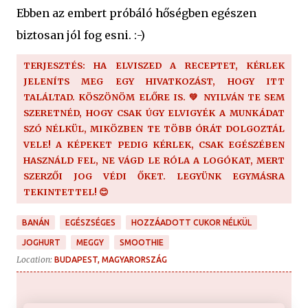
Ebben az embert próbáló hőségben egészen
biztosan jól fog esni. :-)
TERJESZTÉS: HA ELVISZED A RECEPTET, KÉRLEK
JELENÍTS MEG EGY HIVATKOZÁST, HOGY ITT
TALÁLTAD. KÖSZÖNÖM ELŐRE IS. 💚 NYILVÁN TE SEM
SZERETNÉD, HOGY CSAK ÚGY ELVIGYÉK A MUNKÁDAT
SZÓ NÉLKÜL, MIKÖZBEN TE TÖBB ÓRÁT DOLGOZTÁL
VELE! A KÉPEKET PEDIG KÉRLEK, CSAK EGÉSZÉBEN
HASZNÁLD FEL, NE VÁGD LE RÓLA A LOGÓKAT, MERT
SZERZŐI JOG VÉDI ŐKET. LEGYÜNK EGYMÁSRA
TEKINTETTEL! 😊
BANÁN
EGÉSZSÉGES
HOZZÁADOTT CUKOR NÉLKÜL
JOGHURT
MEGGY
SMOOTHIE
Location:
BUDAPEST, MAGYARORSZÁG