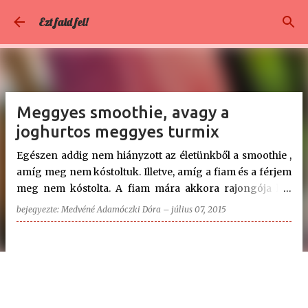
Ugrás a fő tartalomra
Ezt fald fel!
Meggyes smoothie, avagy a
joghurtos meggyes turmix
Egészen addig nem hiányzott az életünkből a smoothie ,
amíg meg nem kóstoltuk. Illetve, amíg a fiam és a férjem
meg nem kóstolta. A fiam mára akkora rajongója lett
ennek a gyümölcsös italnak, hogy azt is nehezen bírja
bejegyezte:
Medvéné Adamóczki Dóra
–
július 07, 2015
kivárni, míg elkészül... Nagy szerencse, hogy pillanatok
alatt összeállítható, és alig kell hozzá valami. Ebbe a
mostani smoothie -ba nem került se cukor, se méz, mert
úgy ítéltük meg, hogy így tökéletes. Persze aki
édesebben szereti, tehet bele cukrot vagy mézet. Nálunk
most a behűtése is kimaradt, mivel rögtön lecsaptak rá a