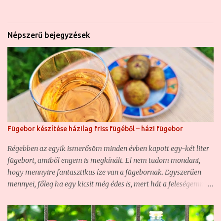
Népszerű bejegyzések
Fügebor készítése házilag friss fügéből – házi fügebor
Régebben az egyik ismerősöm minden évben kapott egy-két liter
fügebort, amiből engem is megkínált. El nem tudom mondani,
hogy mennyire fantasztikus íze van a fügebornak. Egyszerűen
mennyei, főleg ha egy kicsit még édes is, mert hát a feleségemmel
úgy szeretjük a bort, ha kicsit édes. Akkoriban még fogalmam
sem volt arról, hogy gyümölcsbort készíteni nem egy nagy
ördöngösség, hiszen a munka nagy részét elvégzik helyettünk az