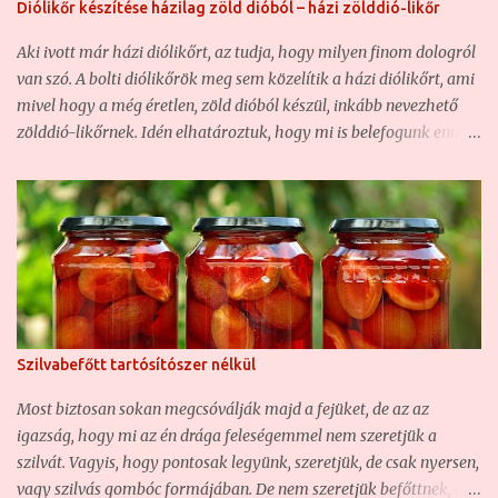
Diólikőr készítése házilag zöld dióból – házi zölddió-likőr
szájösszeragadósan édes, de mindenképpen közelebb áll az
édeshez, mint a félédeshez. Ugyanakkor annyira finom lett, hogy
Aki ivott már házi diólikőrt, az tudja, hogy milyen finom dologról
hiába több, mint tíz liter lett, nem fog sokáig tartani... Hozzávalók
van szó. A bolti diólikőrök meg sem közelítik a házi diólikőrt, ami
a házi meggyborhoz: - 10 kg meggy - 3+2 liter víz - 2+1 kg
mivel hogy a még éretlen, zöld dióból készül, inkább nevezhető
kristályc...
zölddió-likőrnek. Idén elhatároztuk, hogy mi is belefogunk ennek
az istenien finom italnak az elkészítésébe, ami egyébiránt egyben
gyógyital is, ahogy Zilahay Ágnes már régen (1892) megírta,
kitűnő gyomorerősítő is... Zilahy Ágnes - Valódi magyar
szakácskönyv (1892): Egy 3 literes bőszáju üvegbe tegyünk
karikára vágott 20 gyenge zöld diót, 20 szem szegfüszeget, két
darab fahéjat és fél kiló czukrot. Ezeket kevés vizzel felfőzve,
öntsük az üvegbe és töltsük tele az üveget seprő, vagy
törkölypálinkával. Az üvegeket időnként rázzuk fel. Pár hét alatt
Szilvabefőtt tartósítószer nélkül
össze érik; gyomor fájdalom ellen igen hathatós gyógyszer. Mi
most ezt az alapreceptet bővítettük ki egy kicsit fűszerekkel, és
Most biztosan sokan megcsóválják majd a fejüket, de az az
cukorral, hogy ne diópálinka, hanem diólikőr legyen belőle. Az
igazság, hogy mi az én drága feleségemmel nem szeretjük a
arányokon mindenki módosítson magának nyugodta...
szilvát. Vagyis, hogy pontosak legyünk, szeretjük, de csak nyersen,
vagy szilvás gombóc formájában. De nem szeretjük befőttnek, és