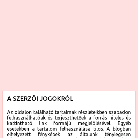
k
A SZERZŐI JOGOKRÓL
Az oldalon található tartalmak részleteikben szabadon
felhasználhatóak és terjeszthetőek a forrás hiteles és
kattintható link formájú megjelölésével. Egyéb
esetekben a tartalom felhasználása tilos. A blogban
elhelyezett fényképek az általunk ténylegesen