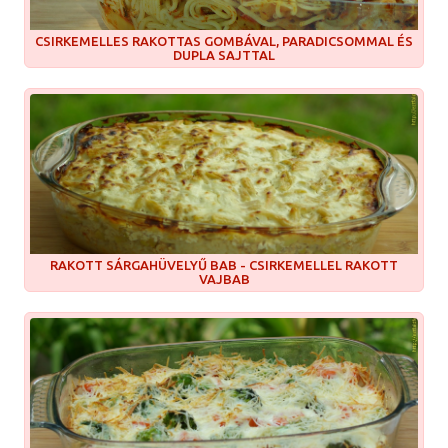
CSIRKEMELLES RAKOTTAS GOMBÁVAL, PARADICSOMMAL ÉS
DUPLA SAJTTAL
RAKOTT SÁRGAHÜVELYŰ BAB - CSIRKEMELLEL RAKOTT
VAJBAB