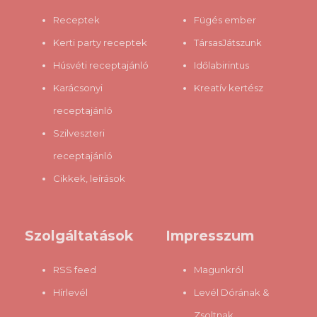
gondoljam róluk, hogy tájékozatlanok, mintsem azt, hogy
Receptek
Fügés ember
szándoksa...
Kerti party receptek
TársasJátszunk
Húsvéti receptajánló
Időlabirintus
Karácsonyi
Kreatív kertész
receptajánló
Szilveszteri
receptajánló
Cikkek, leírások
Szolgáltatások
Impresszum
RSS feed
Magunkról
Hírlevél
Levél Dórának &
Zsoltnak