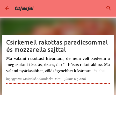
Ugrás a fő tartalomra
Ezt fald fel!
Csirkemell rakottas paradicsommal
és mozzarella sajttal
Ma valami rakottast kívántam, de nem volt kedvem a
megszokott tésztás, rizses, darált húsos rakottakhoz. Ma
valami nyáriasabbat, zöldségesebbet kívántam, és ahogy
a féltve őrzött, saját kézzel írott - már-már kissé hadviselt
bejegyezte:
Medvéné Adamóczki Dóra
–
június 07, 2016
- receptes füzetemet lapozgattam, ezen a recepten akadt
meg a szemem. Paradicsom, krumpli, csirkemell szeletek,
és mozzarella. Gondoltam, ez pont jó lesz nekünk.
Vázoltam a férjemnek, hogy mit tervezek mára, ő pedig
kíváncsian várta, mikor készül el az ebéd. :-) És persze,
hogy nem bántam meg, hiszen minden egyes