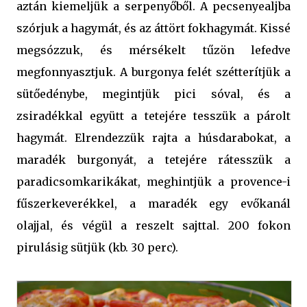
aztán kiemeljük a serpenyőből. A pecsenyealjba
szórjuk a hagymát, és az áttört fokhagymát. Kissé
megsózzuk, és mérsékelt tűzön lefedve
megfonnyasztjuk. A burgonya felét szétterítjük a
sütőedénybe, megintjük pici sóval, és a
zsiradékkal együtt a tetejére tesszük a párolt
hagymát. Elrendezzük rajta a húsdarabokat, a
maradék burgonyát, a tetejére rátesszük a
paradicsomkarikákat, meghintjük a provence-i
fűszerkeverékkel, a maradék egy evőkanál
olajjal, és végül a reszelt sajttal. 200 fokon
pirulásig sütjük (kb. 30 perc).