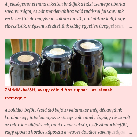
ízeket, az illatos fűszereket, és a különleges, de ugyanakkor jól
A feleségemmel mind a ketten imádjuk a házi csemege uborka
eltalált recepteket. Hajlandó vagyok kísérletezni is, így sokszor
savanyúságot, és bár minden ahhoz való tudással fel vagyunk
itt-o...
vértezve (hű de nagyképű voltam most) , ami ahhoz kell, hogy
elkészítsük, mégsem készítettünk eddig egyetlen üveggel sem.
Hogy miért? Mert a fővárosban élünk, nincs saját kertünk, a
piacokon pedig 4-7 centis uborkákat beszerezni szinte lehetetlen,
mert a termelő egyszerűen nem szedi le, amíg ilyen pici, csak ha
nagyüzemi leadásra szánják. A piacon inkább a kovászolni való
nagyobbacska méret a jellemző, de az meg már túl "öreg"
csemege uborka savanyúságnak. Ezért ezt kénytelenek voltunk
eddig mindig készen venni. Idén azonban szerencsénk volt, mert
az anyósomék hoztak nekünk majdnem 22 kiló 4-7 centis
Zölddió-befőtt, avagy zöld dió szirupban – az istenek
csemege uborkát, ami ugyan kovászolni egyáltalán nem jó, de
csemegéje
ahhoz, hogy házi csemege uborka savanyúságot készítsünk
belőle a téli hónapokra, kiváló. Ezért elhatároztuk, hogy 2 kg
A zölddió-befőtt (zöld dió befőtt) valamikor még dédanyáink
kivételével (ezeket frissen történő elfogyasztásra szántuk) az
korában egy mindennapos csemege volt, amely éppúgy része volt
egészből h...
az télire készülődésnek, mint az eperlekvár, az őszibarackbefőtt,
vagy éppen a hordós káposzta a vegyes dobálós savanyúsággal