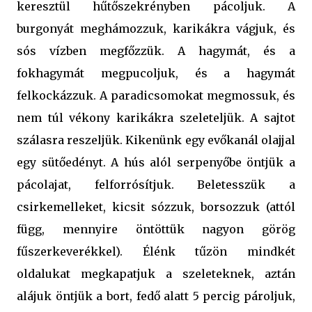
keresztül hűtőszekrényben pácoljuk. A
burgonyát meghámozzuk, karikákra vágjuk, és
sós vízben megfőzzük. A hagymát, és a
fokhagymát megpucoljuk, és a hagymát
felkockázzuk. A paradicsomokat megmossuk, és
nem túl vékony karikákra szeleteljük. A sajtot
szálasra reszeljük. Kikenünk egy evőkanál olajjal
egy sütőedényt. A hús alól serpenyőbe öntjük a
pácolajat, felforrósítjuk. Beletesszük a
csirkemelleket, kicsit sózzuk, borsozzuk (attól
függ, mennyire öntöttük nagyon görög
fűszerkeverékkel). Élénk tűzön mindkét
oldalukat megkapatjuk a szeleteknek, aztán
alájuk öntjük a bort, fedő alatt 5 percig pároljuk,