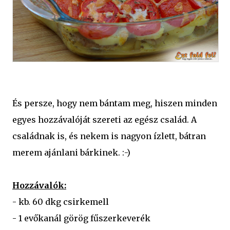
És persze, hogy nem bántam meg, hiszen minden
egyes hozzávalóját szereti az egész család. A
családnak is, és nekem is nagyon ízlett, bátran
merem ajánlani bárkinek. :-)
Hozzávalók:
- kb. 60 dkg csirkemell
- 1 evőkanál görög fűszerkeverék