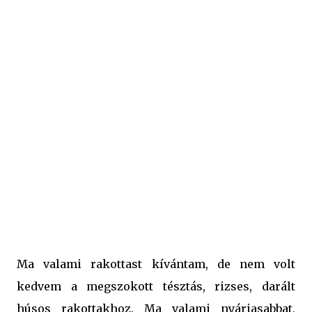
hozzávalóját szereti az egész család. A családnak is, és
nekem is nagyon ízlett, bátran merem ajánlani bárkinek.
:-) Hozzávalók: - kb. 60 dkg csirkemell - 1 evőkanál
görög fűszerkeverék - 4 evőkanál olaj - kb. 1 kg
burgonya - 1 nagy fej vöröshagyma - 4 gerezd
fokhagyma - 4 paradicsom - 15 dkg mozzarella - fél dl
fehérbor - fél kávéskanál provence-i fűszerkeverék - 2
kávéskanál vágott petrezselyem Elkészítés: A csirkeme...
Ma valami rakottast kívántam, de nem volt
kedvem a megszokott tésztás, rizses, darált
húsos rakottakhoz. Ma valami nyáriasabbat,