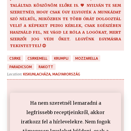
TALÁLTAD. KÖSZÖNÖM ELŐRE IS. 💚 NYILVÁN TE SEM
SZERETNÉD, HOGY CSAK ÚGY ELVIGYÉK A MUNKÁDAT
SZÓ NÉLKÜL, MIKÖZBEN TE TÖBB ÓRÁT DOLGOZTÁL
VELE! A KÉPEKET PEDIG KÉRLEK, CSAK EGÉSZÉBEN
HASZNÁLD FEL, NE VÁGD LE RÓLA A LOGÓKAT, MERT
SZERZŐI JOG VÉDI ŐKET. LEGYÜNK EGYMÁSRA
TEKINTETTEL! 😊
CSIRKE
CSIRKEMELL
KRUMPLI
MOZZARELLA
PARADICSOM
RAKOTT
Location:
KISKUNLACHÁZA, MAGYARORSZÁG
Ha nem szeretnél lemaradni a
legfrissebb receptjeinkről, akkor
iratkozz fel a hírlevelekre. Nem fogok