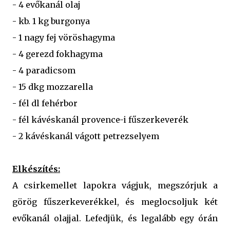
- 4 evőkanál olaj
- kb. 1 kg burgonya
- 1 nagy fej vöröshagyma
- 4 gerezd fokhagyma
- 4 paradicsom
- 15 dkg mozzarella
- fél dl fehérbor
- fél kávéskanál provence-i fűszerkeverék
- 2 kávéskanál vágott petrezselyem
Elkészítés:
A csirkemellet lapokra vágjuk, megszórjuk a
görög fűszerkeverékkel, és meglocsoljuk két
evőkanál olajjal. Lefedjük, és legalább egy órán