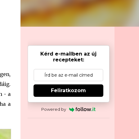
Kérd e-mailben az új
recepteket:
égen,
dáig.
Feliratkozom
n - a
tha a
Powered by