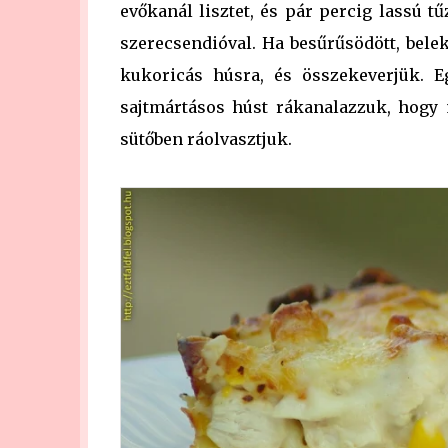
evőkanál lisztet, és pár percig lassú tűz
szerecsendióval. Ha besűrűsödött, belek
kukoricás húsra, és összekeverjük. Eg
sajtmártásos húst rákanalazzuk, hogy m
sütőben ráolvasztjuk.