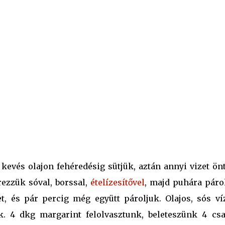
 kevés olajon fehéredésig sütjük, aztán annyi vizet ön
rezzük sóval, borssal,
ételízesítővel
, majd puhára párol
, és pár percig még együtt pároljuk. Olajos, sós ví
ük. 4 dkg margarint felolvasztunk, beleteszünk 4 csa