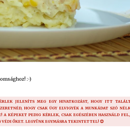
omsághoz! :-)
KÉRLEK JELENÍTS MEG EGY HIVATKOZÁST, HOGY ITT TALÁLT
SZERETNÉD, HOGY CSAK ÚGY ELVIGYÉK A MUNKÁDAT SZÓ NÉLK
 A KÉPEKET PEDIG KÉRLEK, CSAK EGÉSZÉBEN HASZNÁLD FEL,
G VÉDI ŐKET. LEGYÜNK EGYMÁSRA TEKINTETTEL! 😊