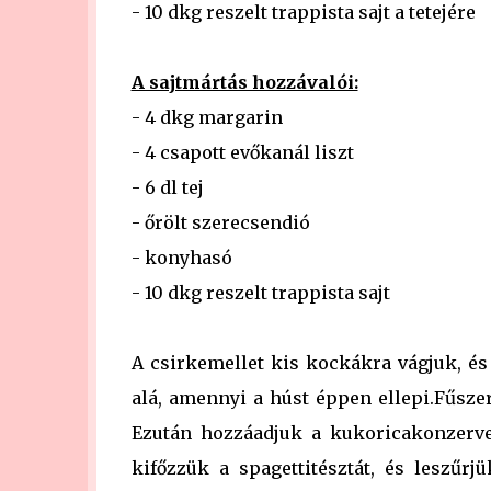
- 10 dkg reszelt trappista sajt a tetejére
A sajtmártás hozzávalói:
- 4 dkg margarin
- 4 csapott evőkanál liszt
- 6 dl tej
- őrölt szerecsendió
- konyhasó
- 10 dkg reszelt trappista sajt
A csirkemellet kis kockákra vágjuk, és
alá, amennyi a húst éppen ellepi.Fűsze
Ezután hozzáadjuk a kukoricakonzervet
kifőzzük a spagettitésztát, és leszűrj