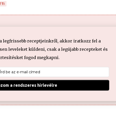
TTI
legfrissebb receptjeinkről, akkor iratkozz fel a
en leveleket küldeni, csak a legújabb recepteket és
értesítésket fogod megkapni.
ozom a rendszeres hírlevélre