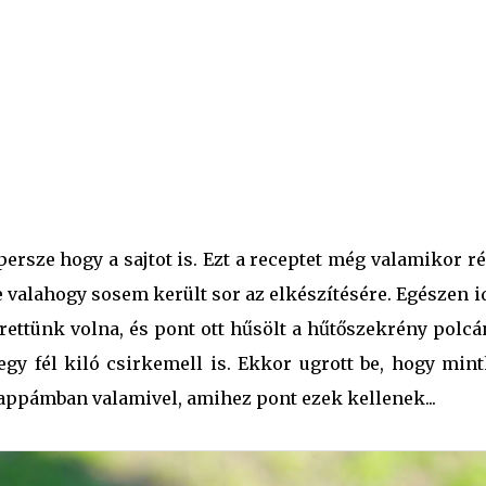
 persze hogy a sajtot is. Ezt a receptet még valamikor r
 valahogy sosem került sor az elkészítésére. Egészen i
rettünk volna, és pont ott hűsölt a hűtőszekrény polcá
 egy fél kiló csirkemell is. Ekkor ugrott be, hogy min
appámban valamivel, amihez pont ezek kellenek...