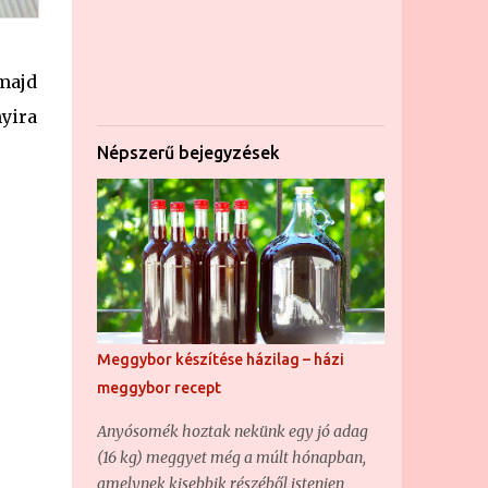
 majd
yira
Népszerű bejegyzések
Meggybor készítése házilag – házi
meggybor recept
Anyósomék hoztak nekünk egy jó adag
(16 kg) meggyet még a múlt hónapban,
amelynek kisebbik részéből istenien