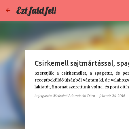
Ezt fald fel!
Csirkemell sajtmártással, sp
Szeretjük a csirkemellet, a spagettit, és 
receptbeküldő újságból vágtam ki, de valahogy 
laktatót, finomat szerettünk volna, és pont ott 
egy fél kiló csirkemell is. Ekkor ugrott b
bejegyezte:
Medvéné Adamóczki Dóra
–
február 24, 2016
valamivel, amihez pont ezek kellenek... Fellapo
is készítettük, majd amikor megkóstoltuk, azo
finom, hogy arra nincsenek szavak... csak ajá
spagettiágyon hozzávalói: - 50 dkg filézett c
étolaj - konyhasó - őrölt bors - házi ételízesítő -