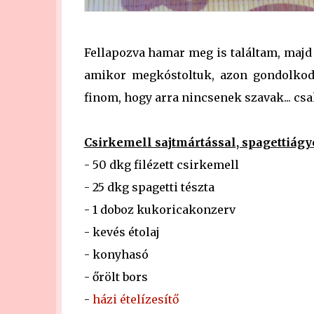
Fellapozva hamar meg is találtam, majd 
amikor megkóstoltuk, azon gondolkodt
finom, hogy arra nincsenek szavak... cs
Csirkemell sajtmártással, spagettiágy
- 50 dkg filézett csirkemell
- 25 dkg spagetti tészta
- 1 doboz kukoricakonzerv
- kevés étolaj
- konyhasó
- őrölt bors
-
házi ételízesítő