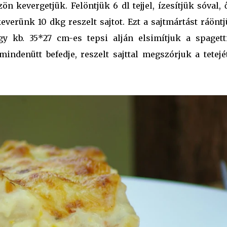
ön kevergetjük. Felöntjük 6 dl tejjel, ízesítjük sóval, 
everünk 10 dkg reszelt sajtot. Ezt a sajtmártást ráönt
y kb. 35*27 cm-es tepsi alján elsimítjuk a spagetti
indenütt befedje, reszelt sajttal megszórjuk a tetejét