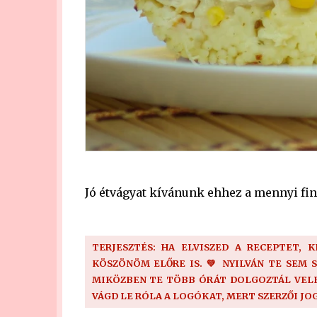
Jó étvágyat kívánunk ehhez a mennyi fin
TERJESZTÉS: HA ELVISZED A RECEPTET, 
KÖSZÖNÖM ELŐRE IS. 💚 NYILVÁN TE SEM 
MIKÖZBEN TE TÖBB ÓRÁT DOLGOZTÁL VELE!
VÁGD LE RÓLA A LOGÓKAT, MERT SZERZŐI JO